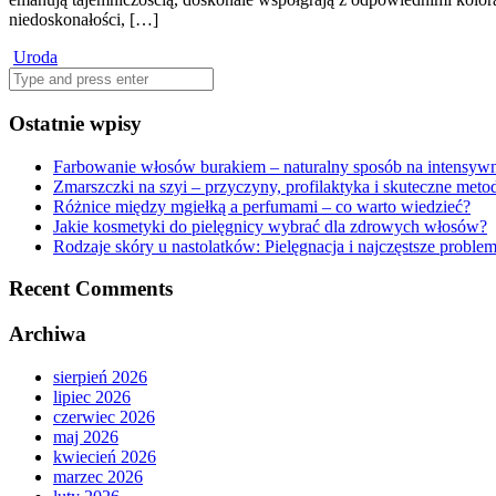
niedoskonałości, […]
Uroda
Search
for:
Ostatnie wpisy
Farbowanie włosów burakiem – naturalny sposób na intensywn
Zmarszczki na szyi – przyczyny, profilaktyka i skuteczne met
Różnice między mgiełką a perfumami – co warto wiedzieć?
Jakie kosmetyki do pielęgnicy wybrać dla zdrowych włosów?
Rodzaje skóry u nastolatków: Pielęgnacja i najczęstsze proble
Recent Comments
Archiwa
sierpień 2026
lipiec 2026
czerwiec 2026
maj 2026
kwiecień 2026
marzec 2026