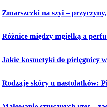
Zmarszczki na szyi – przyczyny
Różnice między mgiełką a perfu
Jakie kosmetyki do pielęgnicy 
Rodzaje skóry u nastolatków: Pi
Malowanie sztucznych rzęs – zag