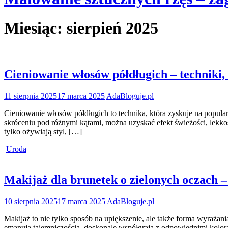
Miesiąc:
sierpień 2025
Cieniowanie włosów półdługich – techniki, 
11 sierpnia 2025
17 marca 2025
AdaBloguje.pl
Cieniowanie włosów półdługich to technika, która zyskuje na popula
skróceniu pod różnymi kątami, można uzyskać efekt świeżości, lekkoś
tylko ożywiają styl, […]
Uroda
Makijaż dla brunetek o zielonych oczach – 
10 sierpnia 2025
17 marca 2025
AdaBloguje.pl
Makijaż to nie tylko sposób na upiększenie, ale także forma wyrażani
emanują tajemniczością, doskonale współgrają z odpowiednimi kolora