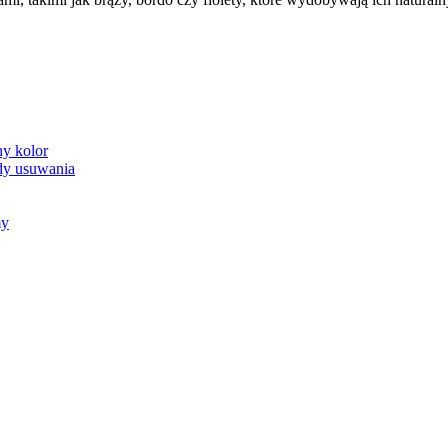
y kolor
ody usuwania
my