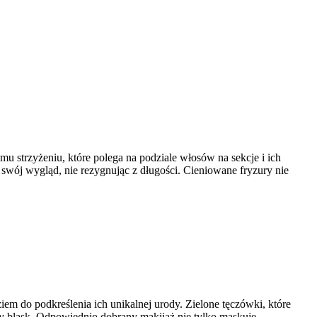
u strzyżeniu, które polega na podziale włosów na sekcje i ich
 swój wygląd, nie rezygnując z długości. Cieniowane fryzury nie
ziem do podkreślenia ich unikalnej urody. Zielone tęczówki, które
lny blask. Odpowiednio dobrany makijaż nie tylko maskuje