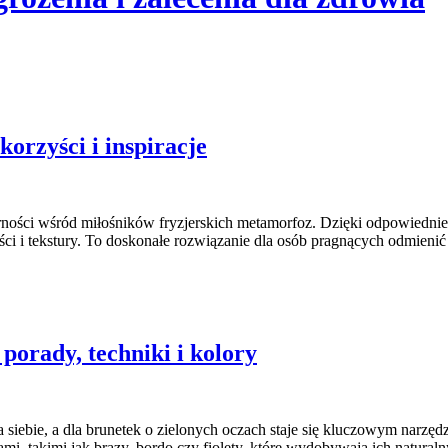
korzyści i inspiracje
rności wśród miłośników fryzjerskich metamorfoz. Dzięki odpowiedniem
ci i tekstury. To doskonałe rozwiązanie dla osób pragnących odmienić
porady, techniki i kolory
a siebie, a dla brunetek o zielonych oczach staje się kluczowym narzęd
mi, takimi jak brązy, bordo czy fiolety, które wydobywają ich natura