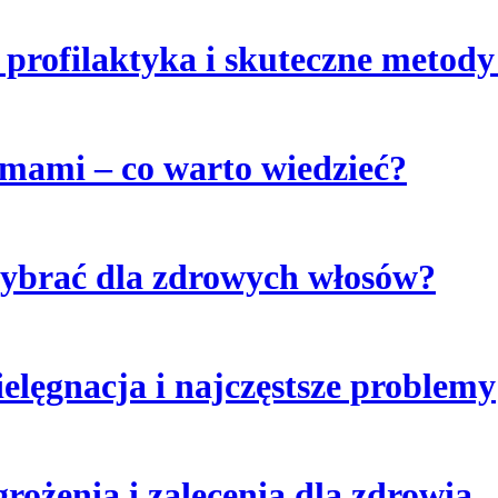
, profilaktyka i skuteczne metod
mami – co warto wiedzieć?
wybrać dla zdrowych włosów?
elęgnacja i najczęstsze problemy
rożenia i zalecenia dla zdrowia