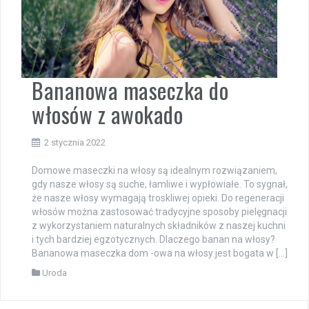
Bananowa maseczka do
włosów z awokado
2 stycznia 2022
Domowe maseczki na włosy są idealnym rozwiązaniem,
gdy nasze włosy są suche, łamliwe i wypłowiałe. To sygnał,
że nasze włosy wymagają troskliwej opieki. Do regeneracji
włosów można zastosować tradycyjne sposoby pielęgnacji
z wykorzystaniem naturalnych składników z naszej kuchni
i tych bardziej egzotycznych. Dlaczego banan na włosy?
Bananowa maseczka dom -owa na włosy jest bogata w […]
Uroda