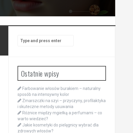
Search
for:
Ostatnie wpisy
Farbowanie włosów burakiem – naturalny
sposób na intensywny kolor
Zmarszczki na szyi – przyczyny, profilaktyka
i skuteczne metody usuwania
Różnice między mgiełką a perfumami – co
warto wiedzieć?
Jakie kosmetyki do pielęgnicy wybrać dla
zdrowych włosów?