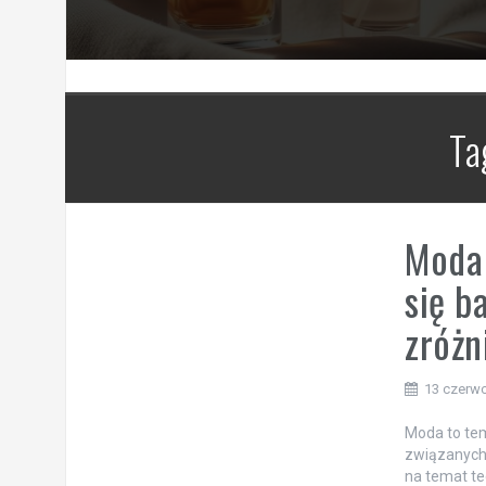
Ta
Moda 
się b
zróż
13 czerw
Moda to tem
związanych 
na temat te