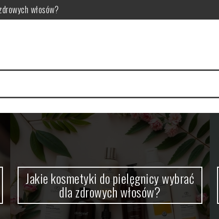
a zdrowych włosów?
 i najczęstsze problemy
 zalecenia dla zdrowia
sposób na intensywny kolor
tyka i skuteczne metody usuwania
o warto wiedzieć?
Jakie kosmetyki do pielęgnicy wybrać
dla zdrowych włosów?