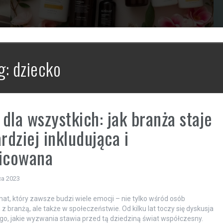
g:
dziecko
dla wszystkich: jak branża staje
ardziej inkludująca i
nicowana
ca 2023
at, który zawsze budzi wiele emocji – nie tylko wśród osób
z branżą, ale także w społeczeństwie. Od kilku lat toczy się dyskusja
go, jakie wyzwania stawia przed tą dziedziną świat współczesny.