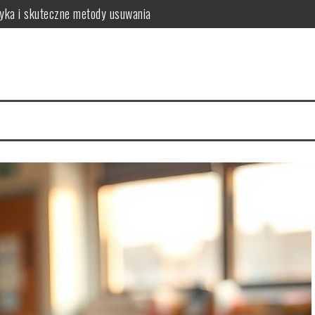
tyka i skuteczne metody usuwania
o warto wiedzieć?
a zdrowych włosów?
 i najczęstsze problemy
 zalecenia dla zdrowia
sposób na intensywny kolor