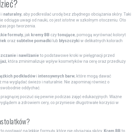
dzieć?
i
i
naturalny
, aby podkreślać urodę bez zbędnego obciążania skóry. Taki
ie odciąga uwagi od nauki, co jest istotne w szkolnym otoczeniu. Oto
zas jego tworzenia.
kie formuły
, jak
kremy BB
czy
tonujące
, pomogą wyrównać koloryt
wiek
oraz
subtelne pomadki
lub
błyszczyki
w delikatnych kolorach
szczanie
i
nawilżanie
to podstawowe kroki w pielęgnacji przed
jaż
, która zminimalizuje wpływ kosmetyków na cerę oraz przedłuży
iężkich podkładów
i
intensywnych barw
, które mogą dawać
aż ma wyglądać świeżo i naturalnie. Nie zapominaj również o
i swobodnie oddychać.
y pragnącej poczuć się pewnie podczas zajęć edukacyjnych. Ważne
glądem a zdrowiem cery, co przyniesie długotrwałe korzyści w
nastolatków?
o postawić na lekkie formuły, które nie obciążają skóry.
Krem BB
to