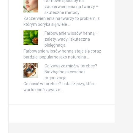
Domowe sposoby na
zaczerwienienia na twarzy –
skuteczne metody
Zaczerwienienia na twarzy to problem, z
którym boryka się wiele …
Farbowanie włosów henną –
zalety, wady i skuteczna
pielęgnacja
Farbowanie włosów henną staje się coraz
bardziej popularne jako naturalna …
Co zawsze mieć w torebce?
Niezbędne akcesoria i
organizacja
Co nosić w torebce? Lista rzeczy, które
warto mieć zawsze …