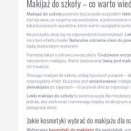
Makijaż do szkoły – co warto wie
Makijaż do szkoły
powinien być przede wszystkim
lekk
styl sprawia, że czujemy się swobodnie, a jednocześnie n
kilka kluczowych aspektów, które warto uwzględnić podc
Na początku skup się na odpowiednich kosmetykach.
Lek
cery bez efektu maski.
Naturalne odcienie cieni do po
będą doskonałym wyborem.
Pamiętaj także o zdrowiu swojej skóry.
Codzienne oczy
nałożeniem makijażu. Warto zastosować
bazę pod maki
ich trwałość.
Stosując makijaż do szkoły, unikaj typowych pułapek –
c
niepożądany efekt. Kluczowy jest
umiarkowanie
; makij
demakijażu
po zajęciach – to pozwoli skórze odpocząć 
Lekki makijaż do szkoły
to świetna opcja dla młodzież
jednak, aby zachować równowagę między atrakcyjnym wy
pielęgnacji skóry.
Jakie kosmetyki wybrać do makijażu dla 
Wybierając
kosmetyki do makijażu
dla nastolatek,
wart