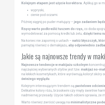
Kolejnym etapem jest użycie korektora.
Aplikuj go w m
wypryski,
cienie pod oczami.
Później sięgnij po puder matujący –
jego zadaniem będzi
Rzęsy warto podkreślić tuszem do rzęs,
co doda spojr
wymodelować za pomocą kredki lub żelu;
dzięki temu n
Na koniec nie zapomnij o ustach –
nałóż błyszczyk, któr
pamiętaj również o demakijażu,
aby odpowiednio zadbać
Jakie są najnowsze trendy w maki
Najnowsze tendencje w makijażu szkolnym
koncentruj
najczęściej wybieranych stylów jest tzw.
makijaż no-ma
na lekkich kosmetykach, które wyrównują koloryt skóry
świeżego wyglądu
.
Kolejnym interesującym trendem są
pastelowe odcieni
Delikatne kolory różu, brzoskwini czy mięty świetnie ha
nadmiernej przesady. Użycie takich odcieni sprawia, że m
Warto również zwrócić uwagę na
minimalistyczne pode