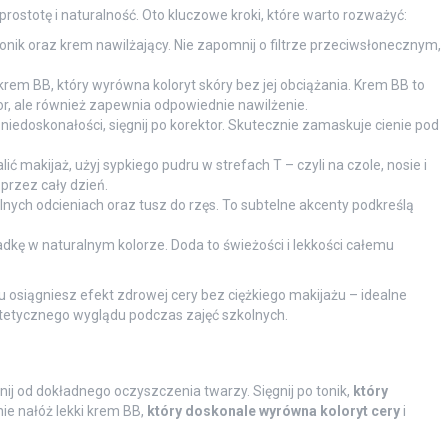
prostotę i naturalność. Oto kluczowe kroki, które warto rozważyć:
onik oraz krem nawilżający. Nie zapomnij o filtrze przeciwsłonecznym,
krem BB, który wyrówna koloryt skóry bez jej obciążania. Krem BB to
lor, ale również zapewnia odpowiednie nawilżenie.
 niedoskonałości, sięgnij po korektor. Skutecznie zamaskuje cienie pod
ić makijaż, użyj sypkiego pudru w strefach T – czyli na czole, nosie i
przez cały dzień.
lnych odcieniach oraz tusz do rzęs. To subtelne akcenty podkreślą
dkę w naturalnym kolorze. Doda to świeżości i lekkości całemu
mu osiągniesz efekt zdrowej cery bez ciężkiego makijażu – idealne
tetycznego wyglądu podczas zajęć szkolnych.
ij od dokładnego oczyszczenia twarzy. Sięgnij po tonik,
który
ie nałóż lekki krem BB,
który doskonale wyrówna koloryt cery
i