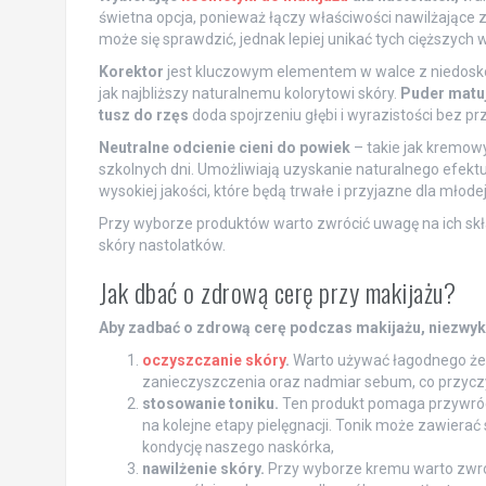
świetna opcja, ponieważ łączy właściwości nawilżające 
może się sprawdzić, jednak lepiej unikać tych cięższych w
Korektor
jest kluczowym elementem w walce z niedoskon
jak najbliższy naturalnemu kolorytowi skóry.
Puder matu
tusz do rzęs
doda spojrzeniu głębi i wyrazistości bez pr
Neutralne odcienie cieni do powiek
– takie jak kremow
szkolnych dni. Umożliwiają uzyskanie naturalnego efekt
wysokiej jakości, które będą trwałe i przyjazne dla młodej
Przy wyborze produktów warto zwrócić uwagę na ich sk
skóry nastolatków.
Jak dbać o zdrową cerę przy makijażu?
Aby zadbać o zdrową cerę podczas makijażu, niezwykl
oczyszczanie skóry
.
Warto używać łagodnego żelu
zanieczyszczenia oraz nadmiar sebum, co przyczy
stosowanie toniku.
Ten produkt pomaga przywróci
na kolejne etapy pielęgnacji. Tonik może zawierać
kondycję naszego naskórka,
nawilżenie skóry.
Przy wyborze kremu warto zwróc