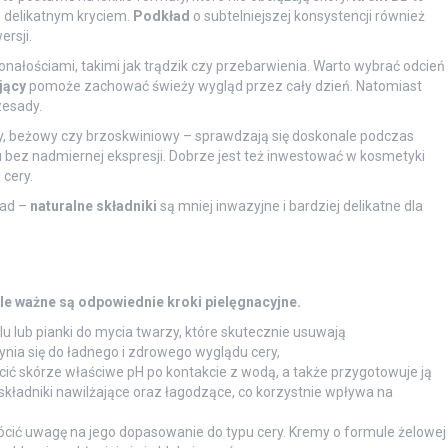
z delikatnym kryciem.
Podkład
o subtelniejszej konsystencji również
ersji.
ałościami, takimi jak trądzik czy przebarwienia. Warto wybrać odcień
jący
pomoże zachować świeży wygląd przez cały dzień. Natomiast
zesady.
y, beżowy czy brzoskwiniowy – sprawdzają się doskonale podczas
u bez nadmiernej ekspresji. Dobrze jest też inwestować w kosmetyki
 cery.
ład –
naturalne składniki
są mniej inwazyjne i bardziej delikatne dla
e ważne są odpowiednie kroki pielęgnacyjne.
 lub pianki do mycia twarzy, które skutecznie usuwają
nia się do ładnego i zdrowego wyglądu cery,
ć skórze właściwe pH po kontakcie z wodą, a także przygotowuje ją
 składniki nawilżające oraz łagodzące, co korzystnie wpływa na
ić uwagę na jego dopasowanie do typu cery. Kremy o formule żelowej