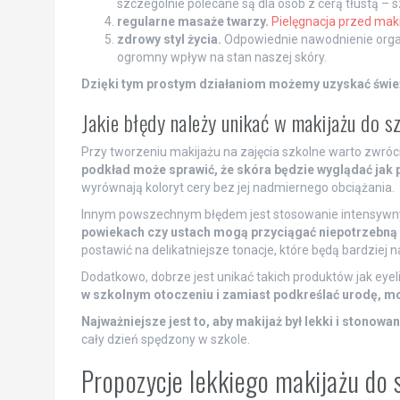
szczególnie polecane są dla osób z cerą tłustą – sz
regularne masaże twarzy.
Pielęgnacja przed mak
zdrowy styl życia.
Odpowiednie nawodnienie organ
ogromny wpływ na stan naszej skóry.
Dzięki tym prostym działaniom możemy uzyskać śwież
Jakie błędy należy unikać w makijażu do s
Przy tworzeniu makijażu na zajęcia szkolne warto zwró
podkład może sprawić, że skóra będzie wyglądać jak 
wyrównają koloryt cery bez jej nadmiernego obciążania.
Innym powszechnym błędem jest stosowanie intensywny
powiekach czy ustach mogą przyciągać niepotrzebną u
postawić na delikatniejsze tonacje, które będą bardziej na
Dodatkowo, dobrze jest unikać takich produktów jak eyel
w szkolnym otoczeniu i zamiast podkreślać urodę, mo
Najważniejsze jest to, aby makijaż był lekki i stonowan
cały dzień spędzony w szkole.
Propozycje lekkiego makijażu do 