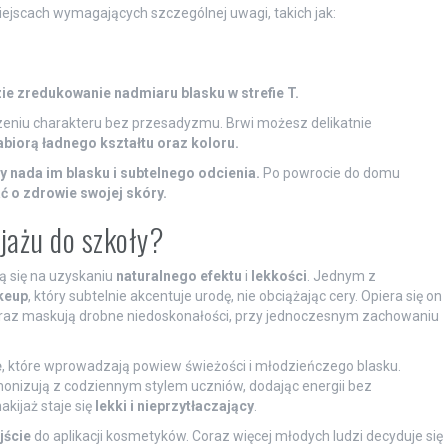
iejscach wymagających szczególnej uwagi, takich jak:
e zredukowanie nadmiaru blasku w strefie T.
zeniu charakteru bez przesadyzmu. Brwi możesz delikatnie
abiorą ładnego kształtu oraz koloru.
y nada im blasku i subtelnego odcienia.
Po powrocie do domu
 o zdrowie swojej skóry.
jażu do szkoły?
ą się na uzyskaniu
naturalnego efektu
i
lekkości
. Jednym z
keup
, który subtelnie akcentuje urodę, nie obciążając cery. Opiera się on
 oraz maskują drobne niedoskonałości, przy jednoczesnym zachowaniu
e
, które wprowadzają powiew świeżości i młodzieńczego blasku.
rmonizują z codziennym stylem uczniów, dodając energii bez
akijaż staje się
lekki i nieprzytłaczający
.
jście
do aplikacji kosmetyków. Coraz więcej młodych ludzi decyduje się