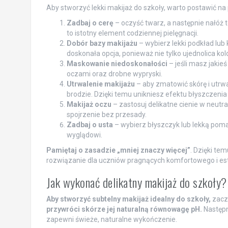
Aby stworzyć lekki makijaż do szkoły, warto postawić na 
Zadbaj o cerę
– oczyść twarz, a następnie nałóż t
to istotny element codziennej pielęgnacji.
Dobór bazy makijażu
– wybierz lekki podkład lub 
doskonała opcja, ponieważ nie tylko ujednolica ko
Maskowanie niedoskonałości
– jeśli masz jakieś
oczami oraz drobne wypryski.
Utrwalenie makijażu
– aby zmatowić skórę i utrwal
brodzie. Dzięki temu unikniesz efektu błyszczenia 
Makijaż oczu
– zastosuj delikatne cienie w neutra
spojrzenie bez przesady.
Zadbaj o usta
– wybierz błyszczyk lub lekką poma
wyglądowi.
Pamiętaj o zasadzie „mniej znaczy więcej”
. Dzięki te
rozwiązanie dla uczniów pragnących komfortowego i es
Jak wykonać delikatny makijaż do szkoły?
Aby stworzyć subtelny makijaż idealny do szkoły,
zaczn
przywróci skórze jej naturalną równowagę pH.
Następn
zapewni świeże, naturalne wykończenie.