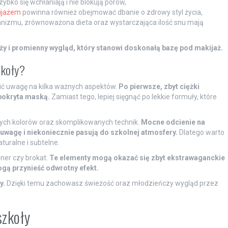
ybko się wchłaniają i nie blokują porów,
ijażem
powinna również obejmować dbanie o zdrowy styl życia,
izmu, zrównoważona dieta oraz wystarczająca ilość snu mają
y i promienny wygląd, który stanowi doskonałą bazę pod makijaż.
zkoły?
cić uwagę na kilka ważnych aspektów.
Po pierwsze, zbyt ciężki
pokryta maską.
Zamiast tego, lepiej sięgnąć po lekkie formuły, które
ch kolorów oraz skomplikowanych technik.
Mocne odcienie na
wagę i niekoniecznie pasują do szkolnej atmosfery.
Dlatego warto
turalne i subtelne.
iner czy brokat.
Te elementy mogą okazać się zbyt ekstrawaganckie
gą przynieść odwrotny efekt.
y.
Dzięki temu zachowasz świeżość oraz młodzieńczy wygląd przez
szkoły