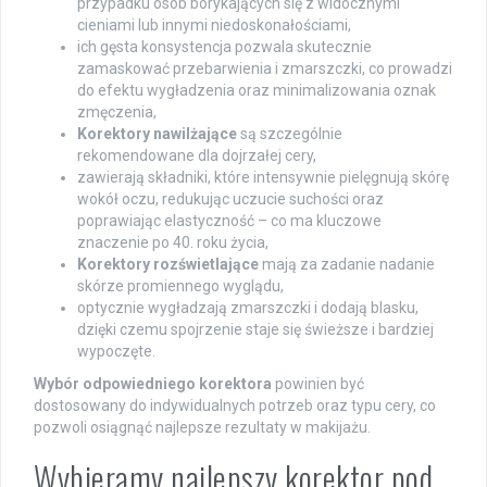
przypadku osób borykających się z widocznymi
cieniami lub innymi niedoskonałościami,
ich gęsta konsystencja pozwala skutecznie
zamaskować przebarwienia i zmarszczki, co prowadzi
do efektu wygładzenia oraz minimalizowania oznak
zmęczenia,
Korektory nawilżające
są szczególnie
rekomendowane dla dojrzałej cery,
zawierają składniki, które intensywnie pielęgnują skórę
wokół oczu, redukując uczucie suchości oraz
poprawiając elastyczność – co ma kluczowe
znaczenie po 40. roku życia,
Korektory rozświetlające
mają za zadanie nadanie
skórze promiennego wyglądu,
optycznie wygładzają zmarszczki i dodają blasku,
dzięki czemu spojrzenie staje się świeższe i bardziej
wypoczęte.
Wybór odpowiedniego korektora
powinien być
dostosowany do indywidualnych potrzeb oraz typu cery, co
pozwoli osiągnąć najlepsze rezultaty w makijażu.
Wybieramy najlepszy korektor pod