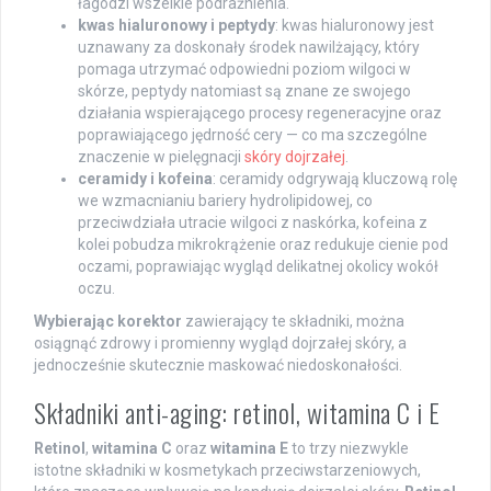
łagodzi wszelkie podrażnienia.
kwas hialuronowy i peptydy
: kwas hialuronowy jest
uznawany za doskonały środek nawilżający, który
pomaga utrzymać odpowiedni poziom wilgoci w
skórze, peptydy natomiast są znane ze swojego
działania wspierającego procesy regeneracyjne oraz
poprawiającego jędrność cery — co ma szczególne
znaczenie w pielęgnacji
skóry dojrzałej
.
ceramidy i kofeina
: ceramidy odgrywają kluczową rolę
we wzmacnianiu bariery hydrolipidowej, co
przeciwdziała utracie wilgoci z naskórka, kofeina z
kolei pobudza mikrokrążenie oraz redukuje cienie pod
oczami, poprawiając wygląd delikatnej okolicy wokół
oczu.
Wybierając korektor
zawierający te składniki, można
osiągnąć zdrowy i promienny wygląd dojrzałej skóry, a
jednocześnie skutecznie maskować niedoskonałości.
Składniki anti-aging: retinol, witamina C i E
Retinol
,
witamina C
oraz
witamina E
to trzy niezwykle
istotne składniki w kosmetykach przeciwstarzeniowych,