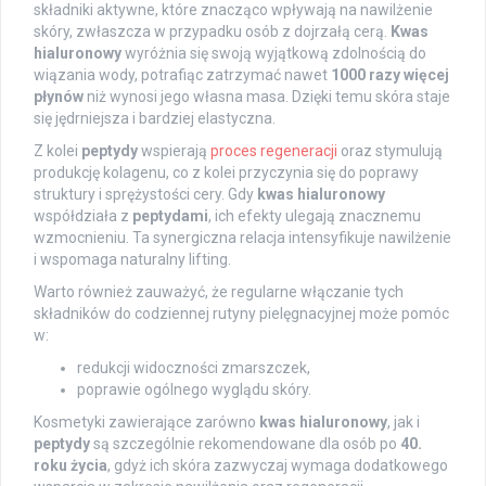
składniki aktywne, które znacząco wpływają na nawilżenie
skóry, zwłaszcza w przypadku osób z dojrzałą cerą.
Kwas
hialuronowy
wyróżnia się swoją wyjątkową zdolnością do
wiązania wody, potrafiąc zatrzymać nawet
1000 razy więcej
płynów
niż wynosi jego własna masa. Dzięki temu skóra staje
się jędrniejsza i bardziej elastyczna.
Z kolei
peptydy
wspierają
proces regeneracji
oraz stymulują
produkcję kolagenu, co z kolei przyczynia się do poprawy
struktury i sprężystości cery. Gdy
kwas hialuronowy
współdziała z
peptydami
, ich efekty ulegają znacznemu
wzmocnieniu. Ta synergiczna relacja intensyfikuje nawilżenie
i wspomaga naturalny lifting.
Warto również zauważyć, że regularne włączanie tych
składników do codziennej rutyny pielęgnacyjnej może pomóc
w:
redukcji widoczności zmarszczek,
poprawie ogólnego wyglądu skóry.
Kosmetyki zawierające zarówno
kwas hialuronowy
, jak i
peptydy
są szczególnie rekomendowane dla osób po
40.
roku życia
, gdyż ich skóra zazwyczaj wymaga dodatkowego