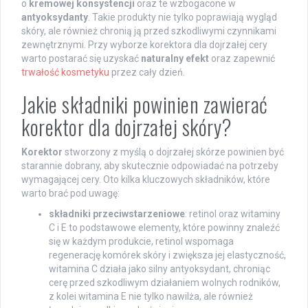
o
kremowej konsystencji
oraz te wzbogacone w
antyoksydanty
. Takie produkty nie tylko poprawiają wygląd
skóry, ale również chronią ją przed szkodliwymi czynnikami
zewnętrznymi. Przy wyborze korektora dla dojrzałej cery
warto postarać się uzyskać
naturalny efekt
oraz zapewnić
trwałość kosmetyku
przez cały dzień.
Jakie składniki powinien zawierać
korektor dla dojrzałej skóry?
Korektor
stworzony z myślą o dojrzałej skórze powinien być
starannie dobrany, aby skutecznie odpowiadać na potrzeby
wymagającej cery. Oto kilka kluczowych składników, które
warto brać pod uwagę:
składniki przeciwstarzeniowe
: retinol oraz witaminy
C i E to podstawowe elementy, które powinny znaleźć
się w każdym produkcie, retinol wspomaga
regenerację komórek skóry i zwiększa jej elastyczność,
witamina C działa jako silny antyoksydant, chroniąc
cerę przed szkodliwym działaniem wolnych rodników,
z kolei witamina E nie tylko nawilża, ale również