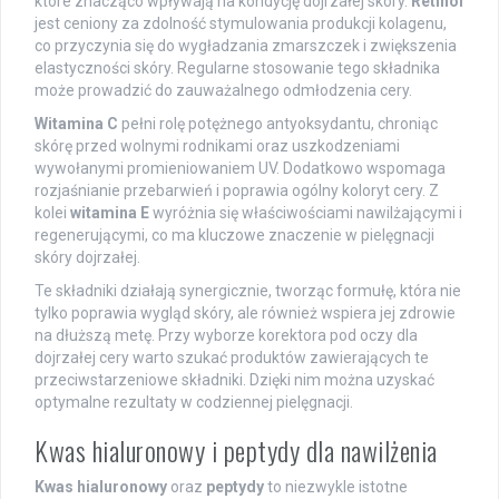
które znacząco wpływają na kondycję dojrzałej skóry.
Retinol
jest ceniony za zdolność stymulowania produkcji kolagenu,
co przyczynia się do wygładzania zmarszczek i zwiększenia
elastyczności skóry. Regularne stosowanie tego składnika
może prowadzić do zauważalnego odmłodzenia cery.
Witamina C
pełni rolę potężnego antyoksydantu, chroniąc
skórę przed wolnymi rodnikami oraz uszkodzeniami
wywołanymi promieniowaniem UV. Dodatkowo wspomaga
rozjaśnianie przebarwień i poprawia ogólny koloryt cery. Z
kolei
witamina E
wyróżnia się właściwościami nawilżającymi i
regenerującymi, co ma kluczowe znaczenie w pielęgnacji
skóry dojrzałej.
Te składniki działają synergicznie, tworząc formułę, która nie
tylko poprawia wygląd skóry, ale również wspiera jej zdrowie
na dłuższą metę. Przy wyborze korektora pod oczy dla
dojrzałej cery warto szukać produktów zawierających te
przeciwstarzeniowe składniki. Dzięki nim można uzyskać
optymalne rezultaty w codziennej pielęgnacji.
Kwas hialuronowy i peptydy dla nawilżenia
Kwas hialuronowy
oraz
peptydy
to niezwykle istotne