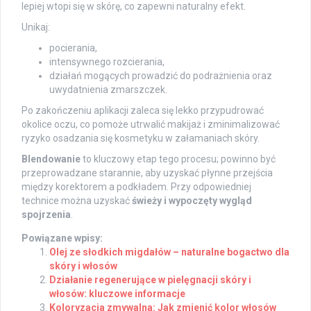
lepiej wtopi się w skórę, co zapewni naturalny efekt.
Unikaj:
pocierania,
intensywnego rozcierania,
działań mogących prowadzić do podrażnienia oraz
uwydatnienia zmarszczek.
Po zakończeniu aplikacji zaleca się lekko przypudrować
okolice oczu, co pomoże utrwalić makijaż i zminimalizować
ryzyko osadzania się kosmetyku w załamaniach skóry.
Blendowanie
to kluczowy etap tego procesu; powinno być
przeprowadzane starannie, aby uzyskać płynne przejścia
między korektorem a podkładem. Przy odpowiedniej
technice można uzyskać
świeży i wypoczęty wygląd
spojrzenia
.
Powiązane wpisy:
Olej ze słodkich migdałów – naturalne bogactwo dla
skóry i włosów
Działanie regenerujące w pielęgnacji skóry i
włosów: kluczowe informacje
Koloryzacja zmywalna: Jak zmienić kolor włosów