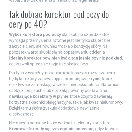
wsparcia w zakresie nawilżenia oraz regeneracji.
Jak dobrać korektor pod oczy do
cery po 40?
Wybór korektora pod oczy
dla osób po czterdziestce
wymaga przemyślenia. Istotne jest nie tylko skuteczne
zakrycie cieni, ale również troska o kondycję skóry. Na
początek warto skupić się na dopasowaniu odcienia –
idealny korektor powinien być o ton jaśniejszy niż podkład
,
co pozwoli optycznie rozjaśnić okolice oczu.
Dla tych z wyraźnymi cieniami najlepszym rozwiązaniem
będą korektory zapewniające
mocniejsze krycie
, które
efektywnie zamaskują wszelkie niedoskonałości. Natomiast
osoby z cerą suchą lub dojrzałą powinny postawić na
nawilżające korektory w płynie
, które często zawierają
korzystne składniki pielęgnacyjne, takie jak kwas hialuronowy.
Dzięki temu skóra zyskuje dodatkowe nawilżenie i
elastyczność.
Nie można pominąć także ważności tekstury korektora.
Kremowe formuły są szczególnie polecane
, gdyż łatwo je