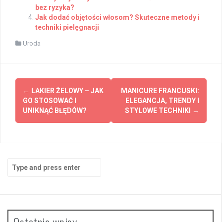
bez ryzyka?
Jak dodać objętości włosom? Skuteczne metody i
techniki pielęgnacji
Uroda
Post
←
LAKIER ŻELOWY – JAK
MANICURE FRANCUSKI:
navigation
GO STOSOWAĆ I
ELEGANCJA, TRENDY I
UNIKNĄĆ BŁĘDÓW?
STYLOWE TECHNIKI
→
Search
for:
Ostatnie wpisy