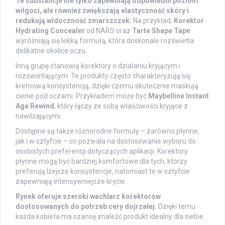
Te substancje nie tylko zapewniają odpowiedni poziom
wilgoci, ale również zwiększają elastyczność skóry i
redukują widoczność zmarszczek.
Na przykład,
Korektor
Hydrating Concealer
od NARS oraz
Tarte Shape Tape
wyróżniają się lekką formułą, która doskonale rozświetla
delikatne okolice oczu.
Inną grupę stanowią korektory o działaniu kryjącym i
rozświetlającym. Te produkty często charakteryzują się
kremową konsystencją, dzięki czemu skutecznie maskują
cienie pod oczami. Przykładem może być
Maybelline Instant
Age Rewind
, który łączy ze sobą właściwości kryjące z
nawilżającymi.
Dostępne są także różnorodne formuły – zarówno płynne,
jak i w sztyfcie – co pozwala na dostosowanie wyboru do
osobistych preferencji dotyczących aplikacji. Korektory
płynne mogą być bardziej komfortowe dla tych, którzy
preferują lżejsze konsystencje, natomiast te w sztyfcie
zapewniają intensywniejsze krycie.
Rynek oferuje szeroki wachlarz korektorów
dostosowanych do potrzeb cery dojrzałej.
Dzięki temu
każda kobieta ma szansę znaleźć produkt idealny dla siebie.