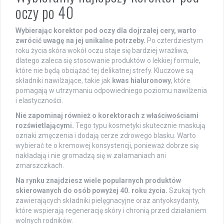
oczy po 40
Wybierając korektor pod oczy dla dojrzałej cery, warto
zwrócić uwagę na jej unikalne potrzeby.
Po czterdziestym
roku życia skóra wokół oczu staje się bardziej wrażliwa,
dlatego zaleca się stosowanie produktów o lekkiej formule,
które nie będą obciążać tej delikatnej strefy. Kluczowe są
składniki nawilżające, takie jak
kwas hialuronowy
, które
pomagają w utrzymaniu odpowiedniego poziomu nawilżenia
i elastyczności.
Nie zapominaj również o korektorach z właściwościami
rozświetlającymi.
Tego typu kosmetyki skutecznie maskują
oznaki zmęczenia i dodają cerze zdrowego blasku. Warto
wybierać te o kremowej konsystencji, ponieważ dobrze się
nakładają i nie gromadzą się w załamaniach ani
zmarszczkach.
Na rynku znajdziesz wiele popularnych produktów
skierowanych do osób powyżej 40. roku życia.
Szukaj tych
zawierających składniki pielęgnacyjne oraz antyoksydanty,
które wspierają regenerację skóry i chronią przed działaniem
wolnych rodników.