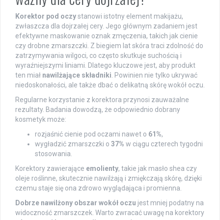
Korektor pod oczy
stanowi istotny element makijażu,
zwłaszcza dla dojrzałej cery. Jego głównym zadaniem jest
efektywne maskowanie oznak zmęczenia, takich jak cienie
czy drobne zmarszczki. Z biegiem lat skóra traci zdolność do
zatrzymywania wilgoci, co często skutkuje suchością i
wyraźniejszymi liniami. Dlatego kluczowe jest, aby produkt
ten miał
nawilżające składniki
. Powinien nie tylko ukrywać
niedoskonałości, ale także dbać o delikatną skórę wokół oczu.
Regularne korzystanie z korektora przynosi zauważalne
rezultaty. Badania dowodzą, że odpowiednio dobrany
kosmetyk może:
rozjaśnić cienie pod oczami nawet o
61%
,
wygładzić zmarszczki o
37%
w ciągu czterech tygodni
stosowania.
Korektory zawierające
emolienty
, takie jak masło shea czy
oleje roślinne, skutecznie nawilżają i zmiękczają skórę, dzięki
czemu staje się ona zdrowo wyglądająca i promienna.
Dobrze nawilżony obszar wokół oczu
jest mniej podatny na
widoczność zmarszczek. Warto zwracać uwagę na korektory