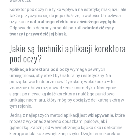
wokół oczu.
Korektor pod oczy nie tylko wpływa na estetykę makijażu, ale
także przyczynia się do jego dłuższej trwałości. Umożliwia
uzyskanie
naturalnego efektu oraz świeżego wyglądu
.
Odpowiednio dobrany produkt potrafi
odmłodzić rysy
twarzy i przywrócić jej blask
.
Jakie są techniki aplikacji korektora
pod oczy?
Aplikacja korektora pod oczy
wymaga pewnych
umiejętności, aby efekt był naturalny i estetyczny. Na
początku warto dobrze nawilżyć skórę wokół oczu – to
znacznie ułatwi rozprowadzenie kosmetyku. Następnie
sięgnij po niewielką ilość korektora i nałóż go punktowo,
unikając nadmiaru, który mógłby obciążyć delikatną skórę w
tym rejonie.
Jedną z najlepszych metod aplikacji jest
wklepywanie
, które
możesz wykonać zarówno opuszkami palców, jak i
gąbeczką. Zacznij od wewnętrznego kącika oka i delikatnie
kieruj produkt ku zewnętrznej części. Dzięki temu korektor