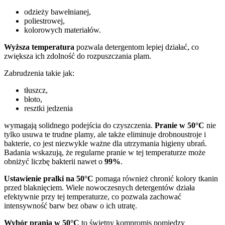
odzieży bawełnianej,
poliestrowej,
kolorowych materiałów.
Wyższa temperatura
pozwala detergentom lepiej działać, co
zwiększa ich zdolność do rozpuszczania plam.
Zabrudzenia takie jak:
tłuszcz,
błoto,
resztki jedzenia
wymagają solidnego podejścia do czyszczenia.
Pranie w 50°C
nie
tylko usuwa te trudne plamy, ale także eliminuje drobnoustroje i
bakterie, co jest niezwykle ważne dla utrzymania higieny ubrań.
Badania wskazują, że regularne pranie w tej temperaturze może
obniżyć liczbę bakterii nawet o
99%
.
Ustawienie pralki na 50°C
pomaga również chronić kolory tkanin
przed blaknięciem. Wiele nowoczesnych detergentów działa
efektywnie przy tej temperaturze, co pozwala zachować
intensywność barw bez obaw o ich utratę.
Wybór prania w 50°C
to świetny kompromis pomiędzy