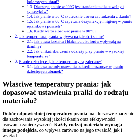
kolorowych ubrań?
Dlaczego pranie w 40°C jest standardem dla bawełny i
syntetyków?
Jak pranie w 50°C skutecznie usuwa zabrudzenia z tkanin?
Jak pranie w 60°C zapewnia dezynfekcję i higienę w praniu
ręczników i pościeli?
Kiedy warto stosować pranie w 90°C?
Jak temperatura prania wpływa na jakość tkanin?
Jak utrata kształtu i blaknięcie kolorów wpływają na
tkaniny?
Jak unikać skurczenia odzieży przy praniu w wysokiej
temperaturze?
Pranie dziecięce: jakie temperatury są zalecane?
Jakie są metody usuwania bakterii i roztoczy w praniu
dziecięcych ubranek?
Właściwe temperatury prania: jak
dopasować ustawienia pralki do rodzaju
materiału?
Dobór odpowiedniej temperatury prania
ma kluczowe znaczenie
dla zachowania wysokiej jakości tkanin oraz efektywności
usuwania zanieczyszczeń.
Każdy rodzaj materiału wymaga
innego podejścia
, co wpływa zarówno na jego trwałość, jak i
wygląd.