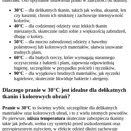
materiału. Oto optymalne ustawienia pralki w zależności od tkaniny:
30°C
– dla delikatnych tkanin, takich jak wełna, aksamit, len
czy kaszmir, chroni ich strukturę i zachowuje intensywność
kolorów,
40°C
– dla codziennej odzieży oraz lekkich tkanin
mieszanych, skutecznie radzi sobie z większością zabrudzeń,
dbając o kolory,
50°C
– dla mocno zabrudzonej odzieży z bawełny
poliestrowej lub kolorowych materiałów, ułatwia usuwanie
trudnych plam,
60°C
– dla białych rzeczy, które wymagają starannego
oczyszczenia z bakterii i plam, zapewnia odpowiednią
higienę, szczególnie w przypadku pościeli i ręczników,
90°C
– dla wyjątkowo brudnych materiałów, jak ręczniki
kąpielowe, skutecznie likwiduje bakterie i alergeny.
Dlaczego pranie w 30°C jest idealne dla delikatnych
tkanin i kolorowych ubrań?
Pranie w 30°C
to świetny wybór, szczególnie dla delikatnych
materiałów oraz kolorowych ubrań, i to z wielu istotnych powodów.
Po pierwsze,
niższa temperatura
skutecznie zabezpiecza tkaniny
takie jak jedwab, wełna czy syntetyki przed uszkodzeniami oraz
przyspieszonym zużyciem, w efekcie odzież dłużej zachowuje