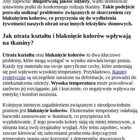
Aby zapewnić
długotrwałą jakość odzieży
, warto dostosować
ustawienia pralki do konkretnego rodzaju tkaniny.
Takie podejście
pozwala uniknąć problemów związanych ze skurczeniem czy
blaknięciem kolorów, co przyczynia się do wydłużenia
żywotności naszych ubrań oraz innych tekstyliów domowych.
Jak utrata kształtu i blaknięcie kolorów wpływają
na tkaniny?
Utrata kształtu
oraz
blaknięcie kolorów
to dwa kluczowe
problemy, które mogą wystąpić w wyniku niewłaściwego prania.
Każdy typ materiału ma swoje specyficzne cechy, które zmieniają
się pod wpływem wysokiej temperatury. Przykładowo,
tkaniny
syntetyczne
są szczególnie narażone na deformacje, co prowadzi do
zniekształcenia odzieży.
Wysoka temperatura
może powodować
zarówno jej rozciąganie, jak i kurczenie, co negatywnie wpływa na
estetykę i komfort noszenia.
Kolejnym istotnym zagadnieniem związanym z nieodpowiednim
praniem jest
blaknięcie kolorów
. Ekstremalne temperatury osłabiają
barwniki zastosowane w tkaninach, co przyspiesza ich
wypłukiwanie. Z tego powodu kolory stają się mniej intensywne, a
ubrania tracą swój oryginalny wygląd. Aby temu zapobiec, warto
zawsze kierować się zaleceniami producenta dotyczącymi
temperatury prania oraz korzystać z detergentów stworzonych