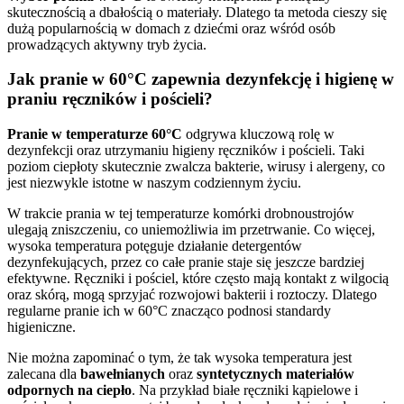
skutecznością a dbałością o materiały. Dlatego ta metoda cieszy się
dużą popularnością w domach z dziećmi oraz wśród osób
prowadzących aktywny tryb życia.
Jak pranie w 60°C zapewnia dezynfekcję i higienę w
praniu ręczników i pościeli?
Pranie w temperaturze 60°C
odgrywa kluczową rolę w
dezynfekcji oraz utrzymaniu higieny ręczników i pościeli. Taki
poziom ciepłoty skutecznie zwalcza bakterie, wirusy i alergeny, co
jest niezwykle istotne w naszym codziennym życiu.
W trakcie prania w tej temperaturze komórki drobnoustrojów
ulegają zniszczeniu, co uniemożliwia im przetrwanie. Co więcej,
wysoka temperatura potęguje działanie detergentów
dezynfekujących, przez co całe pranie staje się jeszcze bardziej
efektywne. Ręczniki i pościel, które często mają kontakt z wilgocią
oraz skórą, mogą sprzyjać rozwojowi bakterii i roztoczy. Dlatego
regularne pranie ich w 60°C znacząco podnosi standardy
higieniczne.
Nie można zapominać o tym, że tak wysoka temperatura jest
zalecana dla
bawełnianych
oraz
syntetycznych materiałów
odpornych na ciepło
. Na przykład białe ręczniki kąpielowe i