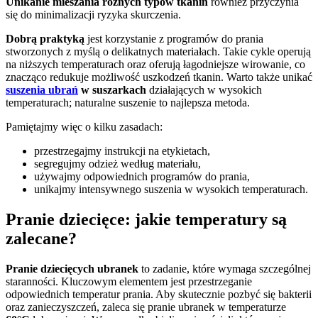
Unikanie mieszania różnych typów tkanin
również przyczynia
się do minimalizacji ryzyka skurczenia.
Dobrą praktyką
jest korzystanie z programów do prania
stworzonych z myślą o delikatnych materiałach. Takie cykle operują
na niższych temperaturach oraz oferują łagodniejsze wirowanie, co
znacząco redukuje możliwość uszkodzeń tkanin. Warto także unikać
suszenia ubrań
w suszarkach
działających w wysokich
temperaturach; naturalne suszenie to najlepsza metoda.
Pamiętajmy więc o kilku zasadach:
przestrzegajmy instrukcji na etykietach,
segregujmy odzież według materiału,
używajmy odpowiednich programów do prania,
unikajmy intensywnego suszenia w wysokich temperaturach.
Pranie dziecięce: jakie temperatury są
zalecane?
Pranie dziecięcych ubranek
to zadanie, które wymaga szczególnej
staranności. Kluczowym elementem jest przestrzeganie
odpowiednich temperatur prania. Aby skutecznie pozbyć się bakterii
oraz zanieczyszczeń, zaleca się pranie ubranek w temperaturze