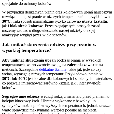
specjalnie do ochrony kolorów.
W przypadku delikatnych tkanin oraz kolorowych ubrań najlepszym
rozwiązaniem jest pranie w niższych temperaturach – przykładowo
30°C
. Taki sposób minimalizuje ryzyko zarówno
utraty kształtu
,
jak i
blaknięcia kolorów
. Przestrzegając tych prostych zasad
możemy zadbać o długowieczność naszej odzieży oraz jej
atrakcyjny wygląd przez wiele sezonów.
Jak unikać skurczenia odzieży przy praniu w
wysokiej temperaturze?
Aby uniknąć skurczenia ubrań
podczas prania w wysokich
temperaturach, warto zwrócić uwagę na
zalecenia zawarte na
metkach
. Szczególnie
delikatne tkaniny
, takie jak jedwab czy
wełna, wymagają niższych temperatur. Przykładowo, pranie w
30°C lub 40°C
jest idealne dla kolorowych i subtelnych materiałów,
co pozwala im zachować zarówno kształt, jak i intensywność
kolorów.
Segregowanie odzieży
według rodzaju materiału przed praniem to
kolejny kluczowy krok. Ubrania wykonane z bawełny lub
syntetyków można prać w wyższych temperaturach, jednak zawsze
warto sprawdzić maksymalne wartości podane na metkach.