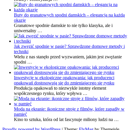
Buty do granatowych spodni damskich – elegancja na każdą
okazję
Granatowe spodnie damskie to nie tylko klasyka, ale i
uniwersalny …
Jak zwęzić spodnie w pasie? Sprawdzone domowe metody i
techniki
Wielu z nas stanęło przed wyzwaniem, jakim jest zwężanie
spodni …
Inwestycje w ekologiczne opakowania: jak producenci
opakowań dostosowują się do zmieniającego się rynku
Produkcja opakowań to niezwykle istotny element
współczesnego rynku, który wpływa …
Moda na ekranie: ikoniczne stroje z filmów, które zapadły w
pamięć
Kino to sztuka, która od lat fascynuje miliony ludzi na …
Proudly powered by WordPress
|
Theme:
FlyMag
by Themeisle.