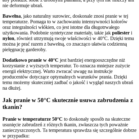
nie deformuje ubrań.
Bawełna
, jako naturalny surowiec, doskonale znosi pranie w tej
temperaturze. Pomaga to w zachowaniu intensywności kolorów
oraz integralności włókien, co jest istotne dla długotrwałego
użytkowania. Podobnie syntetyczne materiały, takie jak
poliester
i
nylon
, również utrzymują swoje właściwości w 40°C. Dzięki temu
można je prać razem z bawełną, co znacząco ułatwia codzienną
pielęgnację garderoby.
Dodatkowo pranie w 40°C
jest bardziej energooszczędne niż
korzystanie z wyższych temperatur. To oznacza mniejsze zużycie
energii elektrycznej. Warto zwracać uwagę na instrukcje
producentów dotyczące optymalnych warunków prania. Dzięki
temu możemy skuteczniej zadbać o jakość i wygląd naszych ubrań
na dłużej.
Jak pranie w 50°C skutecznie usuwa zabrudzenia z
tkanin?
Pranie w temperaturze 50°C
to doskonały sposób na skuteczne
usunięcie zabrudzeń z różnych tkanin, zwłaszcza tych poważnie
zanieczyszczonych. Ta temperatura sprawdza się szczególnie dobrze
w przypadku: