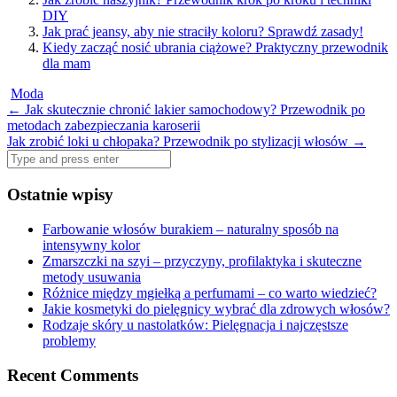
DIY
Jak prać jeansy, aby nie straciły koloru? Sprawdź zasady!
Kiedy zacząć nosić ubrania ciążowe? Praktyczny przewodnik
dla mam
Moda
Post
←
Jak skutecznie chronić lakier samochodowy? Przewodnik po
metodach zabezpieczania karoserii
navigation
Jak zrobić loki u chłopaka? Przewodnik po stylizacji włosów
→
Search
for:
Ostatnie wpisy
Farbowanie włosów burakiem – naturalny sposób na
intensywny kolor
Zmarszczki na szyi – przyczyny, profilaktyka i skuteczne
metody usuwania
Różnice między mgiełką a perfumami – co warto wiedzieć?
Jakie kosmetyki do pielęgnicy wybrać dla zdrowych włosów?
Rodzaje skóry u nastolatków: Pielęgnacja i najczęstsze
problemy
Recent Comments