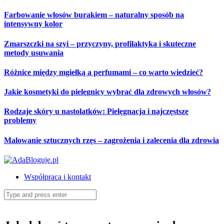
Skip
Farbowanie włosów burakiem – naturalny sposób na
to
intensywny kolor
content
Zmarszczki na szyi – przyczyny, profilaktyka i skuteczne
metody usuwania
Różnice między mgiełką a perfumami – co warto wiedzieć?
Jakie kosmetyki do pielęgnicy wybrać dla zdrowych włosów?
Rodzaje skóry u nastolatków: Pielęgnacja i najczęstsze
problemy
Malowanie sztucznych rzęs – zagrożenia i zalecenia dla zdrowia
Współpraca i kontakt
Search
for: