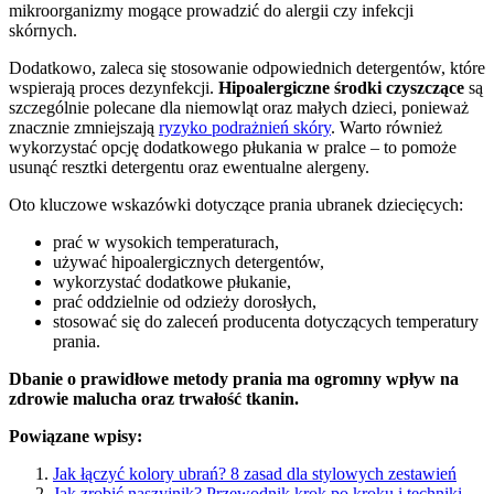
mikroorganizmy mogące prowadzić do alergii czy infekcji
skórnych.
Dodatkowo, zaleca się stosowanie odpowiednich detergentów, które
wspierają proces dezynfekcji.
Hipoalergiczne środki czyszczące
są
szczególnie polecane dla niemowląt oraz małych dzieci, ponieważ
znacznie zmniejszają
ryzyko podrażnień skóry
. Warto również
wykorzystać opcję dodatkowego płukania w pralce – to pomoże
usunąć resztki detergentu oraz ewentualne alergeny.
Oto kluczowe wskazówki dotyczące prania ubranek dziecięcych:
prać w wysokich temperaturach,
używać hipoalergicznych detergentów,
wykorzystać dodatkowe płukanie,
prać oddzielnie od odzieży dorosłych,
stosować się do zaleceń producenta dotyczących temperatury
prania.
Dbanie o prawidłowe metody prania ma ogromny wpływ na
zdrowie malucha oraz trwałość tkanin.
Powiązane wpisy:
Jak łączyć kolory ubrań? 8 zasad dla stylowych zestawień
Jak zrobić naszyjnik? Przewodnik krok po kroku i techniki