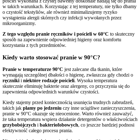
pościel wykonana z czystej bawełny doskonale nadają się do prania
w takich warunkach. Korzystając z tej temperatury, nie tylko dbamy
o czystość tekstyliów, ale również minimalizujemy ryzyko
wystąpienia alergii skórnych czy infekcji wywołanych przez
mikroorganizmy.
Z tego względu pranie ręczników i pościeli w 60°C
to skuteczny
sposób na zapewnienie odpowiedniej higieny oraz komfortu
korzystania z tych przedmiotów.
Kiedy warto stosować pranie w 90°C?
Pranie w temperaturze 90°C
jest zalecane dla tkanin, które
wymagają szczególnej dbałości o higienę, zwłaszcza gdy chodzi o
ręczniki
i
niektóre rodzaje pościeli
. Wysoka temperatura
skutecznie eliminuję bakterie oraz alergeny, co przyczynia się do
zapewnienia odpowiednich warunków czystości.
Kiedy stajemy przed koniecznością usunięcia trudnych zabrudzeń,
takich jak
plamy po jedzeniu
czy inne uciążliwe zanieczyszczenia,
pranie w 90°C okazuje się nieocenione. Warto również zauważyć,
że taka temperatura wspiera działanie detergentów o właściwościach
grzybobójczych
i
bakteriofobowych
, co jeszcze bardziej podnosi
efektywność całego procesu prania.