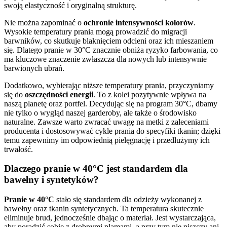
swoją elastyczność i oryginalną strukturę.
Nie można zapominać o
ochronie intensywności kolorów
.
Wysokie temperatury prania mogą prowadzić do migracji
barwników, co skutkuje blaknięciem odcieni oraz ich mieszaniem
się. Dlatego pranie w 30°C znacznie obniża ryzyko farbowania, co
ma kluczowe znaczenie zwłaszcza dla nowych lub intensywnie
barwionych ubrań.
Dodatkowo, wybierając niższe temperatury prania, przyczyniamy
się do
oszczędności energii
. To z kolei pozytywnie wpływa na
naszą planetę oraz portfel. Decydując się na program 30°C, dbamy
nie tylko o wygląd naszej garderoby, ale także o środowisko
naturalne. Zawsze warto zwracać uwagę na metki z zaleceniami
producenta i dostosowywać cykle prania do specyfiki tkanin; dzięki
temu zapewnimy im odpowiednią pielęgnację i przedłużymy ich
trwałość.
Dlaczego pranie w 40°C jest standardem dla
bawełny i syntetyków?
Pranie w 40°C
stało się standardem dla odzieży wykonanej z
bawełny oraz tkanin syntetycznych. Ta temperatura skutecznie
eliminuje brud, jednocześnie dbając o materiał. Jest wystarczająca,
aby poradzić sobie z drobnymi plamami, a przy tym nie niszczy ani