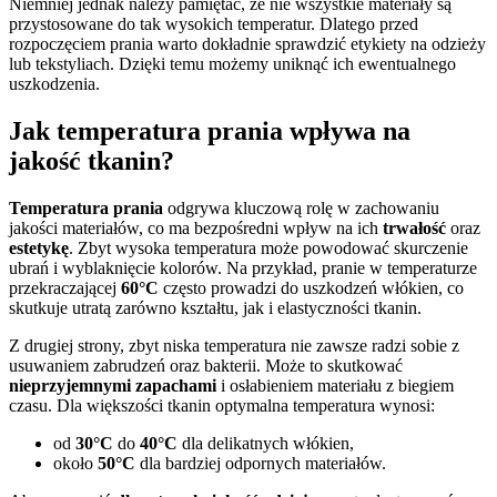
Niemniej jednak należy pamiętać, że nie wszystkie materiały są
przystosowane do tak wysokich temperatur. Dlatego przed
rozpoczęciem prania warto dokładnie sprawdzić etykiety na odzieży
lub tekstyliach. Dzięki temu możemy uniknąć ich ewentualnego
uszkodzenia.
Jak temperatura prania wpływa na
jakość tkanin?
Temperatura prania
odgrywa kluczową rolę w zachowaniu
jakości materiałów, co ma bezpośredni wpływ na ich
trwałość
oraz
estetykę
. Zbyt wysoka temperatura może powodować skurczenie
ubrań i wyblaknięcie kolorów. Na przykład, pranie w temperaturze
przekraczającej
60°C
często prowadzi do uszkodzeń włókien, co
skutkuje utratą zarówno kształtu, jak i elastyczności tkanin.
Z drugiej strony, zbyt niska temperatura nie zawsze radzi sobie z
usuwaniem zabrudzeń oraz bakterii. Może to skutkować
nieprzyjemnymi zapachami
i osłabieniem materiału z biegiem
czasu. Dla większości tkanin optymalna temperatura wynosi:
od
30°C
do
40°C
dla delikatnych włókien,
około
50°C
dla bardziej odpornych materiałów.