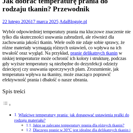
Jak dobrać temperaturę prania do
rodzaju tkanin? Przewodnik
22 lutego 2026
17 marca 2025
AdaBloguje.pl
Wybór odpowiedniej temperatury prania ma kluczowe znaczenie nie
tylko dla skuteczności usuwania zabrudzeń, ale również dla
zachowania jakości tkanin. Wiele osób nie zdaje sobie sprawy, że
różne materiały wymagają różnych ustawień, co wpływa na ich
trwałość oraz wygląd. Na przykład,
pranie delikatnych tkanin
w
niskiej temperaturze może ochronić ich kolory i strukturę, podczas
gdy wyższe temperatury są niezbędne do dezynfekcji odzieży
dziecięcej czy usuwania uporczywych plam. Zrozumienie, jak
temperatura wpływa na tkaniny, może znacząco poprawić
efektywność prania i dbałość o nasze ubrania.
Spis treści
Właściwe temperatury prania: jak dopasować ustawienia pralki do
rodzaju materiału?
Jakie są zalecane temperatury prania dla różnych tkanin?
Dlaczego pranie w 30°C jest idealne dla delikatnych tkanin i