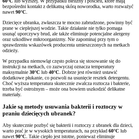
60°C
lub wyższej. W przypadku bielizny i pościeli, które mają
bezpośredni kontakt z delikatną skórą noworodka, warto rozważyć
nawet
90°C
.
Dziecięce ubranka, zwłaszcza te mocno zabrudzone, powinny być
prane w cieplejszej wodzie. Takie działanie nie tylko pomaga
usunąć uporczywy brud, ale także eliminuje potencjalne alergeny
oraz szkodliwe mikroorganizmy. Nie zapominaj przy tym o
sprawdzeniu wskazówek producenta umieszczonych na metkach
odzieży.
W przypadku niemowląt często poleca się stosowanie się do
instrukcji na metkach, co zazwyczaj oznacza temperatury
maksymalnie
30°C
lub
40°C
. Dobrze jest również ustawić
dodatkowe płukanie, co pozwoli na usunięcie resztek detergentu.
Choć wyższa temperatura skutecznie zwalcza roztocza i bakterie,
trzeba być ostrożnym – może ona bowiem uszkodzić delikatne
materiały.
Jakie są metody usuwania bakterii i roztoczy w
praniu dziecięcych ubranek?
Aby skutecznie pozbyć się bakterii i roztoczy z ubranek dla dzieci,
warto prać je w wysokich temperaturach, na przykład
60°C
lub
nawet
90°C
. Takie ciepło jest istotne, ponieważ eliminuje