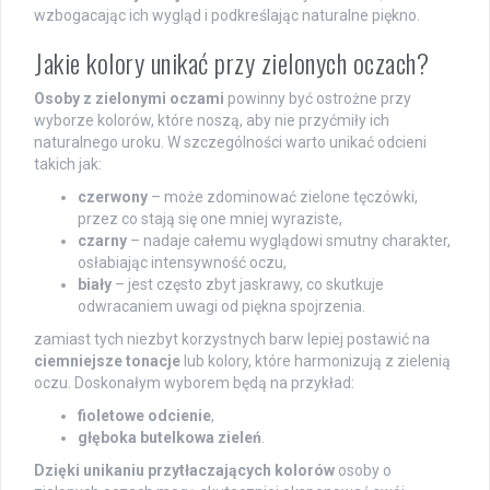
wzbogacając ich wygląd i podkreślając naturalne piękno.
Jakie kolory unikać przy zielonych oczach?
Osoby z zielonymi oczami
powinny być ostrożne przy
wyborze kolorów, które noszą, aby nie przyćmiły ich
naturalnego uroku. W szczególności warto unikać odcieni
takich jak:
czerwony
– może zdominować zielone tęczówki,
przez co stają się one mniej wyraziste,
czarny
– nadaje całemu wyglądowi smutny charakter,
osłabiając intensywność oczu,
biały
– jest często zbyt jaskrawy, co skutkuje
odwracaniem uwagi od piękna spojrzenia.
zamiast tych niezbyt korzystnych barw lepiej postawić na
ciemniejsze tonacje
lub kolory, które harmonizują z zielenią
oczu. Doskonałym wyborem będą na przykład:
fioletowe odcienie
,
głęboka butelkowa zieleń
.
Dzięki unikaniu przytłaczających kolorów
osoby o