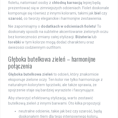
fioletu, natomiast osoby z
chłodną karnacją
lepiej będą
prezentować się w zimniejszych odcieniach. Fiolet doskonale
komponuje się również z innymi kolorami, takimi jak
biel
czy
szarość
, co tworzy eleganckie i harmonijne zestawienia.
Nie zapominajmy o
dodatkach w odcieniach fioletu
! To
doskonały sposób na subtelne akcentowanie zielonych oczu
bez konieczności zmiany całej stylizacji.
Biżuteria
lub
torebki
w tym kolorze mogą dodać charakteru oraz
świeżości codziennym outfitom.
Głęboka butelkowa zieleń – harmonijne
połączenia
Głęboka butelkowa zieleń
to odcień, który znakomicie
eksponuje zielone oczy. Ten kolor nie tylko harmonizuje z
naturalnym kolorytem tęczówki, ale także sprawia, że
spojrzenie staje się bardziej wyraziste i fascynujące.
Aby stworzyć efektowną stylizację, warto zestawić
butelkową zieleń z innymi barwami. Oto kilka propozycji:
neutralne odcienie, takie jak beż czy szarość, będą
doskonałym tłem dla tego intensywnego koloru,