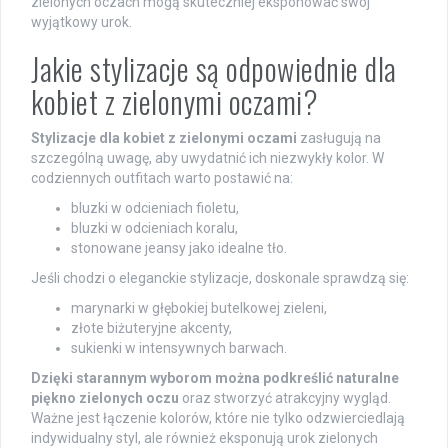
zielonych oczach mogą skuteczniej eksponować swój
wyjątkowy urok.
Jakie stylizacje są odpowiednie dla
kobiet z zielonymi oczami?
Stylizacje dla kobiet z zielonymi oczami
zasługują na
szczególną uwagę, aby uwydatnić ich niezwykły kolor. W
codziennych outfitach warto postawić na:
bluzki w odcieniach fioletu,
bluzki w odcieniach koralu,
stonowane jeansy jako idealne tło.
Jeśli chodzi o eleganckie stylizacje, doskonale sprawdzą się:
marynarki w głębokiej butelkowej zieleni,
złote biżuteryjne akcenty,
sukienki w intensywnych barwach.
Dzięki starannym wyborom można podkreślić naturalne
piękno zielonych oczu
oraz stworzyć atrakcyjny wygląd.
Ważne jest łączenie kolorów, które nie tylko odzwierciedlają
indywidualny styl, ale również eksponują urok zielonych