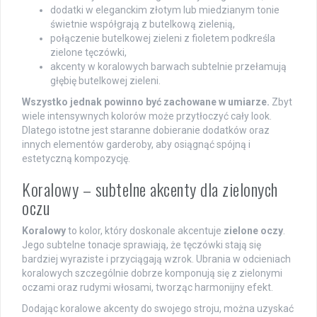
dodatki w eleganckim złotym lub miedzianym tonie
świetnie współgrają z butelkową zielenią,
połączenie butelkowej zieleni z fioletem podkreśla
zielone tęczówki,
akcenty w koralowych barwach subtelnie przełamują
głębię butelkowej zieleni.
Wszystko jednak powinno być zachowane w umiarze.
Zbyt
wiele intensywnych kolorów może przytłoczyć cały look.
Dlatego istotne jest staranne dobieranie dodatków oraz
innych elementów garderoby, aby osiągnąć spójną i
estetyczną kompozycję.
Koralowy – subtelne akcenty dla zielonych
oczu
Koralowy
to kolor, który doskonale akcentuje
zielone oczy
.
Jego subtelne tonacje sprawiają, że tęczówki stają się
bardziej wyraziste i przyciągają wzrok. Ubrania w odcieniach
koralowych szczególnie dobrze komponują się z zielonymi
oczami oraz rudymi włosami, tworząc harmonijny efekt.
Dodając koralowe akcenty do swojego stroju, można uzyskać