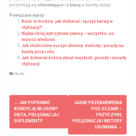
prezentują się
olśniewająco
i
z klasą
w każdej okazji.
Powiązane wpisy:
Kolor w modzie: jak dobierać i łączyć barwy w
stylizacji?
Najbardziej wytrzymałe jeansy – wszystko, co
musisz wiedzieć
Jak skutecznie suszyć ubrania: metody i porady na
każdą porę roku
Jak dobierać kolory ubrań męskich: porady i zasady
stylizacji
Moda
Post
←
JAK POPRAWIĆ
JASNE PRZEBARWIENIA
navigation
KONDYCJĘ WŁOSÓW?
POD OCZAMI –
DIETA, PIELĘGNACJA I
PRZYCZYNY,
SUPLEMENTY
PIELĘGNACJA I METODY
USUWANIA
→