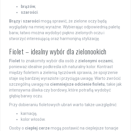
brązów
,
szarości
.
Brązy
i
szarości
mogą sprawić, że zielone oczy będą
wyglądały na mniej wyraźne. Wybierając odpowiednią paletę
barw, łatwo można wydobyć piękno zielonych oczu i
stworzyć interesującą oraz harmonijną stylizację.
Fiolet – idealny wybór dla zielonookich
Fiolet
to znakomity wybór dla osób z
zielonymi oczami
,
ponieważ idealnie podkreśla ich naturalny kolor. Kontrast
między fioletem a zielenią tęczówek sprawia, że spojrzenie
staje się bardziej wyraziste i przyciąga uwagę. Warto zwrócić
szczególną uwagę na
ciemniejsze odcienie fioletu
, takie jak
intensywna śliwka czy bordowy, które potrafią wydobyć
głębię barwy oczu.
Przy dobieraniu fioletowych ubrań warto także uwzględnić:
karnację,
kolor włosów.
Osoby o
ciepłej cerze
mogą postawić na cieplejsze tonacje