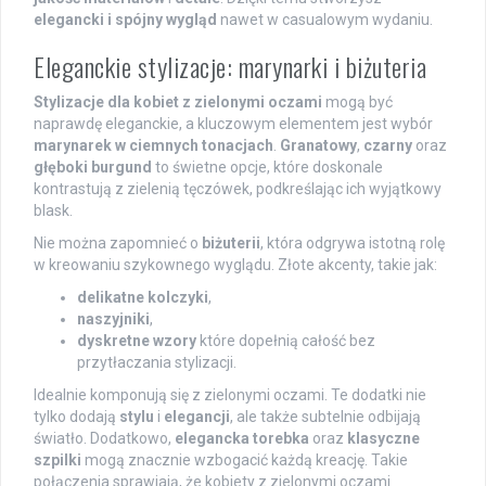
elegancki i spójny wygląd
nawet w casualowym wydaniu.
Eleganckie stylizacje: marynarki i biżuteria
Stylizacje dla kobiet z zielonymi oczami
mogą być
naprawdę eleganckie, a kluczowym elementem jest wybór
marynarek w ciemnych tonacjach
.
Granatowy
,
czarny
oraz
głęboki burgund
to świetne opcje, które doskonale
kontrastują z zielenią tęczówek, podkreślając ich wyjątkowy
blask.
Nie można zapomnieć o
biżuterii
, która odgrywa istotną rolę
w kreowaniu szykownego wyglądu. Złote akcenty, takie jak:
delikatne kolczyki
,
naszyjniki
,
dyskretne wzory
które dopełnią całość bez
przytłaczania stylizacji.
Idealnie komponują się z zielonymi oczami. Te dodatki nie
tylko dodają
stylu
i
elegancji
, ale także subtelnie odbijają
światło. Dodatkowo,
elegancka torebka
oraz
klasyczne
szpilki
mogą znacznie wzbogacić każdą kreację. Takie
połączenia sprawiają, że kobiety z zielonymi oczami