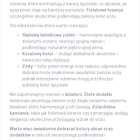
odcienie, które kontrastują z barwą tęczówki, co sprawia, że
spojrzenie staje się bardziej wyraziste.
Fioletowe tonacje
szczególnie skutecznie podkreślają zielony kolor oczu.
Oto kilka kolorów, które warto rozważyć:
Głęboka butelkowa zieleń
– harmonijnie współgra z
zielonymi oczami, tworząc spójną całość i
podkreślając naturalne piękno spojrzenia,
Koralowy kolor
– dodaje delikatnych akcentów i
świeżości całej stylizacji,
Żółty
– kolor pełen energii oraz radości; odpowiednio
dobrany może znakomicie uwydatnić zielone oczy,
jednak intensywne odcienie mogą przytłoczyć
subtelny kolor tęczówki.
Nie zapominajmy również o
biżuterii
.
Złote dodatki
doskonale akcentują zielone oczy dzięki swojemu ciepłemu
blaskowi, który harmonizuje z ich tonacją.
Szlachetne
kamienie
, takie jak fioletowe kwarce czy szmaragdy, dodają
elegancji i skutecznie przyciągają wzrok do oczu.
Warto więc świadomie dobierać kolory ubrań oraz
dodatków
w celu ich skutecznego podkreślenia i