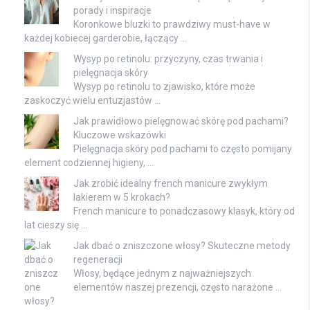
porady i inspiracje
Koronkowe bluzki to prawdziwy must-have w
każdej kobiecej garderobie, łączący …
Wysyp po retinolu: przyczyny, czas trwania i
pielęgnacja skóry
Wysyp po retinolu to zjawisko, które może
zaskoczyć wielu entuzjastów …
Jak prawidłowo pielęgnować skórę pod pachami?
Kluczowe wskazówki
Pielęgnacja skóry pod pachami to często pomijany
element codziennej higieny, …
Jak zrobić idealny french manicure zwykłym
lakierem w 5 krokach?
French manicure to ponadczasowy klasyk, który od
lat cieszy się …
Jak dbać o zniszczone włosy? Skuteczne metody
regeneracji
Włosy, będące jednym z najważniejszych
elementów naszej prezencji, często narażone …