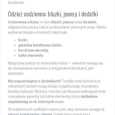
tęczówek.
Odzież codzienna: bluzki, jeansy i dodatki
Codzienna odzież
, w tym
bluzki
,
jeansy
oraz
dodatki
,
odgrywa kluczową rolę w podkreślaniu zielonych oczu. Warto
wybierać bluzki w kolorach takich jak:
fiolet
,
głęboka butelkowa zieleń
,
koralowe akcenty
,
żółte elementy
.
Klasyczne jeansy to doskonały wybór — świetnie nadają się
do zestawienia zarówno z eleganckimi bluzkami, jak i
swetrami.
Nie zapominajmy o dodatkach!
Torebki oraz biżuteria w
odcieniach zieleni mogą dodać wyjątkowego charakteru
każdej stylizacji. Możesz również spróbować wzbogacić look
o koralowe akcenty lub żółte elementy, które
delikatnie
uwydatniają urok zielonych oczu.
W codziennych outfitach ważne jest, aby zwracać uwagę na
jakość materiałów
i
detale
. Dzięki temu stworzysz