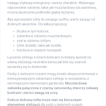
nadając stylizacji energiczny i świeży charakter. Wybierając
odpowiednie odcienie, takie jak musztardowy lub pastelowy,
można skutecznie podkreślić głębię tej barwy.
Aby wprowadzić żółty do swojego outfitu, warto zacząć od
drobnych akcentów. Oto kilka propozycji:
bluzka w tym kolorze,
sukienka w odcieniu musztardowym,
szal w odcieniu żółtym,
żółte dodatki, takie jak torebki,
biżuteria w ciepłych tonacjach.
Łączenie żółtego z innymi kolorami to kolejny sposób na
udaną stylizację; neutralne barwy jak biel czy szarość
sprawdzą się tu doskonale.
Osoby z zielonymi oczami mogą śmiało eksperymentować z
intensywniejszymi odcieniami żółtego w zestawieniu z
ciemniejszymi elementami garderoby.
Musztardowa
sukienka połączona z czarną ramoneską stworzy ciekawy
kontrast i zwróci uwagę na oczy.
Dobrze dobrany żółty może stać się kluczowym
elementem stylizacji
dla osób o zielonych oczach,