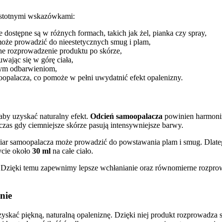
 istotnymi wskazówkami:
 dostępne są w różnych formach, takich jak żel, pianka czy spray,
że prowadzić do nieestetycznych smug i plam,
ne rozprowadzenie produktu po skórze,
uwając się w górę ciała,
nym odbarwieniom,
oopalacza, co pomoże w pełni uwydatnić efekt opalenizny.
aby uzyskać naturalny efekt.
Odcień samoopalacza
powinien harmoniz
czas gdy ciemniejsze skórze pasują intensywniejsze barwy.
 samoopalacza może prowadzić do powstawania plam i smug. Dlatego w
ycie około
30 ml
na całe ciało.
 Dzięki temu zapewnimy lepsze wchłanianie oraz równomierne rozpro
nie
zyskać piękną, naturalną opaleniznę. Dzięki niej produkt rozprowadza