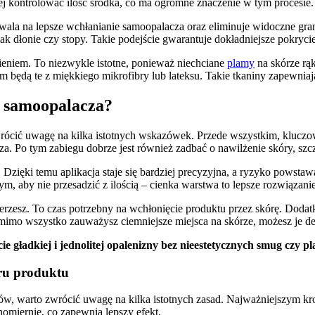
ej kontrolować ilość środka, co ma ogromne znaczenie w tym procesie.
wala na lepsze wchłanianie samoopalacza oraz eliminuje widoczne gran
 jak dłonie czy stopy. Takie podejście gwarantuje dokładniejsze pokryc
eniem. To niezwykle istotne, ponieważ niechciane
plamy
na skórze rą
 będą te z miękkiego mikrofibry lub lateksu. Takie tkaniny zapewniają
i samoopalacza?
wrócić uwagę na kilka istotnych wskazówek. Przede wszystkim, klucz
a. Po tym zabiegu dobrze jest również zadbać o nawilżenie skóry, szcz
. Dzięki temu aplikacja staje się bardziej precyzyjna, a ryzyko powsta
m, aby nie przesadzić z ilością – cienka warstwa to lepsze rozwiązanie;
erzesz. To czas potrzebny na wchłonięcie produktu przez skórę. Dodat
i mimo wszystko zauważysz ciemniejsze miejsca na skórze, możesz je d
cie gładkiej i jednolitej opalenizny bez nieestetycznych smug czy p
ru produktu
ów, warto zwrócić uwagę na kilka istotnych zasad. Najważniejszym kr
omiernie, co zapewnia lepszy efekt.