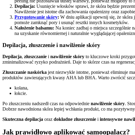
peeling nie pozostawiał tłustej warstwy, ponieważ mogłoby t
Depilacja:
Usunięcie włosków sprawi, że skóra będzie prezentow
Nawilżenie jest istotne dla zachowania opalenizny oraz zapob
Przygotowanie skóry
:
W dniu aplikacji upewnij się, że skóra
pomoże zamknąć pory i usunąć resztki innych kosmetyków.
Nałożenie balsamu:
Na koniec zadbaj o miejsca szczególnie na
na uzyskanie równomiernej i naturalnie wyglądającej opaleniz
Depilacja, złuszczenie i nawilżenie skóry
Depilacja
,
złuszczanie
i
nawilżenie skóry
to kluczowe kroki przygot
zminimalizować ryzyko podrażnień. Daje to skórze czas na regenera
Złuszczanie naskórka
jest niezwykle istotne, ponieważ eliminuje m
produktów zawierających kwasy AHA lub BHA. Warto zwrócić szczegó
kolana,
łokcie.
Po złuszczeniu nadszedł czas na odpowiednie
nawilżenie skóry
. Sto
Dobrze nawodniona skóra lepiej wchłania produkt, co ma pozytywny
Skuteczna depilacja
oraz
dokładne złuszczenie
i
intensywne nawil
Jak prawidłowo aplikować samoopalacz?