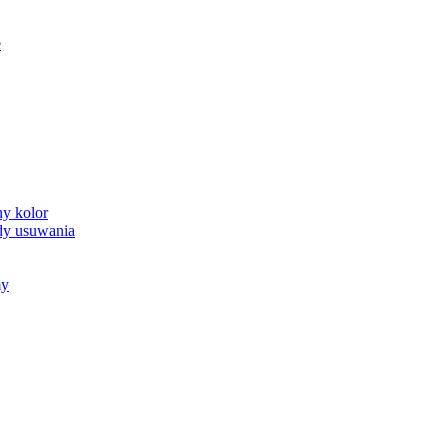
e
y kolor
ody usuwania
my