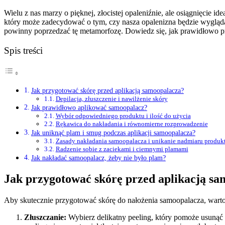
Wielu z nas marzy o pięknej, złocistej opaleniźnie, ale osiągnięcie 
który może zadecydować o tym, czy nasza opalenizna będzie wyglądać n
powinny poprzedzać tę metamorfozę. Dowiedz się, jak prawidłowo pr
Spis treści
Jak przygotować skórę przed aplikacją samoopalacza?
Depilacja, złuszczenie i nawilżenie skóry
Jak prawidłowo aplikować samoopalacz?
Wybór odpowiedniego produktu i ilość do użycia
Rękawica do nakładania i równomierne rozprowadzenie
Jak uniknąć plam i smug podczas aplikacji samoopalacza?
Zasady nakładania samoopalacza i unikanie nadmiaru produk
Radzenie sobie z zaciekami i ciemnymi plamami
Jak nakładać samoopalacz, żeby nie było plam?
Jak przygotować skórę przed aplikacją s
Aby skutecznie przygotować skórę do nałożenia samoopalacza, warto
Złuszczanie:
Wybierz delikatny peeling, który pomoże usunąć 