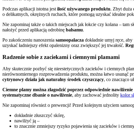
Podczas aplikacji istotna jest
ilość używanego produktu
. Zbyt duża 
o delikatnych, okrężnych ruchach, które pomogą uzyskać idealne pok
Nie zapominaj także o takich miejscach jak łokcie czy kolana – tam
nałożyć przed aplikacją odrobinę
balsamu
.
Po zakończeniu nanoszenia
samoopalacza
dokładnie umyj ręce, aby 
uzyskać ładniejszy efekt opalenizny oraz zwiększyć jej trwałość.
Regu
Radzenie sobie z zaciekami i ciemnymi plamami
Aby skutecznie pozbyć się nieestetycznych zacieków i ciemnych pl
nierównomiernego rozprowadzenia produktu, można łatwo usunąć p
cytrynowy działa jak naturalny środek czyszczący
, co znacząco u
Ciemne plamy można złagodzić poprzez odpowiednie nawilżenie 
systematyczne dbanie o nawilżenie
, aby zachować jednolity
kolor s
Nie zapominaj również o prewencji! Przed kolejnym użyciem samoop
dokładnie złuszczyć skórę,
nawilżyć ją –
to znacznie zmniejszy ryzyko pojawienia się zacieków i ciemn