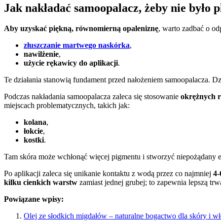
Jak nakładać samoopalacz, żeby nie było 
Aby uzyskać piękną, równomierną opaleniznę
, warto zadbać o o
złuszczanie martwego naskórka
,
nawilżenie
,
użycie rękawicy do aplikacji
.
Te działania stanowią fundament przed nałożeniem samoopalacza. Dzi
Podczas nakładania samoopalacza zaleca się stosowanie
okrężnych 
miejscach problematycznych, takich jak:
kolana
,
łokcie
,
kostki
.
Tam skóra może wchłonąć więcej pigmentu i stworzyć niepożądany e
Po aplikacji zaleca się unikanie kontaktu z wodą przez co najmniej
4-
kilku cienkich warstw
zamiast jednej grubej; to zapewnia lepszą trw
Powiązane wpisy:
Olej ze słodkich migdałów – naturalne bogactwo dla skóry i w