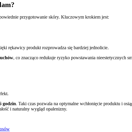
plam?
dpowiednie przygotowanie skóry. Kluczowym krokiem jest:
ęki rękawicy produkt rozprowadza się bardziej jednolicie.
ruchów
, co znacząco redukuje ryzyko powstawania nieestetycznych smu
fekt.
6 godzin
. Taki czas pozwala na optymalne wchłonięcie produktu i osią
ałość i naturalny wygląd opalenizny.
łosów