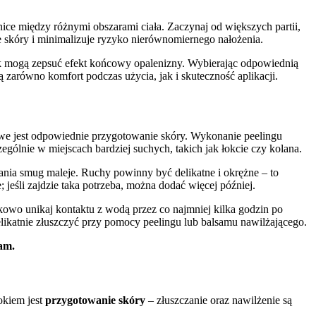
ice między różnymi obszarami ciała. Zaczynaj od większych partii,
ie skóry i minimalizuje ryzyko nierównomiernego nałożenia.
k mogą zepsuć efekt końcowy opalenizny. Wybierając odpowiednią
 zarówno komfort podczas użycia, jak i skuteczność aplikacji.
owe jest odpowiednie przygotowanie skóry. Wykonanie peelingu
ególnie w miejscach bardziej suchych, takich jak łokcie czy kolana.
wania smug maleje. Ruchy powinny być delikatne i okrężne – to
 jeśli zajdzie taka potrzeba, można dodać więcej później.
kowo unikaj kontaktu z wodą przez co najmniej kilka godzin po
elikatnie złuszczyć przy pomocy peelingu lub balsamu nawilżającego.
lam.
okiem jest
przygotowanie skóry
– złuszczanie oraz nawilżenie są