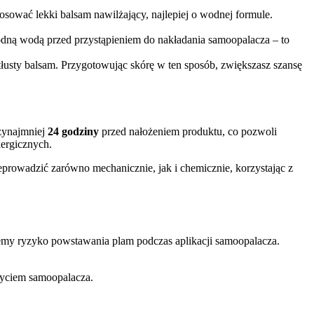
osować lekki balsam nawilżający, najlepiej o wodnej formule.
hłodną wodą przed przystąpieniem do nakładania samoopalacza – to
etłusty balsam. Przygotowując skórę w ten sposób, zwiększasz szansę
rzynajmniej
24 godziny
przed nałożeniem produktu, co pozwoli
lergicznych.
eprowadzić zarówno mechanicznie, jak i chemicznie, korzystając z
jemy ryzyko powstawania plam podczas aplikacji samoopalacza.
yciem samoopalacza.