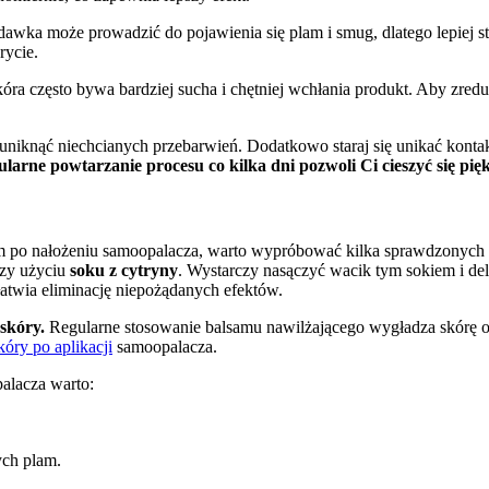
dawka może prowadzić do pojawienia się plam i smug, dlatego lepiej st
rycie.
 skóra często bywa bardziej sucha i chętniej wchłania produkt. Aby z
uniknąć niechcianych przebarwień. Dodatkowo staraj się unikać kontak
larne powtarzanie procesu co kilka dni pozwoli Ci cieszyć się p
am po nałożeniu samoopalacza, warto wypróbować kilka sprawdzonych 
rzy użyciu
soku z cytryny
. Wystarczy nasączyć wacik tym sokiem i deli
łatwia eliminację niepożądanych efektów.
skóry.
Regularne stosowanie balsamu nawilżającego wygładza skórę 
kóry po aplikacji
samoopalacza.
alacza warto:
ych plam.