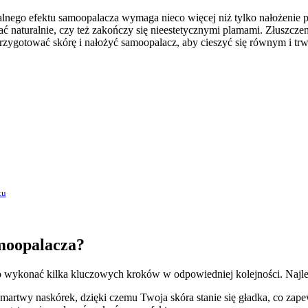
idealnego efektu samoopalacza wymaga nieco więcej niż tylko nałożenie
aturalnie, czy też zakończy się nieestetycznymi plamami. Złuszczenie,
zygotować skórę i nałożyć samoopalacz, aby cieszyć się równym i trw
tu
amoopalacza?
 wykonać kilka kluczowych kroków w odpowiedniej kolejności. Najlepi
martwy naskórek, dzięki czemu Twoja skóra stanie się gładka, co zap