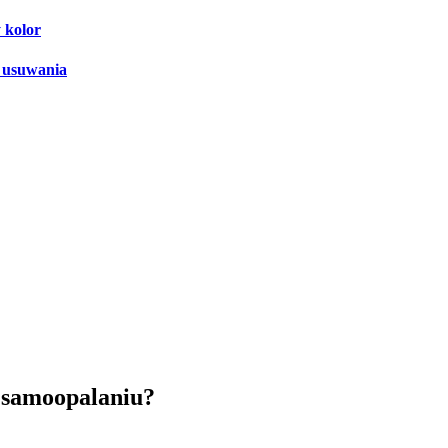
 kolor
y usuwania
y samoopalaniu?