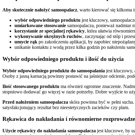
Aby skutecznie nałożyć samoopalacz
, warto kierować się kilkoma
wybór odpowiedniego produktu
jest kluczowy, samoopalacze
umiarkowane stosowanie
samoopalacza, ponieważ nadmiar mo
korzystanie ze specjalnej rękawicy
, która ułatwia równomier
wykonywanie okrężnych ruchów
, zaczynając od stóp i przes
umycie rąk
po zakończeniu aplikacji, by zapobiec niepożąda
unikanie kontaktu z wodą przez kilka godzin po nałożeniu sam
Wybór odpowiedniego produktu i ilość do użycia
Wybór odpowiedniego produktu do samoopalania
jest kluczowy, 
Osoby z jasną karnacją powinny postawić na jaśniejsze odcienie, pod
Ilość stosowanego produktu
ma również ogromne znaczenie. Nadmiar
stopniowo dodawać go więcej w razie potrzeby. Dobre wyjście to uż
Przed nałożeniem samoopalacza
skóra powinna być w pełni sucha.
satysfakcjonujący rezultat bez nieestetycznych zacieków czy plam.
Rękawica do nakładania i równomierne rozprowadze
Użycie rękawicy do nakładania samoopalacza
jest kluczowe, by u