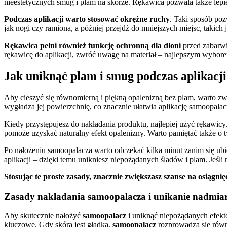
nieestetycznych smug i plam na skórze. Rękawica pozwala także lepi
Podczas aplikacji warto stosować okrężne ruchy
. Taki sposób poz
jak nogi czy ramiona, a później przejdź do mniejszych miejsc, takich
Rękawica pełni również funkcję ochronną dla dłoni
przed zabarwi
rękawicę do aplikacji, zwróć uwagę na materiał – najlepszym wyborem
Jak uniknąć plam i smug podczas aplikacj
Aby cieszyć się równomierną i piękną opalenizną bez plam, warto z
wygładza jej powierzchnię, co znacznie ułatwia aplikację samoopalacz
Kiedy przystępujesz do nakładania produktu, najlepiej użyć rękawicy
pomoże uzyskać naturalny efekt opalenizny. Warto pamiętać także o ty
Po nałożeniu samoopalacza warto odczekać kilka minut zanim się ubi
aplikacji – dzięki temu unikniesz niepożądanych śladów i plam. Jeśl
Stosując te proste zasady, znacznie zwiększasz szanse na osiągnię
Zasady nakładania samoopalacza i unikanie nadmia
Aby skutecznie nałożyć
samoopalacz
i uniknąć niepożądanych efekt
kluczowe. Gdy skóra jest gładka,
samoopalacz
rozprowadza się równ