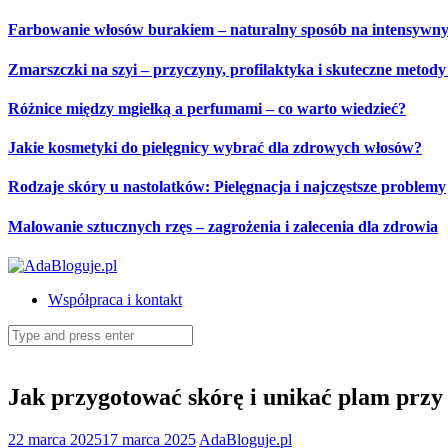
Skip
Farbowanie włosów burakiem – naturalny sposób na intensywny
to
content
Zmarszczki na szyi – przyczyny, profilaktyka i skuteczne metod
Różnice między mgiełką a perfumami – co warto wiedzieć?
Jakie kosmetyki do pielęgnicy wybrać dla zdrowych włosów?
Rodzaje skóry u nastolatków: Pielęgnacja i najczęstsze problemy
Malowanie sztucznych rzęs – zagrożenia i zalecenia dla zdrowia
Współpraca i kontakt
Search
for:
Jak przygotować skórę i unikać plam prz
22 marca 2025
17 marca 2025
AdaBloguje.pl