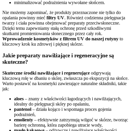
minimalizować podrażnienia wywołane słońcem.
Nie możemy zapominać, że produkty przeznaczone nie tylko do
opalania powinny mieć
filtry UV
. Również codzienna pielęgnacja
twarzy i ciała powinna obejmować preparaty przeciwsłoneczne.
Dzięki temu zapewniamy stałą ochronę przed szkodliwymi
skutkami promieniowania słonecznego przez cały rok.
Wprowadzenie kosmetyków z filtrem UV do naszej rutyny
to
kluczowy krok ku zdrowej i pięknej skórze.
Jakie preparaty nawilżające i regeneracyjne są
skuteczne?
Skuteczne środki nawilżające i regenerujące
odgrywają
kluczową rolę w dbaniu o skórę, zwłaszcza po ekspozycji na słońce.
Warto postawić na kosmetyki zawierające naturalne składniki, takie
jak:
aloes
– znany z właściwości łagodzących i nawilżających,
idealny do pielęgnacji skóry po opalaniu,
pantenol
– działa kojąco i wspomaga proces gojenia
podrażnień,
emolienty
– efektywnie zatrzymują wilgoć w skórze, tworząc
barierę ochronną, która zapobiega utracie wody,
masło kakaowe
– odżywcze i nawilżające właściwości,