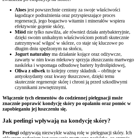
Aloes
jest powszechnie ceniony za swoje właściwości
łagodzące podrażnienia oraz przyspieszające proces
regeneracji, jego bogactwo witamin i minerałów wspiera
efektywnie gojenie skóry,
Miód
nie tylko nawilża, ale również działa antybakteryjnie,
dzięki swoim unikalnym właściwościom potrafi skutecznie
zatrzymywać wilgoć w skórze, co staje się kluczowe po
długim dniu spędzonym na słońcu,
Jogurt naturalny
ma działanie kojące oraz odżywcze,
zawarty w nim kwas mlekowy sprzyja złuszczaniu martwego
naskórka i wspomaga odbudowę bariery hydrolipidowej,
Oliwa z oliwek
to kolejny cenny składnik – obfituje w
antyoksydanty oraz kwasy tłuszczowe, dzięki temu
skutecznie regeneruje skórę i chroni ją przed szkodliwymi
czynnikami zewnętrznymi.
Włączenie tych elementów do codziennej pielęgnacji może
znacznie poprawić kondycję skóry po opalaniu oraz pomóc w
zapobieganiu jej łuszczeniu się.
Jak peelingi wpływają na kondycję skóry?
Peelingi
odgrywają niezwykle ważną rolę w pielęgnacji skóry. Ich