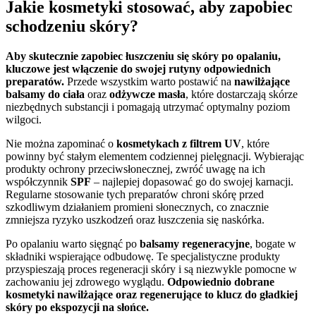
Jakie kosmetyki stosować, aby zapobiec
schodzeniu skóry?
Aby skutecznie zapobiec łuszczeniu się skóry po opalaniu,
kluczowe jest włączenie do swojej rutyny odpowiednich
preparatów.
Przede wszystkim warto postawić na
nawilżające
balsamy do ciała
oraz
odżywcze masła
, które dostarczają skórze
niezbędnych substancji i pomagają utrzymać optymalny poziom
wilgoci.
Nie można zapominać o
kosmetykach z filtrem UV
, które
powinny być stałym elementem codziennej pielęgnacji. Wybierając
produkty ochrony przeciwsłonecznej, zwróć uwagę na ich
współczynnik
SPF
– najlepiej dopasować go do swojej karnacji.
Regularne stosowanie tych preparatów chroni skórę przed
szkodliwym działaniem promieni słonecznych, co znacznie
zmniejsza ryzyko uszkodzeń oraz łuszczenia się naskórka.
Po opalaniu warto sięgnąć po
balsamy regeneracyjne
, bogate w
składniki wspierające odbudowę. Te specjalistyczne produkty
przyspieszają proces regeneracji skóry i są niezwykle pomocne w
zachowaniu jej zdrowego wyglądu.
Odpowiednio dobrane
kosmetyki nawilżające oraz regenerujące to klucz do gładkiej
skóry po ekspozycji na słońce.