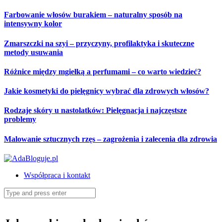
Skip
Farbowanie włosów burakiem – naturalny sposób na
to
intensywny kolor
content
Zmarszczki na szyi – przyczyny, profilaktyka i skuteczne
metody usuwania
Różnice między mgiełką a perfumami – co warto wiedzieć?
Jakie kosmetyki do pielęgnicy wybrać dla zdrowych włosów?
Rodzaje skóry u nastolatków: Pielęgnacja i najczęstsze
problemy
Malowanie sztucznych rzęs – zagrożenia i zalecenia dla zdrowia
Współpraca i kontakt
Search
for: