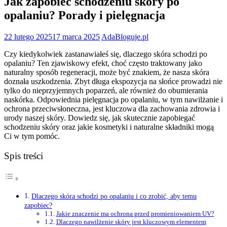
Jak zapobiec schodzeniu skóry po
opalaniu? Porady i pielęgnacja
22 lutego 2025
17 marca 2025
AdaBloguje.pl
Czy kiedykolwiek zastanawiałeś się, dlaczego skóra schodzi po
opalaniu? Ten zjawiskowy efekt, choć często traktowany jako
naturalny sposób regeneracji, może być znakiem, że nasza skóra
doznała uszkodzenia. Zbyt długa ekspozycja na słońce prowadzi nie
tylko do nieprzyjemnych poparzeń, ale również do obumierania
naskórka. Odpowiednia pielęgnacja po opalaniu, w tym nawilżanie i
ochrona przeciwsłoneczna, jest kluczowa dla zachowania zdrowia i
urody naszej skóry. Dowiedz się, jak skutecznie zapobiegać
schodzeniu skóry oraz jakie kosmetyki i naturalne składniki mogą
Ci w tym pomóc.
Spis treści
Dlaczego skóra schodzi po opalaniu i co zrobić, aby temu
zapobiec?
Jakie znaczenie ma ochrona przed promieniowaniem UV?
Dlaczego nawilżenie skóry jest kluczowym elementem