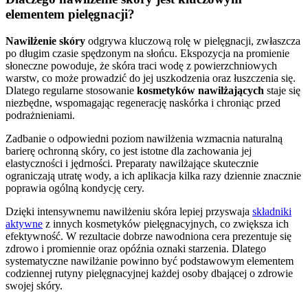
elementem pielęgnacji?
Nawilżenie skóry
odgrywa kluczową rolę w pielęgnacji, zwłaszcza
po długim czasie spędzonym na słońcu. Ekspozycja na promienie
słoneczne powoduje, że skóra traci wodę z powierzchniowych
warstw, co może prowadzić do jej uszkodzenia oraz łuszczenia się.
Dlatego regularne stosowanie
kosmetyków nawilżających
staje się
niezbędne, wspomagając regenerację naskórka i chroniąc przed
podrażnieniami.
Zadbanie o odpowiedni poziom nawilżenia wzmacnia naturalną
barierę ochronną skóry, co jest istotne dla zachowania jej
elastyczności i jędrności. Preparaty nawilżające skutecznie
ograniczają utratę wody, a ich aplikacja kilka razy dziennie znacznie
poprawia ogólną kondycję cery.
Dzięki intensywnemu nawilżeniu skóra lepiej przyswaja
składniki
aktywne
z innych kosmetyków pielęgnacyjnych, co zwiększa ich
efektywność. W rezultacie dobrze nawodniona cera prezentuje się
zdrowo i promiennie oraz opóźnia oznaki starzenia. Dlatego
systematyczne nawilżanie powinno być podstawowym elementem
codziennej rutyny pielęgnacyjnej każdej osoby dbającej o zdrowie
swojej skóry.