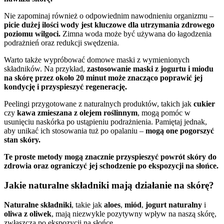
Nie zapominaj również o odpowiednim nawodnieniu organizmu –
picie dużej ilości wody jest kluczowe dla utrzymania zdrowego
poziomu wilgoci.
Zimna woda może być używana do łagodzenia
podrażnień oraz redukcji swędzenia.
Warto także wypróbować domowe maski z wymienionych
składników. Na przykład,
zastosowanie maski z jogurtu i miodu
na skórę przez około 20 minut może znacząco poprawić jej
kondycję i przyspieszyć regenerację.
Peelingi przygotowane z naturalnych produktów, takich jak
cukier
czy
kawa zmieszana z olejem roślinnym
, mogą pomóc w
usunięciu naskórka po ustąpieniu podrażnienia. Pamiętaj jednak,
aby unikać ich stosowania tuż po opalaniu –
mogą one pogorszyć
stan skóry.
Te proste metody mogą znacznie przyspieszyć powrót skóry do
zdrowia oraz ograniczyć jej schodzenie po ekspozycji na słońce.
Jakie naturalne składniki mają działanie na skórę?
Naturalne składniki
, takie jak
aloes
,
miód
,
jogurt naturalny
i
oliwa z oliwek
, mają niezwykle pozytywny wpływ na naszą skórę,
zwłaszcza po ekspozycji na słońce.