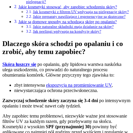
pielęgnacji?
Jakie kosmetyki stosować, aby zapobiec schodzeniu skóry?
Jak kosmetyki z filtrem UV wpływają na pielęgnację skóry?
Jakie preparaty nawilżające i regeneracyjne są skuteczne?
Jakie są domowe sposoby na schodzącą skórę po opalaniu?
Jakie naturalne składniki mają działanie na skórę?
Jak peelingi wpływają na kondycję skóry?
Dlaczego skóra schodzi po opalaniu i co
zrobić, aby temu zapobiec?
Skóra łuszczy się
po opalaniu, gdy lipidowa warstwa naskórka
ulega uszkodzeniu, co prowadzi do naturalnego procesu
obumierania komórek. Główne przyczyny tego zjawiska to:
zbyt intensywna
ekspozycja na promieniowanie UV
,
niewystarczająca ochrona przeciwsłoneczna.
Zazwyczaj schodzenie skóry zaczyna się 3-4 dni
po intensywnym
opalaniu i może trwać nawet cały tydzień.
Aby zapobiec temu problemowi, niezwykle ważne jest stosowanie
filtrów UV za każdym razem, gdy przebywamy na słońcu.
Kosmetyki z wysokim
SPF (przynajmniej 30)
powinny być
aplikowane co najmniej pół godziny przed wyjściem i regularnie w