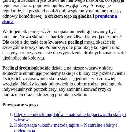
głównym zadaniem jest usuwanie martwego naskórka, co sprzyja
regeneracji oraz poprawia ogólny wygląd cery. Stosując je
regularnie, na przykład co 4-5 dni, wspieramy naturalne procesy
odnowy komórkowej, a efektem tego są
gładka i
promienna
skóra
.
Warto jednak pamiętać, że po opalaniu peelingi powinny być
omijane. Nowa skóra jest bardziej wrażliwa i łatwo ją uszkodzić.
Dla osób z dojrzałą cerą
kwasowe peelingi
mogą okazać się
szczególnie korzystne. Pobudzają one produkcję kolagenu oraz
elastyny, co przyczynia się do wygładzenia drobnych zmarszczek i
ujednolicenia kolorytu.
Peelingi średniogłębokie
działają na niższe warstwy skóry,
skutecznie eliminując problemy takie jak blizny czy przebarwienia.
Dzięki ich zastosowaniu skóra staje się jędrniejsza i zdrowiej
wygląda. Należy jednak odpowiednio dobrać rodzaj peelingu do
indywidualnych potrzeb cery, aby zminimalizować ryzyko
podrażnień oraz nadmiernej produkcji sebum.
Powiązane wpisy:
Olej ze słodkich migdałów – naturalne bogactwo dla skóry i
włosów
Koloryzacja włosów metodą tapiru – Naturalne efekty i
pielęgnacja