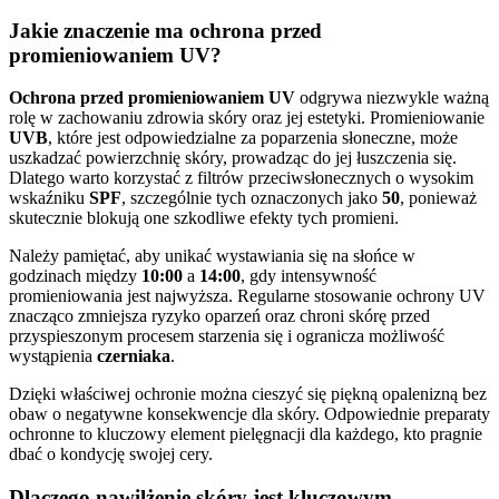
Jakie znaczenie ma ochrona przed
promieniowaniem UV?
Ochrona przed promieniowaniem UV
odgrywa niezwykle ważną
rolę w zachowaniu zdrowia skóry oraz jej estetyki. Promieniowanie
UVB
, które jest odpowiedzialne za poparzenia słoneczne, może
uszkadzać powierzchnię skóry, prowadząc do jej łuszczenia się.
Dlatego warto korzystać z filtrów przeciwsłonecznych o wysokim
wskaźniku
SPF
, szczególnie tych oznaczonych jako
50
, ponieważ
skutecznie blokują one szkodliwe efekty tych promieni.
Należy pamiętać, aby unikać wystawiania się na słońce w
godzinach między
10:00
a
14:00
, gdy intensywność
promieniowania jest najwyższa. Regularne stosowanie ochrony UV
znacząco zmniejsza ryzyko oparzeń oraz chroni skórę przed
przyspieszonym procesem starzenia się i ogranicza możliwość
wystąpienia
czerniaka
.
Dzięki właściwej ochronie można cieszyć się piękną opalenizną bez
obaw o negatywne konsekwencje dla skóry. Odpowiednie preparaty
ochronne to kluczowy element pielęgnacji dla każdego, kto pragnie
dbać o kondycję swojej cery.
Dlaczego nawilżenie skóry jest kluczowym