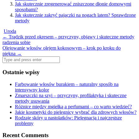
Jak skutecznie zregenerować zniszczone dłonie domowymi
sposobami?
Jak skutecznie zakryć pajączki na nogach latem? Sprawdzone
metody
Uroda
Post
←
Trądzik przed okresem – przyczyny, objawy i skuteczne metody
radzenia sobie
navigation
Olejowanie włosów olejem kokosowym – krok po kroku do
piękna
→
Search
for:
Ostatnie wpisy
Farbowanie włosów burakiem – naturalny sposób na
intensywny kolor
Zmarszczki na szyi – przyczyny, profilaktyka i skuteczne
metody usuwania
Różnice między mgiełką a perfumami – co warto wiedzieć?
Jakie kosmetyki do pielęgnicy wybrać dla zdrowych włosów?
Rodzaje skóry u nastolatków: Pielęgnacja i najczęstsze
problemy
Recent Comments