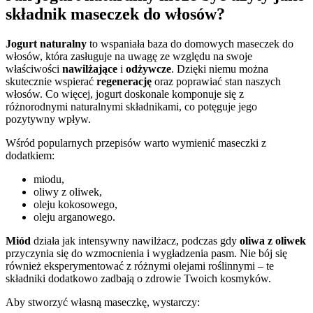
składnik maseczek do włosów?
Jogurt naturalny
to wspaniała baza do domowych maseczek do
włosów, która zasługuje na uwagę ze względu na swoje
właściwości
nawilżające
i
odżywcze
. Dzięki niemu można
skutecznie wspierać
regenerację
oraz poprawiać stan naszych
włosów. Co więcej, jogurt doskonale komponuje się z
różnorodnymi naturalnymi składnikami, co potęguje jego
pozytywny wpływ.
Wśród popularnych przepisów warto wymienić maseczki z
dodatkiem:
miodu,
oliwy z oliwek,
oleju kokosowego,
oleju arganowego.
Miód
działa jak intensywny nawilżacz, podczas gdy
oliwa z oliwek
przyczynia się do wzmocnienia i wygładzenia pasm. Nie bój się
również eksperymentować z różnymi olejami roślinnymi – te
składniki dodatkowo zadbają o zdrowie Twoich kosmyków.
Aby stworzyć własną maseczkę, wystarczy: