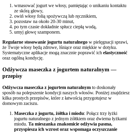
wmasować jogurt we włosy, pamiętając o unikaniu kontaktu
ze skórą głowy,
owiń włosy folią spożywczą lub ręcznikiem,
pozostaw na około 20-30 minut,
po tym czasie dokładnie spłucz ciepłą wodą,
umyj głowę szamponem.
Regularne stosowanie jogurtu naturalnego
w pielęgnacji sprawi,
że Twoje włosy będą zdrowe, lśniące oraz miękkie w dotyku.
Systematyczne aplikacje mogą znacznie poprawić ich
elastyczność
oraz ogólną kondycję.
Odżywcza maseczka z jogurtem naturalnym —
przepisy
Odżywcza maseczka z jogurtem naturalnym
to doskonały
sposób na polepszenie kondycji naszych włosów. Poniżej znajdziesz
kilka prostych przepisów, które z łatwością przygotujesz w
domowym zaciszu.
Maseczka z jogurtu, żółtka i miodu
: Połącz trzy łyżki
jogurtu naturalnego z jednym żółtkiem oraz dwiema łyżkami
miodu.
Ta mieszanka znakomicie odżywia pasma,
przyspiesza ich wzrost oraz wspomaga oczyszczanie