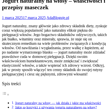
Jogurt naturalny na włosy – właściwości i
przepisy maseczek
1 marca 2025
17 marca 2025
AdaBloguje.pl
Jogurt naturalny, znany głównie jako zdrowy składnik diety, zyskuje
coraz większą popularność jako naturalny eliksir piękna do
pielęgnacji włosów. Jego bogactwo składników odżywczych, takich
jak białko, witaminy oraz minerały, sprawia, że staje się on
skutecznym remedium na wiele problemów związanych z kondycją
włosów. Od nawilżania i wygładzania, przez walkę z łupieżem, aż
po nadanie wymarzonego blasku — jogurt naturalny może zdziałać
prawdziwe cuda w domowej pielęgnacji. Dzięki swoim
właściwościom humektantowym, może zmiękczać i zwiększać
elastyczność włosów, a także wspierać ich zdrowy wzrost. Odkryj,
jak w prosty sposób włączyć ten cenny składnik do swojej rutyny
pielęgnacyjnej i ciesz się pięknymi, zdrowymi włosami!
Spis treści
Jogurt naturalny na włosy — jak działa i jakie ma właściwości
Jakie są korzyści z używania jogurtu naturalnego na włosy?