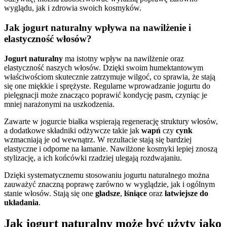
wyglądu, jak i zdrowia swoich kosmyków.
Jak jogurt naturalny wpływa na nawilżenie i
elastyczność włosów?
Jogurt naturalny
ma istotny wpływ na nawilżenie oraz
elastyczność naszych włosów. Dzięki swoim humektantowym
właściwościom skutecznie zatrzymuje wilgoć, co sprawia, że stają
się one miękkie i sprężyste. Regularne wprowadzanie jogurtu do
pielęgnacji może znacząco poprawić kondycję pasm, czyniąc je
mniej narażonymi na uszkodzenia.
Zawarte w jogurcie białka wspierają regenerację struktury włosów,
a dodatkowe składniki odżywcze takie jak
wapń
czy
cynk
wzmacniają je od wewnątrz. W rezultacie stają się bardziej
elastyczne i odporne na łamanie. Nawilżone kosmyki lepiej znoszą
stylizację, a ich końcówki rzadziej ulegają rozdwajaniu.
Dzięki systematycznemu stosowaniu jogurtu naturalnego można
zauważyć znaczną poprawę zarówno w wyglądzie, jak i ogólnym
stanie włosów. Stają się one
gładsze
,
lśniące
oraz
łatwiejsze do
układania
.
Jak jogurt naturalny może być użyty jako