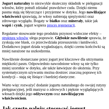
Jogurt naturalny
to niezwykle skuteczny składnik w pielęgnacji
włosów, który potrafi zdziałać prawdziwe cuda. Dzięki niemu
pasma stają się błyszczące i przyjemne w dotyku. Jego
nawilżające
właściwości
sprawiają, że włosy nabierają sprężystości oraz
zdrowego wyglądu. Bogaty w
białko
oraz
minerały
, takie jak
wapń
i
cynk
, jogurt wspiera
proces regeneracji
.
Regularne stosowanie tego produktu przynosi widoczne efekty –
struktura włosów
ulega poprawie.
Głębokie nawilżenie
sprawia, że
zyskują one blask, co przeciwdziała przesuszeniu i łamliwości.
Dodatkowo jogurt działa wygładzająco, dzięki czemu końcówki są
mniej narażone na uszkodzenia.
Nawilżenie dostarczane przez jogurt jest kluczowe dla utrzymania
miękkości pasm. Odpowiednio nawodnione włosy są nie tylko
mniej szorstkie w dotyku, ale także łatwiejsze do ułożenia. Przy
systematycznym używaniu można dostrzec znaczną poprawę ich
kondycji – stają się lśniące i bardziej elastyczne.
Warto więc rozważyć dodanie jogurtu naturalnego do swojej rutyny
pielęgnacyjnej, jeśli marzysz o zdrowych i pięknie wyglądających
włosach dzięki jego
odżywczym
oraz
nawilżającym
właściwościom
.
Jak często należy stosować jogurt