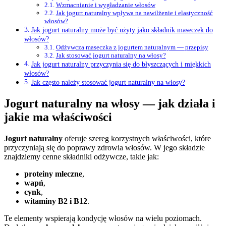
Wzmacnianie i wygładzanie włosów
Jak jogurt naturalny wpływa na nawilżenie i elastyczność
włosów?
Jak jogurt naturalny może być użyty jako składnik maseczek do
włosów?
Odżywcza maseczka z jogurtem naturalnym — przepisy
Jak stosować jogurt naturalny na włosy?
Jak jogurt naturalny przyczynia się do błyszczących i miękkich
włosów?
Jak często należy stosować jogurt naturalny na włosy?
Jogurt naturalny na włosy — jak działa i
jakie ma właściwości
Jogurt naturalny
oferuje szereg korzystnych właściwości, które
przyczyniają się do poprawy zdrowia włosów. W jego składzie
znajdziemy cenne składniki odżywcze, takie jak:
proteiny mleczne
,
wapń
,
cynk
,
witaminy B2 i B12
.
Te elementy wspierają kondycję włosów na wielu poziomach.