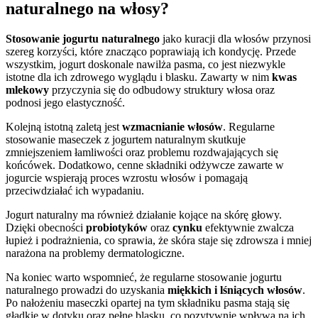
naturalnego na włosy?
Stosowanie jogurtu naturalnego
jako kuracji dla włosów przynosi
szereg korzyści, które znacząco poprawiają ich kondycję. Przede
wszystkim, jogurt doskonale nawilża pasma, co jest niezwykle
istotne dla ich zdrowego wyglądu i blasku. Zawarty w nim
kwas
mlekowy
przyczynia się do odbudowy struktury włosa oraz
podnosi jego elastyczność.
Kolejną istotną zaletą jest
wzmacnianie włosów
. Regularne
stosowanie maseczek z jogurtem naturalnym skutkuje
zmniejszeniem łamliwości oraz problemu rozdwajających się
końcówek. Dodatkowo, cenne składniki odżywcze zawarte w
jogurcie wspierają proces wzrostu włosów i pomagają
przeciwdziałać ich wypadaniu.
Jogurt naturalny ma również działanie kojące na skórę głowy.
Dzięki obecności
probiotyków
oraz
cynku
efektywnie zwalcza
łupież i podrażnienia, co sprawia, że skóra staje się zdrowsza i mniej
narażona na problemy dermatologiczne.
Na koniec warto wspomnieć, że regularne stosowanie jogurtu
naturalnego prowadzi do uzyskania
miękkich i lśniących włosów
.
Po nałożeniu maseczki opartej na tym składniku pasma stają się
gładkie w dotyku oraz pełne blasku, co pozytywnie wpływa na ich