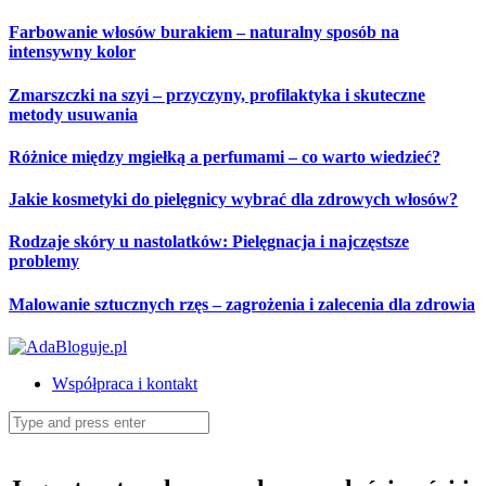
Skip
Farbowanie włosów burakiem – naturalny sposób na
to
intensywny kolor
content
Zmarszczki na szyi – przyczyny, profilaktyka i skuteczne
metody usuwania
Różnice między mgiełką a perfumami – co warto wiedzieć?
Jakie kosmetyki do pielęgnicy wybrać dla zdrowych włosów?
Rodzaje skóry u nastolatków: Pielęgnacja i najczęstsze
problemy
Malowanie sztucznych rzęs – zagrożenia i zalecenia dla zdrowia
Współpraca i kontakt
Search
for: