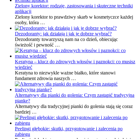
Zielony korektor: rodzaje, zastosowania i skuteczne techniki
aplikacji
Zielony korektor to prawdziwy skarb w kosmetyczce każdej
osoby, która …
Dezodoranty: jak działają i jak je dobrze wybrać?
Dezodoranty towarzyszą nam na co dzień, obiecując
świeżość i pewność …
Keratyna – klucz do zdrowych włosów i paznokci: co musisz
wiedzieć
Keratyna to niezwykle ważne białko, które stanowi
fundament zdrowia naszych …
Alternatywy dla pianki do golenia: Czym zastąpić tradycyjną
piankę?
Alternatywy dla tradycyjnej pianki do golenia stają się coraz
bardziej …
Peelingi głębokie: skutki, przygotowanie i zalecenia po
zabiegu