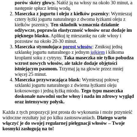
porów skóry głowy.
Nałóż ją na włosy na około 30 minut, a
następnie spłucz letnią wodą.
Maseczka z jogurtu i oleju z kiełków pszenicy
: Wymieszaj
cztery łyżki jogurtu naturalnego z dwoma łyżkami oleju z
kiełków pszenicy.
Ten składnik wzmacnia działanie
odżywcze, poprawia elastyczność włosów oraz dodaje im
pięknego blasku.
Aplikuj tę mieszankę na całe włosy i
pozostaw na około 20-30 minut.
Maseczka stymulująca
porost włosów
: Zmiksuj jedną
szklankę jogurtu naturalnego z jednym
jajkiem
i kilkoma
kroplami soku z cytryny.
Taka maseczka nie tylko pobudza
wzrost nowych włosów, ale także dodaje objętości
istniejącym pasmom.
Trzymaj ją na głowie przez mniej
więcej 25 minut.
Maseczka przywracająca blask
: Wymieszaj połowę
szklanki jogurtu naturalnego z dwiema łyżkami oleju
kokosowego i jedną łyżką miodu.
Tego typu maseczka
doskonale nawodni suche włosy i nada im zdrowy wygląd
oraz intensywny połysk.
Każda z tych propozycji jest prosta do wykonania i może przynieść
widoczne rezultaty już po kilku zastosowaniach.
Dlatego warto
włączyć je do swojej regularnej pielęgnacji włosów – Twoje
kosmyki zasługują na to!