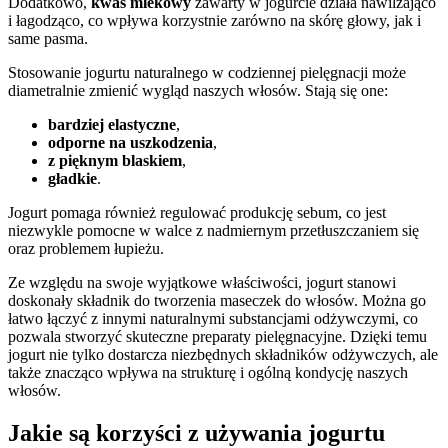
Dodatkowo,
kwas mlekowy
zawarty w jogurcie działa nawilżająco
i łagodząco, co wpływa korzystnie zarówno na skórę głowy, jak i
same pasma.
Stosowanie jogurtu naturalnego w codziennej pielęgnacji może
diametralnie zmienić wygląd naszych włosów. Stają się one:
bardziej elastyczne
,
odporne na uszkodzenia
,
z pięknym blaskiem
,
gładkie
.
Jogurt pomaga również regulować produkcję sebum, co jest
niezwykle pomocne w walce z nadmiernym przetłuszczaniem się
oraz problemem łupieżu.
Ze względu na swoje wyjątkowe właściwości, jogurt stanowi
doskonały składnik do tworzenia maseczek do włosów. Można go
łatwo łączyć z innymi naturalnymi substancjami odżywczymi, co
pozwala stworzyć skuteczne preparaty pielęgnacyjne. Dzięki temu
jogurt nie tylko dostarcza niezbędnych składników odżywczych, ale
także znacząco wpływa na strukturę i ogólną kondycję naszych
włosów.
Jakie są korzyści z używania jogurtu