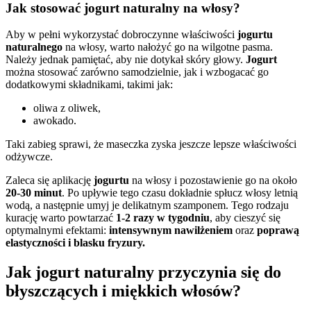
Jak stosować jogurt naturalny na włosy?
Aby w pełni wykorzystać dobroczynne właściwości
jogurtu
naturalnego
na włosy, warto nałożyć go na wilgotne pasma.
Należy jednak pamiętać, aby nie dotykał skóry głowy.
Jogurt
można stosować zarówno samodzielnie, jak i wzbogacać go
dodatkowymi składnikami, takimi jak:
oliwa z oliwek,
awokado.
Taki zabieg sprawi, że maseczka zyska jeszcze lepsze właściwości
odżywcze.
Zaleca się aplikację
jogurtu
na włosy i pozostawienie go na około
20-30 minut
. Po upływie tego czasu dokładnie spłucz włosy letnią
wodą, a następnie umyj je delikatnym szamponem. Tego rodzaju
kurację warto powtarzać
1-2 razy w tygodniu
, aby cieszyć się
optymalnymi efektami:
intensywnym nawilżeniem
oraz
poprawą
elastyczności i blasku fryzury.
Jak jogurt naturalny przyczynia się do
błyszczących i miękkich włosów?