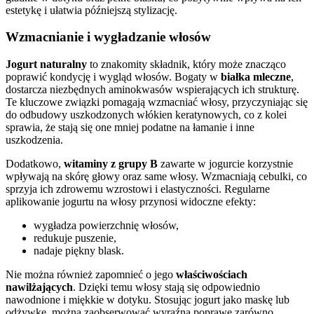
estetykę i ułatwia późniejszą stylizację.
Wzmacnianie i wygładzanie włosów
Jogurt naturalny
to znakomity składnik, który może znacząco
poprawić kondycję i wygląd włosów. Bogaty w
białka mleczne
,
dostarcza niezbędnych aminokwasów wspierających ich strukturę.
Te kluczowe związki pomagają wzmacniać włosy, przyczyniając się
do odbudowy uszkodzonych włókien keratynowych, co z kolei
sprawia, że stają się one mniej podatne na łamanie i inne
uszkodzenia.
Dodatkowo,
witaminy z grupy B
zawarte w jogurcie korzystnie
wpływają na skórę głowy oraz same włosy. Wzmacniają cebulki, co
sprzyja ich zdrowemu wzrostowi i elastyczności. Regularne
aplikowanie jogurtu na włosy przynosi widoczne efekty:
wygładza powierzchnię włosów,
redukuje puszenie,
nadaje piękny blask.
Nie można również zapomnieć o jego
właściwościach
nawilżających
. Dzięki temu włosy stają się odpowiednio
nawodnione i miękkie w dotyku. Stosując jogurt jako maskę lub
odżywkę, można zaobserwować wyraźną poprawę zarówno