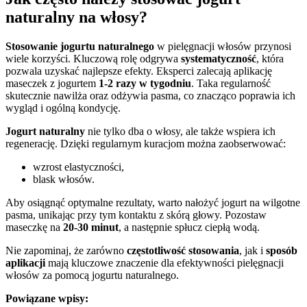
naturalny na włosy?
Stosowanie jogurtu naturalnego
w pielęgnacji włosów przynosi
wiele korzyści. Kluczową rolę odgrywa
systematyczność
, która
pozwala uzyskać najlepsze efekty. Eksperci zalecają aplikację
maseczek z jogurtem
1-2 razy w tygodniu
. Taka regularność
skutecznie nawilża oraz odżywia pasma, co znacząco poprawia ich
wygląd i ogólną kondycję.
Jogurt naturalny
nie tylko dba o włosy, ale także wspiera ich
regenerację. Dzięki regularnym kuracjom można zaobserwować:
wzrost elastyczności,
blask włosów.
Aby osiągnąć optymalne rezultaty, warto nałożyć jogurt na wilgotne
pasma, unikając przy tym kontaktu z skórą głowy. Pozostaw
maseczkę na
20-30 minut
, a następnie spłucz ciepłą wodą.
Nie zapominaj, że zarówno
częstotliwość stosowania
, jak i
sposób
aplikacji
mają kluczowe znaczenie dla efektywności pielęgnacji
włosów za pomocą jogurtu naturalnego.
Powiązane wpisy: