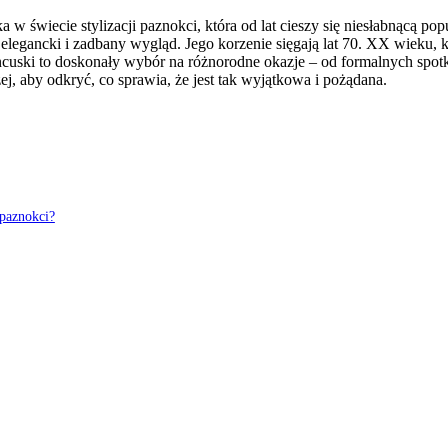
yka w świecie stylizacji paznokci, która od lat cieszy się niesłabnącą 
gancki i zadbany wygląd. Jego korzenie sięgają lat 70. XX wieku, kie
cuski to doskonały wybór na różnorodne okazje – od formalnych spo
żej, aby odkryć, co sprawia, że jest tak wyjątkowa i pożądana.
 paznokci?