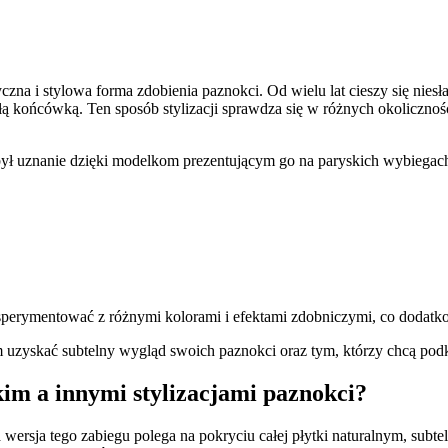
syczna i stylowa forma zdobienia paznokci. Od wielu lat cieszy się nie
ałą końcówką. Ten sposób stylizacji sprawdza się w różnych okoliczno
obył uznanie dzięki modelkom prezentującym go na paryskich wybiegach.
ksperymentować z różnymi kolorami i efektami zdobniczymi, co dodatk
zyskać subtelny wygląd swoich paznokci oraz tym, którzy chcą podk
kim a innymi stylizacjami paznokci?
 wersja tego zabiegu polega na pokryciu całej płytki naturalnym, su