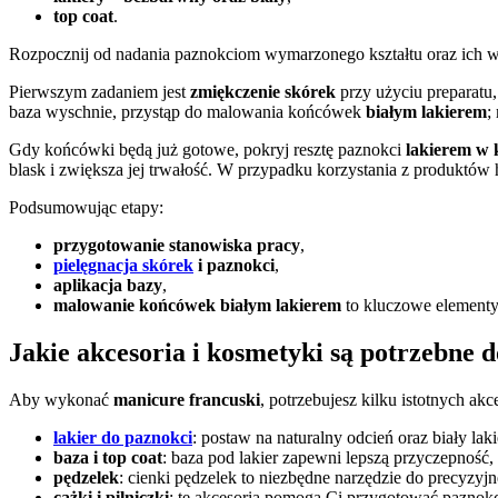
top coat
.
Rozpocznij od nadania paznokciom wymarzonego kształtu oraz ich w
Pierwszym zadaniem jest
zmiękczenie skórek
przy użyciu preparatu,
baza wyschnie, przystąp do malowania końcówek
białym lakierem
;
Gdy końcówki będą już gotowe, pokryj resztę paznokci
lakierem w 
blask i zwiększa jej trwałość. W przypadku korzystania z produktó
Podsumowując etapy:
przygotowanie stanowiska pracy
,
pielęgnacja skórek
i paznokci
,
aplikacja bazy
,
malowanie końcówek białym lakierem
to kluczowe element
Jakie akcesoria i kosmetyki są potrzebne 
Aby wykonać
manicure francuski
, potrzebujesz kilku istotnych ak
lakier do paznokci
: postaw na naturalny odcień oraz biały lak
baza i top coat
: baza pod lakier zapewni lepszą przyczepność,
pędzelek
: cienki pędzelek to niezbędne narzędzie do precyzy
cążki i pilniczki
: te akcesoria pomogą Ci przygotować paznokci