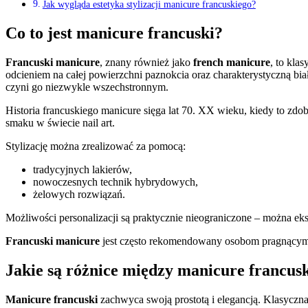
Jak wygląda estetyka stylizacji manicure francuskiego?
Co to jest manicure francuski?
Francuski manicure
, znany również jako
french manicure
, to kla
odcieniem na całej powierzchni paznokcia oraz charakterystyczną bi
czyni go niezwykle wszechstronnym.
Historia francuskiego manicure sięga lat 70. XX wieku, kiedy to zd
smaku w świecie nail art.
Stylizację można zrealizować za pomocą:
tradycyjnych lakierów,
nowoczesnych technik hybrydowych,
żelowych rozwiązań.
Możliwości personalizacji są praktycznie nieograniczone – można e
Francuski manicure
jest często rekomendowany osobom pragnącym u
Jakie są różnice między manicure francus
Manicure francuski
zachwyca swoją prostotą i elegancją. Klasyczna