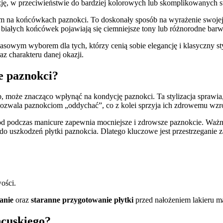
zję, w przeciwieństwie do bardziej kolorowych lub skomplikowanych sty
m na końcówkach paznokci. To doskonały sposób na wyrażenie swojej
 białych końcówek pojawiają się ciemniejsze tony lub różnorodne bar
asowym wyborem dla tych, którzy cenią sobie elegancję i klasyczny st
z charakteru danej okazji.
e paznokci?
 może znacząco wpłynąć na kondycję paznokci. Ta stylizacja sprawia, 
e pozwala paznokciom „oddychać”, co z kolei sprzyja ich zdrowemu wzr
 podczas manicure zapewnia mocniejsze i zdrowsze paznokcie. Ważne 
 uszkodzeń płytki paznokcia. Dlatego kluczowe jest przestrzeganie za
ości.
anie
oraz
staranne przygotowanie płytki
przed nałożeniem lakieru m
ncuskiego?