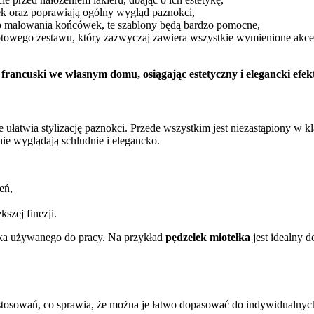
rek oraz poprawiają ogólny wygląd paznokci,
osób malowania końcówek, te szablony będą bardzo pomocne,
towego zestawu, który zazwyczaj zawiera wszystkie wymienione akcesor
ancuski we własnym domu, osiągając estetyczny i elegancki efekt
ie ułatwia stylizację paznokci. Przede wszystkim jest niezastąpiony 
ie wyglądają schludnie i elegancko.
eń,
szej finezji.
lka używanego do pracy. Na przykład
pędzelek miotełka
jest idealny d
tosowań, co sprawia, że można je łatwo dopasować do indywidualnych 