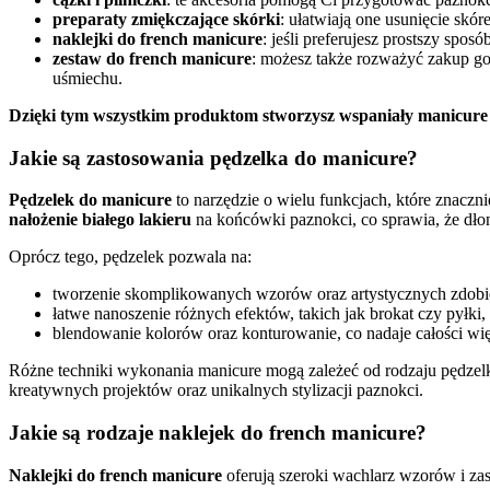
preparaty zmiękczające skórki
: ułatwiają one usunięcie skó
naklejki do french manicure
: jeśli preferujesz prostszy sp
zestaw do french manicure
: możesz także rozważyć zakup go
uśmiechu.
Dzięki tym wszystkim produktom stworzysz wspaniały manicure fr
Jakie są zastosowania pędzelka do manicure?
Pędzelek do manicure
to narzędzie o wielu funkcjach, które znaczn
nałożenie białego lakieru
na końcówki paznokci, co sprawia, że dłon
Oprócz tego, pędzelek pozwala na:
tworzenie skomplikowanych wzorów oraz artystycznych zdobi
łatwe nanoszenie różnych efektów, takich jak brokat czy pyłki,
blendowanie kolorów oraz konturowanie, co nadaje całości więk
Różne techniki wykonania manicure mogą zależeć od rodzaju pędze
kreatywnych projektów oraz unikalnych stylizacji paznokci.
Jakie są rodzaje naklejek do french manicure?
Naklejki do french manicure
oferują szeroki wachlarz wzorów i zas