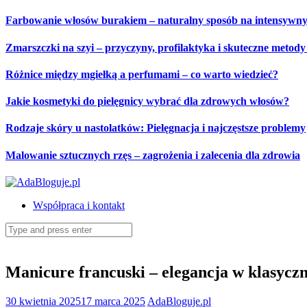
Skip
Farbowanie włosów burakiem – naturalny sposób na intensywny
to
content
Zmarszczki na szyi – przyczyny, profilaktyka i skuteczne metod
Różnice między mgiełką a perfumami – co warto wiedzieć?
Jakie kosmetyki do pielęgnicy wybrać dla zdrowych włosów?
Rodzaje skóry u nastolatków: Pielęgnacja i najczęstsze problemy
Malowanie sztucznych rzęs – zagrożenia i zalecenia dla zdrowia
Współpraca i kontakt
Search
for:
Manicure francuski – elegancja w klasycz
30 kwietnia 2025
17 marca 2025
AdaBloguje.pl