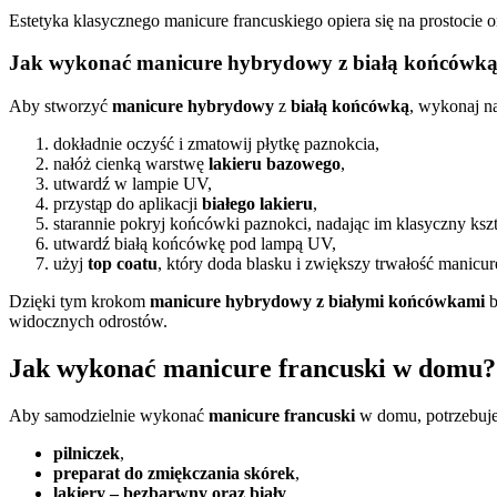
Estetyka klasycznego manicure francuskiego opiera się na prostocie
Jak wykonać manicure hybrydowy z białą końcówk
Aby stworzyć
manicure hybrydowy
z
białą końcówką
, wykonaj na
dokładnie oczyść i zmatowij płytkę paznokcia,
nałóż cienką warstwę
lakieru bazowego
,
utwardź w lampie UV,
przystąp do aplikacji
białego lakieru
,
starannie pokryj końcówki paznokci, nadając im klasyczny kszt
utwardź białą końcówkę pod lampą UV,
użyj
top coatu
, który doda blasku i zwiększy trwałość manicur
Dzięki tym krokom
manicure hybrydowy z białymi końcówkami
b
widocznych odrostów.
Jak wykonać manicure francuski w domu?
Aby samodzielnie wykonać
manicure francuski
w domu, potrzebuje
pilniczek
,
preparat do zmiękczania skórek
,
lakiery – bezbarwny oraz biały
,