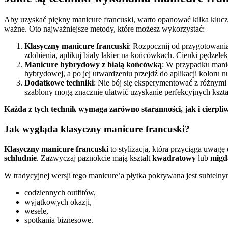
Aby uzyskać piękny manicure francuski, warto opanować kilka kluczo
ważne. Oto najważniejsze metody, które możesz wykorzystać:
Klasyczny manicure francuski
: Rozpocznij od przygotowania
zdobienia, aplikuj biały lakier na końcówkach. Cienki pędzelek 
Manicure hybrydowy z białą końcówką
: W przypadku mani
hybrydowej, a po jej utwardzeniu przejdź do aplikacji koloru
Dodatkowe techniki
: Nie bój się eksperymentować z różnymi
szablony mogą znacznie ułatwić uzyskanie perfekcyjnych kszta
Każda z tych technik wymaga zarówno staranności, jak i cierpliw
Jak wygląda klasyczny manicure francuski?
Klasyczny manicure francuski
to stylizacja, która przyciąga uwagę
schludnie
. Zazwyczaj paznokcie mają kształt
kwadratowy
lub
migd
W tradycyjnej wersji tego manicure’a płytka pokrywana jest subteln
codziennych outfitów,
wyjątkowych okazji,
wesele,
spotkania biznesowe.