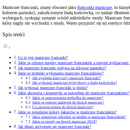
Manicure francuski, znany również jako
francuski manicure
, to klas
kolorem paznokci, zakończonym białą końcówką, co nadaje dłoniom ele
wybiegach, zyskując uznanie wśród miłośników mody. Manicure fran
który nigdy nie wychodzi z mody. Warto przyjrzeć się tej estetyce bli
Spis treści
Co to jest manicure francuski?
Jakie są różnice między manicure francuskim a innymi stylizacjami
Jak manicure francuski wpływa na zdrowie paznokci?
Jakie są techniki wykonania manicure francuskiego?
Jak wygląda klasyczny manicure francuski?
Jak wykonać manicure hybrydowy z białą końcówką?
Jak wykonać manicure francuski w domu?
Jakie akcesoria i kosmetyki są potrzebne do manicure francuskiego?
Jakie są zastosowania pędzelka do manicure?
Jakie są rodzaje naklejek do french manicure?
Co zawiera zestaw do french manicure?
Jakie są popularne kolory lakierów w manicure francuskim?
Jakie pastelowe odcienie są modne w manicure francuskim?
Jakie są trendy na french manicure 2024?
Jak długo utrzymuje się manicure francuski?