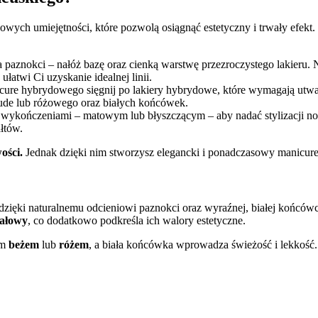
wych umiejętności, które pozwolą osiągnąć estetyczny i trwały efekt
 paznokci – nałóż bazę oraz cienką warstwę przezroczystego lakieru. N
ułatwi Ci uzyskanie idealnej linii.
cure hybrydowego sięgnij po lakiery hybrydowe, które wymagają utwa
 nude lub różowego oraz białych końcówek.
 wykończeniami – matowym lub błyszczącym – aby nadać stylizacji now
łtów.
ości.
Jednak dzięki nim stworzysz elegancki i ponadczasowy manicure f
 dzięki naturalnemu odcieniowi paznokci oraz wyraźnej, białej końcówc
ałowy
, co dodatkowo podkreśla ich walory estetyczne.
ym
beżem
lub
różem
, a biała końcówka wprowadza świeżość i lekkość. 