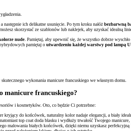
ygładzenia.
 a następnie ich delikatne usunięcie. Po tym kroku nałóż
bezbarwną b
 możesz skorzystać ze szablonów lub naklejek, aby uzyskać idealną lini
kolorze nude
. Pamiętaj, aby upewnić się, że wszystko dobrze wyschł
w hybrydowych pamiętaj o
utwardzeniu każdej warstwy pod lampą 
y skutecznego wykonania manicure francuskiego we własnym domu.
do manicure francuskiego?
cesoriów i kosmetyków. Oto, co będzie Ci potrzebne:
ier kryjący do końcówek, naturalny kolor nadaje elegancji, a biały ideal
 natomiast top coat doda blasku i wydłuży trwałość Twojego manicure,
jnego malowania białych końcówek, dzięki niemu uzyskasz perfekcyjną 
e przed nałożeniem lakieru, dbając o ich estetykę,