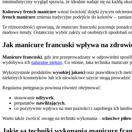
minimalistyczny wygląd sprawia, że idealnie nadaje się na każdą oka
Kolorowy french manicure
wnosi świeżość dzięki żywym odcienio
french manicure
zmienia tradycyjne podejście do kolorów – zamiast
Te różnorodności sprawiają, że manicure francuski pozostaje ponadcz
modowe trendy. Ostateczny wybór zależy od osobistych upodobań ora
Jak manicure francuski wpływa na zdrowi
Manicure francuski
, gdy jest przeprowadzany w odpowiedni sposób,
wydobywa ich
naturalne piękno
. Co istotne, taka technika manicur
Wykorzystanie produktów
wysokiej jakości
oraz prawidłowych metod
niektórych kosmetyków lub ich niewłaściwe użycie mogą prowadzić do
Regularna pielęgnacja powinna również obejmować:
stosowanie
odżywek
,
preparatów
nawilżających
,
co pozytywnie wpływa na stan paznokci i zapobiega ich łamliw
Warto także zwrócić uwagę na techniki wykonania –
właściwe piłow
Jakie są techniki wykonania manicure fra