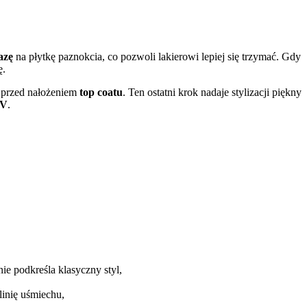
azę
na płytkę paznokcia, co pozwoli lakierowi lepiej się trzymać. Gdy
ę.
o przed nałożeniem
top coatu
. Ten ostatni krok nadaje stylizacji piękny
UV
.
nie podkreśla klasyczny styl,
linię uśmiechu,