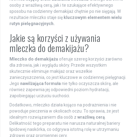
osoby z wrażliwą cerą, jak i te szukające efektywnego
sposobu na codzienny demakijaż chętnie po nie sięgają. W
rezultacie mleczko staje się
kluczowym elementem wielu
rutyn pielęgnacyjnych.
Jakie są korzyści z używania
mleczka do demakijażu?
Mleczko do demakijażu
oferuje szereg korzyści zarówno
dla zdrowia, jak i wyglądu skóry. Przede wszystkim
skutecznie eliminuje makijaż oraz wszelkie
zanieczyszczenia, co jest kluczowe w codziennej pielęgnacji.
Jego
nawilżająca formuła
nie tylko oczyszcza skórę, ale
również zapewnia jej odpowiedni poziom hydratacji,
zapobiegając uczuciu suchości.
Dodatkowo, mleczko działa kojąco na podrażnienia i nie
powoduje pieczenia w okolicach oczu. To sprawia, że jest
idealnym rozwiązaniem dla osób z
wrażliwą cerą
.
Delikatność tego preparatu nie narusza naturalnej bariery
lipidowej naskórka, co odgrywa istotną rolę w utrzymaniu
zdrowej oraz promiennej cery.