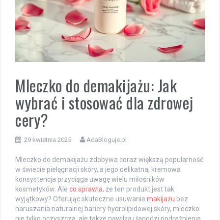
Mleczko do demakijażu: Jak
wybrać i stosować dla zdrowej
cery?
29 kwietnia 2025
AdaBloguje.pl
Mleczko do demakijażu zdobywa coraz większą popularność
w świecie pielęgnacji skóry, a jego delikatna, kremowa
konsystencja przyciąga uwagę wielu miłośników
kosmetyków. Ale
co sprawia
, że ten produkt jest tak
wyjątkowy? Oferując skuteczne usuwanie
makijażu
bez
naruszania naturalnej bariery hydrolipidowej skóry, mleczko
nie tylko oczyszcza, ale także nawilża i łagodzi podrażnienia.