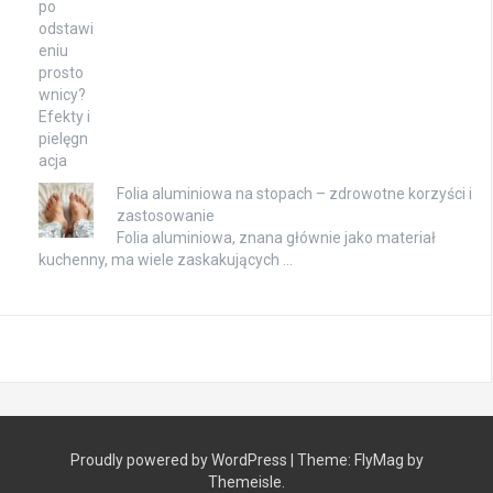
Folia aluminiowa na stopach – zdrowotne korzyści i
zastosowanie
Folia aluminiowa, znana głównie jako materiał
kuchenny, ma wiele zaskakujących …
Proudly powered by WordPress
|
Theme:
FlyMag
by
Themeisle.