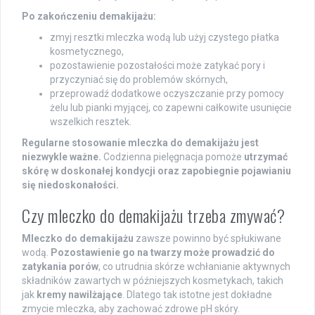
Po zakończeniu demakijażu:
zmyj resztki mleczka wodą lub użyj czystego płatka
kosmetycznego,
pozostawienie pozostałości może zatykać pory i
przyczyniać się do problemów skórnych,
przeprowadź dodatkowe oczyszczanie przy pomocy
żelu lub pianki myjącej, co zapewni całkowite usunięcie
wszelkich resztek.
Regularne stosowanie mleczka do demakijażu jest
niezwykle ważne.
Codzienna pielęgnacja pomoże
utrzymać
skórę w doskonałej kondycji oraz zapobiegnie pojawianiu
się niedoskonałości.
Czy mleczko do demakijażu trzeba zmywać?
Mleczko do demakijażu
zawsze powinno być spłukiwane
wodą.
Pozostawienie go na twarzy może prowadzić do
zatykania porów
, co utrudnia skórze wchłanianie aktywnych
składników zawartych w późniejszych kosmetykach, takich
jak
kremy nawilżające
. Dlatego tak istotne jest dokładne
zmycie mleczka, aby zachować zdrowe pH skóry.