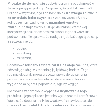
Mleczko do demakijażu
zdobyło ogromną popularność w
świecie pielęgnacji skóry. Co sprawia, że jest tak cenione?
Przede wszystkim jego zdolność do
skutecznego usuwania
kosmetyków kolorowych
oraz zanieczyszczeń, przy
jednoczesnym zachowaniu
naturalnej warstwy
hydrolipidowej
naskórka. Dzięki delikatnej, kremowej
konsystencji doskonale nawilża skórę i łagodzi wszelkie
podrażnienia. To sprawia, że nadaje się do każdego typu cery,
a szczególnie do:
suchej,
wrażliwej,
mieszanej.
Dodatkowo mleczko zawiera
naturalne oleje roślinne
, które
odżywiają skórę i wzmacniają jej lipidową barierę. Tego
rodzaju składniki mogą przyczyniać się do opóźnienia
procesów starzenia. Regularne stosowanie mleczka
wygładza cerę
oraz poprawia jej ogólny wygląd.
Nie można zapomnieć o
wygodzie użytkowania
tego
produktu – jego aplikacja jest niezwykle prosta i komfortowa.
Wiele osób docenia nie tylko właściwości nawilżające, ale
również
kojący efekt działania mleczka
. Dlatego zarówno