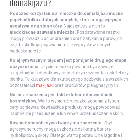
demakijażu?
Podczas korzystania z mleczka do demakijażu można
popełnić kilka istotnych pomyłek, które mogą wpłynąć
negatywnie na stan skóry.
Najczęstszy z nich to
niedokładne usuwanie mleczka.
Pozostawione resztki
mogą prowadzić do podrażnień oraz zatykania porów, co
często skutkuje pojawianiem się wyprysków i innych
niedoskonałości.
Kolejnym ważnym błędem jest pomijanie drugiego etapu
oczyszczania.
Użycie mleczka powinno być zawsze
uzupełnione o dodatkowy środek czyszczący, taki jak żel czy
pianka. To kluczowe dla skutecznego pozbycia się wszelkich
pozostałości
makijażu
oraz produktów pielęgnacyjnych.
Nie bez znaczenia jest także dobór odpowiednich
kosmetyków.
Warto wybierać mleczko zgodnie z typem
cery, ponieważ niewłaściwe produkty mogą powodować
nadmierne przesuszenie lub wręcz przetłuszczanie skóry.
Również sposób mycia twarzy ma znaczenie.
Zbyt
agresywne ruchy mogą uszkodzić delikatną barierę
hydrolipidową skóry. Dlatego warto postawić na łagodne i