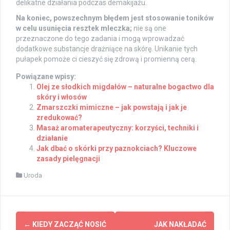
delikatne działania podczas demakijażu.
Na koniec, powszechnym błędem jest stosowanie toników
w celu usunięcia resztek mleczka;
nie są one
przeznaczone do tego zadania i mogą wprowadzać
dodatkowe substancje drażniące na skórę. Unikanie tych
pułapek pomoże ci cieszyć się zdrową i promienną cerą.
Powiązane wpisy:
Olej ze słodkich migdałów – naturalne bogactwo dla
skóry i włosów
Zmarszczki mimiczne – jak powstają i jak je
zredukować?
Masaż aromaterapeutyczny: korzyści, techniki i
działanie
Jak dbać o skórki przy paznokciach? Kluczowe
zasady pielęgnacji
Uroda
Post
←
KIEDY ZACZĄĆ NOSIĆ
JAK NAKŁADAĆ