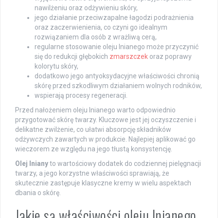
nawilżeniu oraz odżywieniu skóry,
jego działanie przeciwzapalne łagodzi podrażnienia
oraz zaczerwienienia, co czyni go idealnym
rozwiązaniem dla osób z wrażliwą cerą,
regularne stosowanie oleju lnianego może przyczynić
się do redukcji głębokich
zmarszczek
oraz poprawy
kolorytu skóry,
dodatkowo jego antyoksydacyjne właściwości chronią
skórę przed szkodliwym działaniem wolnych rodników,
wspierają procesy regeneracji.
Przed nałożeniem oleju lnianego warto odpowiednio
przygotować skórę twarzy. Kluczowe jest jej oczyszczenie i
delikatne zwilżenie, co ułatwi absorpcję składników
odżywczych zawartych w produkcie. Najlepiej aplikować go
wieczorem ze względu na jego tłustą konsystencję.
Olej lniany
to wartościowy dodatek do codziennej pielęgnacji
twarzy, a jego korzystne właściwości sprawiają, że
skutecznie zastępuje klasyczne kremy w wielu aspektach
dbania o skórę.
Jakie są właściwości oleju lnianego