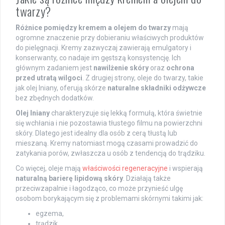
twarzy?
Różnice pomiędzy kremem a olejem do twarzy
mają
ogromne znaczenie przy dobieraniu właściwych produktów
do pielęgnacji. Kremy zazwyczaj zawierają emulgatory i
konserwanty, co nadaje im gęstszą konsystencję. Ich
głównym zadaniem jest
nawilżenie skóry
oraz
ochrona
przed utratą wilgoci
. Z drugiej strony, oleje do twarzy, takie
jak olej lniany, oferują skórze
naturalne składniki odżywcze
bez zbędnych dodatków.
Olej lniany
charakteryzuje się lekką formułą, która świetnie
się wchłania i nie pozostawia tłustego filmu na powierzchni
skóry. Dlatego jest idealny dla osób z cerą tłustą lub
mieszaną. Kremy natomiast mogą czasami prowadzić do
zatykania porów, zwłaszcza u osób z tendencją do trądziku.
Co więcej, oleje mają
właściwości regeneracyjne
i wspierają
naturalną barierę lipidową skóry
. Działają także
przeciwzapalnie i łagodząco, co może przynieść ulgę
osobom borykającym się z problemami skórnymi takimi jak:
egzema,
trądzik.