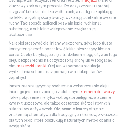
Usunięcie zanieczyszczeń oraz resztek
makijażu
stanowi
kluczowy krok w tym procesie. Po oczyszczeniu spróbuj
rozgrzać kilka kropli oleju w dłoniach, a następnie aplikuj go
na lekko wilgotną skórę twarzy, wykonując delikatne owalne
ruchy. Taki sposób aplikacji pozwala lepiej wchłonąć
substancję, a subtelne wklepywanie zwiększa jej
skuteczność.
Najlepiej stosować olej lniany wieczorem, gdyż jego tłusta
konsystencja może pozostawić lekko błyszczący film na
cerze. Osoby borykające się z trądzikiem mogą używać tego
oleju bezpośrednio na oczyszczoną skórę lub wzbogacać
nim
maseczki
i
toniki
. Olej ten wspomaga regulację
wydzielania sebum oraz pomaga w redukcji stanów
zapalnych.
Innym interesującym sposobem na wykorzystanie oleju
lnianego jest mieszanie go z ulubionym
kremem do twarzy
.
Takie połączenie nie tylko wzbogaca pielęgnację o cenne
kwasy tłuszczowe, ale także dostarcza skórze istotnych
składników odżywczych.
Olejowanie twarzy
staje się
znakomitą alternatywą dla tradycyjnych kremów, zwłaszcza
dla tych osób, które poszukują naturalnych metod dbania o
swoją skórę.