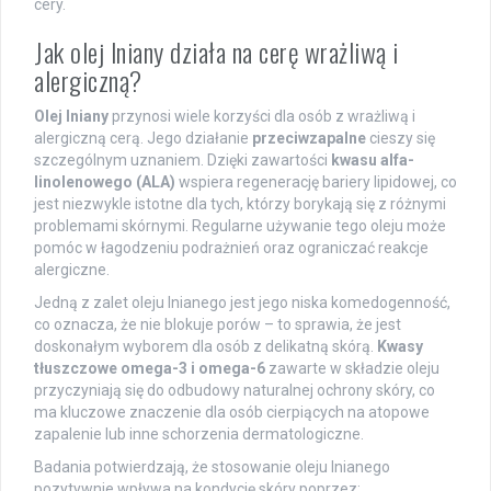
cery.
Jak olej lniany działa na cerę wrażliwą i
alergiczną?
Olej lniany
przynosi wiele korzyści dla osób z wrażliwą i
alergiczną cerą. Jego działanie
przeciwzapalne
cieszy się
szczególnym uznaniem. Dzięki zawartości
kwasu alfa-
linolenowego (ALA)
wspiera regenerację bariery lipidowej, co
jest niezwykle istotne dla tych, którzy borykają się z różnymi
problemami skórnymi. Regularne używanie tego oleju może
pomóc w łagodzeniu podrażnień oraz ograniczać reakcje
alergiczne.
Jedną z zalet oleju lnianego jest jego niska komedogenność,
co oznacza, że nie blokuje porów – to sprawia, że jest
doskonałym wyborem dla osób z delikatną skórą.
Kwasy
tłuszczowe omega-3 i omega-6
zawarte w składzie oleju
przyczyniają się do odbudowy naturalnej ochrony skóry, co
ma kluczowe znaczenie dla osób cierpiących na atopowe
zapalenie lub inne schorzenia dermatologiczne.
Badania potwierdzają, że stosowanie oleju lnianego
pozytywnie wpływa na kondycję skóry poprzez: