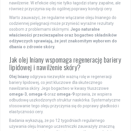
nawilżenie. W efekcie olej nie tylko łagodzi stany zapalne, ale
również przyczynia się do ogólnej poprawy kondycji cery.
Warto zauważyć, że regularne włączanie oleju lnianego do
codziennej pielęgnacji może przynieść wyraźne rezultaty
osobom z problemami skórnymi.
Jego naturalne
właściwości przeciwzapalne oraz bogactwo składników
odżywczych sprawiają, że jest znakomitym wyborem do
dbania o zdrowie skóry.
Jak olej lniany wspomaga regenerację bariery
lipidowej i nawilżenie skóry?
Olej lniany
odgrywa niezwykle ważną rolę w regeneracji
bariery lipidowej, co jest kluczowe dla skutecznego
nawilżania skóry. Jego bogactwo w kwasy tłuszczowe
omega-3
,
omega-6
oraz
omega-9
sprawia, że wspiera
odbudowę uszkodzonych struktur naskórka. Systematyczne
stosowanie tego oleju przyczynia się do poprawy gładkości i
elastyczności cery.
Badania wykazują, że po 12 tygodniach regularnego
używania oleju lnianego uczestniczki zauważyły znaczną