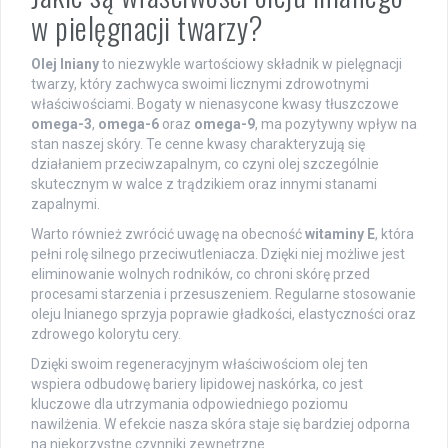
w pielęgnacji twarzy?
Olej lniany
to niezwykle wartościowy składnik w pielęgnacji
twarzy, który zachwyca swoimi licznymi zdrowotnymi
właściwościami. Bogaty w nienasycone kwasy tłuszczowe
omega-3
,
omega-6
oraz
omega-9
, ma pozytywny wpływ na
stan naszej skóry. Te cenne kwasy charakteryzują się
działaniem przeciwzapalnym, co czyni olej szczególnie
skutecznym w walce z trądzikiem oraz innymi stanami
zapalnymi.
Warto również zwrócić uwagę na obecność
witaminy E
, która
pełni rolę silnego przeciwutleniacza. Dzięki niej możliwe jest
eliminowanie wolnych rodników, co chroni skórę przed
procesami starzenia i przesuszeniem. Regularne stosowanie
oleju lnianego sprzyja poprawie gładkości, elastyczności oraz
zdrowego kolorytu cery.
Dzięki swoim regeneracyjnym właściwościom olej ten
wspiera odbudowę bariery lipidowej naskórka, co jest
kluczowe dla utrzymania odpowiedniego poziomu
nawilżenia. W efekcie nasza skóra staje się bardziej odporna
na niekorzystne czynniki zewnętrzne.