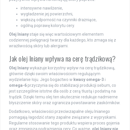
intensywne nawilżenie,
wygładzenie jej powierzchni,
większą odporność na czynniki drażniące,
ogólną poprawę kolorytu cery.
Olej lniany
staje się więc wartościowym elementem
codziennej pielęgnacji twarzy dla każdego, kto zmaga się z
wrażliwością skóry lub alergiami.
Jak olej lniany wpływa na cerę trądzikową?
Olej lniany
wykazuje korzystny wpływ na cerę trądzikową,
głównie dzięki swoim właściwościom regulującym
wydzielanie łoju. Jego bogactwo w
kwasy omega-3
i
omega-6
przyczynia się do stabilizacji produkcji sebum, co
jest szczególnie istotne dla osób z cerą tłustą i podatną na
trądzik. Dzięki temu olej ten skutecznie redukuje nadmierne
błyszczenie skóry oraz ogranicza powstawanie zaskórników.
Dodatkowo, właściwości przeciwzapalne oleju lnianego
pomagają łagodzić stany zapalne związane z wypryskami.
Regularne stosowanie tego produktu wspiera proces gojenia
oraz zmniejsza podrażnienia cery. Co ważne,
olej lniany nie