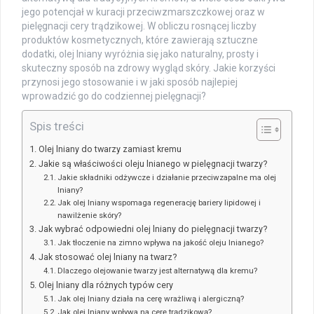
jego potencjał w kuracji przeciwzmarszczkowej oraz w
pielęgnacji cery trądzikowej. W obliczu rosnącej liczby
produktów kosmetycznych, które zawierają sztuczne
dodatki, olej lniany wyróżnia się jako naturalny, prosty i
skuteczny sposób na zdrowy wygląd skóry. Jakie korzyści
przynosi jego stosowanie i w jaki sposób najlepiej
wprowadzić go do codziennej pielęgnacji?
Spis treści
Olej lniany do twarzy zamiast kremu
Jakie są właściwości oleju lnianego w pielęgnacji twarzy?
Jakie składniki odżywcze i działanie przeciwzapalne ma olej
lniany?
Jak olej lniany wspomaga regenerację bariery lipidowej i
nawilżenie skóry?
Jak wybrać odpowiedni olej lniany do pielęgnacji twarzy?
Jak tłoczenie na zimno wpływa na jakość oleju lnianego?
Jak stosować olej lniany na twarz?
Dlaczego olejowanie twarzy jest alternatywą dla kremu?
Olej lniany dla różnych typów cery
Jak olej lniany działa na cerę wrażliwą i alergiczną?
Jak olej lniany wpływa na cerę trądzikową?