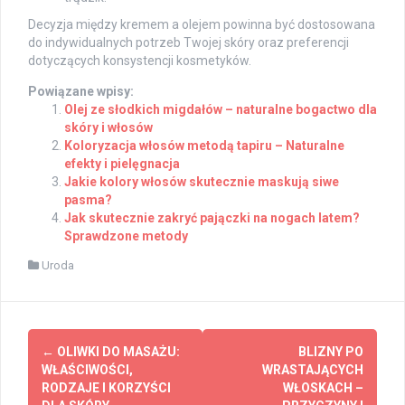
Decyzja między kremem a olejem powinna być dostosowana
do indywidualnych potrzeb Twojej skóry oraz preferencji
dotyczących konsystencji kosmetyków.
Powiązane wpisy:
Olej ze słodkich migdałów – naturalne bogactwo dla
skóry i włosów
Koloryzacja włosów metodą tapiru – Naturalne
efekty i pielęgnacja
Jakie kolory włosów skutecznie maskują siwe
pasma?
Jak skutecznie zakryć pajączki na nogach latem?
Sprawdzone metody
Uroda
Post
←
OLIWKI DO MASAŻU:
BLIZNY PO
navigation
WŁAŚCIWOŚCI,
WRASTAJĄCYCH
RODZAJE I KORZYŚCI
WŁOSKACH –