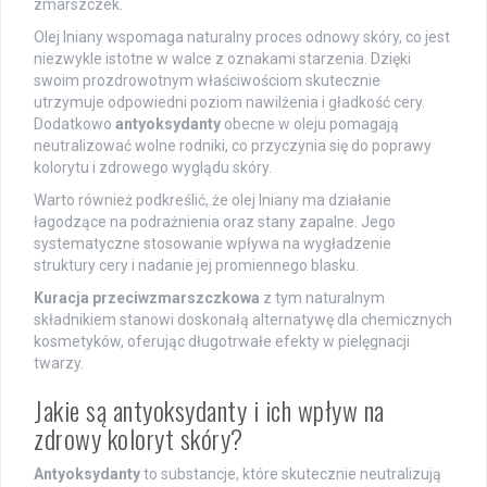
zmarszczek.
Olej lniany wspomaga naturalny proces odnowy skóry, co jest
niezwykle istotne w walce z oznakami starzenia. Dzięki
swoim prozdrowotnym właściwościom skutecznie
utrzymuje odpowiedni poziom nawilżenia i gładkość cery.
Dodatkowo
antyoksydanty
obecne w oleju pomagają
neutralizować wolne rodniki, co przyczynia się do poprawy
kolorytu i zdrowego wyglądu skóry.
Warto również podkreślić, że olej lniany ma działanie
łagodzące na podrażnienia oraz stany zapalne. Jego
systematyczne stosowanie wpływa na wygładzenie
struktury cery i nadanie jej promiennego blasku.
Kuracja przeciwzmarszczkowa
z tym naturalnym
składnikiem stanowi doskonałą alternatywę dla chemicznych
kosmetyków, oferując długotrwałe efekty w pielęgnacji
twarzy.
Jakie są antyoksydanty i ich wpływ na
zdrowy koloryt skóry?
Antyoksydanty
to substancje, które skutecznie neutralizują