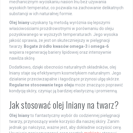
mechanicznym wyciskaniu nasion lnu bez używania
wysokich temperatur, co pozwala na zachowanie delikatnych
substancji w ich naturalnej formie.
Olej lniany
uzyskany tą metodą wyróżnia się lepszymi
właściwościami prozdrowotnymi w porównaniu do oleju
pozyskiwanego w wyższych temperaturach. Jego wysoka
jakość sprawia, że jest on skuteczniejszy w pielęgnacji
twarzy.
Bogate źródło kwasów omega-3 i omega-6
wspiera regenerację bariery lipidowej oraz intensywnie
nawilża skórę.
Dodatkowo, dzięki obecności naturalnych składników, olej
lniany staje się efektywnym kosmetykiem naturalnym. Jego
działanie przeciwzapalne i łagodzące przynosi ulgę skórze.
Regularne stosowanie tego oleju
może znacząco poprawić
kondycję skóry, czyniąc ją bardziej elastyczną i promienną.
Jak stosować olej lniany na twarz?
Olej lniany
to fantastyczny wybór do codziennej pielęgnacji
twarzy, przynoszący wiele korzyści dla naszej skóry. Zanim
jednak go nałożysz, ważne jest, aby dokładnie oczyścić cerę.