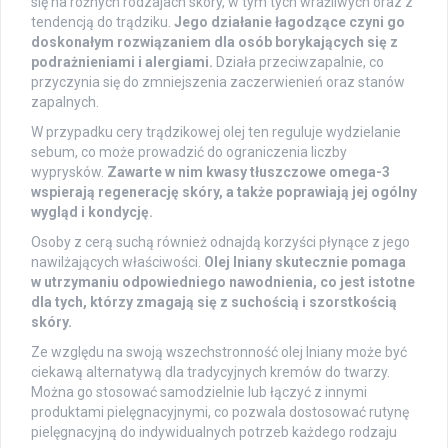
się na różnych rodzajach skóry, w tym tych wrażliwych oraz z
tendencją do trądziku.
Jego działanie łagodzące czyni go
doskonałym rozwiązaniem dla osób borykających się z
podrażnieniami i alergiami.
Działa przeciwzapalnie, co
przyczynia się do zmniejszenia zaczerwienień oraz stanów
zapalnych.
W przypadku cery trądzikowej olej ten reguluje wydzielanie
sebum, co może prowadzić do ograniczenia liczby
wyprysków.
Zawarte w nim kwasy tłuszczowe omega-3
wspierają regenerację skóry, a także poprawiają jej ogólny
wygląd i kondycję.
Osoby z cerą suchą również odnajdą korzyści płynące z jego
nawilżających właściwości.
Olej lniany skutecznie pomaga
w utrzymaniu odpowiedniego nawodnienia, co jest istotne
dla tych, którzy zmagają się z suchością i szorstkością
skóry.
Ze względu na swoją wszechstronność olej lniany może być
ciekawą alternatywą dla tradycyjnych kremów do twarzy.
Można go stosować samodzielnie lub łączyć z innymi
produktami pielęgnacyjnymi, co pozwala dostosować rutynę
pielęgnacyjną do indywidualnych potrzeb każdego rodzaju