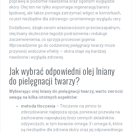
poprawę w poziomie nawilżenia oraz ogólnym wyglądzie
skóry. Olej ten nie tylko wspomaga regenerację bariery
lipidowej, ale także pomaga zatrzymać wilgoć w komórkach,
co jest niezbędne dla zdrowego i promiennego wyglądu cery.
Dodatkowo, dzięki swoim właściwościom przeciwzapalnym,
olej lniany skutecznie łagodzi podrażnienia i redukuje
zaczerwienienia, co sprzyja procesowi gojenia.
Wprowadzenie go do codziennej pielęgnacji twarzy może
przynieść widoczne efekty — skóra staje się bardziej
nawilżona i wygląda zdrowiej.
Jak wybrać odpowiedni olej lniany
do pielęgnacji twarzy?
Wybierając olej lniany do pielęgnacji twarzy, warto zwrócić
uwagę na kilka istotnych aspektów:
metoda tłoczenia
– Tłoczenie na zimno to
zdecydowanie najlepsza opcja, ponieważ pozwala na
zachowanie największej ilości cennych składników
odżywczych, w tym kwasów omega-3 i omega-6, które
są niezbędne dla zdrowia skóry oraz jej odpowiedniego