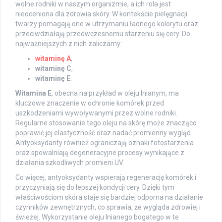
wolne rodniki w naszym organizmie, a ich rola jest
nieoceniona dla zdrowia skóry. W kontekście pielęgnacji
twarzy pomagają one w utrzymaniu ładnego kolorytu oraz
przeciwdziałają przedwczesnemu starzeniu się cery. Do
najważniejszych z nich zaliczamy:
witaminę A
,
witaminę C
,
witaminę E
.
Witamina E
, obecna na przykład w oleju lnianym, ma
kluczowe znaczenie w ochronie komórek przed
uszkodzeniami wywoływanymi przez wolne rodniki.
Regularne stosowanie tego oleju na skórę może znacząco
poprawić jej elastyczność oraz nadać promienny wygląd.
Antyoksydanty również ograniczają oznaki fotostarzenia
oraz spowalniają degeneracyjne procesy wynikające z
działania szkodliwych promieni UV.
Co więcej, antyoksydanty wspierają regenerację komórek i
przyczyniają się do lepszej kondycji cery. Dzięki tym
właściwościom skóra staje się bardziej odporna na działanie
czynników zewnętrznych, co sprawia, że wygląda zdrowiej i
świeżej. Wykorzystanie oleju lnianego bogatego w te