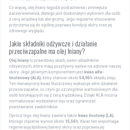
Co więcej, olej lniany łagodzi podrażnienia i zmniejsza
zaczerwienienia, dlatego jest doskonałym wyborem dla osób
z cerą wrażliwą lub alergiczną. Jego regularne stosowanie
przyczynia się do ogólnej poprawy kondycji skóry oraz jej
zdrowego wyglądu.
Jakie składniki odżywcze i działanie
przeciwzapalne ma olej lniany?
Olej lniany
to prawdziwy skarb, pełen składników
odżywczych, które mają pozytywny wpływ na zdrowie naszej
skóry. Jego głównym komponentem jest
kwas alfa-
linolenowy (ALA)
, który stanowi około
54,96%
składu oleju.
Ten nienasycony kwas tłuszczowy wykazuje silne działanie
przeciwzapalne, co czyni go szczególnie wartościowym dla
osób borykających się z cerą trądzikową. Dzięki ALA można
normalizować wydzielanie łoju oraz ograniczać
powstawanie zaskórników.
Oprócz tego olej lniany zawiera także
kwas linolowy (LA)
,
którego stężenie wynosi około
15,56%
. Kwas ten wspomaga
regenerację lipidowej bariery skóry oraz poprawia jej