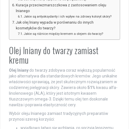
Kuracja przeciwzmarszczkowa z zastosowaniem oleju
lnianego
Jakie są antyoksydanty i ich wpływ na zdrowy koloryt skóry?
Jak olej lniany wypada w porównaniu do innych
kosmetyków do twarzy?
Jakie są różnice między kremem a olejem do twarzy?
Olej lniany do twarzy zamiast
kremu
Olej lniany
do twarzy zdobywa coraz większą popularność
jako alternatywa dla standardowych kremów. Jego unikalne
właściwości sprawiają, że jest skutecznym rozwiązaniem w
codziennej pielęgnacji skóry. Zawiera około
51%
kwasu alfa-
linolenowego (ALA), który jest istotnym kwasem
tłuszczowym omega-3. Dzięki temu olej ten doskonale
nawilża i poprawia elastyczność cery.
Wybór oleju lnianego zamiast tradycyjnych preparatów
przynosi szereg korzyści:
wyjątkowo łatwo się wchłania, co sprzyja lepszemu