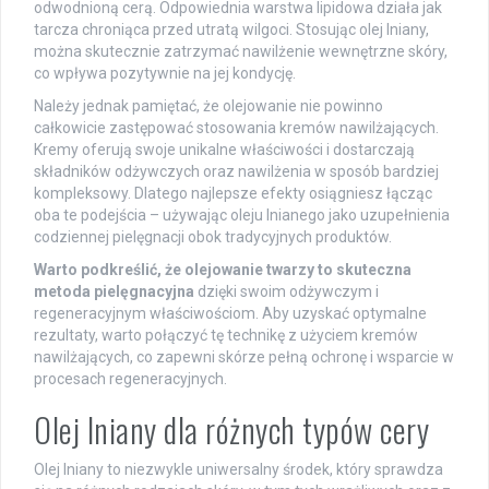
odwodnioną cerą. Odpowiednia warstwa lipidowa działa jak
tarcza chroniąca przed utratą wilgoci. Stosując olej lniany,
można skutecznie zatrzymać nawilżenie wewnętrzne skóry,
co wpływa pozytywnie na jej kondycję.
Należy jednak pamiętać, że olejowanie nie powinno
całkowicie zastępować stosowania kremów nawilżających.
Kremy oferują swoje unikalne właściwości i dostarczają
składników odżywczych oraz nawilżenia w sposób bardziej
kompleksowy. Dlatego najlepsze efekty osiągniesz łącząc
oba te podejścia – używając oleju lnianego jako uzupełnienia
codziennej pielęgnacji obok tradycyjnych produktów.
Warto podkreślić, że olejowanie twarzy to skuteczna
metoda pielęgnacyjna
dzięki swoim odżywczym i
regeneracyjnym właściwościom. Aby uzyskać optymalne
rezultaty, warto połączyć tę technikę z użyciem kremów
nawilżających, co zapewni skórze pełną ochronę i wsparcie w
procesach regeneracyjnych.
Olej lniany dla różnych typów cery
Olej lniany to niezwykle uniwersalny środek, który sprawdza