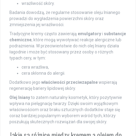
wrażliwość skóry.
Badania dowodzą, że regularne stosowanie oleju lnianego
prowadzi do wygładzenia powierzchni skóry oraz
zmniejszenia jej wrażliwości.
Tradycyjne kremy często zawierają
emulgatory
i
substancje
chemiczne
, które mogą wywoływać reakcje alergiczne lub
podrażnienia. W przeciwieństwie do nich olej lniany działa
łagodnie i może być stosowany przez osoby o różnych
typach cery, w tym:
cera wrażliwa,
cera skłonna do alergii.
Dodatkowo jego
właściwości przeciwzapalne
wspierają
regenerację bariery lipidowej skóry.
Olej lniany
to zatem naturalny kosmetyk, który pozytywnie
wpływa na pielęgnację twarzy. Dzięki swoim wyjątkowym
właściwościom oraz braku sztucznych dodatków staje się
coraz bardziej popularnym wyborem wśród tych, którzy
poszukują skutecznych rozwiązań dla swojej skóry.
Jakie są różnice między kremem a olejem do