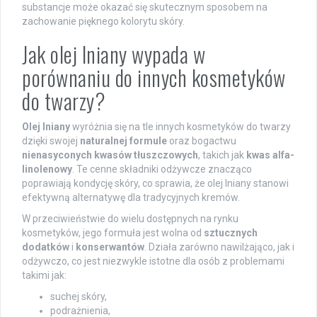
substancje może okazać się skutecznym sposobem na
zachowanie pięknego kolorytu skóry.
Jak olej lniany wypada w
porównaniu do innych kosmetyków
do twarzy?
Olej lniany
wyróżnia się na tle innych kosmetyków do twarzy
dzięki swojej
naturalnej formule
oraz bogactwu
nienasyconych kwasów tłuszczowych
, takich jak
kwas alfa-
linolenowy
. Te cenne składniki odżywcze znacząco
poprawiają kondycję skóry, co sprawia, że olej lniany stanowi
efektywną alternatywę dla tradycyjnych kremów.
W przeciwieństwie do wielu dostępnych na rynku
kosmetyków, jego formuła jest wolna od
sztucznych
dodatków
i
konserwantów
. Działa zarówno nawilżająco, jak i
odżywczo, co jest niezwykle istotne dla osób z problemami
takimi jak:
suchej skóry,
podrażnienia,