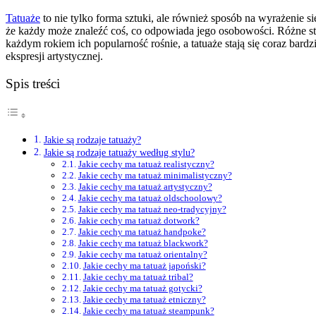
Tatuaże
to nie tylko forma sztuki, ale również sposób na wyrażenie s
że każdy może znaleźć coś, co odpowiada jego osobowości. Różne sty
każdym rokiem ich popularność rośnie, a tatuaże stają się coraz bar
ekspresji artystycznej.
Spis treści
Jakie są rodzaje tatuaży?
Jakie są rodzaje tatuaży według stylu?
Jakie cechy ma tatuaż realistyczny?
Jakie cechy ma tatuaż minimalistyczny?
Jakie cechy ma tatuaż artystyczny?
Jakie cechy ma tatuaż oldschoolowy?
Jakie cechy ma tatuaż neo-tradycyjny?
Jakie cechy ma tatuaż dotwork?
Jakie cechy ma tatuaż handpoke?
Jakie cechy ma tatuaż blackwork?
Jakie cechy ma tatuaż orientalny?
Jakie cechy ma tatuaż japoński?
Jakie cechy ma tatuaż tribal?
Jakie cechy ma tatuaż gotycki?
Jakie cechy ma tatuaż etniczny?
Jakie cechy ma tatuaż steampunk?