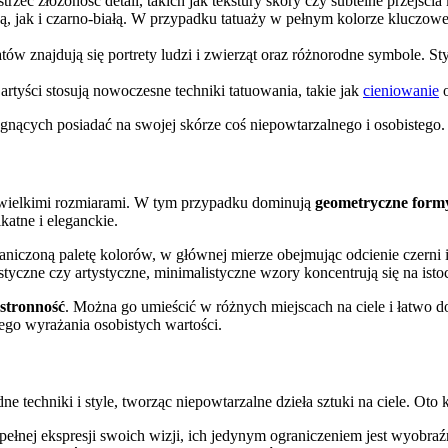
rzec złożoność detali, takich jak tekstury skóry czy subtelne przejścia
, jak i czarno-białą. W przypadku tatuaży w pełnym kolorze kluczowe 
tów znajdują się portrety ludzi i zwierząt oraz różnorodne symbole. St
 artyści stosują nowoczesne techniki tatuowania, takie jak
cieniowanie
o
agnących posiadać na swojej skórze coś niepowtarzalnego i osobistego
niewielkimi rozmiarami. W tym przypadku dominują
geometryczne form
ikatne i eleganckie.
niczoną paletę kolorów, w głównej mierze obejmując odcienie czerni 
alistyczne czy artystyczne, minimalistyczne wzory koncentrują się na 
stronność
. Można go umieścić w różnych miejscach na ciele i łatwo 
go wyrażania osobistych wartości.
e techniki i style, tworząc niepowtarzalne dzieła sztuki na ciele. Oto
 pełnej ekspresji swoich wizji, ich jedynym ograniczeniem jest wyobra