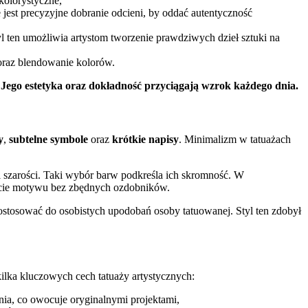
 kolorystyczne,
jest precyzyjne dobranie odcieni, by oddać autentyczność
yl ten umożliwia artystom tworzenie prawdziwych dzieł sztuki na
raz blendowanie kolorów.
.
Jego estetyka oraz dokładność przyciągają wzrok każdego dnia.
y
,
subtelne symbole
oraz
krótkie napisy
. Minimalizm w tatuażach
i szarości. Taki wybór barw podkreśla ich skromność. W
istocie motywu bez zbędnych ozdobników.
dostosować do osobistych upodobań osoby tatuowanej. Styl ten zdobył
 kilka kluczowych cech tatuaży artystycznych:
źnia, co owocuje oryginalnymi projektami,