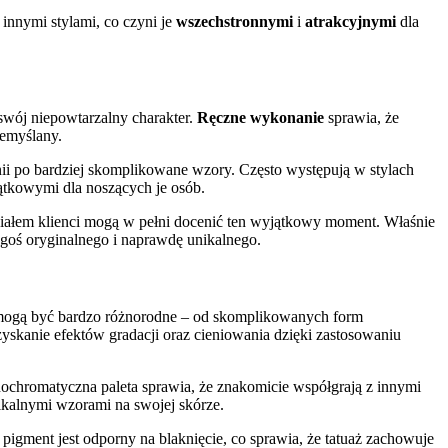
 innymi stylami, co czyni je
wszechstronnymi
i
atrakcyjnymi
dla
 swój niepowtarzalny charakter.
Ręczne wykonanie
sprawia, że
zemyślany.
ii po bardziej skomplikowane wzory. Często występują w stylach
jątkowymi dla noszących je osób.
 ciałem klienci mogą w pełni docenić ten wyjątkowy moment. Właśnie
egoś oryginalnego i naprawdę unikalnego.
 mogą być bardzo różnorodne – od skomplikowanych form
zyskanie efektów gradacji oraz cieniowania dzięki zastosowaniu
ochromatyczna paleta sprawia, że znakomicie współgrają z innymi
nikalnymi wzorami na swojej skórze.
 pigment jest odporny na blaknięcie, co sprawia, że tatuaż zachowuje