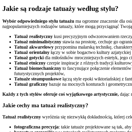
Jakie są rodzaje tatuaży według stylu?
Wybór odpowiedniego stylu tatuażu
ma ogromne znaczenie dla osią
najpopularniejszych rodzajów tatuaży, które mogą przyciągnąć Twoj
Tatuaż realistyczny
kusi precyzyjnym odwzorowaniem rzeczywis
Tatuaż minimalistyczny
stawia na prostotę, cechuje go ograni
Tatuaż akwarelowy
przypomina malarską technikę, charaktery
Tatuaż orientalny
łączy w sobie bogactwo kultury azjatyckiej
Tatuaż gotycki
dla miłośników mroczniejszych estetyk, jego
Tatuaż etniczny
czerpie inspiracje z różnych tradycji kulturo
Tatuaż biomechaniczny
to fascynujące połączenie elementów 
futurystycznych projektów,
Tatuaże steampunkowe
łączą style epoki wiktoriańskiej z fa
Tatuaż graficzny
bazuje na mocnych konturach i geometrycznyc
Każdy z tych stylów oferuje coś wyjątkowego artystycznie,
dając 
Jakie cechy ma tatuaż realistyczny?
Tatuaż realistyczny
wyróżnia się niezwykłą dokładnością, której cel
fotograficzna precyzja
: takie tatuaże projektowane są tak, a