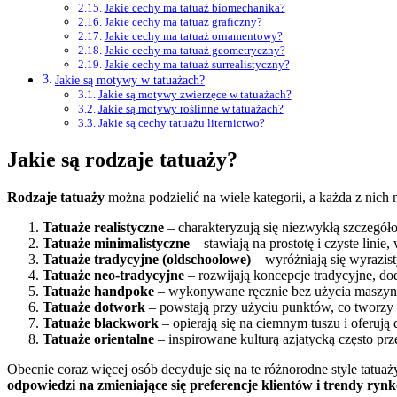
Jakie cechy ma tatuaż biomechanika?
Jakie cechy ma tatuaż graficzny?
Jakie cechy ma tatuaż ornamentowy?
Jakie cechy ma tatuaż geometryczny?
Jakie cechy ma tatuaż surrealistyczny?
Jakie są motywy w tatuażach?
Jakie są motywy zwierzęce w tatuażach?
Jakie są motywy roślinne w tatuażach?
Jakie są cechy tatuażu liternictwo?
Jakie są rodzaje tatuaży?
Rodzaje tatuaży
można podzielić na wiele kategorii, a każda z nich
Tatuaże realistyczne
– charakteryzują się niezwykłą szczegół
Tatuaże minimalistyczne
– stawiają na prostotę i czyste linie
Tatuaże tradycyjne (oldschoolowe)
– wyróżniają się wyrazist
Tatuaże neo-tradycyjne
– rozwijają koncepcje tradycyjne, d
Tatuaże handpoke
– wykonywane ręcznie bez użycia maszynki 
Tatuaże dotwork
– powstają przy użyciu punktów, co tworzy e
Tatuaże blackwork
– opierają się na ciemnym tuszu i oferuj
Tatuaże orientalne
– inspirowane kulturą azjatycką często prz
Obecnie coraz więcej osób decyduje się na te różnorodne style tatua
odpowiedzi na zmieniające się preferencje klientów i trendy ryn