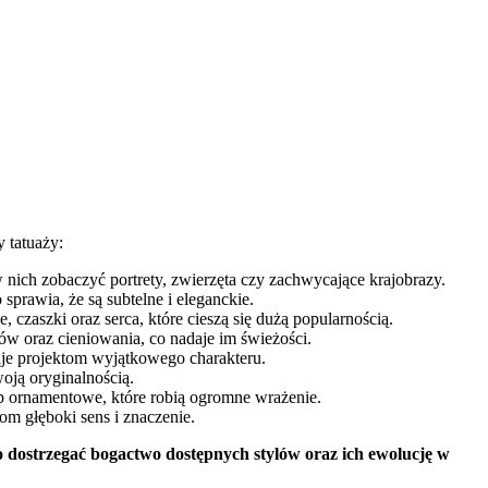
 tatuaży:
ich zobaczyć portrety, zwierzęta czy zachwycające krajobrazy.
 sprawia, że są subtelne i eleganckie.
czaszki oraz serca, które cieszą się dużą popularnością.
w oraz cieniowania, co nadaje im świeżości.
aje projektom wyjątkowego charakteru.
oją oryginalnością.
ub ornamentowe, które robią ogromne wrażenie.
om głęboki sens i znaczenie.
 dostrzegać bogactwo dostępnych stylów oraz ich ewolucję w