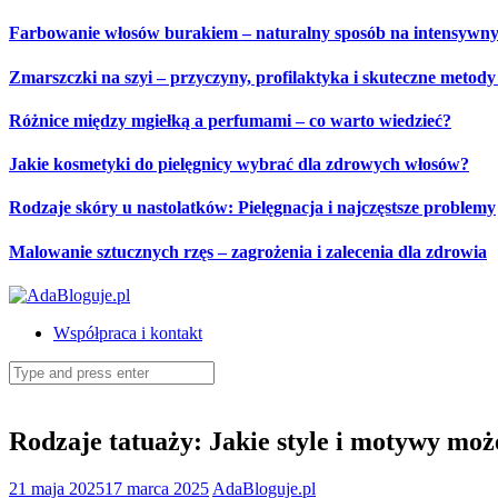
Skip
Farbowanie włosów burakiem – naturalny sposób na intensywny
to
content
Zmarszczki na szyi – przyczyny, profilaktyka i skuteczne metod
Różnice między mgiełką a perfumami – co warto wiedzieć?
Jakie kosmetyki do pielęgnicy wybrać dla zdrowych włosów?
Rodzaje skóry u nastolatków: Pielęgnacja i najczęstsze problemy
Malowanie sztucznych rzęs – zagrożenia i zalecenia dla zdrowia
Współpraca i kontakt
Search
for:
Rodzaje tatuaży: Jakie style i motywy mo
21 maja 2025
17 marca 2025
AdaBloguje.pl