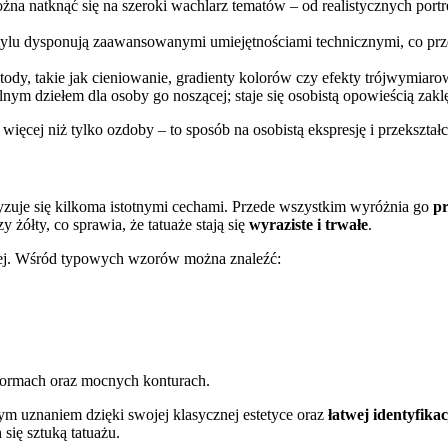
żna natknąć się na szeroki wachlarz tematów – od realistycznych portre
m stylu dysponują zaawansowanymi umiejętnościami technicznymi, co prz
tody, takie jak cieniowanie, gradienty kolorów czy efekty trójwymiaro
lnym dziełem dla osoby go noszącej; staje się osobistą opowieścią zakl
więcej niż tylko ozdoby – to sposób na osobistą ekspresję i przekształc
eryzuje się kilkoma istotnymi cechami. Przede wszystkim wyróżnia go
pr
 żółty, co sprawia, że tatuaże stają się
wyraziste i trwałe
.
znej. Wśród typowych wzorów można znaleźć:
formach oraz mocnych konturach.
m uznaniem dzięki swojej klasycznej estetyce oraz
łatwej identyfikac
się sztuką tatuażu.