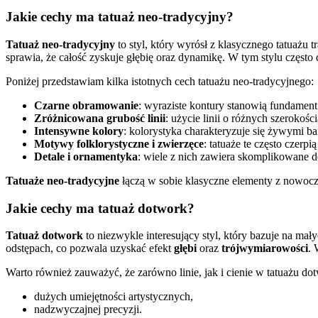
Jakie cechy ma tatuaż neo-tradycyjny?
Tatuaż neo-tradycyjny
to styl, który wyrósł z klasycznego tatuażu 
sprawia, że całość zyskuje głębię oraz dynamikę. W tym stylu często
Poniżej przedstawiam kilka istotnych cech tatuażu neo-tradycyjnego:
Czarne obramowanie
: wyraziste kontury stanowią fundament 
Zróżnicowana grubość linii
: użycie linii o różnych szerokośc
Intensywne kolory
: kolorystyka charakteryzuje się żywymi b
Motywy folklorystyczne i zwierzęce
: tatuaże te często czerpi
Detale i ornamentyka
: wiele z nich zawiera skomplikowane d
Tatuaże neo-tradycyjne
łączą w sobie klasyczne elementy z nowocze
Jakie cechy ma tatuaż dotwork?
Tatuaż dotwork
to niezwykle interesujący styl, który bazuje na ma
odstępach, co pozwala uzyskać efekt
głębi
oraz
trójwymiarowości
. 
Warto również zauważyć, że zarówno linie, jak i cienie w tatuażu d
dużych umiejętności artystycznych,
nadzwyczajnej precyzji.