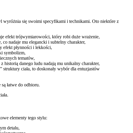
 wyróżnia się swoimi specyfikami i technikami. Oto niektóre z
je efekt trójwymiarowości, który robi duże wrażenie,
 co nadaje mu elegancki i subtelny charakter,
efekt płynności i lekkości,
ki symbolizm,
wiecznych tematów,
 z historią danego ludu nadają mu unikalny charakter,
struktury ciała, to doskonały wybór dla entuzjastów
 są łatwe do odbioru.
iała.
zowe elementy tego stylu:
dym detalu,