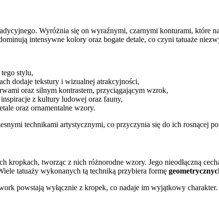
tradycyjnego. Wyróżnia się on wyraźnymi, czarnymi konturami, które na
 dominują intensywne kolory oraz bogate detale, co czyni tatuaże niez
tego stylu,
iach dodaje tekstury i wizualnej atrakcyjności,
arwami oraz silnym kontrastem, przyciągającym wzrok,
ą inspiracje z kultury ludowej oraz fauny,
etale oraz ornamentalne wzory.
snymi technikami artystycznymi, co przyczynia się do ich rosnącej po
łych kropkach, tworząc z nich różnorodne wzory. Jego nieodłączną cec
Wiele tatuaży wykonanych tą techniką przybiera formę
geometryczny
otwork powstają wyłącznie z kropek, co nadaje im wyjątkowy charakter.