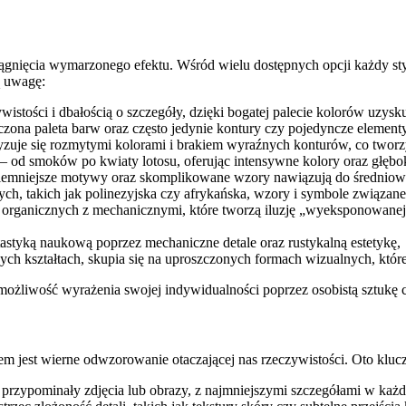
gnięcia wymarzonego efektu. Wśród wielu dostępnych opcji każdy styl
ą uwagę:
tości i dbałością o szczegóły, dzięki bogatej palecie kolorów uzysku
czona paleta barw oraz często jedynie kontury czy pojedyncze elementy,
zuje się rozmytymi kolorami i brakiem wyraźnych konturów, co tworzy 
 – od smoków po kwiaty lotosu, oferując intensywne kolory oraz głębo
 ciemniejsze motywy oraz skomplikowane wzory nawiązują do średnio
wych, takich jak polinezyjska czy afrykańska, wzory i symbole związane
organicznych z mechanicznymi, które tworzą iluzję „wyeksponowanej” 
ntastyką naukową poprzez mechaniczne detale oraz rustykalną estetykę,
h kształtach, skupia się na uproszczonych formach wizualnych, które
możliwość wyrażenia swojej indywidualności poprzez osobistą sztukę c
em jest wierne odwzorowanie otaczającej nas rzeczywistości. Oto kluc
by przypominały zdjęcia lub obrazy, z najmniejszymi szczegółami w każ