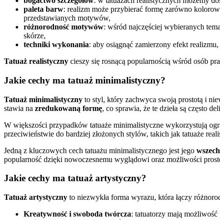
bogactwo szczegółów
: w tatuażach realistycznych możemy dost
paleta barw
: realizm może przybierać formę zarówno kolorową
przedstawianych motywów,
różnorodność motywów
: wśród najczęściej wybieranych tema
skórze,
techniki wykonania
: aby osiągnąć zamierzony efekt realizmu,
Tatuaż realistyczny
cieszy się rosnącą popularnością wśród osób pr
Jakie cechy ma tatuaż minimalistyczny?
Tatuaż minimalistyczny
to styl, który zachwyca swoją prostotą i 
stawia na
zredukowaną formę
, co sprawia, że te dzieła są często del
W większości przypadków tatuaże minimalistyczne wykorzystują ogra
przeciwieństwie do bardziej złożonych stylów, takich jak tatuaże re
Jedną z kluczowych cech tatuażu minimalistycznego jest jego
wszech
popularność dzięki nowoczesnemu wyglądowi oraz możliwości proste
Jakie cechy ma tatuaż artystyczny?
Tatuaż artystyczny
to niezwykła forma wyrazu, która łączy różnorodn
Kreatywność i swoboda twórcza
: tatuatorzy mają możliwość