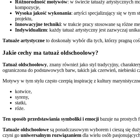
Różnorodność motywów
: w świecie tatuaży artystycznych mo
kompozycje,
Wysoka jakość wykonania
: artyści specjalizujący się w ty
projektu,
Innowacyjne techniki
: w trakcie pracy stosowane są różne me
Indywidualizm
: każdy tatuaż artystyczny jest zazwyczaj unika
Tatuaże artystyczne
to doskonały wybór dla tych, którzy pragną coś 
Jakie cechy ma tatuaż oldschoolowy?
Tatuaż oldschoolowy
, znany również jako styl tradycyjny, charakt
ograniczona do podstawowych barw, takich jak czerwień, niebieski czy
Motywy w tym stylu często czerpią inspirację z kultury marynistyc
kotwice,
syreny,
statki,
róże.
Ten sposób przedstawiania symboliki i emocji
bazuje na prostych 
Tatuaże oldschoolowe
są ponadczasowym wyborem i cieszą się duży
czyni go
uniwersalnym rozwiązaniem
dla wielu osób pasjonujących 