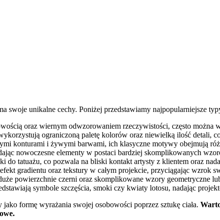
 ma swoje unikalne cechy. Poniżej przedstawiamy najpopularniejsze typy
owością oraz wiernym odwzorowaniem rzeczywistości, często można w n
, wykorzystują ograniczoną paletę kolorów oraz niewielką ilość detali, co
ymi konturami i żywymi barwami, ich klasyczne motywy obejmują róże, 
odając nowoczesne elementy w postaci bardziej skomplikowanych wzoró
do tatuażu, co pozwala na bliski kontakt artysty z klientem oraz nad
fekt gradientu oraz tekstury w całym projekcie, przyciągając wzrok sw
ą duże powierzchnie czerni oraz skomplikowane wzory geometryczne l
edstawiają symbole szczęścia, smoki czy kwiaty lotosu, nadając projekt
ży jako formę wyrażania swojej osobowości poprzez sztukę ciała.
Warto
kowe.