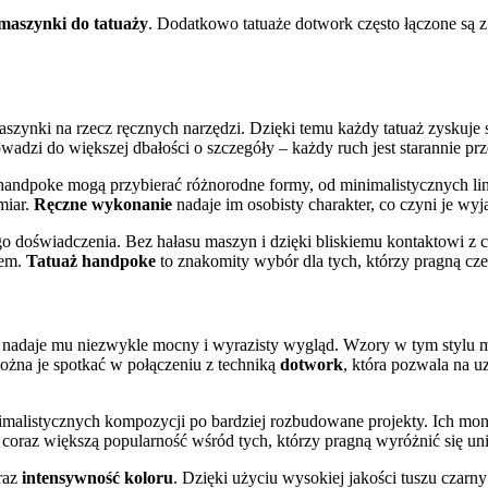
maszynki do tatuaży
. Dodatkowo tatuaże dotwork często łączone są z
aszynki na rzecz ręcznych narzędzi. Dzięki temu każdy tatuaż zyskuje
wadzi do większej dbałości o szczegóły – każdy ruch jest starannie pr
handpoke mogą przybierać różnorodne formy, od minimalistycznych lin
miar.
Ręczne wykonanie
nadaje im osobisty charakter, co czyni je wy
ego doświadczenia. Bez hałasu maszyn i dzięki bliskiemu kontaktowi z
iem.
Tatuaż handpoke
to znakomity wybór dla tych, którzy pragną cz
co nadaje mu niezwykle mocny i wyrazisty wygląd. Wzory w tym stylu
żna je spotkać w połączeniu z techniką
dotwork
, która pozwala na u
imalistycznych kompozycji po bardziej rozbudowane projekty. Ich mon
wa coraz większą popularność wśród tych, którzy pragną wyróżnić się u
raz
intensywność koloru
. Dzięki użyciu wysokiej jakości tuszu czarny