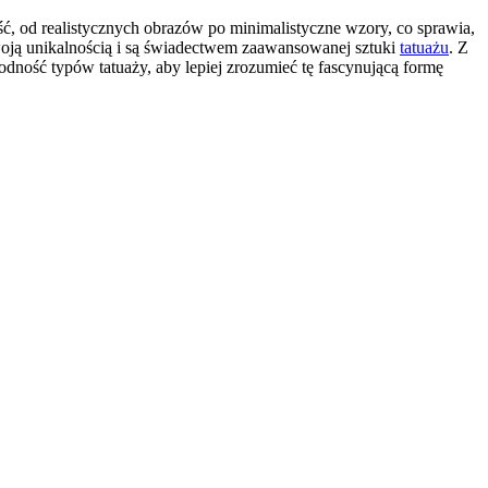
ość, od realistycznych obrazów po minimalistyczne wzory, co sprawia,
swoją unikalnością i są świadectwem zaawansowanej sztuki
tatuażu
. Z
odność typów tatuaży, aby lepiej zrozumieć tę fascynującą formę