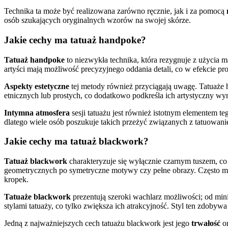
Technika ta może być realizowana zarówno ręcznie, jak i za pomocą
osób szukających oryginalnych wzorów na swojej skórze.
Jakie cechy ma tatuaż handpoke?
Tatuaż handpoke
to niezwykła technika, która rezygnuje z użycia m
artyści mają możliwość precyzyjnego oddania detali, co w efekcie pro
Aspekty estetyczne
tej metody również przyciągają uwagę. Tatuaże 
etnicznych lub prostych, co dodatkowo podkreśla ich artystyczny wy
Intymna atmosfera
sesji tatuażu jest również istotnym elementem t
dlatego wiele osób poszukuje takich przeżyć związanych z tatuowan
Jakie cechy ma tatuaż blackwork?
Tatuaż blackwork
charakteryzuje się wyłącznie czarnym tuszem, 
geometrycznych po symetryczne motywy czy pełne obrazy. Często mo
kropek.
Tatuaże blackwork
prezentują szeroki wachlarz możliwości; od min
stylami tatuaży, co tylko zwiększa ich atrakcyjność. Styl ten zdoby
Jedną z najważniejszych cech tatuażu blackwork jest jego
trwałość
o