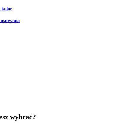
 kolor
y usuwania
żesz wybrać?