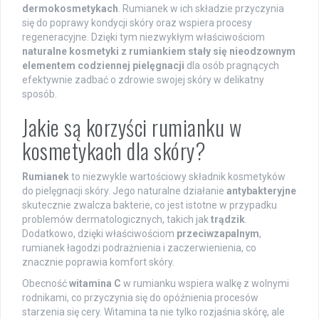
dermokosmetykach
. Rumianek w ich składzie przyczynia
się do poprawy kondycji skóry oraz wspiera procesy
regeneracyjne. Dzięki tym niezwykłym właściwościom
naturalne kosmetyki z rumiankiem stały się nieodzownym
elementem codziennej pielęgnacji
dla osób pragnących
efektywnie zadbać o zdrowie swojej skóry w delikatny
sposób.
Jakie są korzyści rumianku w
kosmetykach dla skóry?
Rumianek
to niezwykle wartościowy składnik kosmetyków
do pielęgnacji skóry. Jego naturalne działanie
antybakteryjne
skutecznie zwalcza bakterie, co jest istotne w przypadku
problemów dermatologicznych, takich jak
trądzik
.
Dodatkowo, dzięki właściwościom
przeciwzapalnym
,
rumianek łagodzi podrażnienia i zaczerwienienia, co
znacznie poprawia komfort skóry.
Obecność
witamina C
w rumianku wspiera walkę z wolnymi
rodnikami, co przyczynia się do opóźnienia procesów
starzenia się cery. Witamina ta nie tylko rozjaśnia skórę, ale