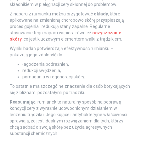
składnikiem w pielęgnacji cery skłonnej do problemów.
Z naparu z rumianku można przygotować
okłady
, które
aplikowane na zmienioną chorobowo skórę przyspieszają
proces gojenia i redukują stany zapalne. Regularne
stosowanie tego naparu wspiera również
oczyszczanie
skóry
, co jest kluczowym elementem walki z trądzikiem.
Wyniki badań potwierdzają efektywność rumianku –
pokazują jego zdolność do:
łagodzenia podrażnień,
redukcji swędzenia,
pomagania w regeneracji skóry.
To ostatnie ma szczególne znaczenie dla osób borykających
się z bliznami pozostałymi po trądziku.
Reasumując
, rumianek to naturalny sposób na poprawę
kondycji cery z wyraźnie udowodnionym działaniem w
leczeniu trądziku. Jego kojące i antybakteryjne właściwości
sprawiają, że jest idealnym rozwiązaniem dla tych, którzy
chcą zadbać o swoją skórę bez użycia agresywnych
substancji chemicznych.