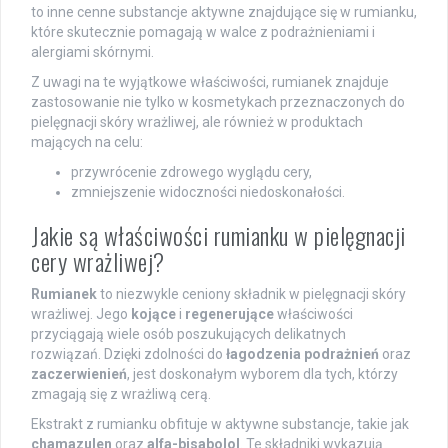
to inne cenne substancje aktywne znajdujące się w rumianku,
które skutecznie pomagają w walce z podrażnieniami i
alergiami skórnymi.
Z uwagi na te wyjątkowe właściwości, rumianek znajduje
zastosowanie nie tylko w kosmetykach przeznaczonych do
pielęgnacji skóry wrażliwej, ale również w produktach
mających na celu:
przywrócenie zdrowego wyglądu cery,
zmniejszenie widoczności niedoskonałości.
Jakie są właściwości rumianku w pielęgnacji
cery wrażliwej?
Rumianek
to niezwykle ceniony składnik w pielęgnacji skóry
wrażliwej. Jego
kojące
i
regenerujące
właściwości
przyciągają wiele osób poszukujących delikatnych
rozwiązań. Dzięki zdolności do
łagodzenia podrażnień
oraz
zaczerwienień
, jest doskonałym wyborem dla tych, którzy
zmagają się z wrażliwą cerą.
Ekstrakt z rumianku obfituje w aktywne substancje, takie jak
chamazulen
oraz
alfa-bisabolol
. Te składniki wykazują