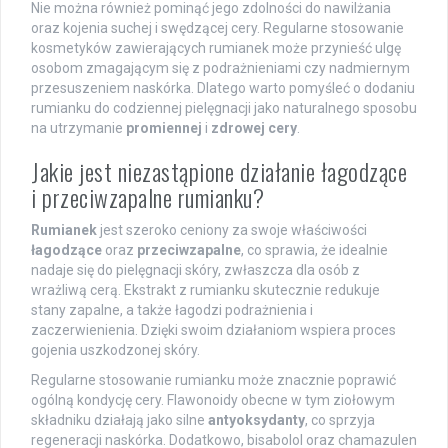
Nie można również pominąć jego zdolności do nawilżania
oraz kojenia suchej i swędzącej cery. Regularne stosowanie
kosmetyków zawierających rumianek może przynieść ulgę
osobom zmagającym się z podrażnieniami czy nadmiernym
przesuszeniem naskórka. Dlatego warto pomyśleć o dodaniu
rumianku do codziennej pielęgnacji jako naturalnego sposobu
na utrzymanie
promiennej
i
zdrowej cery
.
Jakie jest niezastąpione działanie łagodzące
i przeciwzapalne rumianku?
Rumianek
jest szeroko ceniony za swoje właściwości
łagodzące
oraz
przeciwzapalne
, co sprawia, że idealnie
nadaje się do pielęgnacji skóry, zwłaszcza dla osób z
wrażliwą cerą. Ekstrakt z rumianku skutecznie redukuje
stany zapalne, a także łagodzi podrażnienia i
zaczerwienienia. Dzięki swoim działaniom wspiera proces
gojenia uszkodzonej skóry.
Regularne stosowanie rumianku może znacznie poprawić
ogólną kondycję cery. Flawonoidy obecne w tym ziołowym
składniku działają jako silne
antyoksydanty
, co sprzyja
regeneracji naskórka. Dodatkowo, bisabolol oraz chamazulen