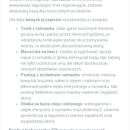
właściwości łagodzące oraz regenerujące, stanowi
doskonałą bazę dla różnorodnych produktów.
Oto kilka
łatwych przepisów
na kosmetyki z rumianku:
Tonik z rumianku:
zalać garść suszonych kwiatów
gorącą wodą i parzyć przez około pół godziny, po
odcedzeniu tonik wykorzystać do przemywania
twarzy, co skutecznie ukoi podrażnioną skórę,
Maseczka na twarz:
szybko przygotować, łącząc
napar z rumianku z glinką zieloną lub białą, taki zabieg
nie tylko oczyszcza cerę, ale także dostarcza jej
cennych składników odżywczych,
Peeling z dodatkiem rumianku:
zmieszać mieloną
kawę lub brązowy cukier z olejem roślinnym oraz
kilkoma kroplami olejku eterycznego z rumianku, taki
peeling delikatnie usunie martwy naskórek i wygładzi
skórę,
Oliwka na bazie oleju roślinnego:
wzbogacona o
olejek eteryczny z rumianku oraz witaminę E, świetnie
sprawdzi się w łagodzeniu stanów zapalnych oraz
wygładzaniu skóry.
Każda z tych receptur DIY
pozwala w prosty sposób