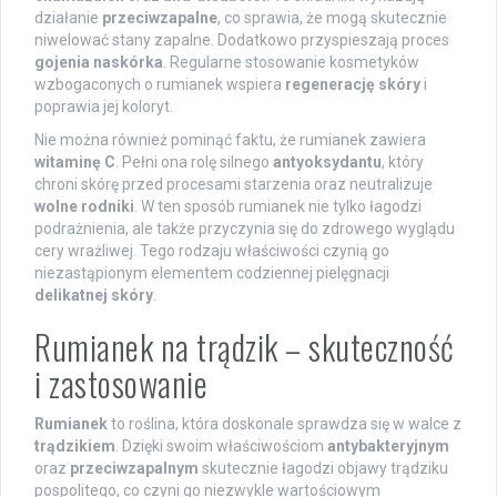
działanie
przeciwzapalne
, co sprawia, że mogą skutecznie
niwelować stany zapalne. Dodatkowo przyspieszają proces
gojenia naskórka
. Regularne stosowanie kosmetyków
wzbogaconych o rumianek wspiera
regenerację skóry
i
poprawia jej koloryt.
Nie można również pominąć faktu, że rumianek zawiera
witaminę C
. Pełni ona rolę silnego
antyoksydantu
, który
chroni skórę przed procesami starzenia oraz neutralizuje
wolne rodniki
. W ten sposób rumianek nie tylko łagodzi
podrażnienia, ale także przyczynia się do zdrowego wyglądu
cery wrażliwej. Tego rodzaju właściwości czynią go
niezastąpionym elementem codziennej pielęgnacji
delikatnej skóry
.
Rumianek na trądzik – skuteczność
i zastosowanie
Rumianek
to roślina, która doskonale sprawdza się w walce z
trądzikiem
. Dzięki swoim właściwościom
antybakteryjnym
oraz
przeciwzapalnym
skutecznie łagodzi objawy trądziku
pospolitego, co czyni go niezwykle wartościowym