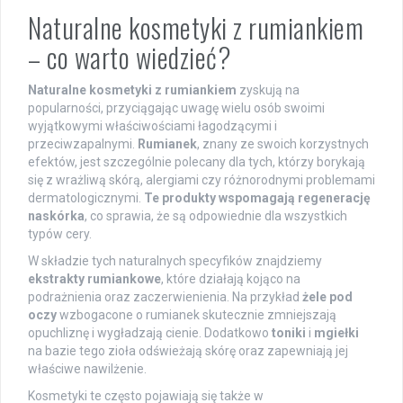
Naturalne kosmetyki z rumiankiem
– co warto wiedzieć?
Naturalne kosmetyki z rumiankiem
zyskują na
popularności, przyciągając uwagę wielu osób swoimi
wyjątkowymi właściwościami łagodzącymi i
przeciwzapalnymi.
Rumianek
, znany ze swoich korzystnych
efektów, jest szczególnie polecany dla tych, którzy borykają
się z wrażliwą skórą, alergiami czy różnorodnymi problemami
dermatologicznymi.
Te produkty wspomagają regenerację
naskórka
, co sprawia, że są odpowiednie dla wszystkich
typów cery.
W składzie tych naturalnych specyfików znajdziemy
ekstrakty rumiankowe
, które działają kojąco na
podrażnienia oraz zaczerwienienia. Na przykład
żele pod
oczy
wzbogacone o rumianek skutecznie zmniejszają
opuchliznę i wygładzają cienie. Dodatkowo
toniki
i
mgiełki
na bazie tego zioła odświeżają skórę oraz zapewniają jej
właściwe nawilżenie.
Kosmetyki te często pojawiają się także w