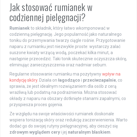
Jak stosować rumianek w
codziennej pielęgnacji?
Rumianek
to składnik, który łatwo wkomponować w
codzienną pielęgnację. Jego popularność jako naturalnego
toniku do przemywania twarzy ciągle rośnie. Przygotowanie
naparu z rumianku jest niezwykle proste: wystarczy zalać
suszone kwiaty wrzącą wodą, poczekać kilka minut, a
następnie przecedzić. Taki tonik skutecznie oczyszcza skórę,
eliminując zanieczyszczenia oraz nadmiar sebum.
Regularne stosowanie rumianku ma pozytywny
wpływ na
kondycję skóry
. Działa on
łagodząco
i
przeciwzapalnie
, co
sprawia, że jest idealnym rozwiązaniem dla osób z cerą
wrażliwą lub podatną na podrażnienia. Można stosować
okłady z naparu na obszary dotknięte stanami zapalnymi, co
przyspiesza proces gojenia.
Ze względu na swoje właściwości rumianek doskonale
wspiera tonizację skóry oraz redukcję zaczerwienienia. Warto
dodać go do swojej rutyny pielęgnacyjnej, aby cieszyć się
zdrowym wyglądem cery
i jej
naturalnym blaskiem
.