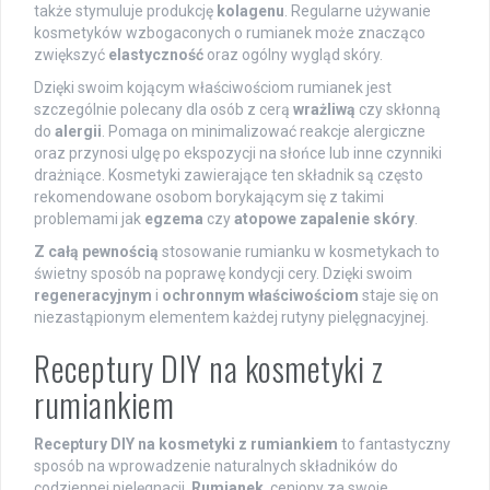
także stymuluje produkcję
kolagenu
. Regularne używanie
kosmetyków wzbogaconych o rumianek może znacząco
zwiększyć
elastyczność
oraz ogólny wygląd skóry.
Dzięki swoim kojącym właściwościom rumianek jest
szczególnie polecany dla osób z cerą
wrażliwą
czy skłonną
do
alergii
. Pomaga on minimalizować reakcje alergiczne
oraz przynosi ulgę po ekspozycji na słońce lub inne czynniki
drażniące. Kosmetyki zawierające ten składnik są często
rekomendowane osobom borykającym się z takimi
problemami jak
egzema
czy
atopowe zapalenie skóry
.
Z całą pewnością
stosowanie rumianku w kosmetykach to
świetny sposób na poprawę kondycji cery. Dzięki swoim
regeneracyjnym
i
ochronnym właściwościom
staje się on
niezastąpionym elementem każdej rutyny pielęgnacyjnej.
Receptury DIY na kosmetyki z
rumiankiem
Receptury DIY na kosmetyki z rumiankiem
to fantastyczny
sposób na wprowadzenie naturalnych składników do
codziennej pielęgnacji.
Rumianek
, ceniony za swoje