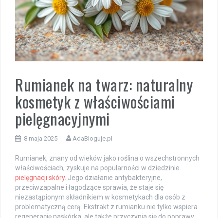
Rumianek na twarz: naturalny
kosmetyk z właściwościami
pielęgnacyjnymi
8 maja 2025
AdaBloguje.pl
Rumianek, znany od wieków jako roślina o wszechstronnych
właściwościach, zyskuje na popularności w dziedzinie
pielęgnacji skóry
. Jego działanie antybakteryjne,
przeciwzapalne i łagodzące sprawia, że staje się
niezastąpionym składnikiem w kosmetykach dla osób z
problematyczną cerą. Ekstrakt z rumianku nie tylko wspiera
regenerację naskórka, ale także przyczynia się do poprawy