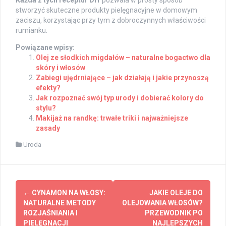
stworzyć skuteczne produkty pielęgnacyjne w domowym
zaciszu, korzystając przy tym z dobroczynnych właściwości
rumianku.
Powiązane wpisy:
Olej ze słodkich migdałów – naturalne bogactwo dla
skóry i włosów
Zabiegi ujędrniające – jak działają i jakie przynoszą
efekty?
Jak rozpoznać swój typ urody i dobierać kolory do
stylu?
Makijaż na randkę: trwałe triki i najważniejsze
zasady
Uroda
Post
←
CYNAMON NA WŁOSY:
JAKIE OLEJE DO
navigation
NATURALNE METODY
OLEJOWANIA WŁOSÓW?
ROZJAŚNIANIA I
PRZEWODNIK PO
PIELĘGNACJI
NAJLEPSZYCH