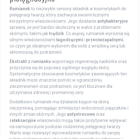
Rumianek
to niezwykle ceniony składnik w kosmetykach do
pielęgnacji twarzy, który zachwyca swoimi licznymi
korzystnymi właściwościami. Jego działanie
antybakteryjne
sprawia, że jest bardzo skuteczny w walce z problemami
skórnymi, takimi jak
trądzik
. Co więcej, rumianek wyróżnia się
silnymi właściwościami
łagodzącymi
i
przeciwzapalnymi
,
co czyni go idealnym wyborem dla osób z wrażliwą cerą lub
skłonnością do podrażnień.
Ekstrakt z rumianku
wspomaga regenerację naskórka oraz
przyczynia się do poprawy ogólnego wyglądu skóry.
Systematyczne stosowanie kosmetyków zawierających ten
składnik może znacznie pomóc w ograniczeniu
zaczerwienień oraz podrażnień, co jest kluczowe dla
utrzymania zdrowej i promiennej cery.
Dodatkowo rumianek ma działanie kojące na skórę
naczyniową, pomagając zmniejszyć widoczność pajączków i
innych zmian skórnych. Jego
antystresowe
oraz
relaksacyjne
właściwości mogą także pozytywnie wpływać
na samopoczucie podczas codziennej pielęgnacji twarzy.
Warto więc rozważyć wprowadzenie rumianku do swojej
rutyny pielęgnacyjnej jako naturalny sposób na zdrowszą i