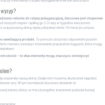
ami przy minimalnym ryzyku wystąpienia efektów ubocznych.
ć wysyp?
zeniu retinolu do rutyny pielęgnacyjnej, kluczowe jest stopniowe
d niższych stężeń i aplikuj go 2-3 razy w tygodniu wieczorem.
żo oczyszczoną skórę; lepiej odczekać około 15 minut po umyciu
o nawilżający produkt.
To pomoże utrzymać odpowiedni poziom
 Warto również rozważyć stosowanie preparatów kojących, które mogą
ładnikiem.
z ostrożność – te dwa elementy mogą znacząco zmniejszyć
nolem?
ędą wspierały naszą skórę. Dzięki nim możemy skutecznie łagodzić
żenie cery. W tym kontekście kluczowe składniki to:
idowej bariery skóry, co ma szczególne znaczenie podczas kuracji
eneracyjne.