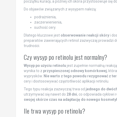
początku kuracji, a później ich skóra przystosowuje się 
Do objawów związanych z wysypem należą:
podrażnienia,
zaczerwienienia,
suchość cery.
Dlatego kluczowe jest
obserwowanie reakcji skóry
i do
preparatów zawierających retinol zazwyczaj prowadzi 
trudności.
Czy wysyp po retinolu jest normalny?
Wysyp po użyciu retinolu
jest zupełnie normalną reakcj
wynika to z
przyspieszonej odnowy komórkowej
, któr
wyprysków.
Nie warto z tego powodu rezygnować z ter
cery i dostosowywać częstotliwość aplikacji retinolu.
Tego typu reakcja zazwyczaj trwa od
jednego do dwóch
utrzymywać się nawet do
28 dni
, co odpowiada cyklowi 
swojej skórze czas na adaptację do nowego kosmety
Ile trwa wysyp po retinolu?