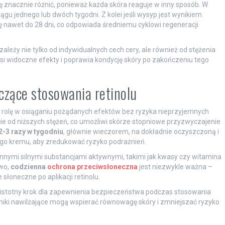
 znacznie różnić, ponieważ każda skóra reaguje w inny sposób. W
gu jednego lub dwóch tygodni. Z kolei jeśli wysyp jest wynikiem
 nawet do 28 dni, co odpowiada średniemu cyklowi regeneracji
zależy nie tylko od indywidualnych cech cery, ale również od stężenia
i widoczne efekty i poprawia kondycję skóry po zakończeniu tego
czące stosowania retinolu
 rolę w osiąganiu pożądanych efektów bez ryzyka nieprzyjemnych
e od niższych stężeń, co umożliwi skórze stopniowe przyzwyczajenie
2-3 razy w tygodniu
, głównie wieczorem, na dokładnie oczyszczoną i
cego kremu, aby zredukować ryzyko podrażnień.
 z innymi silnymi substancjami aktywnymi, takimi jak kwasy czy witamina
wo,
codzienna
ochrona przeciwsłoneczna
jest niezwykle ważna –
słoneczne po aplikacji retinolu.
 istotny krok dla zapewnienia bezpieczeństwa podczas stosowania
dniki nawilżające mogą wspierać równowagę skóry i zmniejszać ryzyko