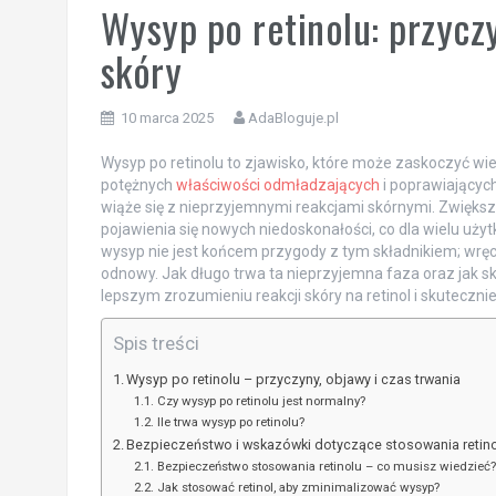
Wysyp po retinolu: przyczy
skóry
10 marca 2025
AdaBloguje.pl
Wysyp po retinolu to zjawisko, które może zaskoczyć wiel
potężnych
właściwości odmładzających
i poprawiających
wiąże się z nieprzyjemnymi reakcjami skórnymi. Zwięk
pojawienia się nowych niedoskonałości, co dla wielu użyt
wysyp nie jest końcem przygody z tym składnikiem; wręc
odnowy. Jak długo trwa ta nieprzyjemna faza oraz jak 
lepszym zrozumieniu reakcji skóry na retinol i skuteczni
Spis treści
Wysyp po retinolu – przyczyny, objawy i czas trwania
Czy wysyp po retinolu jest normalny?
Ile trwa wysyp po retinolu?
Bezpieczeństwo i wskazówki dotyczące stosowania retin
Bezpieczeństwo stosowania retinolu – co musisz wiedzieć?
Jak stosować retinol, aby zminimalizować wysyp?