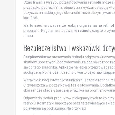
Czas trwania wysypu
po zastosowaniu
retinolu
może się
przypadku podrażnienia, objawy zazwyczaj ustępują w cią
oczyszczania skóry, jego obecność może utrzymywać się
komórek.
Warto mieć na uwadze, że reakcja organizmu na
retinol
preparatu. Regularne stosowanie
retinolu
często przynos
etapu.
Bezpieczeństwo i wskazówki doty
Bezpieczeństwo
stosowania retinolu odgrywa kluczową
skutków ubocznych. Zdecydowanie zaleca się rozpoczęci
się do tego składnika. Aplikację najlepiej przeprowadzać
suchą cerę. Po nałożeniu retinolu warto użyć nawilżają
W trakcie kuracji istotne jest unikanie łączenia retinolu
C, zwłaszcza w początkowej fazie stosowania. Dodatko
skóra może stać się bardziej wrażliwa na promieniowanie 
Odpowiedni wybór produktów pielęgnacyjnych to kolejny
retinolu. Kosmetyki łagodzące oraz te zawierające skła
pojawienia się podrażnień. Na przykład: