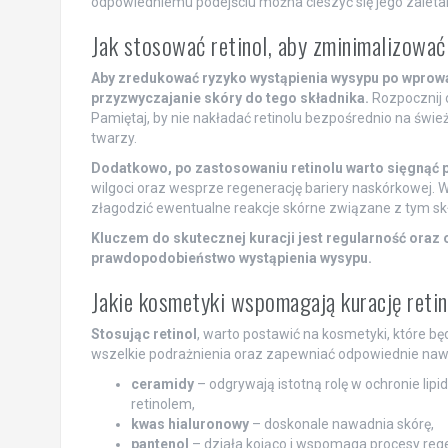
odpowiedniemu podejściu można cieszyć się jego zalet
Jak stosować retinol, aby zminimalizowa
Aby zredukować ryzyko wystąpienia wysypu po wprowad
przyzwyczajanie skóry do tego składnika.
Rozpocznij o
Pamiętaj, by nie nakładać retinolu bezpośrednio na świe
twarzy.
Dodatkowo, po zastosowaniu retinolu warto sięgnąć p
wilgoci oraz wesprze regenerację bariery naskórkowej.
złagodzić ewentualne reakcje skórne związane z tym sk
Kluczem do skutecznej kuracji jest regularność ora
prawdopodobieństwo wystąpienia wysypu.
Jakie kosmetyki wspomagają kurację reti
Stosując retinol
, warto postawić na kosmetyki, które b
wszelkie podrażnienia oraz zapewniać odpowiednie nawil
ceramidy
– odgrywają istotną rolę w ochronie lip
retinolem,
kwas hialuronowy
– doskonale nawadnia skórę,
pantenol
– działa kojąco i wspomaga procesy reg