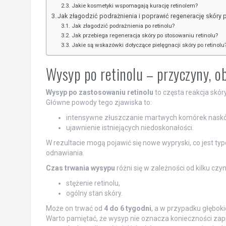
Jakie kosmetyki wspomagają kurację retinolem?
Jak złagodzić podrażnienia i poprawić regenerację skóry p
Jak złagodzić podrażnienia po retinolu?
Jak przebiega regeneracja skóry po stosowaniu retinolu?
Jakie są wskazówki dotyczące pielęgnacji skóry po retinolu
Wysyp po retinolu – przyczyny, ob
Wysyp po zastosowaniu retinolu
to częsta reakcja skór
Główne powody tego zjawiska to:
intensywne złuszczanie martwych komórek naskó
ujawnienie istniejących niedoskonałości.
W rezultacie mogą pojawić się nowe wypryski, co jest typ
odnawiania.
Czas trwania wysypu
różni się w zależności od kilku czyn
stężenie retinolu,
ogólny stan skóry.
Może on trwać od
4 do 6 tygodni
, a w przypadku głębok
Warto pamiętać, że wysyp nie oznacza konieczności zap