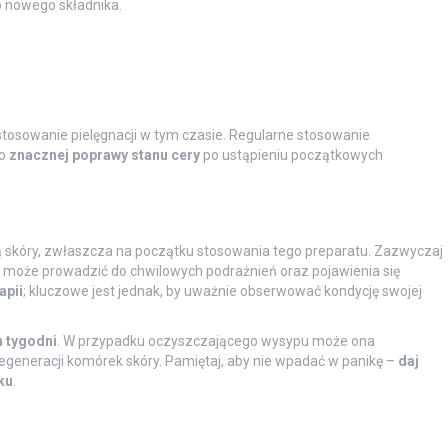
do nowego składnika.
stosowanie pielęgnacji w tym czasie. Regularne stosowanie
do
znacznej poprawy stanu cery
po ustąpieniu początkowych
ą skóry, zwłaszcza na początku stosowania tego preparatu. Zazwyczaj
a może prowadzić do chwilowych podrażnień oraz pojawienia się
apii
; kluczowe jest jednak, by uważnie obserwować kondycję swojej
 tygodni
. W przypadku oczyszczającego wysypu może ona
regeneracji komórek skóry. Pamiętaj, aby nie wpadać w panikę –
daj
ku
.