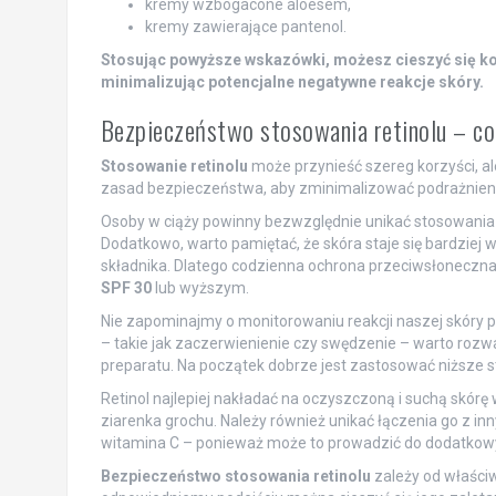
kremy wzbogacone aloesem,
kremy zawierające pantenol.
Stosując powyższe wskazówki, możesz cieszyć się kor
minimalizując potencjalne negatywne reakcje skóry.
Bezpieczeństwo stosowania retinolu – co
Stosowanie retinolu
może przynieść szereg korzyści, al
zasad bezpieczeństwa, aby zminimalizować podrażnienia 
Osoby w ciąży powinny bezwzględnie unikać stosowania re
Dodatkowo, warto pamiętać, że skóra staje się bardziej
składnika. Dlatego codzienna ochrona przeciwsłoneczna 
SPF 30
lub wyższym.
Nie zapominajmy o monitorowaniu reakcji naszej skóry po
– takie jak zaczerwienienie czy swędzenie – warto rozwa
preparatu. Na początek dobrze jest zastosować niższe s
Retinol najlepiej nakładać na oczyszczoną i suchą skórę 
ziarenka grochu. Należy również unikać łączenia go z i
witamina C – ponieważ może to prowadzić do dodatkow
Bezpieczeństwo stosowania retinolu
zależy od właściw