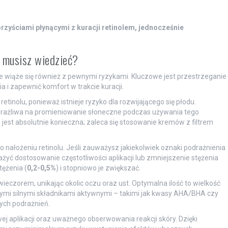
zyściami płynącymi z kuracji retinolem, jednocześnie
 musisz wiedzieć?
e wiąże się również z pewnymi ryzykami. Kluczowe jest przestrzeganie
i zapewnić komfort w trakcie kuracji.
tinolu, ponieważ istnieje ryzyko dla rozwijającego się płodu.
 wrażliwa na promieniowanie słoneczne podczas używania tego
jest absolutnie konieczna; zaleca się stosowanie kremów z filtrem
 nałożeniu retinolu. Jeśli zauważysz jakiekolwiek oznaki podrażnienia
żyć dostosowanie częstotliwości aplikacji lub zmniejszenie stężenia
tężenia (
0,2-0,5%
) i stopniowo je zwiększać.
wieczorem, unikając okolic oczu oraz ust. Optymalna ilość to wielkość
nnymi silnymi składnikami aktywnymi – takimi jak kwasy AHA/BHA czy
ych podrażnień.
ej aplikacji oraz uważnego obserwowania reakcji skóry. Dzięki