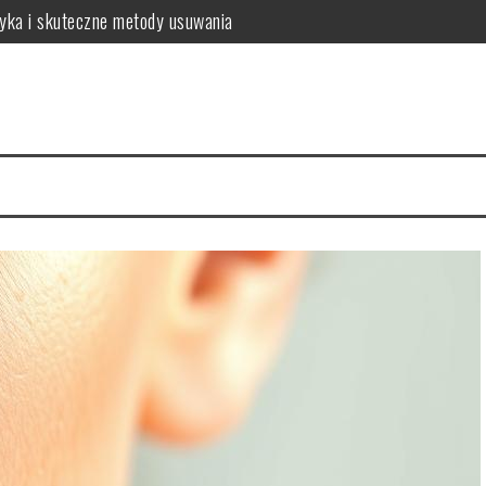
tyka i skuteczne metody usuwania
o warto wiedzieć?
a zdrowych włosów?
 i najczęstsze problemy
 zalecenia dla zdrowia
sposób na intensywny kolor