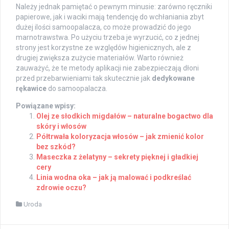
Należy jednak pamiętać o pewnym minusie: zarówno ręczniki
papierowe, jak i waciki mają tendencję do wchłaniania zbyt
dużej ilości samoopalacza, co może prowadzić do jego
marnotrawstwa. Po użyciu trzeba je wyrzucić, co z jednej
strony jest korzystne ze względów higienicznych, ale z
drugiej zwiększa zużycie materiałów. Warto również
zauważyć, że te metody aplikacji nie zabezpieczają dłoni
przed przebarwieniami tak skutecznie jak
dedykowane
rękawice
do samoopalacza.
Powiązane wpisy:
Olej ze słodkich migdałów – naturalne bogactwo dla
skóry i włosów
Półtrwała koloryzacja włosów – jak zmienić kolor
bez szkód?
Maseczka z żelatyny – sekrety pięknej i gładkiej
cery
Linia wodna oka – jak ją malować i podkreślać
zdrowie oczu?
Uroda