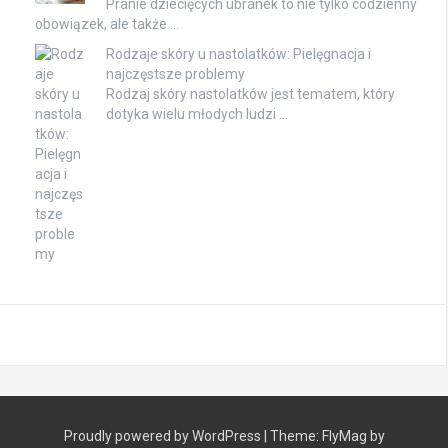
Pranie dziecięcych ubranek to nie tylko codzienny
obowiązek, ale także …
Rodzaje skóry u nastolatków: Pielęgnacja i
najczęstsze problemy
Rodzaj skóry nastolatków jest tematem, który
dotyka wielu młodych ludzi …
Proudly powered by WordPress
|
Theme:
FlyMag
by