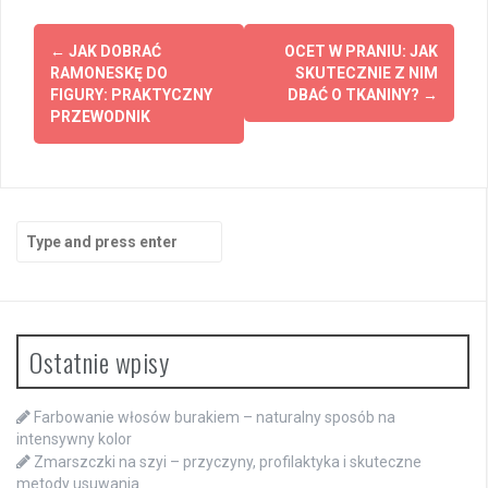
Post
←
JAK DOBRAĆ
OCET W PRANIU: JAK
navigation
RAMONESKĘ DO
SKUTECZNIE Z NIM
FIGURY: PRAKTYCZNY
DBAĆ O TKANINY?
→
PRZEWODNIK
Search
for:
Ostatnie wpisy
Farbowanie włosów burakiem – naturalny sposób na
intensywny kolor
Zmarszczki na szyi – przyczyny, profilaktyka i skuteczne
metody usuwania