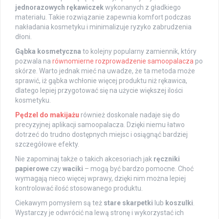
jednorazowych rękawiczek
wykonanych z gładkiego
materiału. Takie rozwiązanie zapewnia komfort podczas
nakładania kosmetyku i minimalizuje ryzyko zabrudzenia
dłoni.
Gąbka kosmetyczna
to kolejny popularny zamiennik, który
pozwala na
równomierne rozprowadzenie samoopalacza
po
skórze. Warto jednak mieć na uwadze, że ta metoda może
sprawić, iż gąbka wchłonie więcej produktu niż rękawica,
dlatego lepiej przygotować się na użycie większej ilości
kosmetyku.
Pędzel do makijażu
również doskonale nadaje się do
precyzyjnej aplikacji samoopalacza. Dzięki niemu łatwo
dotrzeć do trudno dostępnych miejsc i osiągnąć bardziej
szczegółowe efekty.
Nie zapominaj także o takich akcesoriach jak
ręczniki
papierowe
czy
waciki
– mogą być bardzo pomocne. Choć
wymagają nieco więcej wprawy, dzięki nim można lepiej
kontrolować ilość stosowanego produktu.
Ciekawym pomysłem są też
stare skarpetki
lub
koszulki
.
Wystarczy je odwrócić na lewą stronę i wykorzystać ich