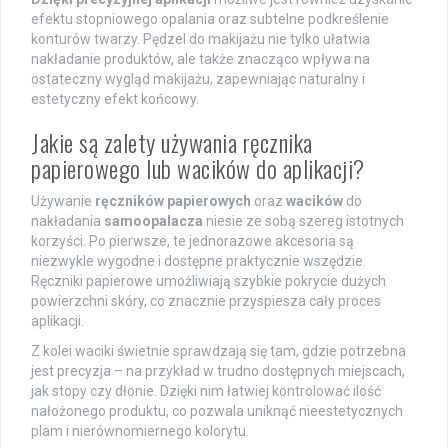
efektu stopniowego opalania oraz subtelne podkreślenie
konturów twarzy. Pędzel do makijażu nie tylko ułatwia
nakładanie produktów, ale także znacząco wpływa na
ostateczny wygląd makijażu, zapewniając naturalny i
estetyczny efekt końcowy.
Jakie są zalety używania ręcznika
papierowego lub wacików do aplikacji?
Używanie
ręczników papierowych
oraz
wacików
do
nakładania
samoopalacza
niesie ze sobą szereg istotnych
korzyści. Po pierwsze, te jednorazowe akcesoria są
niezwykle wygodne i dostępne praktycznie wszędzie.
Ręczniki papierowe umożliwiają szybkie pokrycie dużych
powierzchni skóry, co znacznie przyspiesza cały proces
aplikacji.
Z kolei waciki świetnie sprawdzają się tam, gdzie potrzebna
jest precyzja – na przykład w trudno dostępnych miejscach,
jak stopy czy dłonie. Dzięki nim łatwiej kontrolować ilość
nałożonego produktu, co pozwala uniknąć nieestetycznych
plam i nierównomiernego kolorytu.