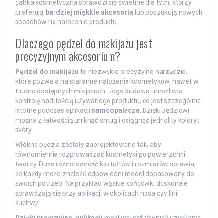
gąbka kosmetyczna sprawdzi się świetnie dla tych, którzy
preferują
bardziej miękkie akcesoria
lub poszukują nowych
sposobów na nałożenie produktu.
Dlaczego pędzel do makijażu jest
precyzyjnym akcesorium?
Pędzel do makijażu
to niezwykle precyzyjne narzędzie,
które pozwala na staranne nałożenie kosmetyków, nawet w
trudno dostępnych miejscach. Jego budowa umożliwia
kontrolę nad ilością używanego produktu, co jest szczególnie
istotne podczas aplikacji
samoopalacza
. Dzięki pędzlowi
można z łatwością uniknąć smug i osiągnąć jednolity koloryt
skóry.
Włókna pędzla zostały zaprojektowane tak, aby
równomiernie rozprowadzać kosmetyki po powierzchni
twarzy. Duża różnorodność kształtów i rozmiarów sprawia,
że każdy może znaleźć odpowiedni model dopasowany do
swoich potrzeb. Na przykład wąskie końcówki doskonale
sprawdzają się przy aplikacji w okolicach nosa czy linii
żuchwy.
Dzięki precyzyjnej aplikacji
możliwe jest również uzyskanie