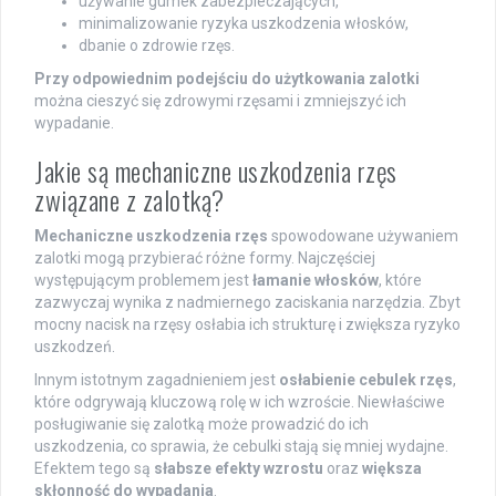
używanie gumek zabezpieczających,
minimalizowanie ryzyka uszkodzenia włosków,
dbanie o zdrowie rzęs.
Przy odpowiednim podejściu do użytkowania zalotki
można cieszyć się zdrowymi rzęsami i zmniejszyć ich
wypadanie.
Jakie są mechaniczne uszkodzenia rzęs
związane z zalotką?
Mechaniczne uszkodzenia rzęs
spowodowane używaniem
zalotki mogą przybierać różne formy. Najczęściej
występującym problemem jest
łamanie włosków
, które
zazwyczaj wynika z nadmiernego zaciskania narzędzia. Zbyt
mocny nacisk na rzęsy osłabia ich strukturę i zwiększa ryzyko
uszkodzeń.
Innym istotnym zagadnieniem jest
osłabienie cebulek rzęs
,
które odgrywają kluczową rolę w ich wzroście. Niewłaściwe
posługiwanie się zalotką może prowadzić do ich
uszkodzenia, co sprawia, że cebulki stają się mniej wydajne.
Efektem tego są
słabsze efekty wzrostu
oraz
większa
skłonność do wypadania
.