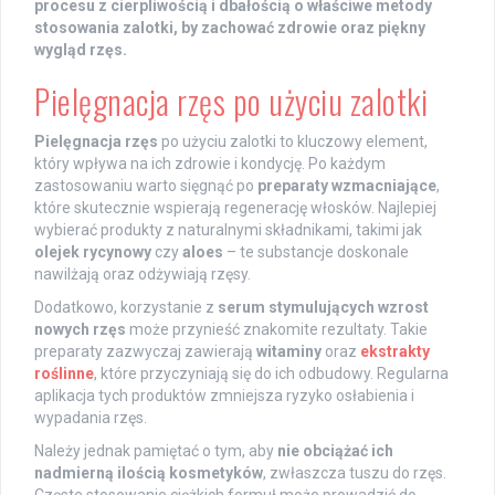
procesu z cierpliwością i dbałością o właściwe metody
stosowania zalotki, by zachować zdrowie oraz piękny
wygląd rzęs.
Pielęgnacja rzęs po użyciu zalotki
Pielęgnacja rzęs
po użyciu zalotki to kluczowy element,
który wpływa na ich zdrowie i kondycję. Po każdym
zastosowaniu warto sięgnąć po
preparaty wzmacniające
,
które skutecznie wspierają regenerację włosków. Najlepiej
wybierać produkty z naturalnymi składnikami, takimi jak
olejek rycynowy
czy
aloes
– te substancje doskonale
nawilżają oraz odżywiają rzęsy.
Dodatkowo, korzystanie z
serum stymulujących wzrost
nowych rzęs
może przynieść znakomite rezultaty. Takie
preparaty zazwyczaj zawierają
witaminy
oraz
ekstrakty
roślinne
, które przyczyniają się do ich odbudowy. Regularna
aplikacja tych produktów zmniejsza ryzyko osłabienia i
wypadania rzęs.
Należy jednak pamiętać o tym, aby
nie obciążać ich
nadmierną ilością kosmetyków
, zwłaszcza tuszu do rzęs.
Częste stosowanie ciężkich formuł może prowadzić do