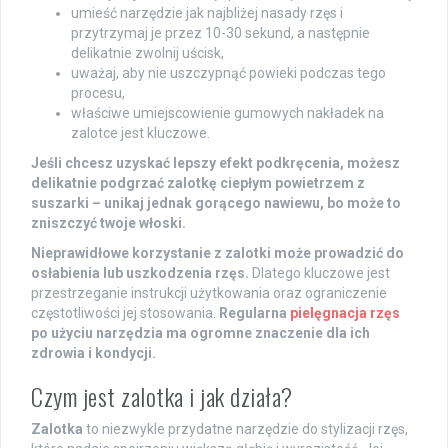
umieść narzędzie jak najbliżej nasady rzęs i
przytrzymaj je przez 10-30 sekund, a następnie
delikatnie zwolnij uścisk,
uważaj, aby nie uszczypnąć powieki podczas tego
procesu,
właściwe umiejscowienie gumowych nakładek na
zalotce jest kluczowe.
Jeśli chcesz uzyskać lepszy efekt podkręcenia, możesz
delikatnie podgrzać zalotkę ciepłym powietrzem z
suszarki – unikaj jednak gorącego nawiewu, bo może to
zniszczyć twoje włoski.
Nieprawidłowe korzystanie z zalotki może prowadzić do
osłabienia lub uszkodzenia rzęs.
Dlatego kluczowe jest
przestrzeganie instrukcji użytkowania oraz ograniczenie
częstotliwości jej stosowania.
Regularna
pielęgnacja rzęs
po użyciu narzędzia ma ogromne znaczenie dla ich
zdrowia i kondycji.
Czym jest zalotka i jak działa?
Zalotka
to niezwykle przydatne narzędzie do stylizacji rzęs,