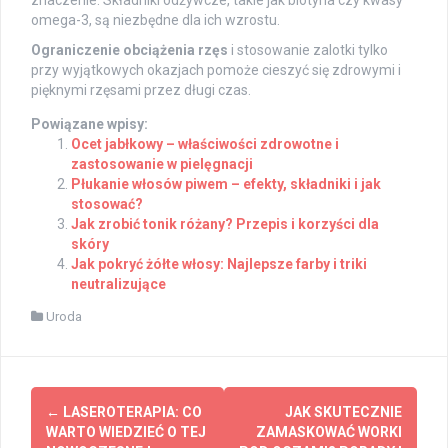
omega-3, są niezbędne dla ich wzrostu.
Ograniczenie obciążenia rzęs
i stosowanie zalotki tylko
przy wyjątkowych okazjach pomoże cieszyć się zdrowymi i
pięknymi rzęsami przez długi czas.
Powiązane wpisy:
Ocet jabłkowy – właściwości zdrowotne i
zastosowanie w pielęgnacji
Płukanie włosów piwem – efekty, składniki i jak
stosować?
Jak zrobić tonik różany? Przepis i korzyści dla
skóry
Jak pokryć żółte włosy: Najlepsze farby i triki
neutralizujące
Uroda
Post
←
LASEROTERAPIA: CO
JAK SKUTECZNIE
navigation
WARTO WIEDZIEĆ O TEJ
ZAMASKOWAĆ WORKI