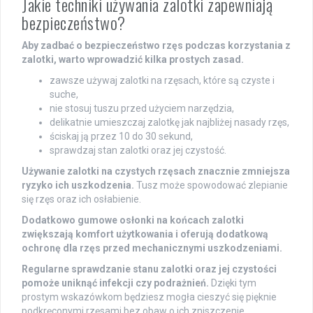
Jakie techniki używania zalotki zapewniają
bezpieczeństwo?
Aby zadbać o bezpieczeństwo rzęs podczas korzystania z
zalotki, warto wprowadzić kilka prostych zasad.
zawsze używaj zalotki na rzęsach, które są czyste i
suche,
nie stosuj tuszu przed użyciem narzędzia,
delikatnie umieszczaj zalotkę jak najbliżej nasady rzęs,
ściskaj ją przez 10 do 30 sekund,
sprawdzaj stan zalotki oraz jej czystość.
Używanie zalotki na czystych rzęsach znacznie zmniejsza
ryzyko ich uszkodzenia.
Tusz może spowodować zlepianie
się rzęs oraz ich osłabienie.
Dodatkowo gumowe osłonki na końcach zalotki
zwiększają komfort użytkowania i oferują dodatkową
ochronę dla rzęs przed mechanicznymi uszkodzeniami.
Regularne sprawdzanie stanu zalotki oraz jej czystości
pomoże uniknąć infekcji czy podrażnień.
Dzięki tym
prostym wskazówkom będziesz mogła cieszyć się pięknie
podkręconymi rzęsami bez obaw o ich zniszczenie.