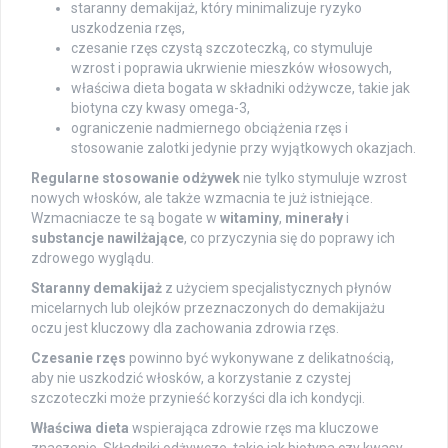
staranny demakijaż, który minimalizuje ryzyko
uszkodzenia rzęs,
czesanie rzęs czystą szczoteczką, co stymuluje
wzrost i poprawia ukrwienie mieszków włosowych,
właściwa dieta bogata w składniki odżywcze, takie jak
biotyna czy kwasy omega-3,
ograniczenie nadmiernego obciążenia rzęs i
stosowanie zalotki jedynie przy wyjątkowych okazjach.
Regularne stosowanie odżywek
nie tylko stymuluje wzrost
nowych włosków, ale także wzmacnia te już istniejące.
Wzmacniacze te są bogate w
witaminy
,
minerały
i
substancje nawilżające
, co przyczynia się do poprawy ich
zdrowego wyglądu.
Staranny demakijaż
z użyciem specjalistycznych płynów
micelarnych lub olejków przeznaczonych do demakijażu
oczu jest kluczowy dla zachowania zdrowia rzęs.
Czesanie rzęs
powinno być wykonywane z delikatnością,
aby nie uszkodzić włosków, a korzystanie z czystej
szczoteczki może przynieść korzyści dla ich kondycji.
Właściwa dieta
wspierająca zdrowie rzęs ma kluczowe
znaczenie. Składniki odżywcze, takie jak biotyna czy kwasy