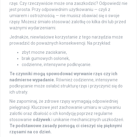
rzęs. Czy rzeczywiście może ona zaszkodzić? Odpowiedź nie
jest prosta. Przy odpowiednim użytkowaniu — czyli z
umiarem i ostrożnością — nie musisz obawiać się o swoje
rzęsy. Możesz śmiało stosować zalotkę co kilka dni lub przed
ważnymi wydarzeniami.
Jednakże, niewłaściwe korzystanie z tego narzędzia może
prowadzić do poważnych konsekwencji. Na przykład:
zbyt mocne zaciskanie,
brak gumowych osłonek,
codzienne, intensywne podkręcanie.
Te czynniki mogą spowodować wyrwanie rzęs czy ich
nadmierne wypadanie.
Również codzienne, intensywne
podkręcanie może osłabić strukturę rzęs i przyczynić się do
ich utraty.
Nie zapominaj, że zdrowe rzęsy wymagają odpowiedniej
pielęgnacji. Kluczowe jest zachowanie umiaru w używaniu
zalotki oraz dbałość o ich kondycję poprzez regularne
stosowanie
odżywek
i unikanie mechanicznych uszkodzeń.
Te podstawowe zasady pomogą ci cieszyć się pięknymi
rzęsami na co dzień.