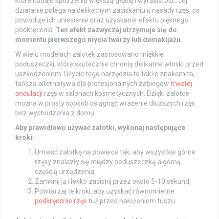
które nadaje spojrzeniu większą głębię i wyrazistość. Jej
działanie polega na delikatnym zaciskaniu u nasady rzęs, co
powoduje ich uniesienie oraz uzyskanie efektu pięknego
podkręcenia.
Ten efekt zazwyczaj utrzymuje się do
momentu pierwszego mycia twarzy lub demakijażu.
W wielu modelach zalotek zastosowano miękkie
poduszeczki, które skutecznie chronią delikatne włoski przed
uszkodzeniem. Użycie tego narzędzia to także znakomita,
tańsza alternatywa dla profesjonalnych zabiegów
trwałej
ondulacji
rzęs w salonach kosmetycznych. Dzięki zalotce
można w prosty sposób osiągnąć wrażenie dłuższych rzęs
bez wychodzenia z domu.
Aby prawidłowo używać zalotki, wykonaj następujące
kroki:
Umieść zalotkę na powiece tak, aby wszystkie górne
rzęsy znalazły się między poduszeczką a górną
częścią urządzenia,
Zamknij ją i lekko zacisnij przez około 5-10 sekund,
Powtarzaj te kroki, aby uzyskać równomierne
podkręcenie rzęs
tuż przed nałożeniem tuszu.