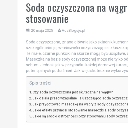
Soda oczyszczona na wągry
stosowanie
20 maja 2025
AdaBloguje.pl
Soda oczyszczona, znana głównie jako składnik kuchenn
szczególności, jej właściwości oczyszczające i złuszc
Te małe, czarne punkciki na skórze mogą być uciążliwe, a
Maseczka na bazie sody oczyszczonej może nie tylko odt
sebum. Jednak, jak w przypadku każdej domowej kuracji,
potencjalnych podrażnień. Jak więc skutecznie wykorzys
Spis treści
Czy soda oczyszczona jest skuteczna na wągry?
Jak działa przeciwzapalnie i złuszczająco soda oczyszc
Jak przygotować maseczkę na wągry z sody oczyszczone
Jakie efekty przynosi stosowanie maseczki z sody oczys
Jakie są środki ostrożności przy stosowaniu sody oczysz