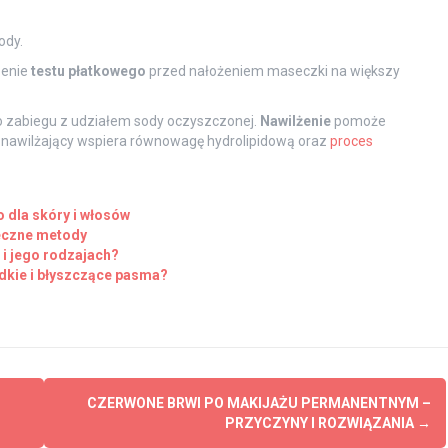
ody.
zenie
testu płatkowego
przed nałożeniem maseczki na większy
 zabiegu z udziałem sody oczyszczonej.
Nawilżenie
pomoże
nawilżający wspiera równowagę hydrolipidową oraz
proces
 dla skóry i włosów
teczne metody
 i jego rodzajach?
dkie i błyszczące pasma?
CZERWONE BRWI PO MAKIJAŻU PERMANENTNYM –
PRZYCZYNY I ROZWIĄZANIA
→