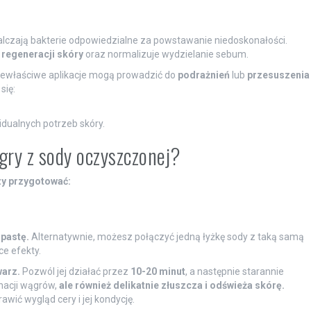
lczają bakterie odpowiedzialne za powstawanie niedoskonałości.
s
regeneracji skóry
oraz normalizuje wydzielanie sebum.
iewłaściwe aplikacje mogą prowadzić do
podrażnień
lub
przesuszenia
się:
dualnych potrzeb skóry.
ry z sody oczyszczonej?
zy przygotować:
 pastę.
Alternatywnie, możesz połączyć jedną łyżkę sody z taką samą
ce efekty.
arz.
Pozwól jej działać przez
10-20 minut
, a następnie starannie
inacji wągrów,
ale również delikatnie złuszcza i odświeża skórę.
ić wygląd cery i jej kondycję.