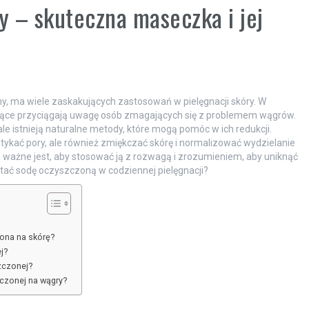
 – skuteczna maseczka i jej
y, ma wiele zaskakujących zastosowań w pielęgnacji skóry. W
zające przyciągają uwagę osób zmagających się z problemem wągrów.
le istnieją naturalne metody, które mogą pomóc w ich redukcji.
ykać pory, ale również zmiękczać skórę i normalizować wydzielanie
 ważne jest, aby stosować ją z rozwagą i zrozumieniem, aby uniknąć
tać sodę oczyszczoną w codziennej pielęgnacji?
zona na skórę?
j?
zczonej?
czonej na wągry?