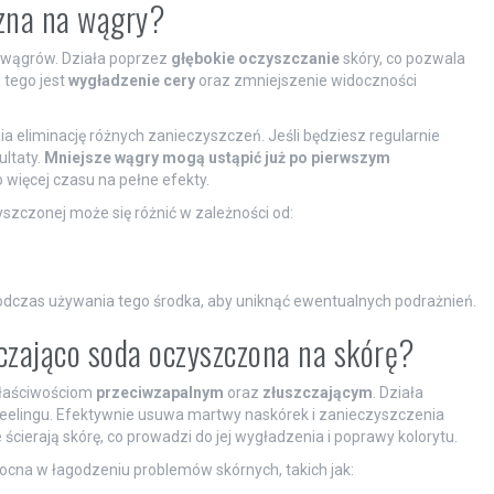
czna na wągry?
 wągrów. Działa poprzez
głębokie oczyszczanie
skóry, co pozwala
tego jest
wygładzenie cery
oraz zmniejszenie widoczności
wia eliminację różnych zanieczyszczeń. Jeśli będziesz regularnie
ltaty.
Mniejsze wągry mogą ustąpić już po pierwszym
więcej czasu na pełne efekty.
szczonej może się różnić w zależności od:
czas używania tego środka, aby uniknąć ewentualnych podrażnień.
zczająco soda oczyszczona na skórę?
właściwościom
przeciwzapalnym
oraz
złuszczającym
. Działa
 peelingu. Efektywnie usuwa martwy naskórek i zanieczyszczenia
cierają skórę, co prowadzi do jej wygładzenia i poprawy kolorytu.
cna w łagodzeniu problemów skórnych, takich jak: