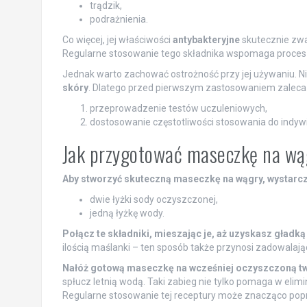
trądzik,
podrażnienia.
Co więcej, jej właściwości
antybakteryjne
skutecznie zwa
Regularne stosowanie tego składnika wspomaga proce
Jednak warto zachować ostrożność przy jej używaniu. N
skóry
. Dlatego przed pierwszym zastosowaniem zaleca 
przeprowadzenie testów uczuleniowych,
dostosowanie częstotliwości stosowania do indywi
Jak przygotować maseczkę na wąg
Aby stworzyć skuteczną maseczkę na wągry, wystarc
dwie łyżki sody oczyszczonej,
jedną łyżkę wody.
Połącz te składniki, mieszając je, aż uzyskasz gładką
ilością maślanki – ten sposób także przynosi zadowalają
Nałóż gotową maseczkę na wcześniej oczyszczoną tw
spłucz letnią wodą. Taki zabieg nie tylko pomaga w elim
Regularne stosowanie tej receptury może znacząco popraw