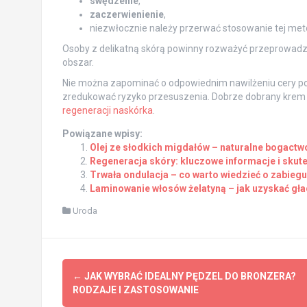
swędzenie
,
zaczerwienienie
,
niezwłocznie należy przerwać stosowanie tej met
Osoby z delikatną skórą powinny rozważyć przeprowad
obszar.
Nie można zapominać o odpowiednim nawilżeniu cery po
zredukować ryzyko przesuszenia. Dobrze dobrany krem 
regeneracji naskórka
.
Powiązane wpisy:
Olej ze słodkich migdałów – naturalne bogactwo
Regeneracja skóry: kluczowe informacje i sku
Trwała ondulacja – co warto wiedzieć o zabiegu
Laminowanie włosów żelatyną – jak uzyskać gła
Uroda
Post
←
JAK WYBRAĆ IDEALNY PĘDZEL DO BRONZERA?
navigation
RODZAJE I ZASTOSOWANIE