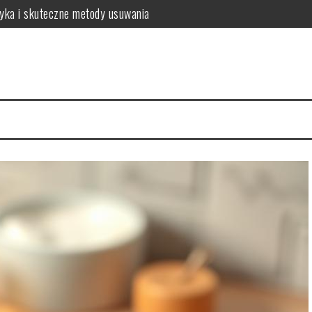
tyka i skuteczne metody usuwania
o warto wiedzieć?
a zdrowych włosów?
 i najczęstsze problemy
 zalecenia dla zdrowia
sposób na intensywny kolor