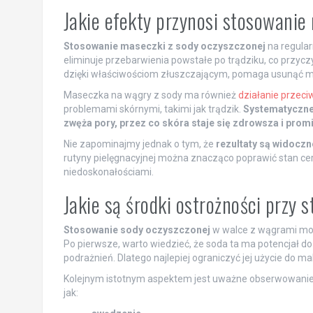
Jakie efekty przynosi stosowanie
Stosowanie maseczki z sody oczyszczonej
na regular
eliminuje przebarwienia powstałe po trądziku, co przyczy
dzięki właściwościom złuszczającym, pomaga usunąć mar
Maseczka na wągry z sody ma również
działanie przec
problemami skórnymi, takimi jak trądzik.
Systematyczne 
zwęża pory, przez co skóra staje się zdrowsza i prom
Nie zapominajmy jednak o tym, że
rezultaty są widoczne
rutyny pielęgnacyjnej można znacząco poprawić stan cery
niedoskonałościami.
Jakie są środki ostrożności przy
Stosowanie sody oczyszczonej
w walce z wągrami moż
Po pierwsze, warto wiedzieć, że soda ta ma potencjał d
podrażnień. Dlatego najlepiej ograniczyć jej użycie do 
Kolejnym istotnym aspektem jest uważne obserwowanie re
jak: