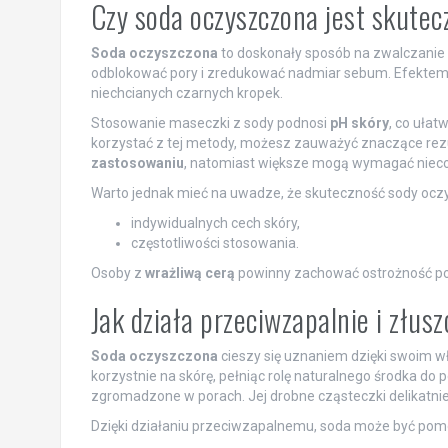
Czy soda oczyszczona jest skute
Soda oczyszczona
to doskonały sposób na zwalczanie
odblokować pory i zredukować nadmiar sebum. Efektem 
niechcianych czarnych kropek.
Stosowanie maseczki z sody podnosi
pH skóry
, co ułat
korzystać z tej metody, możesz zauważyć znaczące rezu
zastosowaniu
, natomiast większe mogą wymagać nieco 
Warto jednak mieć na uwadze, że skuteczność sody oczy
indywidualnych cech skóry,
częstotliwości stosowania.
Osoby z
wrażliwą cerą
powinny zachować ostrożność pod
Jak działa przeciwzapalnie i złus
Soda oczyszczona
cieszy się uznaniem dzięki swoim 
korzystnie na skórę, pełniąc rolę naturalnego środka do
zgromadzone w porach. Jej drobne cząsteczki delikatnie ś
Dzięki działaniu przeciwzapalnemu, soda może być pomo