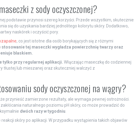
 maseczki z sody oczyszczonej?
nej podstawie przynosi szereg korzyści. Przede wszystkim, skutecznie
nia się do uzyskania bardziej jednolitego kolorytu skóry. Dodatkowo,
twy naskórek i oczyścić pory.
iwzapalne
, co jest istotne dla osób borykających się z różnymi
stosowanie tej maseczki wygładza powierzchnię twarzy oraz
ieniuje blaskiem.
 tylko przy regularnej aplikacji.
Włączając maseczkę do codziennej
 tłustej lub mieszanej oraz skuteczniej walczyć z
 stosowaniu sody oczyszczonej na wągry?
e przynieść zamierzone rezultaty, ale wymaga pewnej ostrożności.
o zakłócania naturalnego poziomu pH skóry, co może prowadzić do
maksymalnie
dwóch razy w tygodniu
.
akcji skóry po aplikacji. W przypadku wystąpienia takich objawów