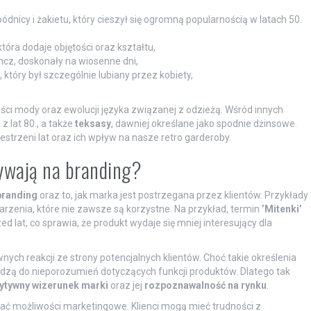
ódnicy i żakietu, który cieszył się ogromną popularnością w latach 50.
tóra dodaje objętości oraz kształtu,
rencz, doskonały na wiosenne dni,
, który był szczególnie lubiany przez kobiety,
i mody oraz ewolucji języka związanej z odzieżą. Wśród innych
 z lat 80., a także
teksasy
, dawniej określane jako spodnie dżinsowe.
estrzeni lat oraz ich wpływ na nasze retro garderoby.
ywają na branding?
branding
oraz to, jak marka jest postrzegana przez klientów. Przykłady
rzenia, które nie zawsze są korzystne. Na przykład, termin
’Mitenki’
 lat, co sprawia, że produkt wydaje się mniej interesujący dla
ych reakcji ze strony potencjalnych klientów. Choć takie określenia
zą do nieporozumień dotyczących funkcji produktów. Dlatego tak
ytywny wizerunek marki
oraz jej
rozpoznawalność na rynku
.
ć możliwości marketingowe. Klienci mogą mieć trudności z