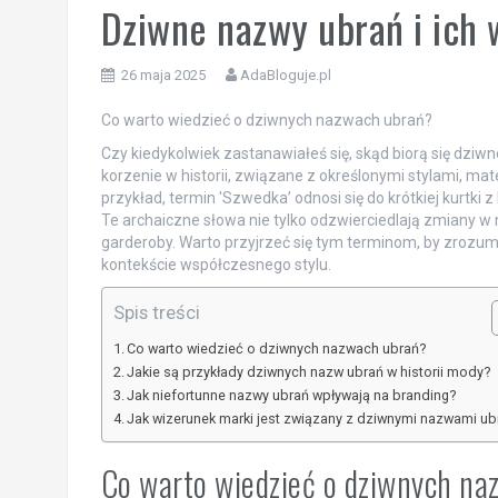
Dziwne nazwy ubrań i ich
26 maja 2025
AdaBloguje.pl
Co warto wiedzieć o dziwnych nazwach ubrań?
Czy kiedykolwiek zastanawiałeś się, skąd biorą się dziw
korzenie w historii, związane z określonymi stylami, m
przykład, termin 'Szwedka’ odnosi się do krótkiej kurtki z
Te archaiczne słowa nie tylko odzwierciedlają zmiany w
garderoby. Warto przyjrzeć się tym terminom, by zrozumi
kontekście współczesnego stylu.
Spis treści
Co warto wiedzieć o dziwnych nazwach ubrań?
Jakie są przykłady dziwnych nazw ubrań w historii mody?
Jak niefortunne nazwy ubrań wpływają na branding?
Jak wizerunek marki jest związany z dziwnymi nazwami ub
Co warto wiedzieć o dziwnych n