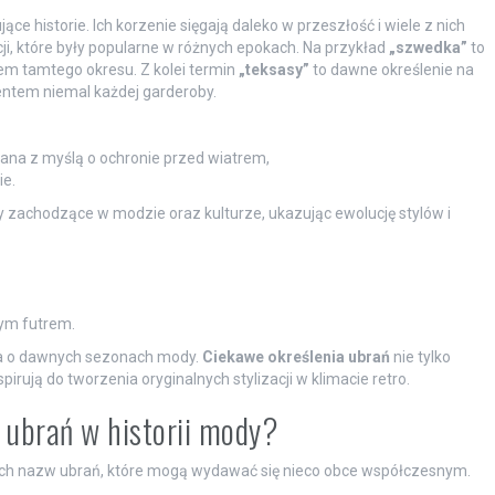
ące historie. Ich korzenie sięgają daleko w przeszłość i wiele z nich
cji, które były popularne w różnych epokach. Na przykład
„szwedka”
to
lem tamtego okresu. Z kolei termin
„teksasy”
to dawne określenie na
ntem niemal każdej garderoby.
wana z myślą o ochronie przed wiatrem,
ie.
 zachodzące w modzie oraz kulturze, ukazując ewolucję stylów i
ym futrem.
a o dawnych sezonach mody.
Ciekawe określenia ubrań
nie tylko
spirują do tworzenia oryginalnych stylizacji w klimacie retro.
 ubrań w historii mody?
cych nazw ubrań, które mogą wydawać się nieco obce współczesnym.