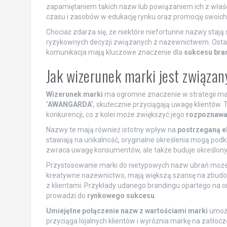
zapamiętaniem takich nazw lub powiązaniem ich z właś
czasu i zasobów w edukację rynku oraz promocję swoich 
Chociaż zdarza się, że niektóre niefortunne nazwy stają 
ryzykownych decyzji związanych z nazewnictwem. Ostat
komunikacja mają kluczowe znaczenie dla
sukcesu bra
Jak wizerunek marki jest związa
Wizerunek marki
ma ogromne znaczenie w strategii mar
’AWANGARDA’
, skutecznie przyciągają uwagę klientów.
konkurencji, co z kolei może zwiększyć jego
rozpoznawa
Nazwy te mają również istotny wpływ na
postrzeganą e
stawiają na unikalność, oryginalne określenia mogą podkreś
zwraca uwagę konsumentów, ale także buduje określon
Przystosowanie marki do nietypowych nazw ubrań może z
kreatywne nazewnictwo, mają większą szansę na zbud
z klientami. Przykłady udanego brandingu opartego na 
prowadzi do
rynkowego sukcesu
.
Umiejętne połączenie nazw z wartościami marki
umożl
przyciąga lojalnych klientów i wyróżnia markę na zatło