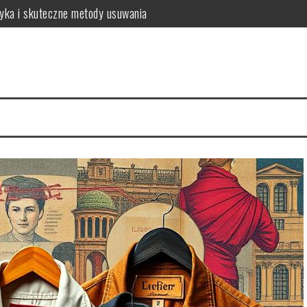
tyka i skuteczne metody usuwania
o warto wiedzieć?
a zdrowych włosów?
 i najczęstsze problemy
 zalecenia dla zdrowia
sposób na intensywny kolor