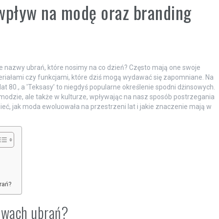
 wpływ na modę oraz branding
ne nazwy ubrań, które nosimy na co dzień? Często mają one swoje
ateriałami czy funkcjami, które dziś mogą wydawać się zapomniane. Na
 lat 80., a 'Teksasy’ to niegdyś popularne określenie spodni dżinsowych.
 modzie, ale także w kulturze, wpływając na nasz sposób postrzegania
eć, jak moda ewoluowała na przestrzeni lat i jakie znaczenie mają w
rań?
azwach ubrań?