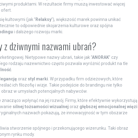
ciwymi produktami. W rezultacie firmy muszą inwestować więcej
ofert.
się kultowymi (jak
’Relaksy’
), większość marek powinna unikać
ecznie to odpowiednie skojarzenia kulturowe oraz spójna
ndingu
i dalszego rozwoju marki.
ny z dziwnymi nazwami ubrań?
ketingowej. Nietypowe nazwy ubrań, takie jak
’ANORAK’
czy
 Tego rodzaju nazewnictwo często pozwala wyróżnić produkt na tle
lność
.
legancję
oraz
styl marki
. W przypadku firm odzieżowych, które
lać ich filozofię i wizje. Takie podejście do brandingu nie tylko
y obraz w umysłach potencjalnych nabywców.
nacząco wpłynąć na jej rozwój. Firmy, które efektywnie wykorzystują
owanie
silnej tożsamości wizualnej
oraz
głębszej emocjonalnej więzi
oryginalnych nazwach pokazują, że innowacyjność w tym obszarze
iwia stworzenie spójnego i przekonującego wizerunku. Taki obraz
czonym rynku mody.