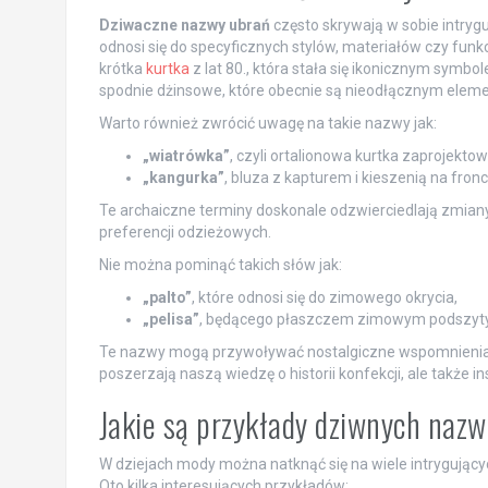
Dziwaczne nazwy ubrań
często skrywają w sobie intryguj
odnosi się do specyficznych stylów, materiałów czy funk
krótka
kurtka
z lat 80., która stała się ikonicznym symbo
spodnie dżinsowe, które obecnie są nieodłącznym eleme
Warto również zwrócić uwagę na takie nazwy jak:
„wiatrówka”
, czyli ortalionowa kurtka zaprojekto
„kangurka”
, bluza z kapturem i kieszenią na fronc
Te archaiczne terminy doskonale odzwierciedlają zmiany
preferencji odzieżowych.
Nie można pominąć takich słów jak:
„palto”
, które odnosi się do zimowego okrycia,
„pelisa”
, będącego płaszczem zimowym podszyt
Te nazwy mogą przywoływać nostalgiczne wspomnieni
poszerzają naszą wiedzę o historii konfekcji, ale także in
Jakie są przykłady dziwnych nazw
W dziejach mody można natknąć się na wiele intrygują
Oto kilka interesujących przykładów: