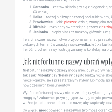
Garsonka
– zestaw składający się z eleganckiej sp
XX wieku,
Halka
– rodzaj bielizny noszonej pod sukienkami, k
Prochowiec
– lekki
płaszcz
, dzisiaj znany jako t
Bliźniak
– rozpinany sweterek połączony z
bluzką
Jesionka
– ciepły płaszcz noszony głównie zimą.
Te archaiczne nazewnictwo przypomina nam o przeszłośc
ciekawych terminów znajduje się
szwedka
, krótka kurtka
Te różnorodne nazwy ilustrują zmiany w konfekcji na prz
Jak niefortunne nazwy ubrań wpł
Niefortunne nazwy odzieży
mogą mieć duży wpływ na
takie jak
’Mitenki’
czy
’Relaksy’
często budzą różne skoja
może kojarzyć się z przestarzałym stylem lub modą sprzed
nowoczesnych konsumentów.
Wybór niefortunnej nazwy niesie ze sobą ryzyko negatywn
mogą być zabawne i przyciągające uwagę, często prowad
ważne jest staranne dobieranie nazw, aby wspierały
poz
Co więcej,
nieodpowiednie nazewnictwo
może ogranicza