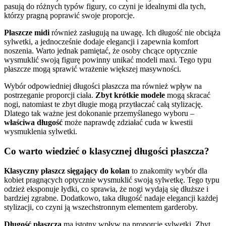
pasują do różnych typów figury, co czyni je idealnymi dla tych,
którzy pragną poprawić swoje proporcje.
Płaszcze midi
również zasługują na uwagę. Ich długość nie obciąża
sylwetki, a jednocześnie dodaje elegancji i zapewnia komfort
noszenia. Warto jednak pamiętać, że osoby chcące optycznie
wysmuklić swoją figurę powinny unikać modeli maxi. Tego typu
płaszcze mogą sprawić wrażenie większej masywności.
Wybór odpowiedniej długości płaszcza ma również wpływ na
postrzeganie proporcji ciała.
Zbyt krótkie modele
mogą skracać
nogi, natomiast te zbyt długie mogą przytłaczać całą stylizację.
Dlatego tak ważne jest dokonanie przemyślanego wyboru –
właściwa długość
może naprawdę zdziałać cuda w kwestii
wysmuklenia sylwetki.
Co warto wiedzieć o klasycznej długości płaszcza?
Klasyczny płaszcz sięgający do kolan
to znakomity wybór dla
kobiet pragnących optycznie wysmuklić swoją sylwetkę. Tego typu
odzież eksponuje łydki, co sprawia, że nogi wydają się dłuższe i
bardziej zgrabne. Dodatkowo, taka długość nadaje elegancji każdej
stylizacji, co czyni ją wszechstronnym elementem garderoby.
Długość płaszcza
ma istotny wpływ na proporcje sylwetki. Zbyt