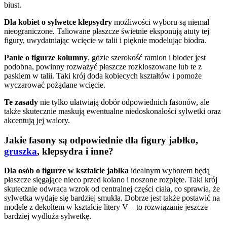
biust.
Dla kobiet o sylwetce klepsydry
możliwości wyboru są niemal
nieograniczone. Taliowane płaszcze świetnie eksponują atuty tej
figury, uwydatniając wcięcie w talii i pięknie modelując biodra.
Panie o figurze kolumny
, gdzie szerokość ramion i bioder jest
podobna, powinny rozważyć płaszcze rozkloszowane lub te z
paskiem w talii. Taki krój doda kobiecych kształtów i pomoże
wyczarować pożądane wcięcie.
Te zasady
nie tylko ułatwiają dobór odpowiednich fasonów, ale
także skutecznie maskują ewentualne niedoskonałości sylwetki oraz
akcentują jej walory.
Jakie fasony są odpowiednie dla figury jabłko,
gruszka
, klepsydra i inne?
Dla osób o figurze w kształcie jabłka
idealnym wyborem będą
płaszcze sięgające nieco przed kolano i noszone rozpięte. Taki krój
skutecznie odwraca wzrok od centralnej części ciała, co sprawia, że
sylwetka wydaje się bardziej smukła. Dobrze jest także postawić na
modele z dekoltem w kształcie litery V – to rozwiązanie jeszcze
bardziej wydłuża sylwetkę.