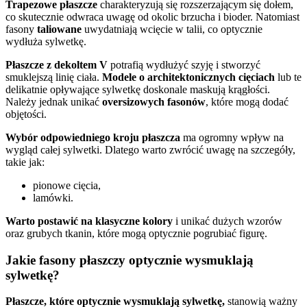
Trapezowe płaszcze
charakteryzują się rozszerzającym się dołem,
co skutecznie odwraca uwagę od okolic brzucha i bioder. Natomiast
fasony
taliowane
uwydatniają wcięcie w talii, co optycznie
wydłuża sylwetkę.
Płaszcze z dekoltem V
potrafią wydłużyć szyję i stworzyć
smuklejszą linię ciała.
Modele o architektonicznych cięciach
lub te
delikatnie opływające sylwetkę doskonale maskują krągłości.
Należy jednak unikać
oversizowych fasonów
, które mogą dodać
objętości.
Wybór odpowiedniego kroju płaszcza
ma ogromny wpływ na
wygląd całej sylwetki. Dlatego warto zwrócić uwagę na szczegóły,
takie jak:
pionowe cięcia,
lamówki.
Warto postawić na klasyczne kolory
i unikać dużych wzorów
oraz grubych tkanin, które mogą optycznie pogrubiać figurę.
Jakie fasony płaszczy optycznie wysmuklają
sylwetkę?
Płaszcze, które optycznie wysmuklają sylwetkę,
stanowią ważny