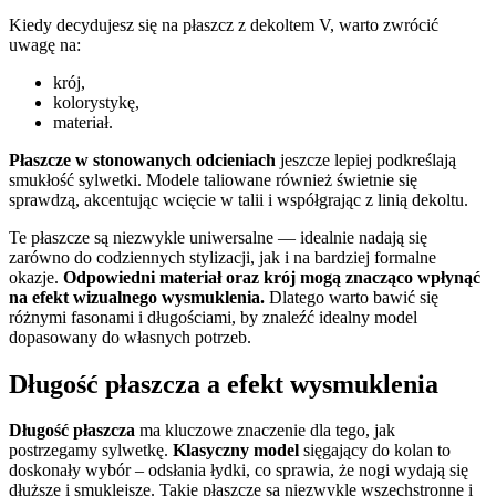
Kiedy decydujesz się na płaszcz z dekoltem V, warto zwrócić
uwagę na:
krój,
kolorystykę,
materiał.
Płaszcze w stonowanych odcieniach
jeszcze lepiej podkreślają
smukłość sylwetki. Modele taliowane również świetnie się
sprawdzą, akcentując wcięcie w talii i współgrając z linią dekoltu.
Te płaszcze są niezwykle uniwersalne — idealnie nadają się
zarówno do codziennych stylizacji, jak i na bardziej formalne
okazje.
Odpowiedni materiał oraz krój mogą znacząco wpłynąć
na efekt wizualnego wysmuklenia.
Dlatego warto bawić się
różnymi fasonami i długościami, by znaleźć idealny model
dopasowany do własnych potrzeb.
Długość płaszcza a efekt wysmuklenia
Długość płaszcza
ma kluczowe znaczenie dla tego, jak
postrzegamy sylwetkę.
Klasyczny model
sięgający do kolan to
doskonały wybór – odsłania łydki, co sprawia, że nogi wydają się
dłuższe i smuklejsze. Takie płaszcze są niezwykle wszechstronne i