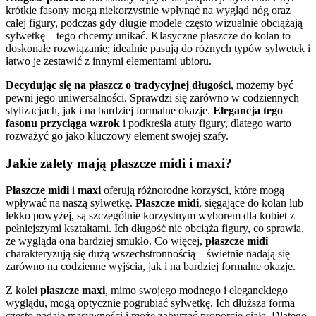
krótkie fasony mogą niekorzystnie wpłynąć na wygląd nóg oraz
całej figury, podczas gdy długie modele często wizualnie obciążają
sylwetkę – tego chcemy unikać. Klasyczne płaszcze do kolan to
doskonałe rozwiązanie; idealnie pasują do różnych typów sylwetek i
łatwo je zestawić z innymi elementami ubioru.
Decydując się na płaszcz o tradycyjnej długości
, możemy być
pewni jego uniwersalności. Sprawdzi się zarówno w codziennych
stylizacjach, jak i na bardziej formalne okazje.
Elegancja tego
fasonu przyciąga wzrok
i podkreśla atuty figury, dlatego warto
rozważyć go jako kluczowy element swojej szafy.
Jakie zalety mają płaszcze midi i maxi?
Płaszcze midi
i
maxi
oferują różnorodne korzyści, które mogą
wpływać na naszą sylwetkę.
Płaszcze midi
, sięgające do kolan lub
lekko powyżej, są szczególnie korzystnym wyborem dla kobiet z
pełniejszymi kształtami. Ich długość nie obciąża figury, co sprawia,
że wygląda ona bardziej smukło. Co więcej,
płaszcze midi
charakteryzują się dużą wszechstronnością – świetnie nadają się
zarówno na codzienne wyjścia, jak i na bardziej formalne okazje.
Z kolei
płaszcze maxi
, mimo swojego modnego i eleganckiego
wyglądu, mogą optycznie pogrubiać sylwetkę. Ich dłuższa forma
często nadaje masywności i może zaburzać proporcje ciała. Dlatego