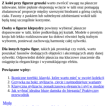
Z kolei przy figurze gruszki
warto zwrócić uwagę na płaszcze
taliowane, które pięknie eksponują wcięcie w talii oraz pomagają
zbalansować proporcje między szerszymi biodrami a górną częścią
ciała. Fasony z paskiem lub subtelnymi zdobieniami wokół talii
będą tutaj szczególnie korzystne.
Osoby o figurze klepsydry
powinny wybierać płaszcze
dopasowane w talii, które podkreślają jej kształt. Modele o prostym
kroju lub lekko rozkloszowane ku dołowi również będą trafnym
wyborem, ponieważ zachowują harmonię całej sylwetki.
Dla innych typów figur
, takich jak prostokąt czy rożek, warto
poszukać fasonów dodających objętości i akcentujących atuty danej
sylwetki. Odpowiedni dobór płaszcza ma kluczowe znaczenie dla
osiągnięcia eleganckiego i wysmuklającego efektu.
Powiązane wpisy:
Ikoniczne torebki: klasyki, które warto mieć w swojej kolekcji
Grzywka na boki: stylizacja, cięcie i najmodniejsze warianty
Klasyczna stylizacja: ponadczasowa elegancja i styl w modzie
Jak wybrać idealną bluzę damską do biegania? Praktyczny
przewodnik
Moda