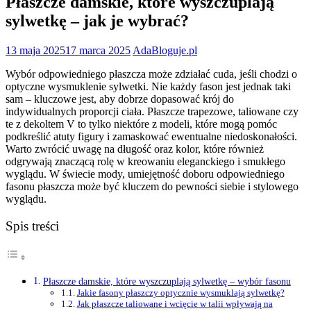
Płaszcze damskie, które wyszczuplają
sylwetkę – jak je wybrać?
13 maja 2025
17 marca 2025
AdaBloguje.pl
Wybór odpowiedniego płaszcza może zdziałać cuda, jeśli chodzi o
optyczne wysmuklenie sylwetki. Nie każdy fason jest jednak taki
sam – kluczowe jest, aby dobrze dopasować krój do
indywidualnych proporcji ciała. Płaszcze trapezowe, taliowane czy
te z dekoltem V to tylko niektóre z modeli, które mogą pomóc
podkreślić atuty figury i zamaskować ewentualne niedoskonałości.
Warto zwrócić uwagę na długość oraz kolor, które również
odgrywają znaczącą rolę w kreowaniu eleganckiego i smukłego
wyglądu. W świecie mody, umiejętność doboru odpowiedniego
fasonu płaszcza może być kluczem do pewności siebie i stylowego
wyglądu.
Spis treści
Płaszcze damskie, które wyszczuplają sylwetkę – wybór fasonu
Jakie fasony płaszczy optycznie wysmuklają sylwetkę?
Jak płaszcze taliowane i wcięcie w talii wpływają na