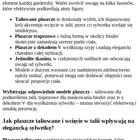
element każdej garderoby. Warto zwrócić uwagę na kilka fasonów,
które efektywnie podkreślają atuty figury.
Taliowane płaszcze
to doskonały wybór, ich dopasowany
krój akcentuje wcięcie w talii, przez co sylwetka wydaje się
smuklejsza,
Płaszcze trapezowe
z luźną formą w okolicy bioder
skutecznie zamaskują szersze partie ciała,
Płaszcze z dekoltem V
wydłużają szyję i nadają elegancki
charakter całej stylizacji,
Jednolite tkaniny
w codziennych outfitach nie odwracają
uwagi od sylwetki,
Modele z dużymi wzorami czy nadmiernym zdobnictwem
należy unikać, ponieważ mogą one dodawać objętości oraz
skracać proporcje ciała.
Wybierając odpowiednie modele płaszczy
– taliowane dla
podkreślenia talii, trapezowe dla maskowania bioder oraz te z
dekoltem V dla wydłużenia sylwetki – można stworzyć efektowną i
smukłą prezencję.
Jak płaszcze taliowane i wcięcie w talii wpływają na
elegancką sylwetkę?
Płaszcze taliowane
wyróżniają się niezwykłym krojem, który