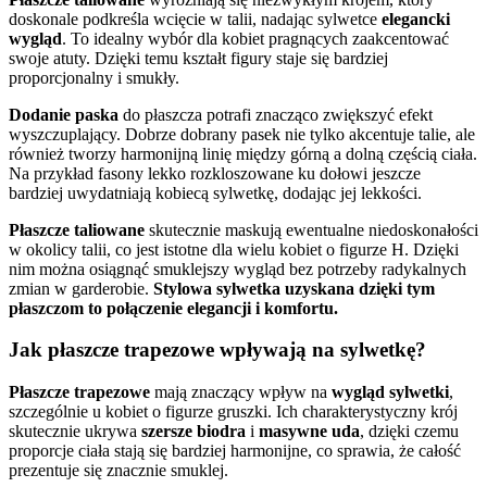
doskonale podkreśla wcięcie w talii, nadając sylwetce
elegancki
wygląd
. To idealny wybór dla kobiet pragnących zaakcentować
swoje atuty. Dzięki temu kształt figury staje się bardziej
proporcjonalny i smukły.
Dodanie paska
do płaszcza potrafi znacząco zwiększyć efekt
wyszczuplający. Dobrze dobrany pasek nie tylko akcentuje talie, ale
również tworzy harmonijną linię między górną a dolną częścią ciała.
Na przykład fasony lekko rozkloszowane ku dołowi jeszcze
bardziej uwydatniają kobiecą sylwetkę, dodając jej lekkości.
Płaszcze taliowane
skutecznie maskują ewentualne niedoskonałości
w okolicy talii, co jest istotne dla wielu kobiet o figurze H. Dzięki
nim można osiągnąć smuklejszy wygląd bez potrzeby radykalnych
zmian w garderobie.
Stylowa sylwetka uzyskana dzięki tym
płaszczom to połączenie elegancji i komfortu.
Jak płaszcze trapezowe wpływają na sylwetkę?
Płaszcze trapezowe
mają znaczący wpływ na
wygląd sylwetki
,
szczególnie u kobiet o figurze gruszki. Ich charakterystyczny krój
skutecznie ukrywa
szersze biodra
i
masywne uda
, dzięki czemu
proporcje ciała stają się bardziej harmonijne, co sprawia, że całość
prezentuje się znacznie smuklej.