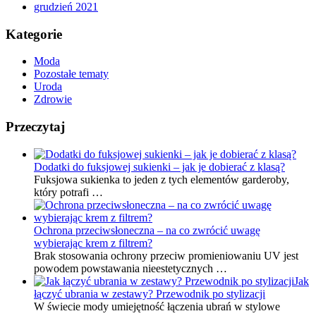
grudzień 2021
Kategorie
Moda
Pozostałe tematy
Uroda
Zdrowie
Przeczytaj
Dodatki do fuksjowej sukienki – jak je dobierać z klasą?
Fuksjowa sukienka to jeden z tych elementów garderoby,
który potrafi …
Ochrona przeciwsłoneczna – na co zwrócić uwagę
wybierając krem z filtrem?
Brak stosowania ochrony przeciw promieniowaniu UV jest
powodem powstawania nieestetycznych …
Jak
łączyć ubrania w zestawy? Przewodnik po stylizacji
W świecie mody umiejętność łączenia ubrań w stylowe