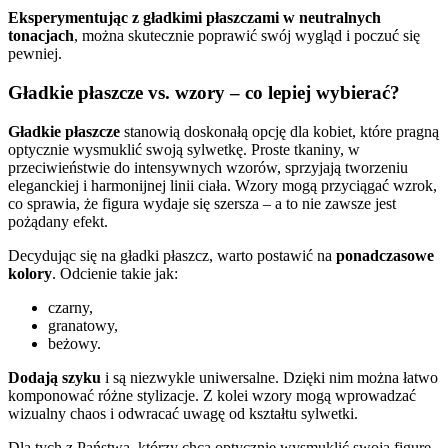
Eksperymentując z gładkimi płaszczami w neutralnych
tonacjach
, można skutecznie poprawić swój wygląd i poczuć się
pewniej.
Gładkie płaszcze vs. wzory – co lepiej wybierać?
Gładkie płaszcze
stanowią doskonałą opcję dla kobiet, które pragną
optycznie wysmuklić swoją sylwetkę. Proste tkaniny, w
przeciwieństwie do intensywnych wzorów, sprzyjają tworzeniu
eleganckiej i harmonijnej linii ciała. Wzory mogą przyciągać wzrok,
co sprawia, że figura wydaje się szersza – a to nie zawsze jest
pożądany efekt.
Decydując się na gładki płaszcz, warto postawić na
ponadczasowe
kolory
. Odcienie takie jak:
czarny,
granatowy,
beżowy.
Dodają szyku
i są niezwykle uniwersalne. Dzięki nim można łatwo
komponować różne stylizacje. Z kolei wzory mogą wprowadzać
wizualny chaos i odwracać uwagę od kształtu sylwetki.
Dla tych z Państwa, którzy chcą optycznie wysmuklić swoją figurę,