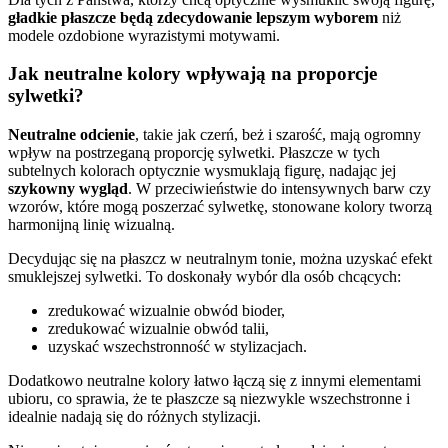
gładkie płaszcze będą zdecydowanie lepszym wyborem
niż
modele ozdobione wyrazistymi motywami.
Jak neutralne kolory wpływają na proporcje
sylwetki?
Neutralne odcienie
, takie jak czerń, beż i szarość, mają ogromny
wpływ na postrzeganą proporcję sylwetki. Płaszcze w tych
subtelnych kolorach optycznie wysmuklają figurę, nadając jej
szykowny wygląd
. W przeciwieństwie do intensywnych barw czy
wzorów, które mogą poszerzać sylwetkę, stonowane kolory tworzą
harmonijną linię wizualną.
Decydując się na płaszcz w neutralnym tonie, można uzyskać efekt
smuklejszej sylwetki. To doskonały wybór dla osób chcących:
zredukować wizualnie obwód bioder,
zredukować wizualnie obwód talii,
uzyskać wszechstronność w stylizacjach.
Dodatkowo neutralne kolory łatwo łączą się z innymi elementami
ubioru, co sprawia, że te płaszcze są niezwykle wszechstronne i
idealnie nadają się do różnych stylizacji.