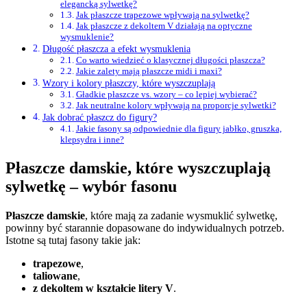
elegancką sylwetkę?
Jak płaszcze trapezowe wpływają na sylwetkę?
Jak płaszcze z dekoltem V działają na optyczne
wysmuklenie?
Długość płaszcza a efekt wysmuklenia
Co warto wiedzieć o klasycznej długości płaszcza?
Jakie zalety mają płaszcze midi i maxi?
Wzory i kolory płaszczy, które wyszczuplają
Gładkie płaszcze vs. wzory – co lepiej wybierać?
Jak neutralne kolory wpływają na proporcje sylwetki?
Jak dobrać płaszcz do figury?
Jakie fasony są odpowiednie dla figury jabłko, gruszka,
klepsydra i inne?
Płaszcze damskie, które wyszczuplają
sylwetkę – wybór fasonu
Płaszcze damskie
, które mają za zadanie wysmuklić sylwetkę,
powinny być starannie dopasowane do indywidualnych potrzeb.
Istotne są tutaj fasony takie jak:
trapezowe
,
taliowane
,
z dekoltem w kształcie litery V
.