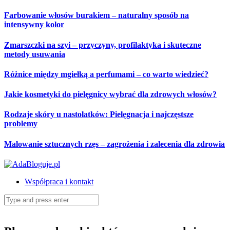
Skip
Farbowanie włosów burakiem – naturalny sposób na
to
intensywny kolor
content
Zmarszczki na szyi – przyczyny, profilaktyka i skuteczne
metody usuwania
Różnice między mgiełką a perfumami – co warto wiedzieć?
Jakie kosmetyki do pielęgnicy wybrać dla zdrowych włosów?
Rodzaje skóry u nastolatków: Pielęgnacja i najczęstsze
problemy
Malowanie sztucznych rzęs – zagrożenia i zalecenia dla zdrowia
Współpraca i kontakt
Search
for: