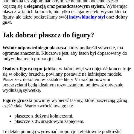
Nie można też zapominać o tym, że neutralne odcienie często
kojarzą się z
elegancją
oraz
ponadczasowym stylem
. Wybierając
płaszcz w takich kolorach, nie tylko osiągamy efekt wysmuklenia
figury, ale także podkreślamy swój
indywidualny styl
oraz
dobry
gust
.
Jak dobrać płaszcz do figury?
Wybór odpowiedniego płaszcza
, który podkreśli sylwetkę, ma
ogromne znaczenie. Kluczowe jest, aby fason był dopasowany do
indywidualnych proporcji ciała.
Osoby z figurą typu jabłko
, w której większa objętość koncentruje
się w okolicy brzucha, powinny postawić na luźniejsze modele.
Płaszcze z dekoltem w kształcie litery V oraz pionowymi
przeszyciami będą idealnym rozwiązaniem, ponieważ optycznie
wydłużają sylwetkę.
Figury gruszki
powinny wybierać fasony, które poszerzają górną
część ciała. Warto zwrócić uwagę na:
płaszcze z dużymi kołnierzami,
płaszcze z dwurzędowym zapięciem.
Te detale pomogą wyrównać proporcje i efektownie podkreślić