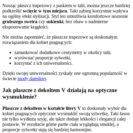
Nosząc płaszcz trapezowy z paskiem w talii, można jeszcze bardziej
podkreślić
wcięcie w tym miejscu
. Taki zabieg korzystnie wpływa
na ogólny efekt stylizacji. Styl ten umożliwia komfortowe noszenie
grubszego swetra
czy
sukienki
, bez obaw o nadmierne
eksponowanie krągłości.
Nie można zapomnieć, że płaszcze trapezowe są doskonałym
rozwiązaniem dla kobiet pragnących:
zamaskować dodatkowe centymetry w okolicy talii,
wyrównać proporcje sylwetki,
korzystać z ich uniwersalności.
Dzięki swojej uniwersalności zyskały one ogromną popularność w
świecie
mody damskiej
.
Jak płaszcze z dekoltem V działają na optyczne
wysmuklenie?
Płaszcze z dekoltem w kształcie litery V
to doskonały wybór dla
kobiet pragnących optycznie wysmuklić swoją sylwetkę. Taki fason
nie tylko wydłuża szyję, ale także dodaje lekkości i elegancji całej
postawie. W rezultacie górne partie ciała wyglądają smuklej, a
proporcje sylwetki stają się bardziej harmonijne.