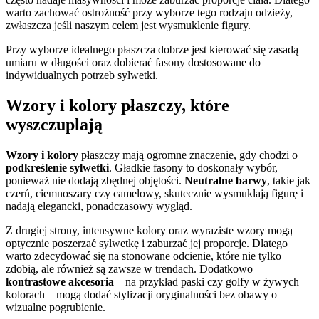
warto zachować ostrożność przy wyborze tego rodzaju odzieży,
zwłaszcza jeśli naszym celem jest wysmuklenie figury.
Przy wyborze idealnego płaszcza dobrze jest kierować się zasadą
umiaru w długości oraz dobierać fasony dostosowane do
indywidualnych potrzeb sylwetki.
Wzory i kolory płaszczy, które
wyszczuplają
Wzory i kolory
płaszczy mają ogromne znaczenie, gdy chodzi o
podkreślenie sylwetki
. Gładkie fasony to doskonały wybór,
ponieważ nie dodają zbędnej objętości.
Neutralne barwy
, takie jak
czerń, ciemnoszary czy camelowy, skutecznie wysmuklają figurę i
nadają elegancki, ponadczasowy wygląd.
Z drugiej strony, intensywne kolory oraz wyraziste wzory mogą
optycznie poszerzać sylwetkę i zaburzać jej proporcje. Dlatego
warto zdecydować się na stonowane odcienie, które nie tylko
zdobią, ale również są zawsze w trendach. Dodatkowo
kontrastowe akcesoria
– na przykład paski czy golfy w żywych
kolorach – mogą dodać stylizacji oryginalności bez obawy o
wizualne pogrubienie.