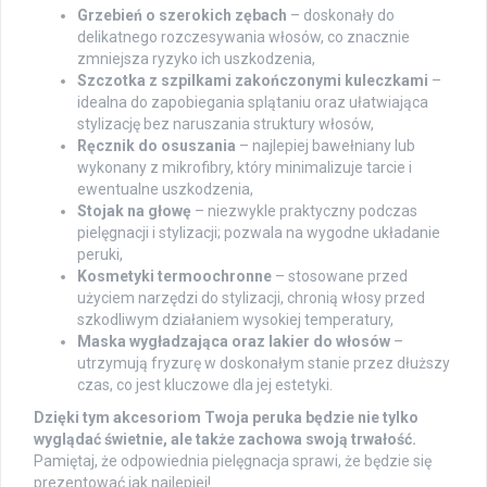
Grzebień o szerokich zębach
– doskonały do
delikatnego rozczesywania włosów, co znacznie
zmniejsza ryzyko ich uszkodzenia,
Szczotka z szpilkami zakończonymi kuleczkami
–
idealna do zapobiegania splątaniu oraz ułatwiająca
stylizację bez naruszania struktury włosów,
Ręcznik do osuszania
– najlepiej bawełniany lub
wykonany z mikrofibry, który minimalizuje tarcie i
ewentualne uszkodzenia,
Stojak na głowę
– niezwykle praktyczny podczas
pielęgnacji i stylizacji; pozwala na wygodne układanie
peruki,
Kosmetyki termoochronne
– stosowane przed
użyciem narzędzi do stylizacji, chronią włosy przed
szkodliwym działaniem wysokiej temperatury,
Maska wygładzająca oraz lakier do włosów
–
utrzymują fryzurę w doskonałym stanie przez dłuższy
czas, co jest kluczowe dla jej estetyki.
Dzięki tym akcesoriom Twoja peruka będzie nie tylko
wyglądać świetnie, ale także zachowa swoją trwałość.
Pamiętaj, że odpowiednia pielęgnacja sprawi, że będzie się
prezentować jak najlepiej!