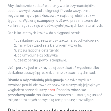
Aby skutecznie zadbać o perukę, warto trzymać się kilku
podstawowych zasad pielęgnacji. Przede wszystkim,
regularne mycie
jest kluczowe – najlepiej robić to raz w
tygodniu. Wybieraj
szampony
i
odżywki
przeznaczone do
konkretnego rodzaju włosów: syntetycznych lub naturalnych.
Oto kilka istotnych kroków do pielęgnacji peruki:
delikatnie rozczesz włosy, zaczynając od końcówek,
myj włosy zgodnie z kierunkiem wzrostu,
stosuj łagodne detergenty,
po umyciu nałóż odżywkę,
czesz perukę powoli i cierpliwie.
Jeśli peruka jest mokra,
lepiej poczekać aż wyschnie albo
delikatnie osuszyć ją ręcznikiem niż czesać natychmiast.
Dbanie o odpowiednią pielęgnację
nie tylko wydłuża
trwałość peruki, ale również pozwala cieszyć się jej pięknym
wyglądem przez dłuższy
czas
. Ponadto,
właściwe
przechowywanie
ma kluczowe znaczenie – staraj się unikać
miejsc narażonych na wysoką temperaturę oraz wilgoć.