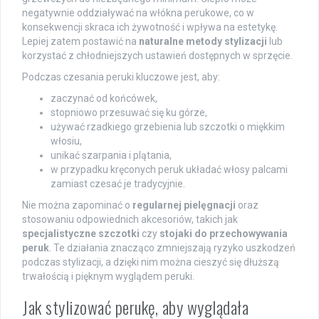
negatywnie oddziaływać na włókna perukowe, co w
konsekwencji skraca ich żywotność i wpływa na estetykę.
Lepiej zatem postawić na
naturalne metody stylizacji
lub
korzystać z chłodniejszych ustawień dostępnych w sprzęcie.
Podczas czesania peruki kluczowe jest, aby:
zaczynać od końcówek,
stopniowo przesuwać się ku górze,
używać rzadkiego grzebienia lub szczotki o miękkim
włosiu,
unikać szarpania i plątania,
w przypadku kręconych peruk układać włosy palcami
zamiast czesać je tradycyjnie.
Nie można zapominać o
regularnej pielęgnacji
oraz
stosowaniu odpowiednich akcesoriów, takich jak
specjalistyczne szczotki
czy
stojaki do przechowywania
peruk
. Te działania znacząco zmniejszają ryzyko uszkodzeń
podczas stylizacji, a dzięki nim można cieszyć się dłuższą
trwałością i pięknym wyglądem peruki.
Jak stylizować perukę, aby wyglądała