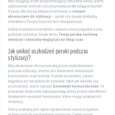
Aby osiągnąć efekt przypominający naturalne włosy, warto
zastosować techniki rozczesywania podkreślające kształt
fryzury. Nie bój się eksperymentować z
różnymi
akcesoriami do stylizacji
– spinki czy opaski dodadzą
charakteru Twojej fryzurze bez obciążania jej.
Unikaj szarpania kosmyków i zawsze stosuj łagodne ruchy
podczas czesania. Dzięki temu
Twoja peruka zachowa
świeżość i naturalny wygląd przez długi czas
.
Jak unikać uszkodzeń peruki podczas
stylizacji?
Aby skutecznie chronić perukę przed uszkodzeniami
podczas stylizacji, istotne jest dobieranie właściwych
kosmetyków oraz technik. Przede wszystkim, zanim
sięgniesz po narzędzia do stylizacji, takie jak lokówki czy
prostownice, warto nałożyć
kosmetyki termoochronne
. Te
preparaty doskonale zabezpieczają włosy przed szkodliwym
działaniem wysokich temperatur, które mogą osłabiać ich
strukturę.
Dobrą praktyką jest także ograniczenie użycia urządzeń
grzewczych do niezbędnego minimum. Ciepło może