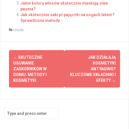
Jakie kolory włosów skutecznie maskują siwe
pasma?
Jak skutecznie zakryć pajączki na nogach latem?
Sprawdzone metody
Uroda
Post
←
SKUTECZNE
JAK DZIAŁAJĄ
navigation
USUWANIE
KOSMETYKI
ZASKÓRNIKÓW W
ANTYAGING?
DOMU: METODY I
KLUCZOWE SKŁADNIKI I
KOSMETYKI
EFEKTY
→
Search
for: