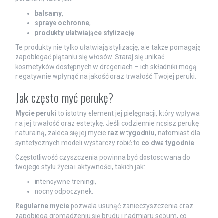
balsamy
,
spraye ochronne
,
produkty ułatwiające stylizację
.
Te produkty nie tylko ułatwiają stylizację, ale także pomagają
zapobiegać plątaniu się włosów. Staraj się unikać
kosmetyków dostępnych w drogeriach – ich składniki mogą
negatywnie wpłynąć na jakość oraz trwałość Twojej peruki.
Jak często myć perukę?
Mycie peruki
to istotny element jej pielęgnacji, który wpływa
na jej trwałość oraz estetykę. Jeśli codziennie nosisz perukę
naturalną, zaleca się jej mycie
raz w tygodniu
, natomiast dla
syntetycznych modeli wystarczy robić to
co dwa tygodnie
.
Częstotliwość czyszczenia powinna być dostosowana do
twojego stylu życia i aktywności, takich jak:
intensywne treningi,
nocny odpoczynek.
Regularne mycie
pozwala usunąć zanieczyszczenia oraz
zapobiega gromadzeniu się brudu i nadmiaru sebum, co