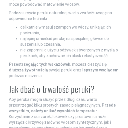
może powodować matowienie włosów.
Podczas mycia peruki naturalnej warto zwrócić uwagę na
odpowiednie techniki:
delikatnie wmasuj szampon we włosy, unikając ich
pocierania,
najlepiej umieścić perukę na specjalnej główce do
suszenia lub czesania,
nie zapomnij o użyciu odżywek stworzonych z myślą o
perukach, aby zachować ich blask i elastyczność.
Przestrzegając tych wskazówek
, możesz cieszyć się
dłuższą żywotnością
swojej peruki oraz
lepszym wyglądem
podczas noszenia.
Jak dbać o trwałość peruki?
Aby peruka mogła służyć przez długi czas, warto
przestrzegać kilku prostych zasad pielęgnacyjnych.
Przede
wszystkim, należy unikać wysokich temperatur.
Korzystanie z suszarek, lokówek czy prostownic może
wyrządzić krzywdę zarówno włosom syntetycznym, jak i
naturalnym, co negatywnie wpłynie na ich wygląd oraz