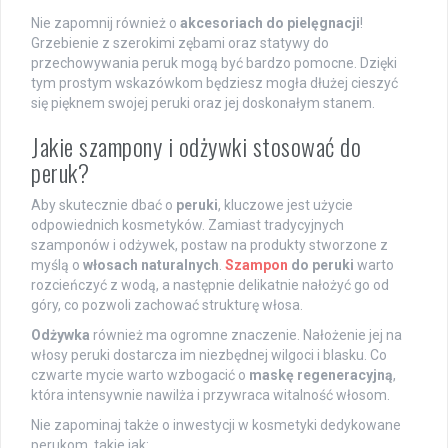
Nie zapomnij również o
akcesoriach do pielęgnacji
!
Grzebienie z szerokimi zębami oraz statywy do
przechowywania peruk mogą być bardzo pomocne. Dzięki
tym prostym wskazówkom będziesz mogła dłużej cieszyć
się pięknem swojej peruki oraz jej doskonałym stanem.
Jakie szampony i odżywki stosować do
peruk?
Aby skutecznie dbać o
peruki
, kluczowe jest użycie
odpowiednich kosmetyków. Zamiast tradycyjnych
szamponów i odżywek, postaw na produkty stworzone z
myślą o
włosach naturalnych
.
Szampon
do peruki
warto
rozcieńczyć z wodą, a następnie delikatnie nałożyć go od
góry, co pozwoli zachować strukturę włosa.
Odżywka
również ma ogromne znaczenie. Nałożenie jej na
włosy peruki dostarcza im niezbędnej wilgoci i blasku. Co
czwarte mycie warto wzbogacić o
maskę regeneracyjną
,
która intensywnie nawilża i przywraca witalność włosom.
Nie zapominaj także o inwestycji w kosmetyki dedykowane
perukom, takie jak: