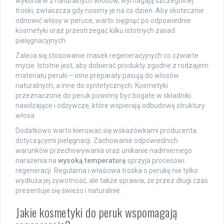
wykonane z naturalnych włosów, wymagają szczególnej
troski, zwłaszcza gdy nosimy je na co dzień. Aby skutecznie
odnowić włosy w peruce, warto sięgnąć po odpowiednie
kosmetyki oraz przestrzegać kilku istotnych zasad
pielęgnacyjnych.
Zaleca się stosowanie masek regeneracyjnych co czwarte
mycie. Istotne jest, aby dobierać produkty zgodne z rodzajem
materiału peruki – inne preparaty pasują do włosów
naturalnych, a inne do syntetycznych. Kosmetyki
przeznaczone do peruk powinny być bogate w składniki
nawilżające i odżywcze, które wspierają odbudowę struktury
włosa.
Dodatkowo warto kierować się wskazówkami producenta
dotyczącymi pielęgnacji. Zachowanie odpowiednich
warunków przechowywania oraz unikanie nadmiernego
narażenia na
wysoką temperaturę
sprzyja procesowi
regeneracji. Regularna i właściwa troska o perukę nie tylko
wydłuża jej żywotność, ale także sprawia, że przez długi czas
prezentuje się świeżo i naturalnie.
Jakie kosmetyki do peruk wspomagają