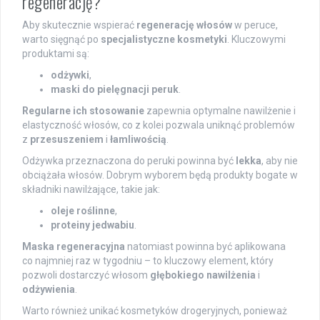
regenerację?
Aby skutecznie wspierać
regenerację włosów
w peruce,
warto sięgnąć po
specjalistyczne kosmetyki
. Kluczowymi
produktami są:
odżywki
,
maski do pielęgnacji peruk
.
Regularne ich stosowanie
zapewnia optymalne nawilżenie i
elastyczność włosów, co z kolei pozwala uniknąć problemów
z
przesuszeniem
i
łamliwością
.
Odżywka przeznaczona do peruki powinna być
lekka
, aby nie
obciążała włosów. Dobrym wyborem będą produkty bogate w
składniki nawilżające, takie jak:
oleje roślinne
,
proteiny jedwabiu
.
Maska regeneracyjna
natomiast powinna być aplikowana
co najmniej raz w tygodniu – to kluczowy element, który
pozwoli dostarczyć włosom
głębokiego nawilżenia
i
odżywienia
.
Warto również unikać kosmetyków drogeryjnych, ponieważ