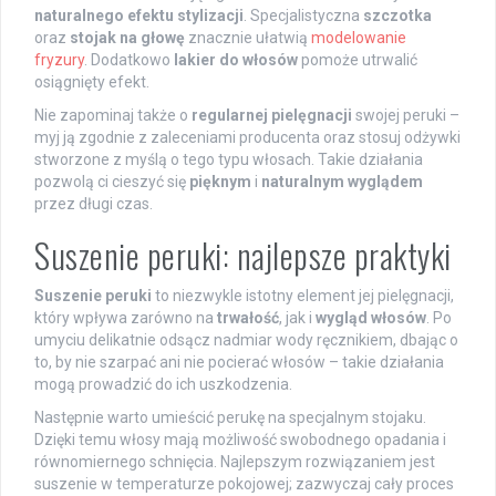
naturalnego efektu stylizacji
. Specjalistyczna
szczotka
oraz
stojak na głowę
znacznie ułatwią
modelowanie
fryzury
. Dodatkowo
lakier do włosów
pomoże utrwalić
osiągnięty efekt.
Nie zapominaj także o
regularnej pielęgnacji
swojej peruki –
myj ją zgodnie z zaleceniami producenta oraz stosuj odżywki
stworzone z myślą o tego typu włosach. Takie działania
pozwolą ci cieszyć się
pięknym
i
naturalnym wyglądem
przez długi czas.
Suszenie peruki: najlepsze praktyki
Suszenie peruki
to niezwykle istotny element jej pielęgnacji,
który wpływa zarówno na
trwałość
, jak i
wygląd włosów
. Po
umyciu delikatnie odsącz nadmiar wody ręcznikiem, dbając o
to, by nie szarpać ani nie pocierać włosów – takie działania
mogą prowadzić do ich uszkodzenia.
Następnie warto umieścić perukę na specjalnym stojaku.
Dzięki temu włosy mają możliwość swobodnego opadania i
równomiernego schnięcia. Najlepszym rozwiązaniem jest
suszenie w temperaturze pokojowej; zazwyczaj cały proces