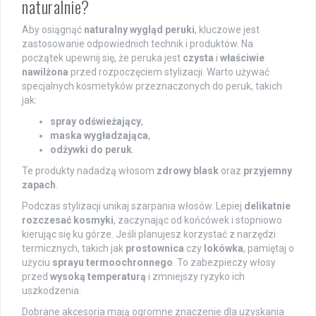
naturalnie?
Aby osiągnąć
naturalny wygląd peruki
, kluczowe jest
zastosowanie odpowiednich technik i produktów. Na
początek upewnij się, że peruka jest
czysta
i
właściwie
nawilżona
przed rozpoczęciem stylizacji. Warto używać
specjalnych kosmetyków przeznaczonych do peruk, takich
jak:
spray odświeżający
,
maska wygładzająca
,
odżywki do peruk
.
Te produkty nadadzą włosom
zdrowy blask
oraz
przyjemny
zapach
.
Podczas stylizacji unikaj szarpania włosów. Lepiej
delikatnie
rozczesać kosmyki
, zaczynając od końcówek i stopniowo
kierując się ku górze. Jeśli planujesz korzystać z narzędzi
termicznych, takich jak
prostownica
czy
lokówka
, pamiętaj o
użyciu
sprayu termoochronnego
. To zabezpieczy włosy
przed
wysoką temperaturą
i zmniejszy ryzyko ich
uszkodzenia.
Dobrane akcesoria mają ogromne znaczenie dla uzyskania