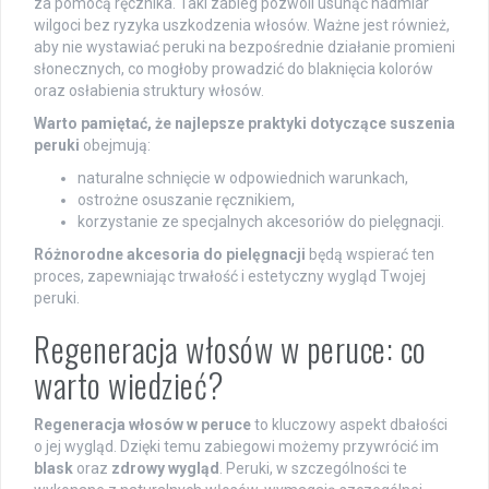
za pomocą ręcznika. Taki zabieg pozwoli usunąć nadmiar
wilgoci bez ryzyka uszkodzenia włosów. Ważne jest również,
aby nie wystawiać peruki na bezpośrednie działanie promieni
słonecznych, co mogłoby prowadzić do blaknięcia kolorów
oraz osłabienia struktury włosów.
Warto pamiętać, że najlepsze praktyki dotyczące suszenia
peruki
obejmują:
naturalne schnięcie w odpowiednich warunkach,
ostrożne osuszanie ręcznikiem,
korzystanie ze specjalnych akcesoriów do pielęgnacji.
Różnorodne akcesoria do pielęgnacji
będą wspierać ten
proces, zapewniając trwałość i estetyczny wygląd Twojej
peruki.
Regeneracja włosów w peruce: co
warto wiedzieć?
Regeneracja włosów w peruce
to kluczowy aspekt dbałości
o jej wygląd. Dzięki temu zabiegowi możemy przywrócić im
blask
oraz
zdrowy wygląd
. Peruki, w szczególności te