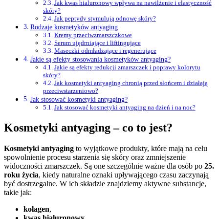
Jak kwas hialuronowy wpływa na nawilżenie i elastyczność
skóry?
Jak peptydy stymulują odnowę skóry?
Rodzaje kosmetyków antyaging
Kremy przeciwzmarszczkowe
Serum ujędrniające i liftingujące
Maseczki odmładzające i regenerujące
Jakie są efekty stosowania kosmetyków antyaging?
Jakie są efekty redukcji zmarszczek i poprawy kolorytu
skóry?
Jak kosmetyki antyaging chronią przed słońcem i działają
przeciwstarzeniowo?
Jak stosować kosmetyki antyaging?
Jak stosować kosmetyki antyaging na dzień i na noc?
Kosmetyki antyaging – co to jest?
Kosmetyki antyaging
to wyjątkowe produkty, które mają na celu
spowolnienie procesu starzenia się skóry oraz zmniejszenie
widoczności zmarszczek. Są one szczególnie ważne dla osób po
25.
roku życia
, kiedy naturalne oznaki upływającego czasu zaczynają
być dostrzegalne. W ich składzie znajdziemy aktywne substancje,
takie jak:
kolagen
,
kwas hialuronowy
,