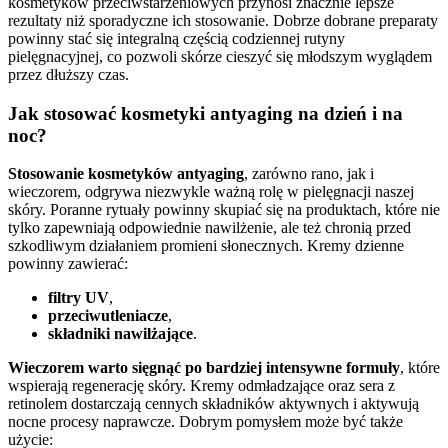
kosmetyków przeciwstarzeniowych przynosi znacznie lepsze
rezultaty niż sporadyczne ich stosowanie. Dobrze dobrane preparaty
powinny stać się integralną częścią codziennej rutyny
pielęgnacyjnej, co pozwoli skórze cieszyć się młodszym wyglądem
przez dłuższy czas.
Jak stosować kosmetyki antyaging na dzień i na
noc?
Stosowanie kosmetyków antyaging
, zarówno rano, jak i
wieczorem, odgrywa niezwykle ważną rolę w pielęgnacji naszej
skóry. Poranne rytuały powinny skupiać się na produktach, które nie
tylko zapewniają odpowiednie nawilżenie, ale też chronią przed
szkodliwym działaniem promieni słonecznych. Kremy dzienne
powinny zawierać:
filtry UV
,
przeciwutleniacze
,
składniki nawilżające
.
Wieczorem warto sięgnąć po bardziej intensywne formuły
, które
wspierają regenerację skóry. Kremy odmładzające oraz sera z
retinolem dostarczają cennych składników aktywnych i aktywują
nocne procesy naprawcze. Dobrym pomysłem może być także
użycie: