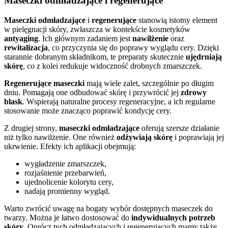
Maseczki odmładzające i regenerujące
Maseczki odmładzające
i
regenerujące
stanowią istotny element
w pielęgnacji skóry, zwłaszcza w kontekście kosmetyków
antyaging
. Ich głównym zadaniem jest
nawilżenie
oraz
rewitalizacja
, co przyczynia się do poprawy wyglądu cery. Dzięki
starannie dobranym składnikom, te preparaty skutecznie
ujędrniają
skórę
, co z kolei redukuje widoczność drobnych zmarszczek.
Regenerujące maseczki
mają wiele zalet, szczególnie po długim
dniu. Pomagają one odbudować skórę i przywrócić jej
zdrowy
blask
. Wspierają naturalne procesy regeneracyjne, a ich regularne
stosowanie może znacząco poprawić kondycję cery.
Z drugiej strony,
maseczki odmładzające
oferują szersze działanie
niż tylko nawilżenie. One również
odżywiają skórę
i poprawiają jej
ukrwienie. Efekty ich aplikacji obejmują:
wygładzenie zmarszczek,
rozjaśnienie przebarwień,
ujednolicenie kolorytu cery,
nadają promienny wygląd.
Warto zwrócić uwagę na bogaty wybór dostępnych maseczek do
twarzy. Można je łatwo dostosować do
indywidualnych potrzeb
skóry
. Oprócz tych odmładzających i regenerujących mamy także