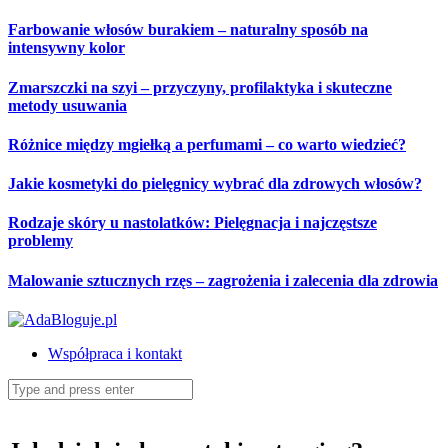
Skip
Farbowanie włosów burakiem – naturalny sposób na
to
intensywny kolor
content
Zmarszczki na szyi – przyczyny, profilaktyka i skuteczne
metody usuwania
Różnice między mgiełką a perfumami – co warto wiedzieć?
Jakie kosmetyki do pielęgnicy wybrać dla zdrowych włosów?
Rodzaje skóry u nastolatków: Pielęgnacja i najczęstsze
problemy
Malowanie sztucznych rzęs – zagrożenia i zalecenia dla zdrowia
Współpraca i kontakt
Search
for: