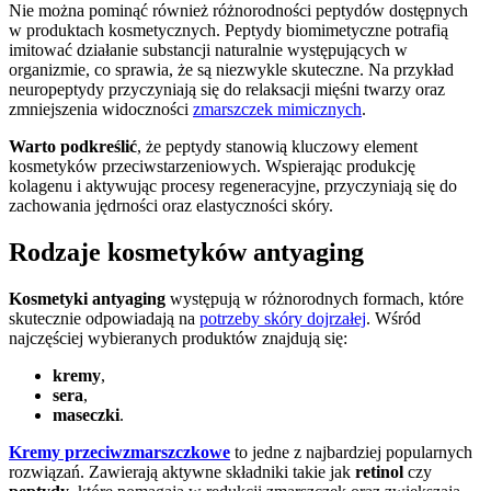
Nie można pominąć również różnorodności peptydów dostępnych
w produktach kosmetycznych. Peptydy biomimetyczne potrafią
imitować działanie substancji naturalnie występujących w
organizmie, co sprawia, że są niezwykle skuteczne. Na przykład
neuropeptydy przyczyniają się do relaksacji mięśni twarzy oraz
zmniejszenia widoczności
zmarszczek mimicznych
.
Warto podkreślić
, że peptydy stanowią kluczowy element
kosmetyków przeciwstarzeniowych. Wspierając produkcję
kolagenu i aktywując procesy regeneracyjne, przyczyniają się do
zachowania jędrności oraz elastyczności skóry.
Rodzaje kosmetyków antyaging
Kosmetyki antyaging
występują w różnorodnych formach, które
skutecznie odpowiadają na
potrzeby skóry dojrzałej
. Wśród
najczęściej wybieranych produktów znajdują się:
kremy
,
sera
,
maseczki
.
Kremy przeciwzmarszczkowe
to jedne z najbardziej popularnych
rozwiązań. Zawierają aktywne składniki takie jak
retinol
czy