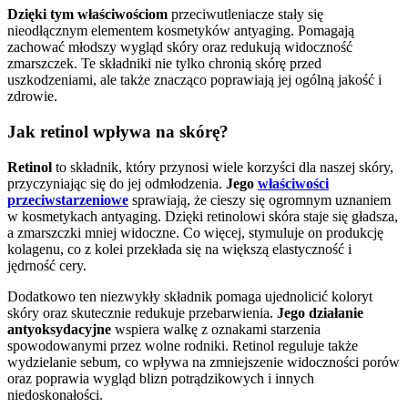
Dzięki tym właściwościom
przeciwutleniacze stały się
nieodłącznym elementem kosmetyków antyaging. Pomagają
zachować młodszy wygląd skóry oraz redukują widoczność
zmarszczek. Te składniki nie tylko chronią skórę przed
uszkodzeniami, ale także znacząco poprawiają jej ogólną jakość i
zdrowie.
Jak retinol wpływa na skórę?
Retinol
to składnik, który przynosi wiele korzyści dla naszej skóry,
przyczyniając się do jej odmłodzenia.
Jego
właściwości
przeciwstarzeniowe
sprawiają, że cieszy się ogromnym uznaniem
w kosmetykach antyaging. Dzięki retinolowi skóra staje się gładsza,
a zmarszczki mniej widoczne. Co więcej, stymuluje on produkcję
kolagenu, co z kolei przekłada się na większą elastyczność i
jędrność cery.
Dodatkowo ten niezwykły składnik pomaga ujednolicić koloryt
skóry oraz skutecznie redukuje przebarwienia.
Jego działanie
antyoksydacyjne
wspiera walkę z oznakami starzenia
spowodowanymi przez wolne rodniki. Retinol reguluje także
wydzielanie sebum, co wpływa na zmniejszenie widoczności porów
oraz poprawia wygląd blizn potrądzikowych i innych
niedoskonałości.