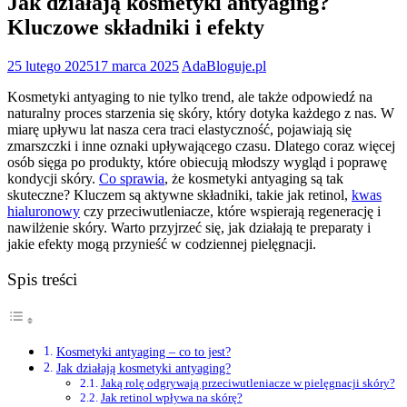
Jak działają kosmetyki antyaging?
Kluczowe składniki i efekty
25 lutego 2025
17 marca 2025
AdaBloguje.pl
Kosmetyki antyaging to nie tylko trend, ale także odpowiedź na
naturalny proces starzenia się skóry, który dotyka każdego z nas. W
miarę upływu lat nasza cera traci elastyczność, pojawiają się
zmarszczki i inne oznaki upływającego czasu. Dlatego coraz więcej
osób sięga po produkty, które obiecują młodszy wygląd i poprawę
kondycji skóry.
Co sprawia
, że kosmetyki antyaging są tak
skuteczne? Kluczem są aktywne składniki, takie jak retinol,
kwas
hialuronowy
czy przeciwutleniacze, które wspierają regenerację i
nawilżenie skóry. Warto przyjrzeć się, jak działają te preparaty i
jakie efekty mogą przynieść w codziennej pielęgnacji.
Spis treści
Kosmetyki antyaging – co to jest?
Jak działają kosmetyki antyaging?
Jaką rolę odgrywają przeciwutleniacze w pielęgnacji skóry?
Jak retinol wpływa na skórę?