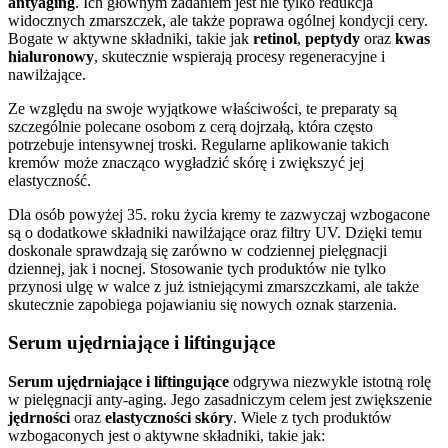
antyaging
. Ich głównym zadaniem jest nie tylko redukcja
widocznych zmarszczek, ale także poprawa ogólnej kondycji cery.
Bogate w aktywne składniki, takie jak
retinol
,
peptydy
oraz
kwas
hialuronowy
, skutecznie wspierają procesy regeneracyjne i
nawilżające.
Ze względu na swoje wyjątkowe właściwości, te preparaty są
szczególnie polecane osobom z cerą dojrzałą, która często
potrzebuje intensywnej troski. Regularne aplikowanie takich
kremów może znacząco wygładzić skórę i zwiększyć jej
elastyczność.
Dla osób powyżej 35. roku życia kremy te zazwyczaj wzbogacone
są o dodatkowe składniki nawilżające oraz filtry UV. Dzięki temu
doskonale sprawdzają się zarówno w codziennej pielęgnacji
dziennej, jak i nocnej. Stosowanie tych produktów nie tylko
przynosi ulgę w walce z już istniejącymi zmarszczkami, ale także
skutecznie zapobiega pojawianiu się nowych oznak starzenia.
Serum ujędrniające i liftingujące
Serum ujędrniające i liftingujące
odgrywa niezwykle istotną rolę
w pielęgnacji anty-aging. Jego zasadniczym celem jest zwiększenie
jędrności
oraz
elastyczności skóry
. Wiele z tych produktów
wzbogaconych jest o aktywne składniki, takie jak: