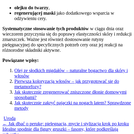
olejku do twarzy
,
regenerującej maski
jako dodatkowego wsparcia w
odżywieniu cery.
Systematyczne stosowanie tych produktów
w ciągu dnia oraz
wieczorem przyczynia się do poprawy elastyczności skóry i redukcji
zmarszczek. Ważne jest również dostosowanie rutyny
pielęgnacyjnej do specyficznych potrzeb cery oraz jej reakcji na
różnorodne składniki aktywne.
Powiązane wpisy:
Olej ze słodkich migdałów – naturalne bogactwo dla skóry i
włosów
Pierwsza koloryzacja włosów – jak przygotować się do
metamorfozy?
Jak skutecznie zregenerować zniszczone dłonie domowymi
sposobami?
Jak skutecznie zakryć pajączki na nogach latem? Sprawdzone
metody
Uroda
Post
←
Jak dbać o perukę: pielęgnacja, mycie i stylizacja krok po kroku
Idealne spodnie dla figury gruszki – fasony, które podkreślają
navigation