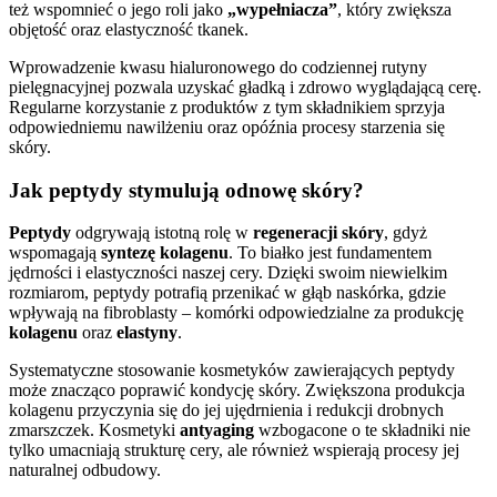
też wspomnieć o jego roli jako
„wypełniacza”
, który zwiększa
objętość oraz elastyczność tkanek.
Wprowadzenie kwasu hialuronowego do codziennej rutyny
pielęgnacyjnej pozwala uzyskać gładką i zdrowo wyglądającą cerę.
Regularne korzystanie z produktów z tym składnikiem sprzyja
odpowiedniemu nawilżeniu oraz opóźnia procesy starzenia się
skóry.
Jak peptydy stymulują odnowę skóry?
Peptydy
odgrywają istotną rolę w
regeneracji skóry
, gdyż
wspomagają
syntezę kolagenu
. To białko jest fundamentem
jędrności i elastyczności naszej cery. Dzięki swoim niewielkim
rozmiarom, peptydy potrafią przenikać w głąb naskórka, gdzie
wpływają na fibroblasty – komórki odpowiedzialne za produkcję
kolagenu
oraz
elastyny
.
Systematyczne stosowanie kosmetyków zawierających peptydy
może znacząco poprawić kondycję skóry. Zwiększona produkcja
kolagenu przyczynia się do jej ujędrnienia i redukcji drobnych
zmarszczek. Kosmetyki
antyaging
wzbogacone o te składniki nie
tylko umacniają strukturę cery, ale również wspierają procesy jej
naturalnej odbudowy.