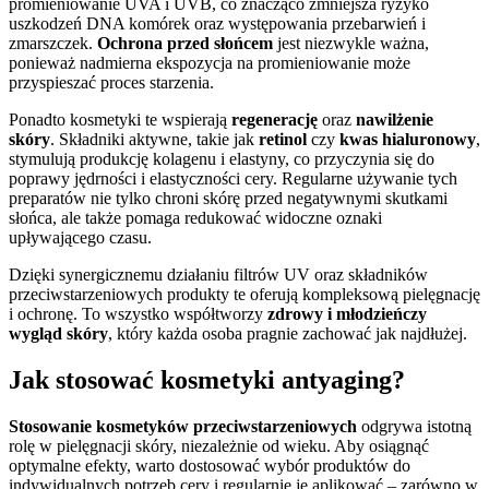
promieniowanie UVA i UVB, co znacząco zmniejsza ryzyko
uszkodzeń DNA komórek oraz występowania przebarwień i
zmarszczek.
Ochrona przed słońcem
jest niezwykle ważna,
ponieważ nadmierna ekspozycja na promieniowanie może
przyspieszać proces starzenia.
Ponadto kosmetyki te wspierają
regenerację
oraz
nawilżenie
skóry
. Składniki aktywne, takie jak
retinol
czy
kwas hialuronowy
,
stymulują produkcję kolagenu i elastyny, co przyczynia się do
poprawy jędrności i elastyczności cery. Regularne używanie tych
preparatów nie tylko chroni skórę przed negatywnymi skutkami
słońca, ale także pomaga redukować widoczne oznaki
upływającego czasu.
Dzięki synergicznemu działaniu filtrów UV oraz składników
przeciwstarzeniowych produkty te oferują kompleksową pielęgnację
i ochronę. To wszystko współtworzy
zdrowy i młodzieńczy
wygląd skóry
, który każda osoba pragnie zachować jak najdłużej.
Jak stosować kosmetyki antyaging?
Stosowanie kosmetyków przeciwstarzeniowych
odgrywa istotną
rolę w pielęgnacji skóry, niezależnie od wieku. Aby osiągnąć
optymalne efekty, warto dostosować wybór produktów do
indywidualnych potrzeb cery i regularnie je aplikować – zarówno w