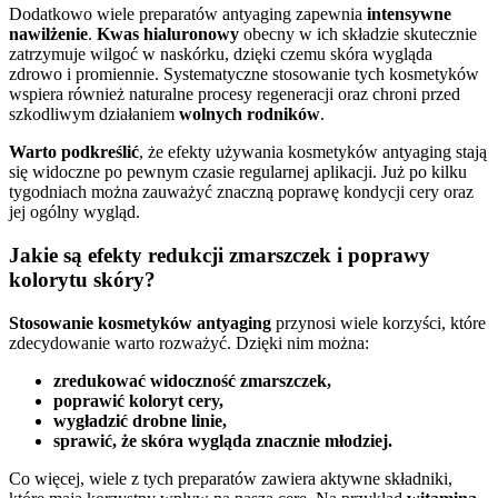
Dodatkowo wiele preparatów antyaging zapewnia
intensywne
nawilżenie
.
Kwas hialuronowy
obecny w ich składzie skutecznie
zatrzymuje wilgoć w naskórku, dzięki czemu skóra wygląda
zdrowo i promiennie. Systematyczne stosowanie tych kosmetyków
wspiera również naturalne procesy regeneracji oraz chroni przed
szkodliwym działaniem
wolnych rodników
.
Warto podkreślić
, że efekty używania kosmetyków antyaging stają
się widoczne po pewnym czasie regularnej aplikacji. Już po kilku
tygodniach można zauważyć znaczną poprawę kondycji cery oraz
jej ogólny wygląd.
Jakie są efekty redukcji zmarszczek i poprawy
kolorytu skóry?
Stosowanie kosmetyków antyaging
przynosi wiele korzyści, które
zdecydowanie warto rozważyć. Dzięki nim można:
zredukować widoczność zmarszczek,
poprawić koloryt cery,
wygładzić drobne linie,
sprawić, że skóra wygląda znacznie młodziej.
Co więcej, wiele z tych preparatów zawiera aktywne składniki,