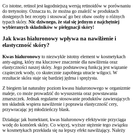
Co istotne, retinol jest łagodniejszą wersją retinoidów w porównaniu
do tretynoiny. Oznacza to, że można go znaleźć w produktach
dostępnych bez recepty i stosować go bez obaw osoby o różnych
typach skóry.
Nic dziwnego, że stał się jednym z najchętniej
wybieranych składników w pielęgnacji skóry!
Jak kwas hialuronowy wpływa na nawilżenie i
elastyczność skóry?
Kwas hialuronowy
to niezwykle istotny element w kosmetykach
anty-aging, który ma kluczowe znaczenie dla nawilżenia oraz
elastyczności naszej skóry. Jego podstawową funkcją jest wiązanie
cząsteczek wody, co skutecznie zapobiega utracie wilgoci. W
rezultacie skóra staje się bardziej jędrna i sprężysta.
Z biegiem lat naturalny poziom kwasu hialuronowego w organizmie
maleje, co może prowadzić do wysuszenia oraz powstawania
zmarszczek. Jednak regularne stosowanie produktów zawierających
ten składnik wspiera nawilżenie i poprawia elastyczność cery,
przywracając jej młodzieńczy blask.
Działając jak humektant, kwas hialuronowy efektywnie przyciąga
wodę do komórek skóry. Co więcej, wyższe stężenie tego związku
w kosmetykach przekłada się na lepszy efekt nawilżający. Należy