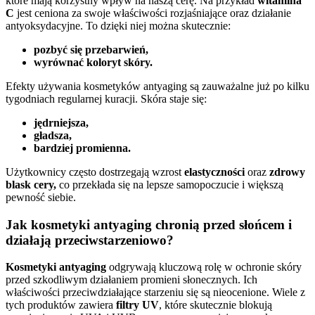
które mają korzystny wpływ na naszą cerę. Na przykład
witamina
C
jest ceniona za swoje właściwości rozjaśniające oraz działanie
antyoksydacyjne. To dzięki niej można skutecznie:
pozbyć się przebarwień,
wyrównać koloryt skóry.
Efekty używania kosmetyków antyaging są zauważalne już po kilku
tygodniach regularnej kuracji. Skóra staje się:
jędrniejsza,
gładsza,
bardziej promienna.
Użytkownicy często dostrzegają wzrost
elastyczności
oraz
zdrowy
blask cery,
co przekłada się na lepsze samopoczucie i większą
pewność siebie.
Jak kosmetyki antyaging chronią przed słońcem i
działają przeciwstarzeniowo?
Kosmetyki antyaging
odgrywają kluczową rolę w ochronie skóry
przed szkodliwym działaniem promieni słonecznych. Ich
właściwości przeciwdziałające starzeniu się są nieocenione. Wiele z
tych produktów zawiera
filtry UV
, które skutecznie blokują