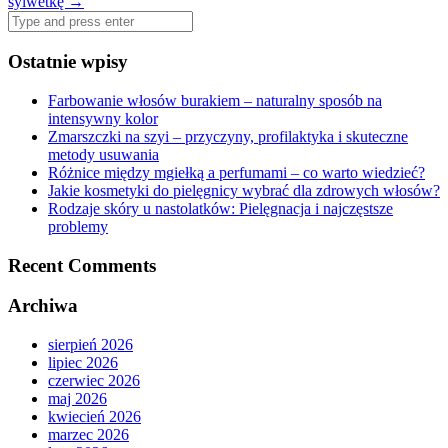
sylwetkę
→
Search
for:
Ostatnie wpisy
Farbowanie włosów burakiem – naturalny sposób na
intensywny kolor
Zmarszczki na szyi – przyczyny, profilaktyka i skuteczne
metody usuwania
Różnice między mgiełką a perfumami – co warto wiedzieć?
Jakie kosmetyki do pielęgnicy wybrać dla zdrowych włosów?
Rodzaje skóry u nastolatków: Pielęgnacja i najczęstsze
problemy
Recent Comments
Archiwa
sierpień 2026
lipiec 2026
czerwiec 2026
maj 2026
kwiecień 2026
marzec 2026