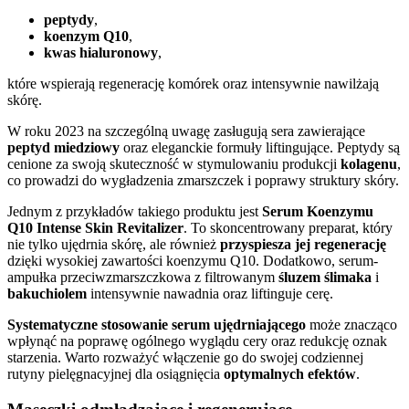
peptydy
,
koenzym Q10
,
kwas hialuronowy
,
które wspierają regenerację komórek oraz intensywnie nawilżają
skórę.
W roku 2023 na szczególną uwagę zasługują sera zawierające
peptyd miedziowy
oraz eleganckie formuły liftingujące. Peptydy są
cenione za swoją skuteczność w stymulowaniu produkcji
kolagenu
,
co prowadzi do wygładzenia zmarszczek i poprawy struktury skóry.
Jednym z przykładów takiego produktu jest
Serum Koenzymu
Q10 Intense Skin Revitalizer
. To skoncentrowany preparat, który
nie tylko ujędrnia skórę, ale również
przyspiesza jej regenerację
dzięki wysokiej zawartości koenzymu Q10. Dodatkowo, serum-
ampułka przeciwzmarszczkowa z filtrowanym
śluzem ślimaka
i
bakuchiolem
intensywnie nawadnia oraz liftinguje cerę.
Systematyczne stosowanie serum ujędrniającego
może znacząco
wpłynąć na poprawę ogólnego wyglądu cery oraz redukcję oznak
starzenia. Warto rozważyć włączenie go do swojej codziennej
rutyny pielęgnacyjnej dla osiągnięcia
optymalnych efektów
.