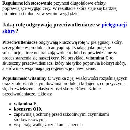
Regularne ich stosowanie
przynosi długofalowe efekty,
poprawiające wygląd cery. W rezultacie skóra staje się bardziej
promienna i młodsza w swoim wyglądzie.
Jaką rolę odgrywają przeciwutleniacze w
pielęgnacji
skóry
?
Przeciwutleniacze
odgrywają kluczową rolę w pielęgnacji skóry,
szczególnie w produktach antyaging. Działają jako potężne
substancje, które neutralizują wolne rodniki odpowiedzialne za
proces starzenia się naszej cery. Na przykład,
witamina C
to
skuteczny przeciwutleniacz, który nie tylko poprawia koloryt skóry,
ale również wspomaga jej regenerację i nawilżenie.
Popularność witaminy C
wynika z jej właściwości rozjaśniających
oraz zdolności do stymulowania produkcji kolagenu, co przyczynia
się do zwiększenia elastyczności skóry. Również inne
przeciwutleniacze, takie as:
witamina E
,
koenzym Q10
,
zapewniają ochronę przed szkodliwymi czynnikami
środowiskowymi,
wspierają walkę z oznakami starzenia.