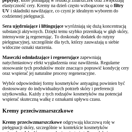
peptydy
, które pomagają w redukcji zmarszczek oraz zwiększają
elastyczność cery. Kremy na dzień często wzbogacone są o
filtry
UV
i składniki nawilżające, co czyni je idealnym wyborem do
codziennej pielęgnacji.
Sera ujędrniające i liftingujące
wyróżniają się dużą koncentracją
substancji aktywnych. Dzięki temu szybko przenikają w głąb skóry,
intensywnie ją regenerując. To doskonały dodatek do rutyny
pielęgnacyjnej, szczególnie dla tych, którzy zauważają u siebie
widoczne oznaki starzenia.
Maseczki odmładzające i regenerujące
zapewniają
natychmiastowy efekt wygładzenia oraz nawilżenia. Regularne
stosowanie tych produktów może znacząco poprawić kondycję cery
oraz wspierać jej naturalne procesy regeneracyjne.
Wybór odpowiedniej formy kosmetyków antyaging powinien być
dostosowany do indywidualnych potrzeb skóry i preferencji
użytkownika. Każdy z tych rodzajów kosmetyków ma potencjał
wspierać skuteczną walkę z oznakami upływu czasu.
Kremy przeciwzmarszczkowe
Kremy przeciwzmarszczkowe
odgrywają kluczową rolę w
pielęgnacji skóry, szczególnie w kontekście kosmetyków