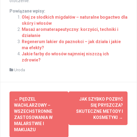
otoczenie.
Powiązane wpisy:
Olej ze słodkich migdałów – naturalne bogactwo dla
skóry i włosów
Masaż aromaterapeutyczny: korzyści, techniki i
działanie
Regenerum lakier do paznokci – jak działa i jakie
ma efekty?
Jakie farby do włosów najmniej niszczą ich
zdrowie?
Uroda
Post
←
PĘDZEL
JAK SZYBKO POZBYĆ
navigation
WACHLARZOWY –
SIĘ PRYSZCZA?
WSZECHSTRONNE
SKUTECZNE METODY I
ZASTOSOWANIA W
KOSMETYKI
→
MALARSTWIE I
MAKIJAŻU