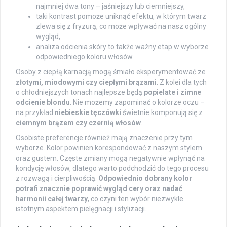
najmniej dwa tony – jaśniejszy lub ciemniejszy,
taki kontrast pomoże uniknąć efektu, w którym twarz
zlewa się z fryzurą, co może wpływać na nasz ogólny
wygląd,
analiza odcienia skóry to także ważny etap w wyborze
odpowiedniego koloru włosów.
Osoby z ciepłą karnacją mogą śmiało eksperymentować ze
złotymi, miodowymi czy ciepłymi brązami
. Z kolei dla tych
o chłodniejszych tonach najlepsze będą
popielate i zimne
odcienie blondu
. Nie możemy zapominać o kolorze oczu –
na przykład
niebieskie tęczówki
świetnie komponują się z
ciemnym brązem czy czernią włosów
.
Osobiste preferencje również mają znaczenie przy tym
wyborze. Kolor powinien korespondować z naszym stylem
oraz gustem. Częste zmiany mogą negatywnie wpłynąć na
kondycję włosów, dlatego warto podchodzić do tego procesu
z rozwagą i cierpliwością.
Odpowiednio dobrany kolor
potrafi znacznie poprawić wygląd cery oraz nadać
harmonii całej twarzy
, co czyni ten wybór niezwykle
istotnym aspektem pielęgnacji i stylizacji.