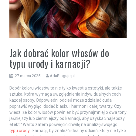
Jak dobrać kolor włosów do
typu urody i karnacji?
27 marca 2025
AdaBloguje.pl
Dobór koloru włosów to nie tylko kwestia estetyki, ale także
sztuka, która wymaga uwzględnienia indywidualnych cech
każdej osoby. Odpowiedni odcień może zdziałać cuda –
poprawić wygląd, dodać blasku i harmonii całej twarzy. Czy
wiesz, że kolor włosów powinien być przynajmniej o dwa tony
jaśniejszy lub ciemniejszy od karnacji, aby uzyskać najlepszy
efekt? Warto zatem poświęcić chwilę na analizę swojego
typu urody
i karnacji, by znaleźć idealny odcień, który nie tylko