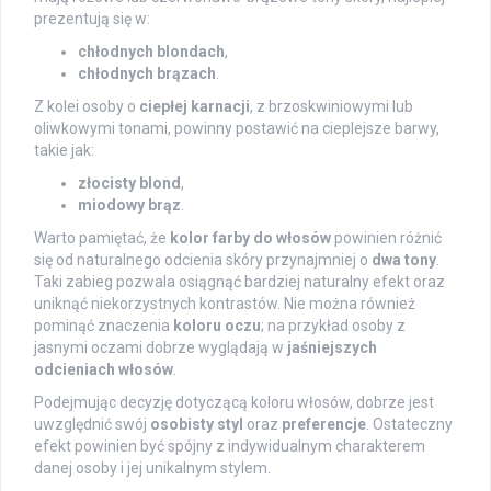
prezentują się w:
chłodnych blondach
,
chłodnych brązach
.
Z kolei osoby o
ciepłej karnacji
, z brzoskwiniowymi lub
oliwkowymi tonami, powinny postawić na cieplejsze barwy,
takie jak:
złocisty blond
,
miodowy brąz
.
Warto pamiętać, że
kolor farby do włosów
powinien różnić
się od naturalnego odcienia skóry przynajmniej o
dwa tony
.
Taki zabieg pozwala osiągnąć bardziej naturalny efekt oraz
uniknąć niekorzystnych kontrastów. Nie można również
pominąć znaczenia
koloru oczu
; na przykład osoby z
jasnymi oczami dobrze wyglądają w
jaśniejszych
odcieniach włosów
.
Podejmując decyzję dotyczącą koloru włosów, dobrze jest
uwzględnić swój
osobisty styl
oraz
preferencje
. Ostateczny
efekt powinien być spójny z indywidualnym charakterem
danej osoby i jej unikalnym stylem.