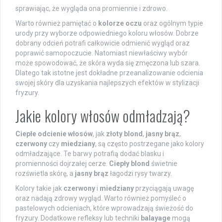
sprawiając, że wygląda ona promiennie i zdrowo.
Warto również pamiętać o
kolorze oczu
oraz ogólnym typie
urody przy wyborze odpowiedniego koloru włosów. Dobrze
dobrany odcień potrafi całkowicie odmienić wygląd oraz
poprawić samopoczucie. Natomiast niewłaściwy wybór
może spowodować, że skóra wyda się zmęczona lub szara.
Dlatego tak istotne jest dokładne przeanalizowanie odcienia
swojej skóry dla uzyskania najlepszych efektów w stylizacji
fryzury.
Jakie kolory włosów odmładzają?
Ciepłe odcienie włosów
, jak
złoty blond
,
jasny brąz
,
czerwony
czy
miedziany
, są często postrzegane jako kolory
odmładzające. Te barwy potrafią dodać blasku i
promienności dojrzałej cerze.
Ciepły blond
świetnie
rozświetla skórę, a
jasny brąz
łagodzi rysy twarzy.
Kolory takie jak
czerwony
i
miedziany
przyciągają uwagę
oraz nadają zdrowy wygląd. Warto również pomyśleć o
pastelowych odcieniach, które wprowadzają świeżość do
fryzury. Dodatkowe refleksy lub techniki
balayage
mogą