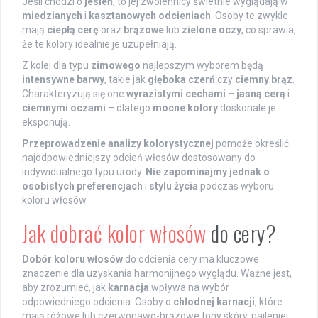
Jeśli chodzi o
jesień
, to jej zwolennicy świetnie wyglądają w
miedzianych
i
kasztanowych odcieniach
. Osoby te zwykle
mają
ciepłą cerę
oraz
brązowe
lub
zielone oczy
, co sprawia,
że te kolory idealnie je uzupełniają.
Z kolei dla typu
zimowego
najlepszym wyborem będą
intensywne barwy
, takie jak
głęboka czerń
czy
ciemny brąz
.
Charakteryzują się one
wyrazistymi cechami
–
jasną cerą
i
ciemnymi oczami
– dlatego
mocne kolory
doskonale je
eksponują.
Przeprowadzenie analizy kolorystycznej
pomoże określić
najodpowiedniejszy odcień włosów dostosowany do
indywidualnego typu urody.
Nie zapominajmy jednak o
osobistych preferencjach
i
stylu życia
podczas wyboru
koloru włosów.
Jak dobrać kolor włosów
do cery?
Dobór koloru włosów
do odcienia cery ma kluczowe
znaczenie dla uzyskania harmonijnego wyglądu. Ważne jest,
aby zrozumieć, jak
karnacja
wpływa na wybór
odpowiedniego odcienia. Osoby o
chłodnej karnacji
, które
mają różowe lub czerwonawo-brązowe tony skóry, najlepiej