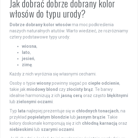
Jak dobrać dobrze dobrany kolor
włosów do typu urody?
Dobrze dobrany kolor włosów
ma moc podkreślenia
naszych naturalnych atutów. Warto wiedzieć, że rozróżniamy
cztery podstawowe typy urody:
wiosna
,
lato
,
jesień
,
zimę
.
Każdy z nich wyróżnia się własnymi cechami.
Osoby o typie
wiosny
powinny sięgać po
ciepłe odcienie
,
takie jak
miodowy blond
czy
złocisty brąz
. Te barwy
idealnie harmonizują z ich
jasną cerą
oraz często
błękitnymi
lub
zielonymi oczami
.
Typ
lata
najlepiej prezentuje się w
chłodnych tonacjach
, na
przykład
popielatym blondzie
lub
jasnym brązie
. Takie
kolory doskonale komponują się z ich
chłodną karnacją
oraz
niebieskimi
lub
szarymi oczami
.