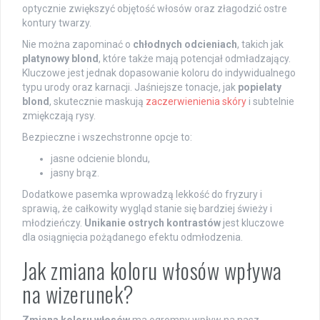
optycznie zwiększyć objętość włosów oraz złagodzić ostre
kontury twarzy.
Nie można zapominać o
chłodnych odcieniach
, takich jak
platynowy blond
, które także mają potencjał odmładzający.
Kluczowe jest jednak dopasowanie koloru do indywidualnego
typu urody oraz karnacji. Jaśniejsze tonacje, jak
popielaty
blond
, skutecznie maskują
zaczerwienienia skóry
i subtelnie
zmiękczają rysy.
Bezpieczne i wszechstronne opcje to:
jasne odcienie blondu,
jasny brąz.
Dodatkowe pasemka wprowadzą lekkość do fryzury i
sprawią, że całkowity wygląd stanie się bardziej świeży i
młodzieńczy.
Unikanie ostrych kontrastów
jest kluczowe
dla osiągnięcia pożądanego efektu odmłodzenia.
Jak zmiana koloru włosów wpływa
na wizerunek?
Zmiana koloru włosów
ma ogromny wpływ na nasz