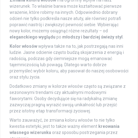
wizerunek. To właśnie barwa może kształtować pierwsze
wrażenie, które robimy na innych. Odpowiednio dobrany
odcień nie tylko podkreśla nasze atuty, ale również potrafi
poprawić nastrój i zwiększyć pewność siebie. Wybierając
nowy kolor, możemy osiągnąć różne rezultaty – od
eleganckiego wyglądu
po
młodszy i bardziej świeży styl
.
Kolor włosów
wpływa także na to, jak postrzegają nas inni
ludzie. Jasne odcienie często budzą skojarzenia z energią i
radością, podczas gdy ciemniejsze mogą emanować
tajemniczością lub powagą. Dlatego warto dobrze
przemyśleć wybór koloru, aby pasował do naszej osobowości
oraz stylu życia.
Dodatkowo zmiany w kolorze włosów często są związane z
sezonowymi trendami czy aktualnymi modowymi
faworytami. Osoby decydujące się na radykalną zmianę
zazwyczaj pragną wyrazić swoją unikalność lub przejść
przez istotny etap transformacji życiowej.
Warto zauważyć, że zmiana koloru włosów to nie tylko
kwestia estetyki; jest to także ważny element
kreowania
własnego wizerunku
oraz sposobu postrzegania przez