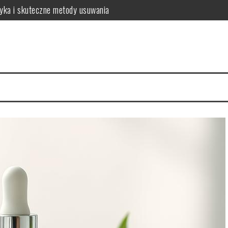
tyka i skuteczne metody usuwania
o warto wiedzieć?
a zdrowych włosów?
 i najczęstsze problemy
 zalecenia dla zdrowia
sposób na intensywny kolor