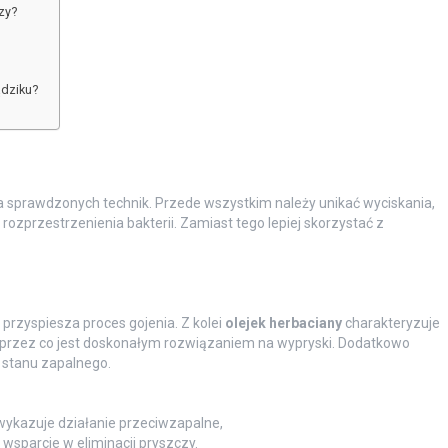
zy?
ądziku?
a sprawdzonych technik. Przede wszystkim należy unikać wyciskania,
zprzestrzenienia bakterii. Zamiast tego lepiej skorzystać z
 przyspiesza proces gojenia. Z kolei
olejek herbaciany
charakteryzuje
 przez co jest doskonałym rozwiązaniem na wypryski. Dodatkowo
stanu zapalnego.
 wykazuje działanie przeciwzapalne,
wsparcie w eliminacji pryszczy.