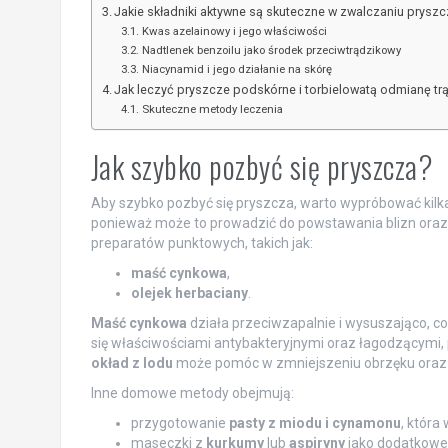
Jakie składniki aktywne są skuteczne w zwalczaniu pryszc
Kwas azelainowy i jego właściwości
Nadtlenek benzoilu jako środek przeciwtrądzikowy
Niacynamid i jego działanie na skórę
Jak leczyć pryszcze podskórne i torbielowatą odmianę tr
Skuteczne metody leczenia
Jak szybko pozbyć się pryszcza?
Aby szybko pozbyć się pryszcza, warto wypróbować kilk
ponieważ może to prowadzić do powstawania blizn oraz ro
preparatów punktowych, takich jak:
maść cynkowa
,
olejek herbaciany
.
Maść cynkowa
działa przeciwzapalnie i wysuszająco, co
się właściwościami antybakteryjnymi oraz łagodzącymi,
okład z lodu
może pomóc w zmniejszeniu obrzęku oraz 
Inne domowe metody obejmują:
przygotowanie
pasty z miodu i cynamonu
, która
maseczki z
kurkumy
lub
aspiryny
jako dodatkowe 