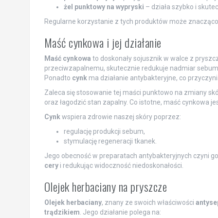
żel punktowy na wypryski
– działa szybko i skutec
Regularne korzystanie z tych produktów może znacząco 
Maść cynkowa i jej działanie
Maść cynkowa
to doskonały sojusznik w walce z pryszc
przeciwzapalnemu, skutecznie redukuje nadmiar sebum, 
Ponadto
cynk
ma działanie antybakteryjne, co przyczynia 
Zaleca się stosowanie tej maści punktowo na zmiany sk
oraz łagodzić stan zapalny. Co istotne, maść cynkowa jes
Cynk
wspiera zdrowie naszej skóry poprzez:
regulację produkcji sebum,
stymulację regeneracji tkanek.
Jego obecność w preparatach antybakteryjnych czyni go
cery
i redukując widoczność niedoskonałości.
Olejek herbaciany na pryszcze
Olejek herbaciany
, znany ze swoich właściwości
antyse
trądzikiem
. Jego działanie polega na: