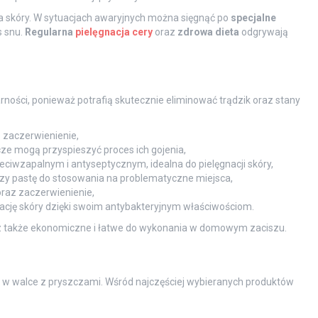
dla skóry. W sytuacjach awaryjnych można sięgnąć po
specjalne
s snu.
Regularna
pielęgnacja cery
oraz
zdrowa dieta
odgrywają
rności, ponieważ potrafią skutecznie eliminować trądzik oraz stany
e zaczerwienienie,
ze mogą przyspieszyć proces ich gojenia,
ciwzapalnym i antyseptycznym, idealna do pielęgnacji skóry,
zy pastę do stosowania na problematyczne miejsca,
raz zaczerwienienie,
ację skóry dzięki swoim antybakteryjnym właściwościom.
ecz także ekonomiczne i łatwe do wykonania w domowym zaciszu.
w walce z pryszczami. Wśród najczęściej wybieranych produktów