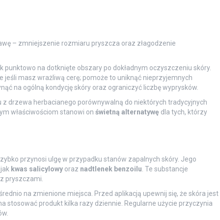
wę – zmniejszenie rozmiaru pryszcza oraz złagodzenie
ek punktowo na dotknięte obszary po dokładnym oczyszczeniu skóry.
ie jeśli masz wrażliwą cerę; pomoże to uniknąć nieprzyjemnych
ąć na ogólną kondycję skóry oraz ograniczyć liczbę wyprysków.
u z drzewa herbacianego porównywalną do niektórych tradycyjnych
lnym właściwościom stanowi on
świetną alternatywę
dla tych, którzy
szybko przynosi ulgę w przypadku stanów zapalnych skóry. Jego
 jak
kwas salicylowy
oraz
nadtlenek benzoilu
. Te substancje
 z pryszczami.
ednio na zmienione miejsca. Przed aplikacją upewnij się, że skóra jest
na stosować produkt kilka razy dziennie. Regularne użycie przyczynia
ów.