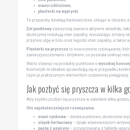
maści ichtiolowe
,
plasterki na wypryski
.
Te preparaty działają błyskawicznie, celując w obszary z
Żel punktowy
zazwyczaj zawiera aktywne składniki, taki
skutecznie redukują stan zapalny, wysuszając zmiany skó
przynosi ulgę w bólu oraz łagodzi stan zapalny, a także 
Plasterki na pryszcze
to nowoczesne rozwiązanie, które
zanieczyszczeniami i dotykiem, co pozwala uniknąć niec
Warto stawiać na produkty punktowe o
wysokiej koncen
Kosmetyki te idealnie sprawdzają się w przypadku konk
czyni je praktycznym elementem codziennej pielęgnacji.
Jak pozbyć się pryszcza w kilka g
Aby szybko pozbyć się pryszcza w zaledwie kilka godzin
Oto najskuteczniejsze rozwiązania:
maść cynkowa
– działa punktowo, skutecznie wys
olejek herbaciany
– dzięki właściwościom antysep
pasta z aspiryny
– przygotowana z tabletki aspir