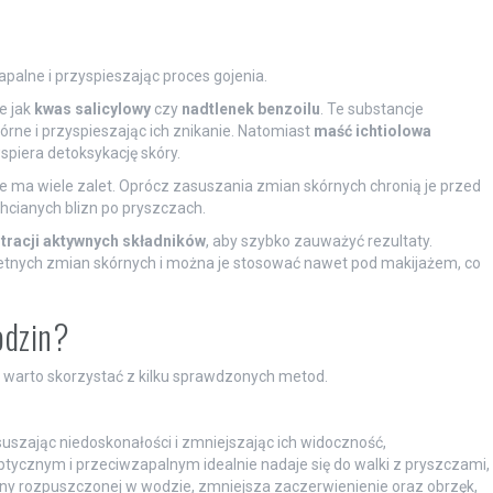
apalne i przyspieszając proces gojenia.
e jak
kwas salicylowy
czy
nadtlenek benzoilu
. Te substancje
rne i przyspieszając ich znikanie. Natomiast
maść ichtiolowa
wspiera detoksykację skóry.
 ma wiele zalet. Oprócz zasuszania zmian skórnych chronią je przed
hcianych blizn po pryszczach.
tracji aktywnych składników
, aby szybko zauważyć rezultaty.
retnych zmian skórnych i można je stosować nawet pod makijażem, co
odzin?
, warto skorzystać z kilku sprawdzonych metod.
uszając niedoskonałości i zmniejszając ich widoczność,
tycznym i przeciwzapalnym idealnie nadaje się do walki z pryszczami,
yny rozpuszczonej w wodzie, zmniejsza zaczerwienienie oraz obrzęk,