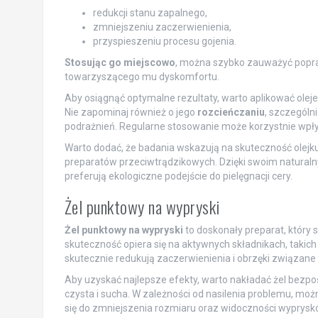
redukcji stanu zapalnego,
zmniejszeniu zaczerwienienia,
przyspieszeniu procesu gojenia.
Stosując go miejscowo
, można szybko zauważyć popra
towarzyszącego mu dyskomfortu.
Aby osiągnąć optymalne rezultaty, warto aplikować olej
Nie zapominaj również o jego
rozcieńczaniu
, szczególn
podrażnień. Regularne stosowanie może korzystnie wpłyn
Warto dodać, że badania wskazują na skuteczność olejk
preparatów przeciwtrądzikowych. Dzięki swoim natura
preferują ekologiczne podejście do pielęgnacji cery.
Żel punktowy na wypryski
Żel punktowy na wypryski
to doskonały preparat, który 
skuteczność opiera się na aktywnych składnikach, takich
skutecznie redukują zaczerwienienia i obrzęki związane
Aby uzyskać najlepsze efekty, warto nakładać żel bezpośr
czysta i sucha. W zależności od nasilenia problemu, moż
się do zmniejszenia rozmiaru oraz widoczności wyprysk