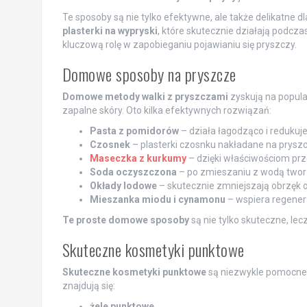
Te sposoby są nie tylko efektywne, ale także delikatne 
plasterki na wypryski
, które skutecznie działają podcza
kluczową rolę w zapobieganiu pojawianiu się pryszczy.
Domowe sposoby na pryszcze
Domowe metody walki z pryszczami
zyskują na popula
zapalne skóry. Oto kilka efektywnych rozwiązań:
Pasta z pomidorów
– działa łagodząco i redukuj
Czosnek
– plasterki czosnku nakładane na pryszc
Maseczka z kurkumy
– dzięki właściwościom prze
Soda oczyszczona
– po zmieszaniu z wodą twor
Okłady lodowe
– skutecznie zmniejszają obrzęk o
Mieszanka miodu i cynamonu
– wspiera regener
Te proste domowe sposoby
są nie tylko skuteczne, l
Skuteczne kosmetyki punktowe
Skuteczne kosmetyki punktowe
są niezwykle pomocne 
znajdują się:
żele punktowe
,