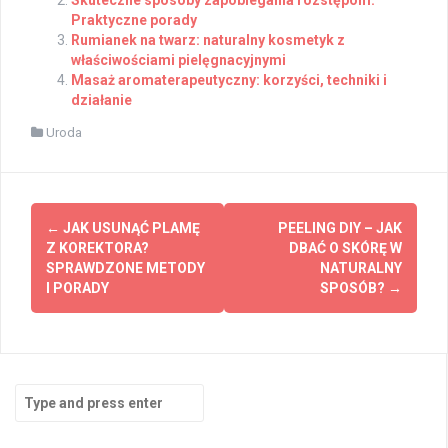
Praktyczne porady
Rumianek na twarz: naturalny kosmetyk z
właściwościami pielęgnacyjnymi
Masaż aromaterapeutyczny: korzyści, techniki i
działanie
Uroda
Post
←
JAK USUNĄĆ PLAMĘ
PEELING DIY – JAK
navigation
Z KOREKTORA?
DBAĆ O SKÓRĘ W
SPRAWDZONE METODY
NATURALNY
I PORADY
SPOSÓB?
→
Search
for: