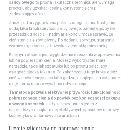
salicylowego
to prosta i skuteczna technika, ale wymaga
precyzji, aby uzyskać idealną konsystencję oraz
zadowalający efekt.
Zacznij od przygotowania pokruszonego cienia. Następnie
dodaj kilka kropli spirytusu salicylowego, pamiętając, by nie
przesadzić z ilością – nadmiar alkoholu może sprawić, że
cień stanie się zbyt płynny. Po dodaniu spirytusu starannie
wymieszaj składniki, aż uzyskasz jednolitą mieszankę.
Kolejnym etapem jest wygładzenie mieszanki w opakowaniu
lub na powierzchni cienia. Możesz wykorzystać małe
narzędzie, takie jak szpatułka lub po prostu palec, aby
osiągnąć gładką teksturę. Po zakończeniu tego kroku odłóż
cień w suche miejsce na kilka godzin, a najlepiej na całą noc –
dzięki temu dobrze wyschnie i stwardnieje.
Ta metoda pozwala efektywnie przywrócić funkcjonalność
pokruszonego cienia do powiek bez konieczności zakupu
nowego kosmetyku.
Użycie spirytusu to jeden z
najprostszych i najbardziej efektywnych sposobów naprawy
kosmetyków w domowych warunkach.
Użycie gliceryny do naprawy cienia