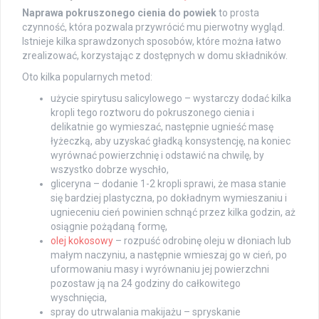
Naprawa pokruszonego cienia do powiek
to prosta
czynność, która pozwala przywrócić mu pierwotny wygląd.
Istnieje kilka sprawdzonych sposobów, które można łatwo
zrealizować, korzystając z dostępnych w domu składników.
Oto kilka popularnych metod:
użycie spirytusu salicylowego – wystarczy dodać kilka
kropli tego roztworu do pokruszonego cienia i
delikatnie go wymieszać, następnie ugnieść masę
łyżeczką, aby uzyskać gładką konsystencję, na koniec
wyrównać powierzchnię i odstawić na chwilę, by
wszystko dobrze wyschło,
gliceryna – dodanie 1-2 kropli sprawi, że masa stanie
się bardziej plastyczna, po dokładnym wymieszaniu i
ugnieceniu cień powinien schnąć przez kilka godzin, aż
osiągnie pożądaną formę,
olej kokosowy
– rozpuść odrobinę oleju w dłoniach lub
małym naczyniu, a następnie wmieszaj go w cień, po
uformowaniu masy i wyrównaniu jej powierzchni
pozostaw ją na 24 godziny do całkowitego
wyschnięcia,
spray do utrwalania makijażu – spryskanie