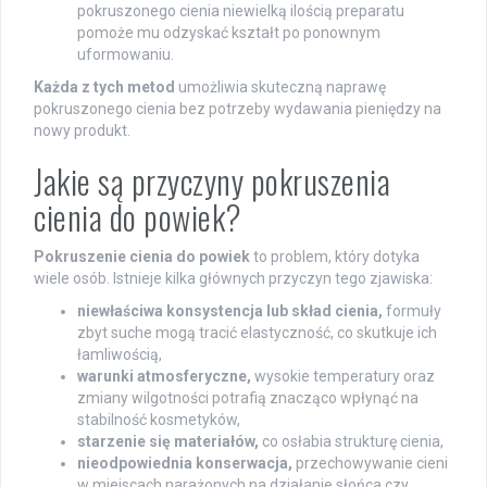
pokruszonego cienia niewielką ilością preparatu
pomoże mu odzyskać kształt po ponownym
uformowaniu.
Każda z tych metod
umożliwia skuteczną naprawę
pokruszonego cienia bez potrzeby wydawania pieniędzy na
nowy produkt.
Jakie są przyczyny pokruszenia
cienia do powiek?
Pokruszenie cienia do powiek
to problem, który dotyka
wiele osób. Istnieje kilka głównych przyczyn tego zjawiska:
niewłaściwa konsystencja lub skład cienia,
formuły
zbyt suche mogą tracić elastyczność, co skutkuje ich
łamliwością,
warunki atmosferyczne,
wysokie temperatury oraz
zmiany wilgotności potrafią znacząco wpłynąć na
stabilność kosmetyków,
starzenie się materiałów,
co osłabia strukturę cienia,
nieodpowiednia konserwacja,
przechowywanie cieni
w miejscach narażonych na działanie słońca czy