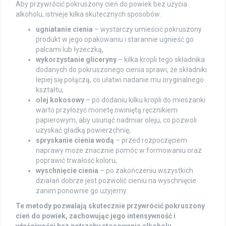
Aby przywrócić pokruszony cień do powiek bez użycia
alkoholu, istnieje kilka skutecznych sposobów:
ugniatanie cienia
– wystarczy umieścić pokruszony
produkt w jego opakowaniu i starannie ugnieść go
palcami lub łyżeczką,
wykorzystanie gliceryny
– kilka kropli tego składnika
dodanych do pokruszonego cienia sprawi, że składniki
lepiej się połączą, co ułatwi nadanie mu oryginalnego
kształtu,
olej kokosowy
– po dodaniu kilku kropli do mieszanki
warto przyłożyć monetę owiniętą ręcznikiem
papierowym, aby usunąć nadmiar oleju, co pozwoli
uzyskać gładką powierzchnię,
spryskanie cienia wodą
– przed rozpoczęciem
naprawy może znacznie pomóc w formowaniu oraz
poprawić trwałość koloru,
wyschnięcie cienia
– po zakończeniu wszystkich
działań dobrze jest pozwolić cieniu na wyschnięcie
zanim ponownie go użyjemy.
Te metody pozwalają skutecznie przywrócić pokruszony
cień do powiek, zachowując jego intensywność i
właściwości bez potrzeby stosowania alkoholu.