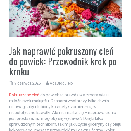
Jak naprawić pokruszony cień
do powiek: Przewodnik krok po
kroku
9 czerwca 2025
AdaBloguje.pl
Pokruszony cień
do powiek to prawdziwa zmora wielu
miłośniczek makijażu. Czasami wystarczy tylko chwila
nieuwagi, aby ulubiony kosmetyk zamienił się w
nieestetyczne kawałki. Ale nie martw się – naprawa cienia
jest prostsza, niż mogłoby się wydawać! Dzięki kilku
sprawdzonym technikom, takim jak użycie gliceryny czy oleju
kokosowego, możesz przywrócić mu dawną formę i kolor.