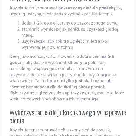
Aby skutecznie naprawić
pokruszony cień do powiek
przy
użyciu
gliceryny
, możesz skorzystać z prostej techniki:
dodaj 1-2 krople gliceryny do uszkodzonego cienia,
starannie wymieszaj składniki, aż uzyskasz gładką
masę,
użyj łyżeczki, aby dobrze ugnieść mieszankę i
wyrównać jej powierzchnię.
Kiedy już zakończysz formowanie,
odstaw cień na 6-8
godzin
, aby dobrze wyschnął.
Gliceryna
pełni rolę
naturalnego wiążącego składnika, co pozwala na
przywrócenie cieniowi jego pierwotnej konsystencji oraz
właściwości.
Ta metoda nie tylko jest skuteczna, ale
również bezpieczna dla delikatnej skóry powiek.
Wykorzystanie gliceryny do naprawy kosmetyków to jeden z
wielu domowych sposobów na ich regenerację.
Wykorzystanie oleju kokosowego w naprawie
cienia
Aby skutecznie naprawić pokruszony cień do powiek,
możesz skorzystać z
oleju kokosowego
, wykonując kilka