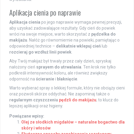
Aplikacja cienia po naprawie
Aplikacja cienia
po jego naprawie wymaga pewnej precyzji,
aby uzyskać zadowalające rezultaty. Gdy cień do powiek
wróci na swoje miejsce, warto skorzystać z
pędzelka do
makijażu
. Nałóż go równomiernie na powieki, pamiętając o
odpowiedniej technice –
delikatnie wklepuj cień
lub
rozcieraj go wzdłuż linii powiek
.
Aby Twój makijaż był trwały przez cały dzień, spryskaj
nałożony cień
sprayem do utrwalania
. Ten krok nie tylko
podkreśli intensywność koloru, ale również zwiększy
odporność na
ścieranie
i
blaknięcie
.
Warto wybierać spray o lekkiej formule, który nie obciąży cieni
oraz pozwoli skórze oddychać. Nie zapominaj także o
regularnym czyszczeniu
pędzli do makijażu
; to klucz do
lepszej aplikacji oraz higieny.
Powiązane wpisy:
Olej ze słodkich migdałów – naturalne bogactwo dla
skóry i włosów
Skuteczne sposoby zapobiegania rozstępom: