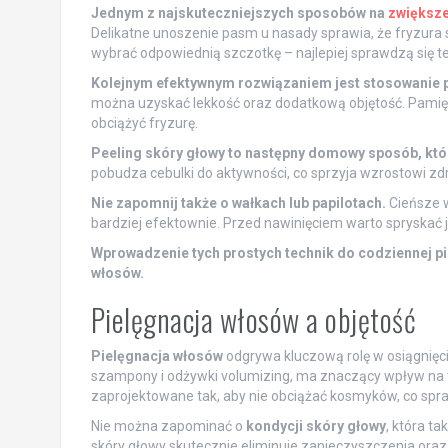
Jednym z najskuteczniejszych sposobów na
zwiększe
Delikatne unoszenie pasm u nasady sprawia, że fryzura st
wybrać odpowiednią szczotkę – najlepiej sprawdzą się t
Kolejnym efektywnym rozwiązaniem jest stosowanie p
można uzyskać lekkość oraz dodatkową objętość. Pamięta
obciążyć fryzurę.
Peeling skóry głowy to następny domowy sposób, któr
pobudza cebulki do aktywności, co sprzyja wzrostowi zd
Nie zapomnij także o wałkach lub papilotach.
Cieńsze w
bardziej efektownie. Przed nawinięciem warto spryskać 
Wprowadzenie tych prostych technik do codziennej p
włosów.
Pielęgnacja włosów a objętość
Pielęgnacja włosów
odgrywa kluczową rolę w osiągnięc
szampony i odżywki volumizing, ma znaczący wpływ na to,
zaprojektowane tak, aby nie obciążać kosmyków, co sprawi
Nie można zapominać o
kondycji skóry głowy
, która t
skóry głowy skutecznie eliminuje zanieczyszczenia ora