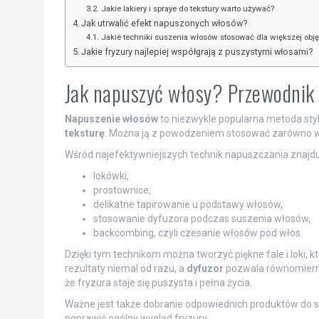
Jakie lakiery i spraye do tekstury warto używać?
Jak utrwalić efekt napuszonych włosów?
Jakie techniki suszenia włosów stosować dla większej obję
Jakie fryzury najlepiej współgrają z puszystymi włosami?
Jak napuszyć włosy? Przewodnik p
Napuszenie włosów
to niezwykle popularna metoda styl
teksturę
. Można ją z powodzeniem stosować zarówno w 
Wśród najefektywniejszych technik napuszczania znajduj
lokówki,
prostownice,
delikatne tapirowanie u podstawy włosów,
stosowanie dyfuzora podczas suszenia włosów,
backcombing, czyli czesanie włosów pod włos.
Dzięki tym technikom można tworzyć piękne fale i loki,
rezultaty niemal od razu, a
dyfuzor
pozwala równomierni
że fryzura staje się puszysta i pełna życia.
Ważne jest także dobranie odpowiednich produktów do st
poprawić ogólny wygląd fryzury.