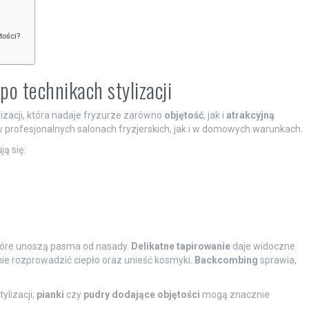
tości?
o technikach stylizacji
izacji, która nadaje fryzurze zarówno
objętość
, jak i
atrakcyjną
profesjonalnych salonach fryzjerskich, jak i w domowych warunkach.
ą się:
 które unoszą pasma od nasady.
Delikatne tapirowanie
daje widoczne
e rozprowadzić ciepło oraz unieść kosmyki.
Backcombing
sprawia,
ylizacji;
pianki
czy
pudry dodające objętości
mogą znacznie