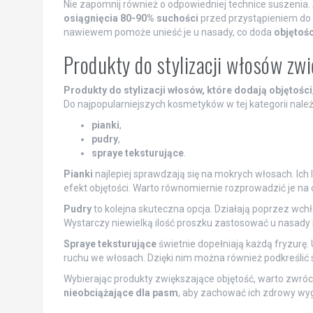
Nie zapomnij również o odpowiedniej technice suszenia. 
osiągnięcia 80-90% suchości
przed przystąpieniem do d
nawiewem pomoże unieść je u nasady, co doda
objętośc
Produkty do stylizacji włosów zw
Produkty do stylizacji włosów, które dodają objętości
Do najpopularniejszych kosmetyków w tej kategorii należ
pianki
,
pudry
,
spraye teksturujące
.
Pianki
najlepiej sprawdzają się na mokrych włosach. Ich
efekt objętości. Warto równomiernie rozprowadzić je na 
Pudry
to kolejna skuteczna opcja. Działają poprzez wchł
Wystarczy niewielką ilość proszku zastosować u nasady 
Spraye teksturujące
świetnie dopełniają każdą fryzurę. 
ruchu we włosach. Dzięki nim można również podkreślić sk
Wybierając produkty zwiększające objętość, warto zwró
nieobciążające dla pasm
, aby zachować ich zdrowy wygl