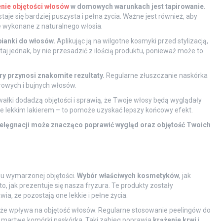
nie objętości włosów
w domowych warunkach jest tapirowanie.
aje się bardziej puszysta i pełna życia. Ważne jest również, aby
e wykonane z naturalnego włosia.
ianki do włosów.
Aplikując ją na wilgotne kosmyki przed stylizacją,
j jednak, by nie przesadzić z ilością produktu, ponieważ może to
y przynosi znakomite rezultaty.
Regularne złuszczanie naskórka
rowych i bujnych włosów.
ałki dodadzą objętości i sprawią, że Twoje włosy będą wyglądały
je lekkim lakierem – to pomoże uzyskać lepszy końcowy efekt.
ielęgnacji może znacząco poprawić wygląd oraz objętość Twoich
iu wymarzonej objętości.
Wybór właściwych kosmetyków
, jak
 jak prezentuje się nasza fryzura. Te produkty zostały
a, że pozostają one lekkie i pełne życia.
akże wpływa na objętość włosów. Regularne stosowanie peelingów do
z martwe komórki naskórka. Taki zabieg poprawia
krążenie krwi
i