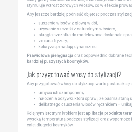
stymuluje wzrost zdrowych włosów, co w efekcie prowadz
Aby jeszcze bardziej podnieść objętość podczas stylizac
suszenie włosów z głową w dół,
używanie szczotki z naturalnym włosiem,
okrągła szczotka do modelowania doskonale sprawd
zmiana fryzury,
koloryzacja nadają dynamizmu.
Prawidłowa pielęgnacja
oraz odpowiednio dobrane techni
bardziej puszystych kosmyków
.
Jak przygotować włosy do stylizacji?
Aby przygotować włosy do stylizacji, warto postarać się 
umycia ich szamponem,
nałożenia odżywki, która sprawi, że pasma staną s
delikatnego osuszenia włosów ręcznikiem – unikaj
Kolejnym istotnym krokiem jest
aplikacja produktu te
wysoką temperaturą podczas stylizacji oraz wspomoże i
całej długości kosmyków.