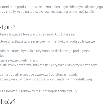
ami oraz produktami w celu znalezienia tych idealnych dla swojego
łosy
nie tylko są na topie, ale również dają ogromne możliwości
ostępne?
echnik stylizacji, które warto rozważyć. Oto kilka z nich:
które umożliwia tworzenie pięknych fal i loków, dodając fryzurze
sów, ale może być także używana do delikatnego podkręcania
ci,
 dzięki zygzakowatym falom,
a strumień powietrza, minimalizując ryzyko uszkodzenia włosów i
zenia potrafi znacząco zwiększyć objętość u nasady,
zczesywaniu włosów od spodu w celu nadania im dodatkowej
cze bardziej efektowny rezultat napuszenia fryzury.
 włosów?