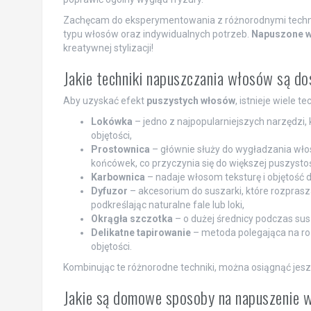
Zachęcam do eksperymentowania z różnorodnymi technik
typu włosów oraz indywidualnych potrzeb.
Napuszone w
kreatywnej stylizacji!
Jakie techniki napuszczania włosów są d
Aby uzyskać efekt
puszystych włosów
, istnieje wiele t
Lokówka
– jedno z najpopularniejszych narzędzi, 
objętości,
Prostownica
– głównie służy do wygładzania wło
końcówek, co przyczynia się do większej puszystoś
Karbownica
– nadaje włosom teksturę i objętość
Dyfuzor
– akcesorium do suszarki, które rozprasz
podkreślając naturalne fale lub loki,
Okrągła szczotka
– o dużej średnicy podczas sus
Delikatne tapirowanie
– metoda polegająca na ro
objętości.
Kombinując te różnorodne techniki, można osiągnąć jesz
Jakie są domowe sposoby na napuszenie