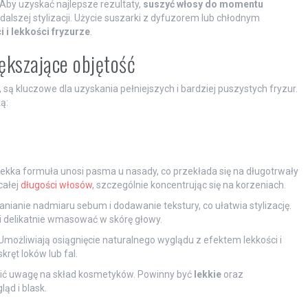
Aby uzyskać najlepsze rezultaty,
suszyć włosy do momentu
alszej stylizacji. Użycie suszarki z dyfuzorem lub chłodnym
i i lekkości fryzurze
.
iększające objętość
, są kluczowe dla uzyskania pełniejszych i bardziej puszystych fryzur.
ą:
 lekka formuła unosi pasma u nasady, co przekłada się na długotrwały
całej
długości włosów
, szczególnie koncentrując się na korzeniach.
anianie nadmiaru sebum i dodawanie tekstury, co ułatwia stylizację.
i delikatnie wmasować w skórę głowy.
Umożliwiają osiągnięcie naturalnego wyglądu z efektem lekkości i
ręt loków lub fal.
cić uwagę na skład kosmetyków. Powinny być
lekkie
oraz
ąd i blask.