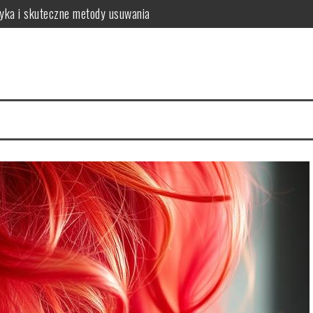
tyka i skuteczne metody usuwania
o warto wiedzieć?
a zdrowych włosów?
 i najczęstsze problemy
 zalecenia dla zdrowia
sposób na intensywny kolor