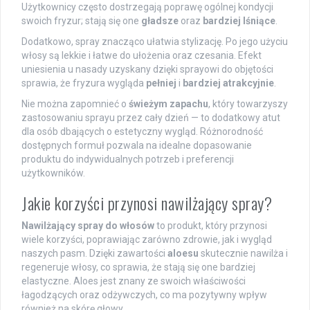
Użytkownicy często dostrzegają poprawę ogólnej kondycji
swoich fryzur; stają się one
gładsze
oraz
bardziej lśniące
.
Dodatkowo, spray znacząco ułatwia stylizację. Po jego użyciu
włosy są lekkie i łatwe do ułożenia oraz czesania. Efekt
uniesienia u nasady uzyskany dzięki sprayowi do objętości
sprawia, że fryzura wygląda
pełniej
i
bardziej atrakcyjnie
.
Nie można zapomnieć o
świeżym zapachu
, który towarzyszy
zastosowaniu sprayu przez cały dzień — to dodatkowy atut
dla osób dbających o estetyczny wygląd. Różnorodność
dostępnych formuł pozwala na idealne dopasowanie
produktu do indywidualnych potrzeb i preferencji
użytkowników.
Jakie korzyści przynosi nawilżający spray?
Nawilżający spray do włosów
to produkt, który przynosi
wiele korzyści, poprawiając zarówno zdrowie, jak i wygląd
naszych pasm. Dzięki zawartości
aloesu
skutecznie nawilża i
regeneruje włosy, co sprawia, że stają się one bardziej
elastyczne. Aloes jest znany ze swoich właściwości
łagodzących oraz odżywczych, co ma pozytywny wpływ
również na skórę głowy.