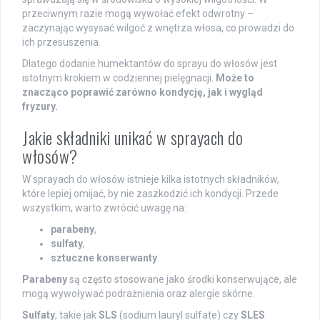
przeciwnym razie mogą wywołać efekt odwrotny –
zaczynając wysysać wilgoć z wnętrza włosa, co prowadzi do
ich przesuszenia.
Dlatego dodanie humektantów do sprayu do włosów jest
istotnym krokiem w codziennej pielęgnacji.
Może to
znacząco poprawić zarówno kondycję, jak i wygląd
fryzury.
Jakie składniki unikać w sprayach do
włosów?
W sprayach do włosów istnieje kilka istotnych składników,
które lepiej omijać, by nie zaszkodzić ich kondycji. Przede
wszystkim, warto zwrócić uwagę na:
parabeny
,
sulfaty
,
sztuczne konserwanty
.
Parabeny
są często stosowane jako środki konserwujące, ale
mogą wywoływać podrażnienia oraz alergie skórne.
Sulfaty
, takie jak
SLS
(sodium lauryl sulfate) czy
SLES