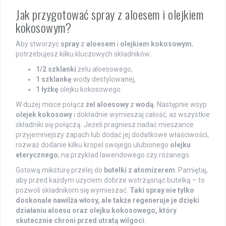
Jak przygotować spray z aloesem i olejkiem
kokosowym?
Aby stworzyć
spray
z
aloesem
i
olejkiem kokosowym
,
potrzebujesz kilku kluczowych składników:
1/2 szklanki
żelu aloesowego,
1 szklankę
wody destylowanej,
1 łyżkę
olejku kokosowego.
W dużej misce połącz
żel aloesowy
z
wodą
. Następnie wsyp
olejek kokosowy
i dokładnie wymieszaj całość, aż wszystkie
składniki się połączą. Jeżeli pragniesz nadać mieszance
przyjemniejszy zapach lub dodać jej dodatkowe właściwości,
rozważ dodanie kilku kropel swojego ulubionego
olejku
eterycznego
, na przykład lawendowego czy różanego.
Gotową miksturę przelej do
butelki z atomizerem
. Pamiętaj,
aby przed każdym użyciem dobrze wstrząsnąć butelką – to
pozwoli składnikom się wymieszać.
Taki spray nie tylko
doskonale nawilża włosy, ale także regeneruje je dzięki
działaniu aloesu oraz olejku kokosowego, który
skutecznie chroni przed utratą wilgoci.