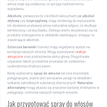
włosa staje się osłabiona, co sprzyja nadmiernemu
wypadaniu.
Alkohole
, zwłaszcza te o krótkich łańcuchach jak
alkohol
etylowy
czy
izopropylowy
, mają tendencję do wysuszania.
Ich działanie pozbawia włosy naturalnej wilgoci, co skutkuje
łamliwością i utratą blasku. Dlatego warto decydować się na
produkty wzbogacone w składniki nawilżające, omijając te
zawierające alkohole.
Sztuczne barwniki
również mają negatywny wpływ na
kondycję naszych włosów. Mogą wywoływać
reakcje
alergiczne
oraz podrażnienia skóry głowy. Długotrwałe
używanie takich produktów prowadzi do osłabienia i
uszkodzenia struktury pasm.
Kiedy wybieramy
spray do włosów
lub inne kosmetyki
pielęgnacyjne, ważne jest zwracanie uwagi na składniki i
unikanie szkodliwych substancji chemicznych.
Naturalne
alternatywy
mogą okazać się znacznie bardziej efektywne w
pielęgnacji i ochronie naszych cennych włosów.
Jak przygotować spray do włosów