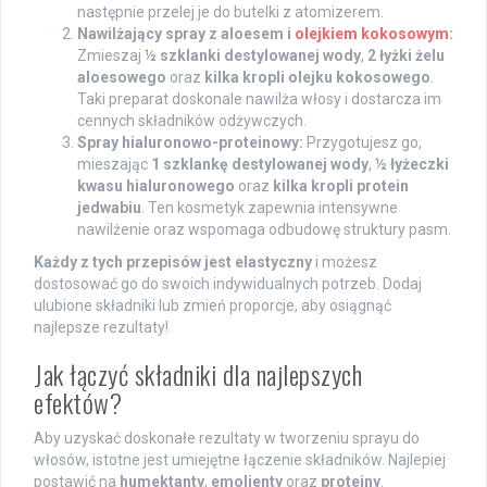
następnie przelej je do butelki z atomizerem.
Nawilżający spray z aloesem i
olejkiem kokosowym
:
Zmieszaj
½ szklanki destylowanej wody
,
2 łyżki żelu
aloesowego
oraz
kilka kropli olejku kokosowego
.
Taki preparat doskonale nawilża włosy i dostarcza im
cennych składników odżywczych.
Spray hialuronowo-proteinowy:
Przygotujesz go,
mieszając
1 szklankę destylowanej wody
,
½ łyżeczki
kwasu hialuronowego
oraz
kilka kropli protein
jedwabiu
. Ten kosmetyk zapewnia intensywne
nawilżenie oraz wspomaga odbudowę struktury pasm.
Każdy z tych przepisów jest elastyczny
i możesz
dostosować go do swoich indywidualnych potrzeb. Dodaj
ulubione składniki lub zmień proporcje, aby osiągnąć
najlepsze rezultaty!
Jak łączyć składniki dla najlepszych
efektów?
Aby uzyskać doskonałe rezultaty w tworzeniu sprayu do
włosów, istotne jest umiejętne łączenie składników. Najlepiej
postawić na
humektanty
,
emolienty
oraz
proteiny
.