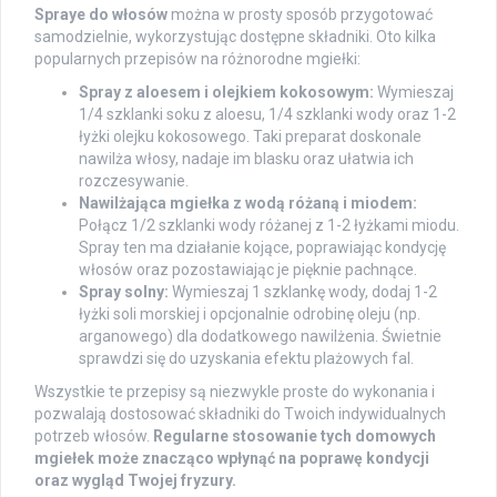
Spraye do włosów
można w prosty sposób przygotować
samodzielnie, wykorzystując dostępne składniki. Oto kilka
popularnych przepisów na różnorodne mgiełki:
Spray z aloesem i olejkiem kokosowym:
Wymieszaj
1/4 szklanki soku z aloesu, 1/4 szklanki wody oraz 1-2
łyżki olejku kokosowego. Taki preparat doskonale
nawilża włosy, nadaje im blasku oraz ułatwia ich
rozczesywanie.
Nawilżająca mgiełka z wodą różaną i miodem:
Połącz 1/2 szklanki wody różanej z 1-2 łyżkami miodu.
Spray ten ma działanie kojące, poprawiając kondycję
włosów oraz pozostawiając je pięknie pachnące.
Spray solny:
Wymieszaj 1 szklankę wody, dodaj 1-2
łyżki soli morskiej i opcjonalnie odrobinę oleju (np.
arganowego) dla dodatkowego nawilżenia. Świetnie
sprawdzi się do uzyskania efektu plażowych fal.
Wszystkie te przepisy są niezwykle proste do wykonania i
pozwalają dostosować składniki do Twoich indywidualnych
potrzeb włosów.
Regularne stosowanie tych domowych
mgiełek może znacząco wpłynąć na poprawę kondycji
oraz wygląd Twojej fryzury.