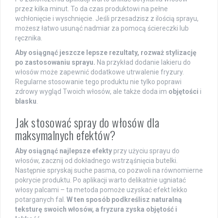
przez kilka minut. To da czas produktowi na pełne
wchłonięcie i wyschnięcie. Jeśli przesadzisz z ilością sprayu,
możesz łatwo usunąć nadmiar za pomocą ściereczki lub
ręcznika.
Aby osiągnąć jeszcze lepsze rezultaty, rozważ stylizację
po zastosowaniu sprayu.
Na przykład dodanie lakieru do
włosów może zapewnić dodatkowe utrwalenie fryzury.
Regularne stosowanie tego produktu nie tylko poprawi
zdrowy wygląd Twoich włosów, ale także doda im
objętości
i
blasku
.
Jak stosować spray do włosów dla
maksymalnych efektów?
Aby osiągnąć najlepsze efekty
przy użyciu sprayu do
włosów, zacznij od dokładnego wstrząśnięcia butelki.
Następnie spryskaj suche pasma, co pozwoli na równomierne
pokrycie produktu. Po aplikacji warto delikatnie ugniatać
włosy palcami – ta metoda pomoże uzyskać efekt lekko
potarganych fal.
W ten sposób podkreślisz naturalną
teksturę swoich włosów, a fryzura zyska objętość i