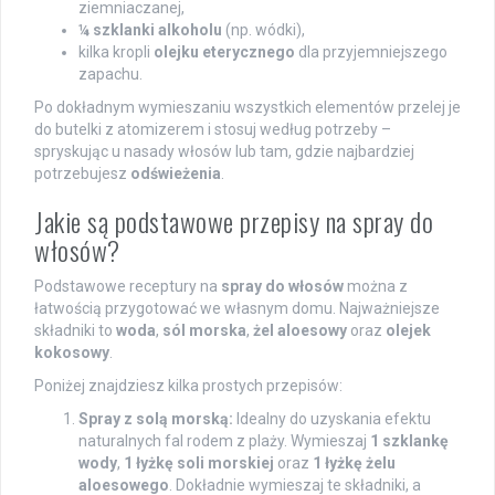
ziemniaczanej,
¼ szklanki alkoholu
(np. wódki),
kilka kropli
olejku eterycznego
dla przyjemniejszego
zapachu.
Po dokładnym wymieszaniu wszystkich elementów przelej je
do butelki z atomizerem i stosuj według potrzeby –
spryskując u nasady włosów lub tam, gdzie najbardziej
potrzebujesz
odświeżenia
.
Jakie są podstawowe przepisy na spray do
włosów?
Podstawowe receptury na
spray do włosów
można z
łatwością przygotować we własnym domu. Najważniejsze
składniki to
woda
,
sól morska
,
żel aloesowy
oraz
olejek
kokosowy
.
Poniżej znajdziesz kilka prostych przepisów:
Spray z solą morską:
Idealny do uzyskania efektu
naturalnych fal rodem z plaży. Wymieszaj
1 szklankę
wody
,
1 łyżkę soli morskiej
oraz
1 łyżkę żelu
aloesowego
. Dokładnie wymieszaj te składniki, a