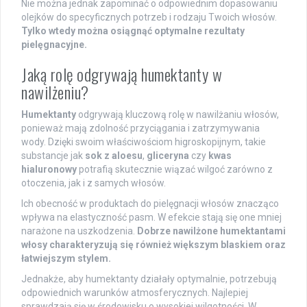
Nie można jednak zapominać o odpowiednim dopasowaniu
olejków do specyficznych potrzeb i rodzaju Twoich włosów.
Tylko wtedy można osiągnąć optymalne rezultaty
pielęgnacyjne.
Jaką rolę odgrywają humektanty w
nawilżeniu?
Humektanty
odgrywają kluczową rolę w nawilżaniu włosów,
ponieważ mają zdolność przyciągania i zatrzymywania
wody. Dzięki swoim właściwościom higroskopijnym, takie
substancje jak
sok z aloesu
,
gliceryna
czy
kwas
hialuronowy
potrafią skutecznie wiązać wilgoć zarówno z
otoczenia, jak i z samych włosów.
Ich obecność w produktach do pielęgnacji włosów znacząco
wpływa na elastyczność pasm. W efekcie stają się one mniej
narażone na uszkodzenia.
Dobrze nawilżone humektantami
włosy charakteryzują się również większym blaskiem oraz
łatwiejszym stylem.
Jednakże, aby humektanty działały optymalnie, potrzebują
odpowiednich warunków atmosferycznych. Najlepiej
sprawdzają się w środowisku o wysokiej wilgotności. W