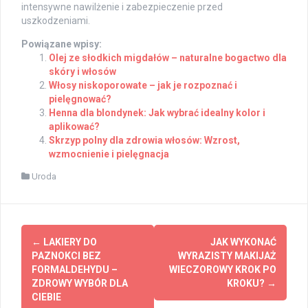
intensywne nawilżenie i zabezpieczenie przed
uszkodzeniami.
Powiązane wpisy:
Olej ze słodkich migdałów – naturalne bogactwo dla
skóry i włosów
Włosy niskoporowate – jak je rozpoznać i
pielęgnować?
Henna dla blondynek: Jak wybrać idealny kolor i
aplikować?
Skrzyp polny dla zdrowia włosów: Wzrost,
wzmocnienie i pielęgnacja
Uroda
Post
←
LAKIERY DO
JAK WYKONAĆ
navigation
PAZNOKCI BEZ
WYRAZISTY MAKIJAŻ
FORMALDEHYDU –
WIECZOROWY KROK PO
ZDROWY WYBÓR DLA
KROKU?
→
CIEBIE