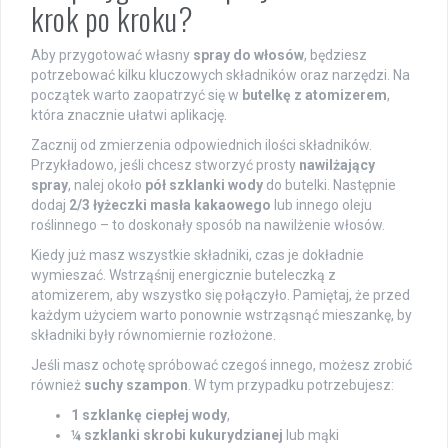
krok po kroku?
Aby przygotować własny
spray do włosów
, będziesz
potrzebować kilku kluczowych składników oraz narzędzi. Na
początek warto zaopatrzyć się w
butelkę z atomizerem
,
która znacznie ułatwi aplikację.
Zacznij od zmierzenia odpowiednich ilości składników.
Przykładowo, jeśli chcesz stworzyć prosty
nawilżający
spray
, nalej około
pół szklanki wody
do butelki. Następnie
dodaj
2/3 łyżeczki masła kakaowego
lub innego oleju
roślinnego – to doskonały sposób na nawilżenie włosów.
Kiedy już masz wszystkie składniki, czas je dokładnie
wymieszać. Wstrząśnij energicznie buteleczką z
atomizerem, aby wszystko się połączyło. Pamiętaj, że przed
każdym użyciem warto ponownie wstrząsnąć mieszankę, by
składniki były równomiernie rozłożone.
Jeśli masz ochotę spróbować czegoś innego, możesz zrobić
również
suchy szampon
. W tym przypadku potrzebujesz:
1 szklankę ciepłej wody
,
¼ szklanki skrobi kukurydzianej
lub mąki