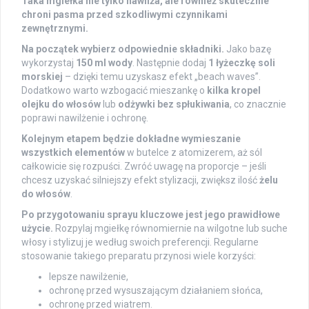
Taka mgiełka nie tylko nawilża, ale również skutecznie
chroni pasma przed szkodliwymi czynnikami
zewnętrznymi.
Na początek wybierz odpowiednie składniki.
Jako bazę
wykorzystaj
150 ml wody
. Następnie dodaj
1 łyżeczkę soli
morskiej
– dzięki temu uzyskasz efekt „beach waves”.
Dodatkowo warto wzbogacić mieszankę o
kilka kropel
olejku do włosów
lub
odżywki bez spłukiwania
, co znacznie
poprawi nawilżenie i ochronę.
Kolejnym etapem będzie dokładne wymieszanie
wszystkich elementów
w butelce z atomizerem, aż sól
całkowicie się rozpuści. Zwróć uwagę na proporcje – jeśli
chcesz uzyskać silniejszy efekt stylizacji, zwiększ ilość
żelu
do włosów
.
Po przygotowaniu sprayu kluczowe jest jego prawidłowe
użycie.
Rozpylaj mgiełkę równomiernie na wilgotne lub suche
włosy i stylizuj je według swoich preferencji. Regularne
stosowanie takiego preparatu przynosi wiele korzyści:
lepsze nawilżenie,
ochronę przed wysuszającym działaniem słońca,
ochronę przed wiatrem.