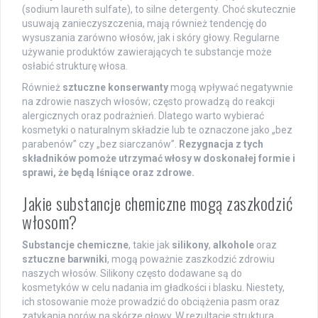
(sodium laureth sulfate), to silne detergenty. Choć skutecznie
usuwają zanieczyszczenia, mają również tendencję do
wysuszania zarówno włosów, jak i skóry głowy. Regularne
używanie produktów zawierających te substancje może
osłabić strukturę włosa.
Również
sztuczne konserwanty
mogą wpływać negatywnie
na zdrowie naszych włosów; często prowadzą do reakcji
alergicznych oraz podrażnień. Dlatego warto wybierać
kosmetyki o naturalnym składzie lub te oznaczone jako „bez
parabenów” czy „bez siarczanów”.
Rezygnacja z tych
składników pomoże utrzymać włosy w doskonałej formie i
sprawi, że będą lśniące oraz zdrowe.
Jakie substancje chemiczne mogą zaszkodzić
włosom?
Substancje chemiczne
, takie jak
silikony
,
alkohole
oraz
sztuczne barwniki
, mogą poważnie zaszkodzić zdrowiu
naszych włosów. Silikony często dodawane są do
kosmetyków w celu nadania im gładkości i blasku. Niestety,
ich stosowanie może prowadzić do obciążenia pasm oraz
zatykania porów na skórze głowy. W rezultacie struktura