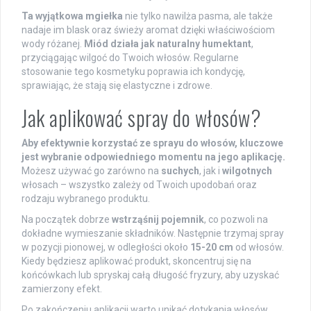
Ta wyjątkowa mgiełka
nie tylko nawilża pasma, ale także
nadaje im blask oraz świeży aromat dzięki właściwościom
wody różanej.
Miód działa jak naturalny humektant
,
przyciągając wilgoć do Twoich włosów. Regularne
stosowanie tego kosmetyku poprawia ich kondycję,
sprawiając, że stają się elastyczne i zdrowe.
Jak aplikować spray do włosów?
Aby efektywnie korzystać ze sprayu do włosów, kluczowe
jest wybranie odpowiedniego momentu na jego aplikację.
Możesz używać go zarówno na
suchych
, jak i
wilgotnych
włosach – wszystko zależy od Twoich upodobań oraz
rodzaju wybranego produktu.
Na początek dobrze
wstrząśnij pojemnik
, co pozwoli na
dokładne wymieszanie składników. Następnie trzymaj spray
w pozycji pionowej, w odległości około
15-20 cm
od włosów.
Kiedy będziesz aplikować produkt, skoncentruj się na
końcówkach lub spryskaj całą długość fryzury, aby uzyskać
zamierzony efekt.
Po zakończeniu aplikacji warto unikać dotykania włosów