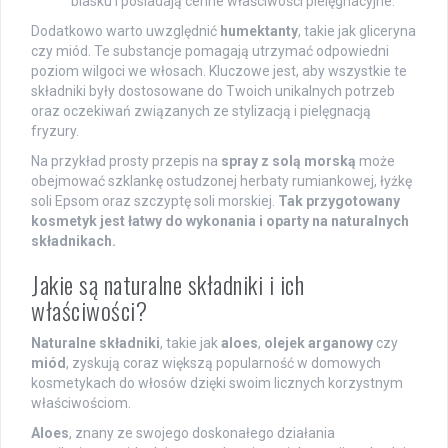
blasku i posiadają cenne właściwości pielęgnacyjne.
Dodatkowo warto uwzględnić
humektanty
, takie jak gliceryna
czy miód. Te substancje pomagają utrzymać odpowiedni
poziom wilgoci we włosach. Kluczowe jest, aby wszystkie te
składniki były dostosowane do Twoich unikalnych potrzeb
oraz oczekiwań związanych ze stylizacją i pielęgnacją
fryzury.
Na przykład prosty przepis na
spray z solą morską
może
obejmować szklankę ostudzonej herbaty rumiankowej, łyżkę
soli Epsom oraz szczyptę soli morskiej.
Tak przygotowany
kosmetyk jest łatwy do wykonania i oparty na naturalnych
składnikach.
Jakie są naturalne składniki i ich
właściwości?
Naturalne składniki
, takie jak
aloes
,
olejek arganowy
czy
miód
, zyskują coraz większą popularność w domowych
kosmetykach do włosów dzięki swoim licznych korzystnym
właściwościom.
Aloes
, znany ze swojego doskonałego działania