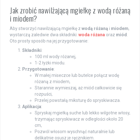
Jak zrobić nawilżającą mgiełkę z wodą różaną
i miodem?
Aby stworzyć nawilżającą mgiełkę z
wodą różaną
i
miodem
,
wystarczą zaledwie dwa składniki:
woda różana
oraz
miód
.
Oto prosty sposób na jej przygotowanie:
Składniki
:
100 ml wody różanej,
1-2 łyżki miodu.
Przygotowanie
:
W małej miseczce lub butelce połącz wodę
różaną z miodem,
Starannie wymieszaj, aż miód całkowicie się
rozpuści,
Przelej powstałą miksturę do spryskiwacza.
Aplikacja
:
Spryskaj mgiełką suche lub lekko wilgotne włosy,
trzymając spryskiwacz w odległości około 20
cm,
Pozwól włosom wyschnąć naturalnie lub
delikatnie osusz je ręcznikiem.