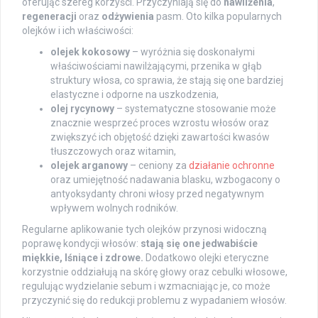
oferując szereg korzyści. Przyczyniają się do
nawilżenia
,
regeneracji
oraz
odżywienia
pasm. Oto kilka popularnych
olejków i ich właściwości:
olejek kokosowy
– wyróżnia się doskonałymi
właściwościami nawilżającymi, przenika w głąb
struktury włosa, co sprawia, że stają się one bardziej
elastyczne i odporne na uszkodzenia,
olej rycynowy
– systematyczne stosowanie może
znacznie wesprzeć proces wzrostu włosów oraz
zwiększyć ich objętość dzięki zawartości kwasów
tłuszczowych oraz witamin,
olejek arganowy
– ceniony za
działanie ochronne
oraz umiejętność nadawania blasku, wzbogacony o
antyoksydanty chroni włosy przed negatywnym
wpływem wolnych rodników.
Regularne aplikowanie tych olejków przynosi widoczną
poprawę kondycji włosów:
stają się one jedwabiście
miękkie, lśniące i zdrowe.
Dodatkowo olejki eteryczne
korzystnie oddziałują na skórę głowy oraz cebulki włosowe,
regulując wydzielanie sebum i wzmacniając je, co może
przyczynić się do redukcji problemu z wypadaniem włosów.