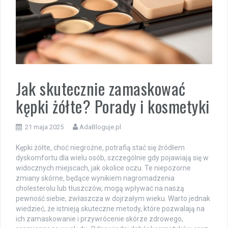
Jak skutecznie zamaskować
kępki żółte? Porady i kosmetyki
21 maja 2025
AdaBloguje.pl
Kępki żółte, choć niegroźne, potrafią stać się źródłem
dyskomfortu dla wielu osób, szczególnie gdy pojawiają się w
widocznych miejscach, jak okolice oczu. Te niepozorne
zmiany skórne, będące wynikiem nagromadzenia
cholesterolu lub tłuszczów, mogą wpływać na naszą
pewność siebie, zwłaszcza w dojrzałym wieku. Warto jednak
wiedzieć, że istnieją skuteczne metody, które pozwalają na
ich zamaskowanie i przywrócenie skórze zdrowego,