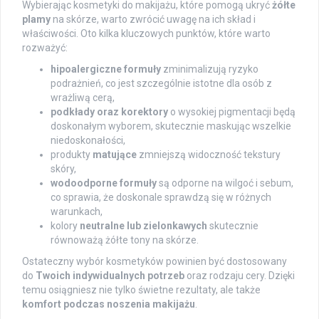
Wybierając kosmetyki do makijażu, które pomogą ukryć
żółte
plamy
na skórze, warto zwrócić uwagę na ich skład i
właściwości. Oto kilka kluczowych punktów, które warto
rozważyć:
hipoalergiczne formuły
zminimalizują ryzyko
podrażnień, co jest szczególnie istotne dla osób z
wrażliwą cerą,
podkłady oraz korektory
o wysokiej pigmentacji będą
doskonałym wyborem, skutecznie maskując wszelkie
niedoskonałości,
produkty
matujące
zmniejszą widoczność tekstury
skóry,
wodoodporne formuły
są odporne na wilgoć i sebum,
co sprawia, że doskonale sprawdzą się w różnych
warunkach,
kolory
neutralne lub zielonkawych
skutecznie
równoważą żółte tony na skórze.
Ostateczny wybór kosmetyków powinien być dostosowany
do
Twoich indywidualnych potrzeb
oraz rodzaju cery. Dzięki
temu osiągniesz nie tylko świetne rezultaty, ale także
komfort podczas noszenia makijażu
.