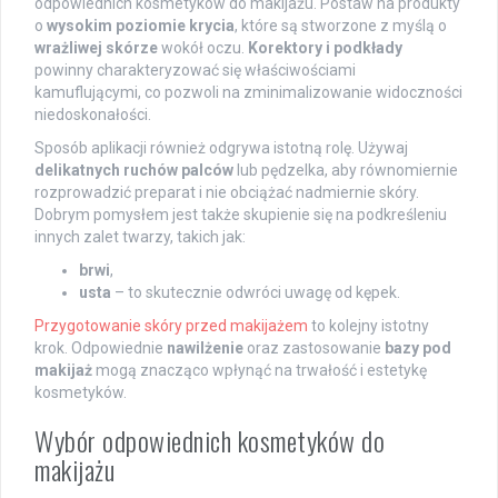
odpowiednich kosmetyków do makijażu. Postaw na produkty
o
wysokim poziomie krycia
, które są stworzone z myślą o
wrażliwej skórze
wokół oczu.
Korektory i podkłady
powinny charakteryzować się właściwościami
kamuflującymi, co pozwoli na zminimalizowanie widoczności
niedoskonałości.
Sposób aplikacji również odgrywa istotną rolę. Używaj
delikatnych ruchów palców
lub pędzelka, aby równomiernie
rozprowadzić preparat i nie obciążać nadmiernie skóry.
Dobrym pomysłem jest także skupienie się na podkreśleniu
innych zalet twarzy, takich jak:
brwi
,
usta
– to skutecznie odwróci uwagę od kępek.
Przygotowanie skóry przed makijażem
to kolejny istotny
krok. Odpowiednie
nawilżenie
oraz zastosowanie
bazy pod
makijaż
mogą znacząco wpłynąć na trwałość i estetykę
kosmetyków.
Wybór odpowiednich kosmetyków do
makijażu