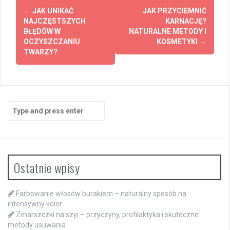
Post
←
JAK UNIKAĆ
JAK PRZYCIEMNIĆ
navigation
NAJCZĘSTSZYCH
KARNACJĘ?
BŁĘDÓW W
NATURALNE METODY I
OCZYSZCZANIU
KOSMETYKI
→
TWARZY?
Search
for:
Ostatnie wpisy
Farbowanie włosów burakiem – naturalny sposób na
intensywny kolor
Zmarszczki na szyi – przyczyny, profilaktyka i skuteczne
metody usuwania