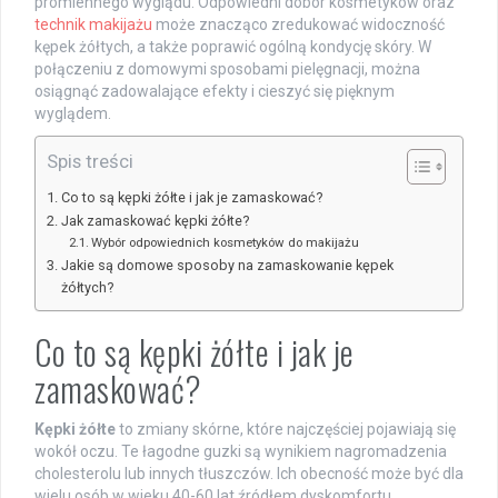
promiennego wyglądu. Odpowiedni dobór kosmetyków oraz
technik makijażu
może znacząco zredukować widoczność
kępek żółtych, a także poprawić ogólną kondycję skóry. W
połączeniu z domowymi sposobami pielęgnacji, można
osiągnąć zadowalające efekty i cieszyć się pięknym
wyglądem.
Spis treści
Co to są kępki żółte i jak je zamaskować?
Jak zamaskować kępki żółte?
Wybór odpowiednich kosmetyków do makijażu
Jakie są domowe sposoby na zamaskowanie kępek
żółtych?
Co to są kępki żółte i jak je
zamaskować?
Kępki żółte
to zmiany skórne, które najczęściej pojawiają się
wokół oczu. Te łagodne guzki są wynikiem nagromadzenia
cholesterolu lub innych tłuszczów. Ich obecność może być dla
wielu osób w wieku 40-60 lat źródłem dyskomfortu