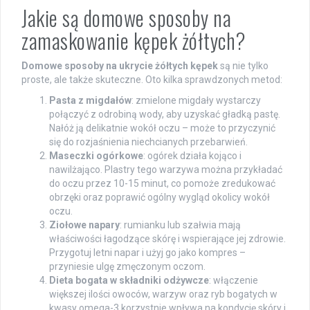
Jakie są domowe sposoby na
zamaskowanie kępek żółtych?
Domowe sposoby na ukrycie żółtych kępek
są nie tylko
proste, ale także skuteczne. Oto kilka sprawdzonych metod:
Pasta z migdałów
: zmielone migdały wystarczy
połączyć z odrobiną wody, aby uzyskać gładką pastę.
Nałóż ją delikatnie wokół oczu – może to przyczynić
się do rozjaśnienia niechcianych przebarwień.
Maseczki ogórkowe
: ogórek działa kojąco i
nawilżająco. Plastry tego warzywa można przykładać
do oczu przez 10-15 minut, co pomoże zredukować
obrzęki oraz poprawić ogólny wygląd okolicy wokół
oczu.
Ziołowe napary
: rumianku lub szałwia mają
właściwości łagodzące skórę i wspierające jej zdrowie.
Przygotuj letni napar i użyj go jako kompres –
przyniesie ulgę zmęczonym oczom.
Dieta bogata w składniki odżywcze
: włączenie
większej ilości owoców, warzyw oraz ryb bogatych w
kwasy omega-3 korzystnie wpływa na kondycję skóry i