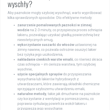
wyschły?
Aby paznokcie mogły szybciej wyschnąć, warto wypróbować
kilka sprawdzonych sposobów. Oto efektywne metody:
zanurzenie pomalowanych paznokci w zimnej
wodzie
na 2-3 minuty, co przyspiesza proces schnięcia
lakieru, pozwalając uzyskać gładką powierzchnię bez
nieestetycznych smug,
wykorzystanie suszarki do włosów
ustawionej na
zimny nawiew, co pozwala ostrożnie osuszyć lakier
bez ryzyka jego uszkodzenia,
nakładanie cienkich warstw emalii
, co również skraca
czas schnięcia — im cieńsza warstwa, tym szybciej
wyschnie,
użycie specjalnych sprayów
do przyspieszania
wysychania lub lakierów hybrydowych z
utwardzaczami, które zawierają składniki chemiczne
sprzyjające szybszemu utwardzeniu emalii,
naturalne metody
, takie jak dmuchanie na paznokcie
czy korzystanie z wentylacji w pomieszczeniu, co
poprawia cyrkulację powietrza wokół lakieru i
przyspiesza jego wysychanie.