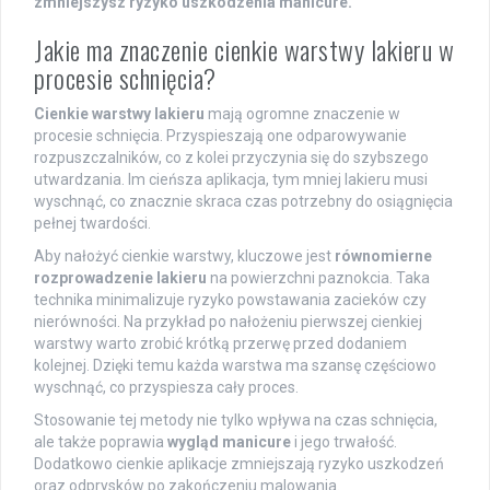
zmniejszysz ryzyko uszkodzenia manicure.
Jakie ma znaczenie cienkie warstwy lakieru w
procesie schnięcia?
Cienkie warstwy lakieru
mają ogromne znaczenie w
procesie schnięcia. Przyspieszają one odparowywanie
rozpuszczalników, co z kolei przyczynia się do szybszego
utwardzania. Im cieńsza aplikacja, tym mniej lakieru musi
wyschnąć, co znacznie skraca czas potrzebny do osiągnięcia
pełnej twardości.
Aby nałożyć cienkie warstwy, kluczowe jest
równomierne
rozprowadzenie lakieru
na powierzchni paznokcia. Taka
technika minimalizuje ryzyko powstawania zacieków czy
nierówności. Na przykład po nałożeniu pierwszej cienkiej
warstwy warto zrobić krótką przerwę przed dodaniem
kolejnej. Dzięki temu każda warstwa ma szansę częściowo
wyschnąć, co przyspiesza cały proces.
Stosowanie tej metody nie tylko wpływa na czas schnięcia,
ale także poprawia
wygląd manicure
i jego trwałość.
Dodatkowo cienkie aplikacje zmniejszają ryzyko uszkodzeń
oraz odprysków po zakończeniu malowania.