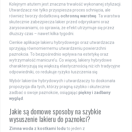
Kolejnym atutem jest znaczna trwałość wykonanej stylizacji.
Utwardzacz nie tylko przyspiesza proces schnięcia, ale
również tworzy dodatkową
ochronną warstwę
. Ta warstwa
skutecznie zabezpiecza lakier przed odpryskami oraz
zarysowaniami, co sprawia, że efekt utrzymuje się przez
dłuższy czas – nawet kilka tygodni.
Cienkie aplikacje lakieru hybrydowego oraz utwardzacza
sprzyjają równomiernemu utwardzeniu powierzchni
paznokcia. To bezpośrednio wpływa na estetykę oraz
wytrzymałość manicure’u. Co więcej, lakiery hybrydowe
charakteryzują się większą elastycznością niż ich tradycyjne
odpowiedniki, co redukuje ryzyko łuszczenia się.
Wybór lakierów hybrydowych i utwardzaczy to doskonała
propozycja dla tych, którzy pragną szybko i skutecznie
zadbać o swoje paznokcie, osiągając
piękny i zadbany
wygląd
.
Jakie są domowe sposoby na szybkie
wysuszenie lakieru do paznokci?
Zimna woda z kostkami lodu
to jeden z