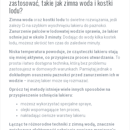
zastosować, takie jak zimna woda i kostki
lodu?
Zimna woda
oraz
kostki lodu
to świetne rozwiązania, jeśli
zależy Ci na szybkim wyschnięciu lakieru do paznokci.
Zanurzenie palców w lodowatej wodzie sprawia, że lakier
schnie już w około 3 minuty.
Dodając do wody kilka kostek
lodu, możesz skrócić ten czas do zaledwie minuty.
Niska temperatura powoduje, że cząsteczki lakieru stają
się mniej aktywne, co przyspiesza proces utwardzania.
To
prosta i łatwo dostępna technika, którą bez problemu
zastosujesz w domowych warunkach. Pamiętaj jednak o
dokładnym osuszeniu paznokci przed zanurzeniem ich w
wodzie
– inaczej lakier może się rozmazać.
Oprócz tej metody istnieje wiele innych sposobów na
przyspieszenie schnięcia lakieru:
możesz wykorzystać specjalne spraye,
olejki wspomagające ten proces,
nakładając cieńsze warstwy lakieru.
Łącząc te różnorodne techniki z zimną wodą, znacznie
zwiększysz efektywność schnięcia swojego manicure’u.