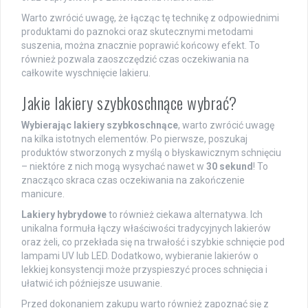
Warto zwrócić uwagę, że łącząc tę technikę z odpowiednimi
produktami do paznokci oraz skutecznymi metodami
suszenia, można znacznie poprawić końcowy efekt. To
również pozwala zaoszczędzić czas oczekiwania na
całkowite wyschnięcie lakieru.
Jakie lakiery szybkoschnące wybrać?
Wybierając lakiery szybkoschnące
, warto zwrócić uwagę
na kilka istotnych elementów. Po pierwsze, poszukaj
produktów stworzonych z myślą o błyskawicznym schnięciu
– niektóre z nich mogą wysychać nawet w
30 sekund
! To
znacząco skraca czas oczekiwania na zakończenie
manicure.
Lakiery hybrydowe
to również ciekawa alternatywa. Ich
unikalna formuła łączy właściwości tradycyjnych lakierów
oraz żeli, co przekłada się na trwałość i szybkie schnięcie pod
lampami UV lub LED. Dodatkowo, wybieranie lakierów o
lekkiej konsystencji może przyspieszyć proces schnięcia i
ułatwić ich późniejsze usuwanie.
Przed dokonaniem zakupu warto również zapoznać się z