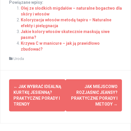
Powiązane wpisy:
Olej ze słodkich migdałów – naturalne bogactwo dla
skóry i włosów
Koloryzacja włosów metodą tapiru – Naturalne
efekty i pielęgnacja
Jakie kolory włosów skutecznie maskują siwe
pasma?
Krzywa C w manicure – jak ją prawidłowo
zbudować?
Uroda
Post
←
JAK WYBRAĆ IDEALNĄ
JAK MIEJSCOWO
navigation
KURTKĘ JESIENNĄ?
ROZJAŚNIĆ JEANSY?
PRAKTYCZNE PORADY I
PRAKTYCZNE PORADY I
TRENDY
METODY
→