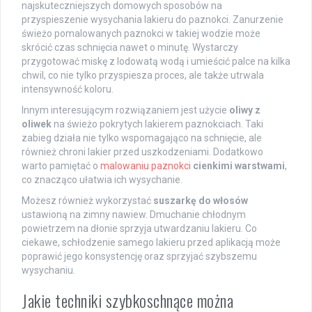
najskuteczniejszych domowych sposobów na
przyspieszenie wysychania lakieru do paznokci. Zanurzenie
świeżo pomalowanych paznokci w takiej wodzie może
skrócić czas schnięcia nawet o minutę. Wystarczy
przygotować miskę z lodowatą wodą i umieścić palce na kilka
chwil, co nie tylko przyspiesza proces, ale także utrwala
intensywność koloru.
Innym interesującym rozwiązaniem jest użycie
oliwy z
oliwek
na świeżo pokrytych lakierem paznokciach. Taki
zabieg działa nie tylko wspomagająco na schnięcie, ale
również chroni lakier przed uszkodzeniami. Dodatkowo
warto pamiętać o
malowaniu paznokci
cienkimi warstwami
,
co znacząco ułatwia ich wysychanie.
Możesz również wykorzystać
suszarkę do włosów
ustawioną na zimny nawiew. Dmuchanie chłodnym
powietrzem na dłonie sprzyja utwardzaniu lakieru. Co
ciekawe, schłodzenie samego lakieru przed aplikacją może
poprawić jego konsystencję oraz sprzyjać szybszemu
wysychaniu.
Jakie techniki szybkoschnące można