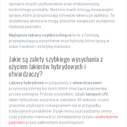
opiniami innych użytkowników oraz efektywnością
konkretnego produktu. Niektóre marki oferują innowacyjne
spraye, które przyspieszają schnięcie lakieru po aplikacji. Te
dodatkowe akcesoria mogą znacznie zwiększyć wydajność
stylizacji paznokci.
Najlepsze lakiery szybkoschnące
to te z formułą
przyspieszającą wysychanie oraz hybrydy, które łączą w
sobie trwałość i estetykę manicure.
Jakie są zalety szybkiego wysychania z
użyciem lakierów hybrydowych i
utwardzaczy?
Lakiery hybrydowe
w połączeniu z
utwardzaczami
przynoszą szereg korzyści, które znacząco poprawiają
proces schnięcia. Przede wszystkim, dzięki
lampom UV
,
lakier hybrydowy wysycha w zaledwie 30 sekund, co jest
znacznie szybszym rozwiązaniem niż w przypadku
tradycyjnych produktów. Dzięki temu oszczędzamy cenny
czas podczas manicure’u i zmniejszamy ryzyko
uszkodzenia
paznokci
przed całkowitym wyschnięciem.