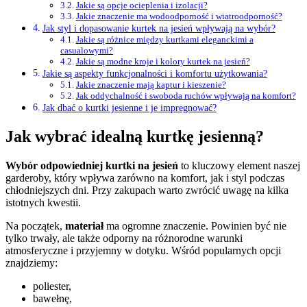
Jakie są opcje ocieplenia i izolacji?
Jakie znaczenie ma wodoodporność i wiatroodporność?
Jak styl i dopasowanie kurtek na jesień wpływają na wybór?
Jakie są różnice między kurtkami eleganckimi a
casualowymi?
Jakie są modne kroje i kolory kurtek na jesień?
Jakie są aspekty funkcjonalności i komfortu użytkowania?
Jakie znaczenie mają kaptur i kieszenie?
Jak oddychalność i swoboda ruchów wpływają na komfort?
Jak dbać o kurtki jesienne i je impregnować?
Jak wybrać idealną kurtkę jesienną?
Wybór odpowiedniej kurtki na jesień
to kluczowy element naszej
garderoby, który wpływa zarówno na komfort, jak i styl podczas
chłodniejszych dni. Przy zakupach warto zwrócić uwagę na kilka
istotnych kwestii.
Na początek,
materiał
ma ogromne znaczenie. Powinien być nie
tylko trwały, ale także odporny na różnorodne warunki
atmosferyczne i przyjemny w dotyku. Wśród popularnych opcji
znajdziemy:
poliester,
bawełnę,