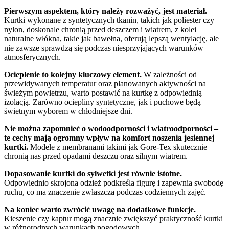
Pierwszym aspektem, który należy rozważyć, jest materiał.
Kurtki wykonane z syntetycznych tkanin, takich jak poliester czy
nylon, doskonale chronią przed deszczem i wiatrem, z kolei
naturalne włókna, takie jak bawełna, oferują lepszą wentylację, ale
nie zawsze sprawdzą się podczas niesprzyjających warunków
atmosferycznych.
Ocieplenie to kolejny kluczowy element.
W zależności od
przewidywanych temperatur oraz planowanych aktywności na
świeżym powietrzu, warto postawić na kurtkę z odpowiednią
izolacją. Zarówno ociepliny syntetyczne, jak i puchowe będą
świetnym wyborem w chłodniejsze dni.
Nie można zapomnieć o wodoodporności i wiatroodporności –
te cechy mają ogromny wpływ na komfort noszenia jesiennej
kurtki.
Modele z membranami takimi jak Gore-Tex skutecznie
chronią nas przed opadami deszczu oraz silnym wiatrem.
Dopasowanie kurtki do sylwetki jest równie istotne.
Odpowiednio skrojona odzież podkreśla figurę i zapewnia swobodę
ruchu, co ma znaczenie zwłaszcza podczas codziennych zajęć.
Na koniec warto zwrócić uwagę na dodatkowe funkcje.
Kieszenie czy kaptur mogą znacznie zwiększyć praktyczność kurtki
w różnorodnych warunkach pogodowych.