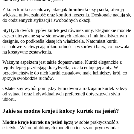
Z kolei kurtki casualowe, takie jak
bomberki
czy
parki
, oferują
większą uniwersalność oraz komfort noszenia. Doskonale nadają się
do codziennych stylizacji i swobodnych okazji.
Styl tych dwóch typów kurtek jest również inny. Eleganckie modele
często utrzymane są w stonowanych kolorach i minimalistycznym
designie, co podkreśla klasę ich właściciela. Natomiast kurtki
casualowe zachwycają różnorodnością wzorów i barw, co pozwala
na kreatywne zestawienia.
Ważnym aspektem jest także dopasowanie. Kurtki eleganckie z
reguły lepiej przylegają do sylwetki, co akcentuje jej atuty. W
przeciwieństwie do nich kurtki casualowe mają luźniejszy krój, co
sprzyja swobodzie ruchów.
Ostateczny wybór pomiędzy tymi dwoma rodzajami kurtek zależy
od sytuacji oraz indywidualnych preferencji dotyczących stylu
ubioru.
Jakie są modne kroje i kolory kurtek na jesień?
Modne kroje kurtek na jesień
łączą w sobie praktyczność z
estetyką. Wśród ulubionych modeli na ten sezon prym wiodą: