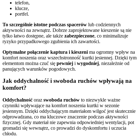
telefon,
klucze,
portfel.
To szczególnie istotne podczas spacerów
lub codziennych
aktywności na zewnątrz. Dobrze zaprojektowane kieszenie są nie
tylko łatwo dostępne, ale także
zabezpieczone
, co minimalizuje
ryzyko przypadkowego zgubienia ich zawartości.
Optymalne połączenie kaptura i kieszeni
ma ogromny wpływ na
komfort noszenia oraz wszechstronność kurtki jesiennej. Dzięki tym
elementom można czuć się
pewniej
i
wygodniej
, niezależnie od
panujących warunków pogodowych.
Jak oddychalność i swoboda ruchów wpływają na
komfort?
Oddychalność
oraz
swoboda ruchów
to niezwykle ważne
czynniki wpływające na komfort noszenia kurtki w sezonie
jesiennym. Dzięki oddychającym materiałom wilgoć jest skutecznie
odprowadzana, co ma kluczowe znaczenie podczas aktywności
fizycznej. Gdy materiał nie zapewnia odpowiedniej wentylacji, pot
gromadzi się wewnątrz, co prowadzi do dyskomfortu i uczucia
chłodu.