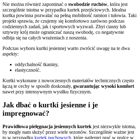
Nie można również zapominać o
swobodzie ruchów
, która jest
szczególnie istotna w przypadku kurtek przejściowych. Idealna
kurtka powinna pozwalać na pełną mobilność ramion i tułowia. Taki
projekt sprawia, że czujemy się komfortowo zarówno podczas
codziennych zadań, jak i sportowych wyzwań. Zbyt ciasny lub
sztywny krój może ograniczać naszą swobodę, co negatywnie
odbija się na całych wrażeniach z noszenia.
Podczas wyboru kurtki jesiennej warto zwrócić uwagę na te dwa
aspekty:
oddychalność tkaniny,
elastyczność.
Kurtki wykonane z nowoczesnych materiałów technicznych często
łączą te cechy w sposób doskonały,
gwarantując wysoki komfort
nawet przy intensywnym wysiłku fizycznym.
Jak dbać o kurtki jesienne i je
impregnować?
Prawidłowa pielęgnacja jesiennych kurtek
jest niezwykle istotna,
by mogły nam służyć przez wiele sezonów. Szczególnie ważne jest
to w przypadku
kurtek puchowych
, które najlepiej prać w pralce w