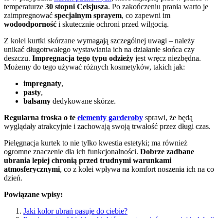
temperaturze
30 stopni Celsjusza
. Po zakończeniu prania warto je
zaimpregnować
specjalnym sprayem
, co zapewni im
wodoodporność
i skutecznie ochroni przed wilgocią.
Z kolei kurtki skórzane wymagają szczególnej uwagi – należy
unikać długotrwałego wystawiania ich na działanie słońca czy
deszczu.
Impregnacja tego typu odzieży
jest wręcz niezbędna.
Możemy do tego używać różnych kosmetyków, takich jak:
impregnaty
,
pasty
,
balsamy
dedykowane skórze.
Regularna troska o te
elementy garderoby
sprawi, że będą
wyglądały atrakcyjnie i zachowają swoją trwałość przez długi czas.
Pielęgnacja kurtek to nie tylko kwestia estetyki; ma również
ogromne znaczenie dla ich funkcjonalności.
Dobrze zadbane
ubrania lepiej chronią przed trudnymi warunkami
atmosferycznymi
, co z kolei wpływa na komfort noszenia ich na co
dzień.
Powiązane wpisy:
Jaki kolor ubrań pasuje do ciebie?