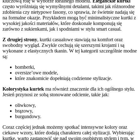
kluczową rolę w wyborze idealnego modelu.
Eleganckie kurtki
często wyróżniają się wymyślnymi detalami, takimi jak różnorodne
zdobienia czy nietypowe fasony, co sprawia, że świetnie nadają się
na formalne okazje. Przykładem mogą być minimalistyczne kurtki z
wysokiej jakości materiałów, które doskonale komponują się
zarówno z sukienkami, jak i spodniami w stylu smart casual.
Z drugiej strony
, kurtki casualowe stawiają na komfort oraz
swobodny wygląd. Zwykle cechują się szerszymi krojami i są
wykonane z elastycznych tkanin. W tej kategorii szczególnie modne
są:
bomberki,
oversize’owe modele,
które znakomicie dopełniają codzienne stylizacje.
Kolorystyka kurtek
ma również znaczenie dla ich ogólnego stylu.
Jesień przynosi ze sobą stonowane odcienie, takie jak:
oliwkowy,
brązowy,
burgundowy.
Coraz częściej jednak możemy spotkać intensywne kolory oraz
ciekawe wzory, które dodają charakteru całej stylizacji. Wybierając
kurtkę, warto zastanowić się nad swoim osobistym stylem i tym, w