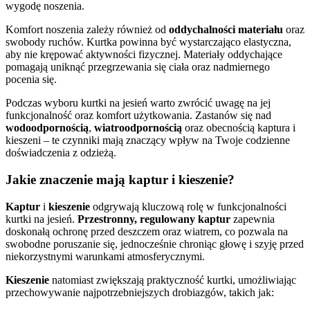
wygodę noszenia.
Komfort noszenia zależy również od
oddychalności materiału
oraz
swobody ruchów. Kurtka powinna być wystarczająco elastyczna,
aby nie krępować aktywności fizycznej. Materiały oddychające
pomagają uniknąć przegrzewania się ciała oraz nadmiernego
pocenia się.
Podczas wyboru kurtki na jesień warto zwrócić uwagę na jej
funkcjonalność oraz komfort użytkowania. Zastanów się nad
wodoodpornością
,
wiatroodpornością
oraz obecnością kaptura i
kieszeni – te czynniki mają znaczący wpływ na Twoje codzienne
doświadczenia z odzieżą.
Jakie znaczenie mają kaptur i kieszenie?
Kaptur
i
kieszenie
odgrywają kluczową rolę w funkcjonalności
kurtki na jesień.
Przestronny, regulowany kaptur
zapewnia
doskonałą ochronę przed deszczem oraz wiatrem, co pozwala na
swobodne poruszanie się, jednocześnie chroniąc głowę i szyję przed
niekorzystnymi warunkami atmosferycznymi.
Kieszenie
natomiast zwiększają praktyczność kurtki, umożliwiając
przechowywanie najpotrzebniejszych drobiazgów, takich jak: