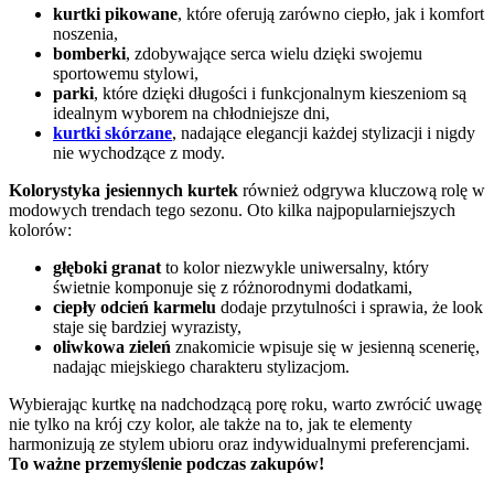
kurtki pikowane
, które oferują zarówno ciepło, jak i komfort
noszenia,
bomberki
, zdobywające serca wielu dzięki swojemu
sportowemu stylowi,
parki
, które dzięki długości i funkcjonalnym kieszeniom są
idealnym wyborem na chłodniejsze dni,
kurtki skórzane
, nadające elegancji każdej stylizacji i nigdy
nie wychodzące z mody.
Kolorystyka jesiennych kurtek
również odgrywa kluczową rolę w
modowych trendach tego sezonu. Oto kilka najpopularniejszych
kolorów:
głęboki granat
to kolor niezwykle uniwersalny, który
świetnie komponuje się z różnorodnymi dodatkami,
ciepły odcień karmelu
dodaje przytulności i sprawia, że look
staje się bardziej wyrazisty,
oliwkowa zieleń
znakomicie wpisuje się w jesienną scenerię,
nadając miejskiego charakteru stylizacjom.
Wybierając kurtkę na nadchodzącą porę roku, warto zwrócić uwagę
nie tylko na krój czy kolor, ale także na to, jak te elementy
harmonizują ze stylem ubioru oraz indywidualnymi preferencjami.
To ważne przemyślenie podczas zakupów!