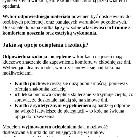
syntetycznych włókien, które skutecznie chronią przed wiatrem i
opadami.
Wybór odpowiedniego materiału
powinien być dostosowany do
osobistych preferencji oraz panujących warunków pogodowych.
Doskonale dobrana kurtka łączy w sobie
właściwości ochronne
z
komfortem noszenia
oraz
estetyką wykonania
.
Jakie są opcje ocieplenia i izolacji?
Odpowiednia izolacja
i
ocieplenie
w kurtkach na jesień mają
kluczowe znaczenie dla zapewnienia komfortu w chłodniejsze dni.
Wybierając idealny model, warto zastanowić się nad kilkoma
możliwościami.
Kurtki puchowe
cieszą się dużą popularnością, ponieważ
oferują znakomitą izolację,
ich lekka puchowa ocieplina skutecznie zatrzymuje ciepło, co
sprawia, że doskonale nadają się na zimowe dni,
Kurtki z syntetycznym wypełnieniem
są bardziej odporne
na wilgoć i łatwiejsze do pielęgnacji – to kolejna świetna
opcja do rozważenia.
Modele z
wyjmowanym ociepleniem
dają możliwość
dostosowania kurtki do zmieniających się warunków