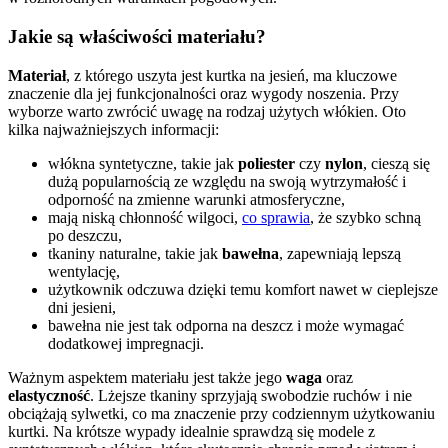
Jakie są właściwości materiału?
Materiał
, z którego uszyta jest kurtka na jesień, ma kluczowe
znaczenie dla jej funkcjonalności oraz wygody noszenia. Przy
wyborze warto zwrócić uwagę na rodzaj użytych włókien. Oto
kilka najważniejszych informacji:
włókna syntetyczne, takie jak
poliester
czy
nylon
, cieszą się
dużą popularnością ze względu na swoją wytrzymałość i
odporność na zmienne warunki atmosferyczne,
mają niską chłonność wilgoci,
co sprawia
, że szybko schną
po deszczu,
tkaniny naturalne, takie jak
bawełna
, zapewniają lepszą
wentylację,
użytkownik odczuwa dzięki temu komfort nawet w cieplejsze
dni jesieni,
bawełna nie jest tak odporna na deszcz i może wymagać
dodatkowej impregnacji.
Ważnym aspektem materiału jest także jego
waga
oraz
elastyczność
. Lżejsze tkaniny sprzyjają swobodzie ruchów i nie
obciążają sylwetki, co ma znaczenie przy codziennym użytkowaniu
kurtki. Na krótsze wypady idealnie sprawdzą się modele z