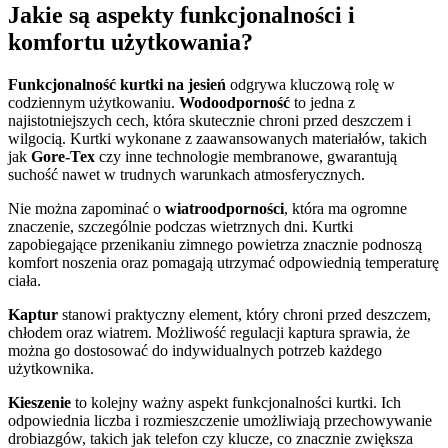
Jakie są aspekty funkcjonalności i
komfortu użytkowania?
Funkcjonalność kurtki na jesień
odgrywa kluczową rolę w
codziennym użytkowaniu.
Wodoodporność
to jedna z
najistotniejszych cech, która skutecznie chroni przed deszczem i
wilgocią. Kurtki wykonane z zaawansowanych materiałów, takich
jak
Gore-Tex
czy inne technologie membranowe, gwarantują
suchość nawet w trudnych warunkach atmosferycznych.
Nie można zapominać o
wiatroodporności
, która ma ogromne
znaczenie, szczególnie podczas wietrznych dni. Kurtki
zapobiegające przenikaniu zimnego powietrza znacznie podnoszą
komfort noszenia oraz pomagają utrzymać odpowiednią temperaturę
ciała.
Kaptur
stanowi praktyczny element, który chroni przed deszczem,
chłodem oraz wiatrem. Możliwość regulacji kaptura sprawia, że
można go dostosować do indywidualnych potrzeb każdego
użytkownika.
Kieszenie
to kolejny ważny aspekt funkcjonalności kurtki. Ich
odpowiednia liczba i rozmieszczenie umożliwiają przechowywanie
drobiazgów, takich jak telefon czy klucze, co znacznie zwiększa