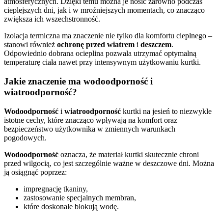
atmosferycznych. Dzięki temu można je nosić zarówno podczas
cieplejszych dni, jak i w mroźniejszych momentach, co znacząco
zwiększa ich wszechstronność.
Izolacja termiczna ma znaczenie nie tylko dla komfortu cieplnego –
stanowi również
ochronę przed wiatrem
i
deszczem
.
Odpowiednio dobrana ocieplina pozwala utrzymać optymalną
temperaturę ciała nawet przy intensywnym użytkowaniu kurtki.
Jakie znaczenie ma wodoodporność i
wiatroodporność?
Wodoodporność
i
wiatroodporność
kurtki na jesień to niezwykle
istotne cechy, które znacząco wpływają na komfort oraz
bezpieczeństwo użytkownika w zmiennych warunkach
pogodowych.
Wodoodporność
oznacza, że materiał kurtki skutecznie chroni
przed wilgocią, co jest szczególnie ważne w deszczowe dni. Można
ją osiągnąć poprzez:
impregnację tkaniny,
zastosowanie specjalnych membran,
które doskonale blokują wodę.