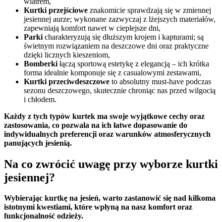
wiatrem,
Kurtki przejściowe
znakomicie sprawdzają się w zmiennej
jesiennej aurze; wykonane zazwyczaj z lżejszych materiałów,
zapewniają komfort nawet w cieplejsze dni,
Parki
charakteryzują się dłuższym krojem i kapturami; są
świetnym rozwiązaniem na deszczowe dni oraz praktyczne
dzięki licznych kieszeniom,
Bomberki
łączą sportową estetykę z elegancją – ich krótka
forma idealnie komponuje się z casualowymi zestawami,
Kurtki przeciwdeszczowe
to absolutny must-have podczas
sezonu deszczowego, skutecznie chroniąc nas przed wilgocią
i chłodem.
Każdy z tych typów kurtek ma swoje wyjątkowe cechy oraz
zastosowania, co pozwala na ich łatwe dopasowanie do
indywidualnych preferencji oraz warunków atmosferycznych
panujących jesienią.
Na co zwrócić uwagę przy wyborze kurtki
jesiennej?
Wybierając kurtkę na jesień, warto zastanowić się nad kilkoma
istotnymi kwestiami, które wpłyną na nasz komfort oraz
funkcjonalność odzieży.