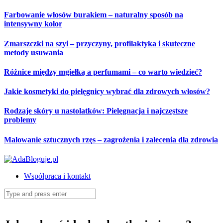
Skip
Farbowanie włosów burakiem – naturalny sposób na
to
intensywny kolor
content
Zmarszczki na szyi – przyczyny, profilaktyka i skuteczne
metody usuwania
Różnice między mgiełką a perfumami – co warto wiedzieć?
Jakie kosmetyki do pielęgnicy wybrać dla zdrowych włosów?
Rodzaje skóry u nastolatków: Pielęgnacja i najczęstsze
problemy
Malowanie sztucznych rzęs – zagrożenia i zalecenia dla zdrowia
Współpraca i kontakt
Search
for: