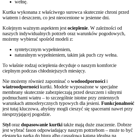
wełnę.
Kurtka wykonana z właściwego surowca skutecznie chroni przed
wiatrem i deszczem, co jest nieocenione w jesienne dni.
Kolejnym ważnym aspektem jest
ocieplenie
. W zależności od
naszych indywidualnych potrzeb oraz warunków pogodowych,
możemy wybierać spośród modeli z:
syntetycznym wypełnieniem,
naturalnym wypełnieniem, takim jak puch czy wełna.
To właśnie rodzaj ocieplenia decyduje o naszym komforcie
cieplnym podczas chłodniejszych miesięcy.
Nie możemy również zapominać o
wodoodporności
i
wiatroodporności
kurtki. Modele wyposażone w specjalne
membrany skutecznie zabezpieczają przed deszczem i silnymi
podmuchami wiatru – to szczególnie istotne przy zmiennych
warunkach atmosferycznych typowych dla jesieni.
Funkcjonalność
jest tutaj kluczowa, abyśmy mogli cieszyć się spacerami nawet przy
niesprzyjającej pogodzie.
Styl
oraz
dopasowanie kurtki
także mają duże znaczenie. Dobrze
jest wybrać fason odpowiadający naszym potrzebom – może to być
elegancka parka do biura albo casualowa katana idealna na