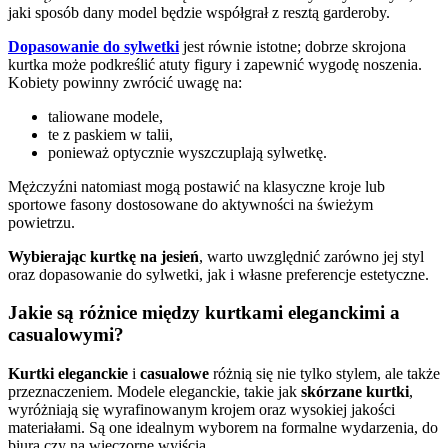
jaki sposób dany model będzie współgrał z resztą garderoby.
Dopasowanie do sylwetki
jest równie istotne; dobrze skrojona
kurtka może podkreślić atuty figury i zapewnić wygodę noszenia.
Kobiety powinny zwrócić uwagę na:
taliowane modele,
te z paskiem w talii,
ponieważ optycznie wyszczuplają sylwetkę.
Mężczyźni natomiast mogą postawić na klasyczne kroje lub
sportowe fasony dostosowane do aktywności na świeżym
powietrzu.
Wybierając kurtkę na jesień
, warto uwzględnić zarówno jej styl
oraz dopasowanie do sylwetki, jak i własne preferencje estetyczne.
Jakie są różnice między kurtkami eleganckimi a
casualowymi?
Kurtki eleganckie
i
casualowe
różnią się nie tylko stylem, ale także
przeznaczeniem. Modele eleganckie, takie jak
skórzane kurtki
,
wyróżniają się wyrafinowanym krojem oraz wysokiej jakości
materiałami. Są one idealnym wyborem na formalne wydarzenia, do
biura czy na wieczorne wyjścia.