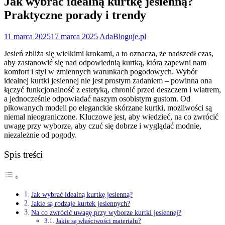
Jak wybrać idealną kurtkę jesienną?
Praktyczne porady i trendy
11 marca 2025
17 marca 2025
AdaBloguje.pl
Jesień zbliża się wielkimi krokami, a to oznacza, że nadszedł czas,
aby zastanowić się nad odpowiednią kurtką, która zapewni nam
komfort i styl w zmiennych warunkach pogodowych. Wybór
idealnej kurtki jesiennej nie jest prostym zadaniem – powinna ona
łączyć funkcjonalność z estetyką, chronić przed deszczem i wiatrem,
a jednocześnie odpowiadać naszym osobistym gustom. Od
pikowanych modeli po eleganckie skórzane kurtki, możliwości są
niemal nieograniczone. Kluczowe jest, aby wiedzieć, na co zwrócić
uwagę przy wyborze, aby czuć się dobrze i wyglądać modnie,
niezależnie od pogody.
Spis treści
Jak wybrać idealną kurtkę jesienną?
Jakie są rodzaje kurtek jesiennych?
Na co zwrócić uwagę przy wyborze kurtki jesiennej?
Jakie są właściwości materiału?