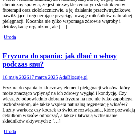
chemiczny sprawia, że jest niezwykle cenionym składnikiem w
fitoterapii oraz ziołolecznictwie, a jej działanie przeciwtrądzikowe,
nawilżające i regenerujące przyciąga uwagę miłośników naturalnej
pielęgnacji. Kocanka nie tylko wspomaga zdrowie wątroby i
detoksykację organizmu, ale […]
Uroda
Fryzura do spania: jak dbać o włosy
podczas snu?
16 maja 2026
17 marca 2025
AdaBloguje.pl
Fryzura do spania to kluczowy element pielęgnacji włosów, który
może znacząco wpłynąć na ich zdrowy wygląd i kondycję. Czy
wiesz, że odpowiednio dobrana fryzura na noc nie tylko zapobiega
uszkodzeniom, ale także wspiera naturalną regenerację włosów?
Luźny warkocz czy koczek to świetne rozwiązania, które pozwalają
cebulkom włosów odpocząć, a także ułatwiają wchłanianie
składników aktywnych z […]
Uroda