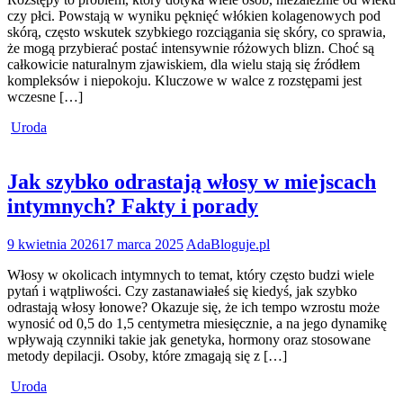
czy płci. Powstają w wyniku pęknięć włókien kolagenowych pod
skórą, często wskutek szybkiego rozciągania się skóry, co sprawia,
że mogą przybierać postać intensywnie różowych blizn. Choć są
całkowicie naturalnym zjawiskiem, dla wielu stają się źródłem
kompleksów i niepokoju. Kluczowe w walce z rozstępami jest
wczesne […]
Uroda
Jak szybko odrastają włosy w miejscach
intymnych? Fakty i porady
9 kwietnia 2026
17 marca 2025
AdaBloguje.pl
Włosy w okolicach intymnych to temat, który często budzi wiele
pytań i wątpliwości. Czy zastanawiałeś się kiedyś, jak szybko
odrastają włosy łonowe? Okazuje się, że ich tempo wzrostu może
wynosić od 0,5 do 1,5 centymetra miesięcznie, a na jego dynamikę
wpływają czynniki takie jak genetyka, hormony oraz stosowane
metody depilacji. Osoby, które zmagają się z […]
Uroda