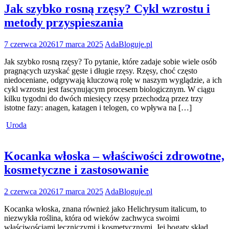
Jak szybko rosną rzęsy? Cykl wzrostu i
metody przyspieszania
7 czerwca 2026
17 marca 2025
AdaBloguje.pl
Jak szybko rosną rzęsy? To pytanie, które zadaje sobie wiele osób
pragnących uzyskać gęste i długie rzęsy. Rzęsy, choć często
niedoceniane, odgrywają kluczową rolę w naszym wyglądzie, a ich
cykl wzrostu jest fascynującym procesem biologicznym. W ciągu
kilku tygodni do dwóch miesięcy rzęsy przechodzą przez trzy
istotne fazy: anagen, katagen i telogen, co wpływa na […]
Uroda
Kocanka włoska – właściwości zdrowotne,
kosmetyczne i zastosowanie
2 czerwca 2026
17 marca 2025
AdaBloguje.pl
Kocanka włoska, znana również jako Helichrysum italicum, to
niezwykła roślina, która od wieków zachwyca swoimi
właściwościami leczniczymi i kosmetycznymi. Jej bogaty skład