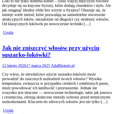
Loki to nie tylko domena kobiet – coraz więcej mężczyzn również
decyduje się na kręcone fryzury, które dodają charakteru i stylu. Ale
jak osiągnąć idealny efekt bez wizyty u fryzjera? Okazuje się, że
istnieje wiele metod, które pozwalają na samodzielne stworzenie
atrakcyjnych loków, niezależnie od długości czy struktury włosów.
Od klasycznych lokówek po nowoczesne techniki […]
Uroda
Jak nie zniszczyć włosów przy użyciu
suszarko-lokówki?
12 lutego 2026
17 marca 2025
AdaBloguje.pl
Czy wiesz, że niewłaściwe użycie suszarko-lokówki może
prowadzić do znacznych uszkodzeń twoich włosów? Wysoka
temperatura, zwłaszcza w przypadku cienkich i osłabionych pasm,
może powodować ich łamliwość i przesuszenie. Jednak nie
wszystko jest stracone — nowoczesne technologie, takie jak jonowa
i ceramiczna, oferują skuteczne metody ochrony przed termicznymi
uszkodzeniami. Kluczem do zdrowych włosów jest nie tylko […]
Uroda