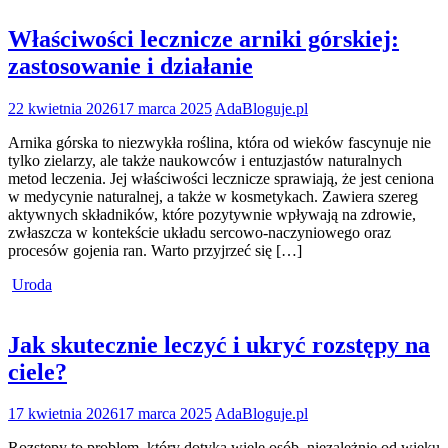
Właściwości lecznicze arniki górskiej:
zastosowanie i działanie
22 kwietnia 2026
17 marca 2025
AdaBloguje.pl
Arnika górska to niezwykła roślina, która od wieków fascynuje nie
tylko zielarzy, ale także naukowców i entuzjastów naturalnych
metod leczenia. Jej właściwości lecznicze sprawiają, że jest ceniona
w medycynie naturalnej, a także w kosmetykach. Zawiera szereg
aktywnych składników, które pozytywnie wpływają na zdrowie,
zwłaszcza w kontekście układu sercowo-naczyniowego oraz
procesów gojenia ran. Warto przyjrzeć się […]
Uroda
Jak skutecznie leczyć i ukryć rozstępy na
ciele?
17 kwietnia 2026
17 marca 2025
AdaBloguje.pl
Rozstępy to problem, który dotyka wiele osób, niezależnie od wieku