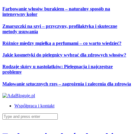
Skip
Farbowanie włosów burakiem – naturalny sposób na
to
intensywny kolor
content
Zmarszczki na szyi – przyczyny, profilaktyka i skuteczne
metody usuwania
Różnice między mgiełką a perfumami – co warto wiedzieć?
Jakie kosmetyki do pielęgnicy wybrać dla zdrowych włosów?
Rodzaje skóry u nastolatków: Pielęgnacja i najczęstsze
problemy
Malowanie sztucznych rzęs – zagrożenia i zalecenia dla zdrowia
Współpraca i kontakt
Search
for: