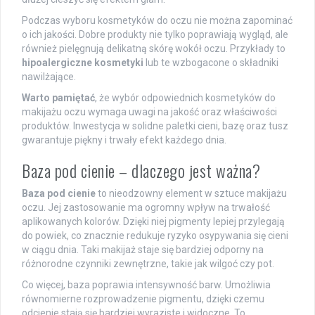
Podczas wyboru kosmetyków do oczu nie można zapominać
o ich jakości. Dobre produkty nie tylko poprawiają wygląd, ale
również pielęgnują delikatną skórę wokół oczu. Przykłady to
hipoalergiczne kosmetyki
lub te wzbogacone o składniki
nawilżające.
Warto pamiętać
, że wybór odpowiednich kosmetyków do
makijażu oczu wymaga uwagi na jakość oraz właściwości
produktów. Inwestycja w solidne paletki cieni, bazę oraz tusz
gwarantuje piękny i trwały efekt każdego dnia.
Baza pod cienie – dlaczego jest ważna?
Baza pod cienie
to nieodzowny element w sztuce makijażu
oczu. Jej zastosowanie ma ogromny wpływ na trwałość
aplikowanych kolorów. Dzięki niej pigmenty lepiej przylegają
do powiek, co znacznie redukuje ryzyko osypywania się cieni
w ciągu dnia. Taki makijaż staje się bardziej odporny na
różnorodne czynniki zewnętrzne, takie jak wilgoć czy pot.
Co więcej, baza poprawia intensywność barw. Umożliwia
równomierne rozprowadzenie pigmentu, dzięki czemu
odcienie stają się bardziej wyraziste i widoczne. To