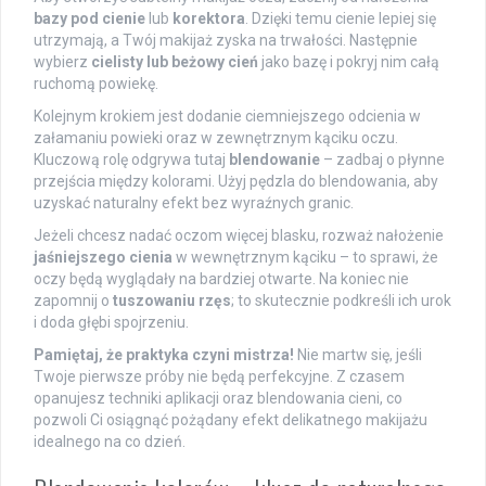
bazy pod cienie
lub
korektora
. Dzięki temu cienie lepiej się
utrzymają, a Twój makijaż zyska na trwałości. Następnie
wybierz
cielisty lub beżowy cień
jako bazę i pokryj nim całą
ruchomą powiekę.
Kolejnym krokiem jest dodanie ciemniejszego odcienia w
załamaniu powieki oraz w zewnętrznym kąciku oczu.
Kluczową rolę odgrywa tutaj
blendowanie
– zadbaj o płynne
przejścia między kolorami. Użyj pędzla do blendowania, aby
uzyskać naturalny efekt bez wyraźnych granic.
Jeżeli chcesz nadać oczom więcej blasku, rozważ nałożenie
jaśniejszego cienia
w wewnętrznym kąciku – to sprawi, że
oczy będą wyglądały na bardziej otwarte. Na koniec nie
zapomnij o
tuszowaniu rzęs
; to skutecznie podkreśli ich urok
i doda głębi spojrzeniu.
Pamiętaj, że praktyka czyni mistrza!
Nie martw się, jeśli
Twoje pierwsze próby nie będą perfekcyjne. Z czasem
opanujesz techniki aplikacji oraz blendowania cieni, co
pozwoli Ci osiągnąć pożądany efekt delikatnego makijażu
idealnego na co dzień.