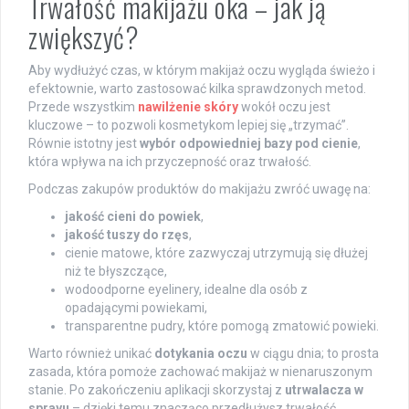
Trwałość makijażu oka – jak ją
zwiększyć?
Aby wydłużyć czas, w którym makijaż oczu wygląda świeżo i
efektownie, warto zastosować kilka sprawdzonych metod.
Przede wszystkim
nawilżenie skóry
wokół oczu jest
kluczowe – to pozwoli kosmetykom lepiej się „trzymać”.
Równie istotny jest
wybór odpowiedniej bazy pod cienie
,
która wpływa na ich przyczepność oraz trwałość.
Podczas zakupów produktów do makijażu zwróć uwagę na:
jakość cieni do powiek
,
jakość tuszy do rzęs
,
cienie matowe, które zazwyczaj utrzymują się dłużej
niż te błyszczące,
wodoodporne eyelinery, idealne dla osób z
opadającymi powiekami,
transparentne pudry, które pomogą zmatowić powieki.
Warto również unikać
dotykania oczu
w ciągu dnia; to prosta
zasada, która pomoże zachować makijaż w nienaruszonym
stanie. Po zakończeniu aplikacji skorzystaj z
utrwalacza w
sprayu
– dzięki temu znacząco przedłużysz trwałość