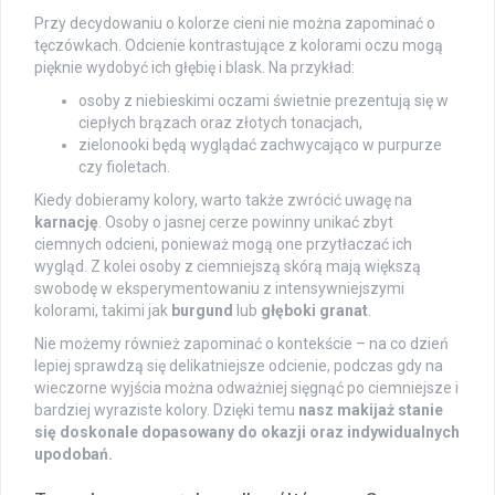
Przy decydowaniu o kolorze cieni nie można zapominać o
tęczówkach. Odcienie kontrastujące z kolorami oczu mogą
pięknie wydobyć ich głębię i blask. Na przykład:
osoby z niebieskimi oczami świetnie prezentują się w
ciepłych brązach oraz złotych tonacjach,
zielonooki będą wyglądać zachwycająco w purpurze
czy fioletach.
Kiedy dobieramy kolory, warto także zwrócić uwagę na
karnację
. Osoby o jasnej cerze powinny unikać zbyt
ciemnych odcieni, ponieważ mogą one przytłaczać ich
wygląd. Z kolei osoby z ciemniejszą skórą mają większą
swobodę w eksperymentowaniu z intensywniejszymi
kolorami, takimi jak
burgund
lub
głęboki granat
.
Nie możemy również zapominać o kontekście – na co dzień
lepiej sprawdzą się delikatniejsze odcienie, podczas gdy na
wieczorne wyjścia można odważniej sięgnąć po ciemniejsze i
bardziej wyraziste kolory. Dzięki temu
nasz makijaż stanie
się doskonale dopasowany do okazji oraz indywidualnych
upodobań.