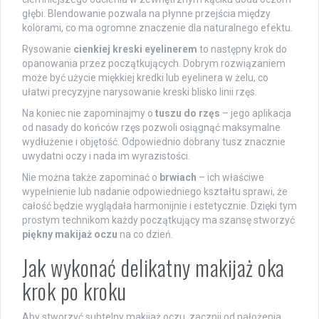
głębi. Blendowanie pozwala na płynne przejścia między
kolorami, co ma ogromne znaczenie dla naturalnego efektu.
Rysowanie
cienkiej kreski eyelinerem
to następny krok do
opanowania przez początkujących. Dobrym rozwiązaniem
może być użycie miękkiej kredki lub eyelinera w żelu, co
ułatwi precyzyjne narysowanie kreski blisko linii rzęs.
Na koniec nie zapominajmy o
tuszu do rzęs
– jego aplikacja
od nasady do końców rzęs pozwoli osiągnąć maksymalne
wydłużenie i objętość. Odpowiednio dobrany tusz znacznie
uwydatni oczy i nada im wyrazistości.
Nie można także zapominać o
brwiach
– ich właściwe
wypełnienie lub nadanie odpowiedniego kształtu sprawi, że
całość będzie wyglądała harmonijnie i estetycznie. Dzięki tym
prostym technikom każdy początkujący ma szansę stworzyć
piękny makijaż oczu
na co dzień.
Jak wykonać delikatny makijaż oka
krok po kroku
Aby stworzyć subtelny makijaż oczu, zacznij od nałożenia