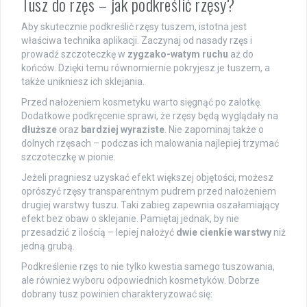
Tusz do rzęs – jak podkreślić rzęsy?
Aby skutecznie podkreślić rzęsy tuszem, istotna jest
właściwa technika aplikacji. Zaczynaj od nasady rzęs i
prowadź szczoteczkę w
zygzako-watym ruchu
aż do
końców. Dzięki temu równomiernie pokryjesz je tuszem, a
także unikniesz ich sklejania.
Przed nałożeniem kosmetyku warto sięgnąć po zalotkę.
Dodatkowe podkręcenie sprawi, że rzęsy będą wyglądały na
dłuższe
oraz
bardziej wyraziste
. Nie zapominaj także o
dolnych rzęsach – podczas ich malowania najlepiej trzymać
szczoteczkę w pionie.
Jeżeli pragniesz uzyskać efekt większej objętości, możesz
oprószyć rzęsy transparentnym pudrem przed nałożeniem
drugiej warstwy tuszu. Taki zabieg zapewnia oszałamiający
efekt bez obaw o sklejanie. Pamiętaj jednak, by nie
przesadzić z ilością – lepiej nałożyć
dwie cienkie warstwy
niż
jedną grubą.
Podkreślenie rzęs to nie tylko kwestia samego tuszowania,
ale również wyboru odpowiednich kosmetyków. Dobrze
dobrany tusz powinien charakteryzować się: