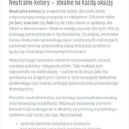
Neutralne kolory – idealne na każdą okazję
Neutralne kolory
to znakomity wybór dla osób, które
rozpoczynają swoją przygodę z makijażem. Odcienie takie
jak
beż
,
szarość
czy
biel
są nie tylko łatwe w aplikacji, ale
także w blendowaniu. Idealnie nadają się więc dla tych, którzy
stawiają pierwsze kroki w tej dziedzinie. Co więcej, neutralne
barwy doskonale sprawdzają się w codziennych stylizacjach,
ponieważ tworzą uniwersalną bazę, która bez problemu
łączy się z bardziej intensywnymi kolorami.
Wykorzystując neutralne odcienie na powiekach, można
uzyskać subtelny i elegancki efekt. Taki makijaż jest
odpowiedni na wiele okazji – zarówno do biura, jak i na
spotkania ze znajomymi. Cienie w tych tonacjach delikatnie
podkreślają rysy twarzy, unikając jednocześnie przesadnego
dramatyzmu.
Ponadto neutralne kolory wyróżniają się ponadczasowością
oraz łatwością modyfikacji. Można je zestawiać z innymi
barwami lub wzbogacać o akcenty za pomocą wyrazistego
eyelineru czy tuszu do rzęs. Na przykład:
szarość świetnie współgra z różowym,