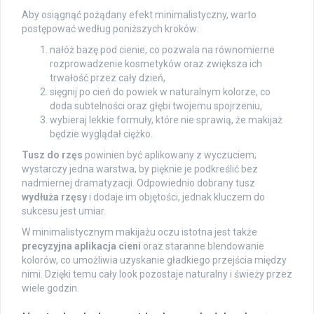
Aby osiągnąć pożądany efekt minimalistyczny, warto
postępować według poniższych kroków:
nałóż bazę pod cienie, co pozwala na równomierne
rozprowadzenie kosmetyków oraz zwiększa ich
trwałość przez cały dzień,
sięgnij po cień do powiek w naturalnym kolorze, co
doda subtelności oraz głębi twojemu spojrzeniu,
wybieraj lekkie formuły, które nie sprawią, że makijaż
będzie wyglądał ciężko.
Tusz do rzęs
powinien być aplikowany z wyczuciem;
wystarczy jedna warstwa, by pięknie je podkreślić bez
nadmiernej dramatyzacji. Odpowiednio dobrany tusz
wydłuża rzęsy
i dodaje im objętości, jednak kluczem do
sukcesu jest umiar.
W minimalistycznym makijażu oczu istotna jest także
precyzyjna aplikacja cieni
oraz staranne blendowanie
kolorów, co umożliwia uzyskanie gładkiego przejścia między
nimi. Dzięki temu cały look pozostaje naturalny i świeży przez
wiele godzin.