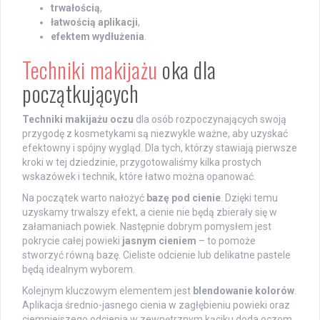
trwałością
,
łatwością aplikacji
,
efektem wydłużenia
.
Techniki makijażu
oka dla
początkujących
Techniki makijażu oczu
dla osób rozpoczynających swoją
przygodę z kosmetykami są niezwykle ważne, aby uzyskać
efektowny i spójny wygląd. Dla tych, którzy stawiają pierwsze
kroki w tej dziedzinie, przygotowaliśmy kilka prostych
wskazówek i technik, które łatwo można opanować.
Na początek warto nałożyć
bazę pod cienie
. Dzięki temu
uzyskamy trwalszy efekt, a cienie nie będą zbierały się w
załamaniach powiek. Następnie dobrym pomysłem jest
pokrycie całej powieki
jasnym cieniem
– to pomoże
stworzyć równą bazę. Cieliste odcienie lub delikatne pastele
będą idealnym wyborem.
Kolejnym kluczowym elementem jest
blendowanie kolorów
.
Aplikacja średnio-jasnego cienia w zagłębieniu powieki oraz
ciemniejszego odcienia w zewnętrznym kąciku doda oczom