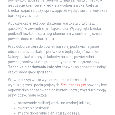
powiększyć spojrzenie. Jednym z najważniejszych kroków
jest użycie
kremowej kredki
na wodnej linii oka. Cielista
kredka rozjaśnia oczy, sprawiając, że wydają się one większe i
bardziej wyraziste.
Aby uzyskać efekt powiększenia, warto stworzyć tzw.
„jaskółkę” w zewnętrznym kąciku oka. Wyciągnięta kreska
podkreśli kształt oka, a pogrubienie linii w centralnej części
powieki doda mu charakteru.
Przy doborze cieni do powiek najlepiej postawić na jasne
odcienie oraz delikatne perły, które będą odbijać światło.
Należy unikać ciemnych kolorów na całej powierzchni
powieki, ponieważ mogą one optycznie zmniejszać oczy.
Technika blendowania kolorów
pozwoli osiągnąć naturalny
efekt i doda głębi spojrzeniu.
W kwestii rzęs warto wybierać tusze o formułach
wydłużających i podkręcających.
Sztuczne rzęsy
powinny być
odpowiednio dopasowane do kształtu oczu; zbyt duże mogą
przytłoczyć małe oczka.
stosowanie cielistej kredki na wodnej linii oka,
tworzenie jaskółek,
mądre dobieranie cieni i tuszy do rzęs.