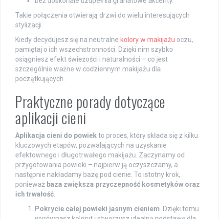
beż doskonale uzupełnia granatowe akcenty.
Takie połączenia otwierają drzwi do wielu interesujących
stylizacji.
Kiedy decydujesz się na neutralne
kolory w makijażu
oczu,
pamiętaj o ich wszechstronności. Dzięki nim szybko
osiągniesz efekt świeżości i naturalności – co jest
szczególnie ważne w codziennym makijażu dla
początkujących.
Praktyczne porady dotyczące
aplikacji cieni
Aplikacja cieni do powiek
to proces, który składa się z kilku
kluczowych etapów, pozwalających na uzyskanie
efektownego i długotrwałego makijażu. Zaczynamy od
przygotowania powieki – najpierw ją oczyszczamy, a
następnie nakładamy bazę pod cienie. To istotny krok,
ponieważ
baza zwiększa przyczepność kosmetyków oraz
ich trwałość
.
Pokrycie całej powieki jasnym cieniem
. Dzięki temu
wyrównasz koloryt i stworzysz idealną podstawę dla