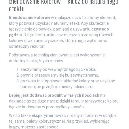
Blendowanie kolorów – klucz do naturalnego
efektu
Blendowanie kolorów
w makijażu oczu to istotny element,
który pozwala uzyskać naturalny efekt. Aby skutecznie
łączyć cienie do powiek, pamiętaj o używaniu
czystego
pędzla
. Dzięki temu unikniesz mieszania ze sobą różnych
kolorów oraz zanieczyszczeń, które mogą wpłynąć na
ostateczny rezultat.
Podstawową techniką cieniowania jest wykonywanie
delikatnych okrężnych ruchów:
zaczynamy od wewnętrznego kącika oka,
płynnie przesuwamy się ku zewnętrznemu,
pozwala to stopniowo nakładać kolory oraz uzyskać
harmonijne przejście między odcieniami.
Lepiej jest dodawać produkt w małych ilościach
niż
nakładać go za dużo naraz; dzięki temu intensywność koloru
będzie budowana w przemyślany sposób.
Warto także eksperymentować z różnymi tonami w obrębie
tej samej palety kolorystycznej. Na przykład, wybierając
brązy, możesz zastosować: