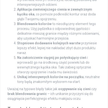
intensywniejszych odcieni.
Aplikacja ciemniejszego cienia w zewnętrznym
kąciku oka
, co pomoże podkreślić kontur oraz doda
głębi Twojemu spojrzeniu.
Blendowanie kolorów
to nieodłączny element tego
procesu. Użyj pędzelka o odpowiedniej gęstości i
delikatnie mieszaj granice między różnymi odcieniami,
aby uzyskać harmonijne przejścia.
Stopniowe dodawanie kolejnych warstw
przyniesie
lepszy efekt; lepiej nie nakładać zbyt dużo produktu
naraz.
Na zakończenie sięgnij po połyskujący cień
i
wprowadź go na środkową część powieki lub do
wewnętrznego kącika oka. Taki zabieg optycznie
otworzy spojrzenie i nada mu świeżości.
Unikaj intensywnych kolorów na początku
; neutralne
tony będą znakomitym wyborem na start.
Uważaj na typowe błędy takie jak
osypywanie się cieni
czy
brak blendowania granic
– ich unikanie przyczyni się do
osiągnięcia perfekcyjnego efektu makijażu oczu.