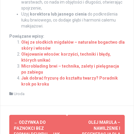
warstwach, co nada im objętości i długości, otwierając
spojrzenie,
Użyj
korektora lub jasnego cienia
do podkreślenia
łuku brwiowego, co dodaje głębi i harmonii całemu
makijażowi.
Powiązane wpisy:
Olej ze słodkich migdałów – naturalne bogactwo dla
skóry i włosów
Olejowanie włosów: korzyści, techniki i błędy,
których unikać
Microblading brwi – technika, zalety i pielęgnacja
po zabiegu
Jak dobrać fryzurę do kształtu twarzy? Poradnik
krok po kroku
Uroda
Post
←
ODŻYWKA DO
OLEJ MARULA –
navigation
PAZNOKCI BEZ
NAWILŻENIE I