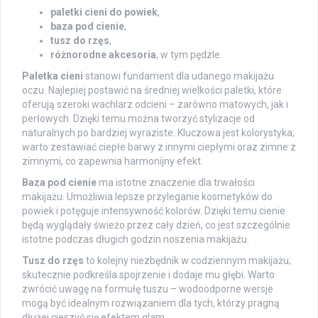
paletki cieni do powiek
,
baza pod cienie
,
tusz do rzęs
,
różnorodne akcesoria
, w tym pędzle.
Paletka cieni
stanowi fundament dla udanego makijażu
oczu. Najlepiej postawić na średniej wielkości paletki, które
oferują szeroki wachlarz odcieni – zarówno matowych, jak i
perłowych. Dzięki temu można tworzyć stylizacje od
naturalnych po bardziej wyraziste. Kluczowa jest kolorystyka;
warto zestawiać ciepłe barwy z innymi ciepłymi oraz zimne z
zimnymi, co zapewnia harmonijny efekt.
Baza pod cienie
ma istotne znaczenie dla trwałości
makijażu. Umożliwia lepsze przyleganie kosmetyków do
powiek i potęguje intensywność kolorów. Dzięki temu cienie
będą wyglądały świeżo przez cały dzień, co jest szczególnie
istotne podczas długich godzin noszenia makijażu.
Tusz do rzęs
to kolejny niezbędnik w codziennym makijażu;
skutecznie podkreśla spojrzenie i dodaje mu głębi. Warto
zwrócić uwagę na formułę tuszu – wodoodporne wersje
mogą być idealnym rozwiązaniem dla tych, którzy pragną
dłużej cieszyć się efektem glam.