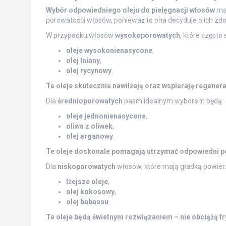
Wybór odpowiedniego oleju do pielęgnacji włosów
ma 
porowatości włosów, ponieważ to ona decyduje o ich zd
W przypadku włosów
wysokoporowatych
, które często
oleje wysokonienasycone
,
olej lniany
,
olej rycynowy
.
Te oleje skutecznie nawilżają oraz wspierają regenera
Dla
średnioporowatych
pasm idealnym wyborem będą:
oleje jednonienasycone
,
oliwa z oliwek
,
olej arganowy
.
Te oleje doskonale pomagają utrzymać odpowiedni po
Dla
niskoporowatych
włosów, które mają gładką powierz
lżejsze oleje
,
olej kokosowy
,
olej babassu
.
Te oleje będą świetnym rozwiązaniem – nie obciążą fry