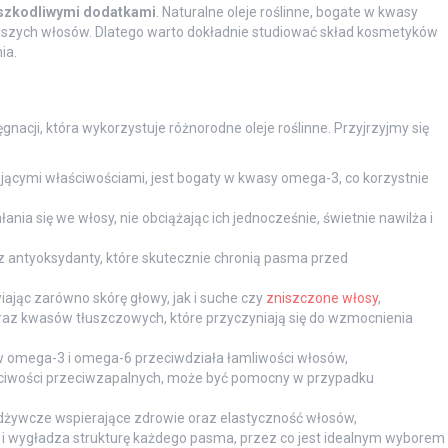
 szkodliwymi dodatkami
. Naturalne oleje roślinne, bogate w kwasy
aszych włosów. Dlatego warto dokładnie studiować skład kosmetyków
ia.
nacji, która wykorzystuje różnorodne oleje roślinne. Przyjrzyjmy się
ującymi właściwościami, jest bogaty w kwasy omega-3, co korzystnie
łania się we włosy, nie obciążając ich jednocześnie, świetnie nawilża i
z antyoksydanty, które skutecznie chronią pasma przed
iając zarówno skórę głowy, jak i suche czy
zniszczone włosy
,
raz kwasów tłuszczowych, które przyczyniają się do wzmocnienia
w omega-3 i omega-6 przeciwdziała łamliwości włosów,
ciwości przeciwzapalnych, może być pomocny w przypadku
 odżywcze wspierające zdrowie oraz elastyczność włosów,
 i wygładza strukturę każdego pasma, przez co jest idealnym wyborem