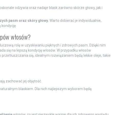
oskonale odżywia oraz nadaje blask zarówno skórze głowy, jak i
szych pasm oraz skóry głowy.
Warto dobierać je indywidualnie,
 kondycję.
 typów włosów?
luczową rolę w uzyskiwaniu pięknych i zdrowych pasm. Dzięki nim
kłada się na lepszą kondycję włosów. W przypadku włosów
o przetłuszczania się, idealnym rozwiązaniem będą lekkie oleje, takie
ają zachować jej objętość.
 naturalnym blaskiem. Dla nich najlepszym wyborem będą
ilżenie
włosów, co jest niezwykle ważne dla ich zdrowego wyglądu.