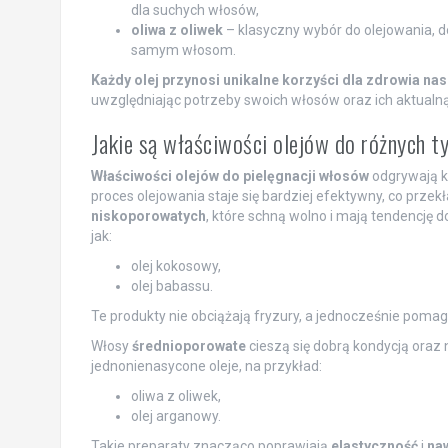
dla suchych włosów,
oliwa z oliwek
– klasyczny wybór do olejowania, d
samym włosom.
Każdy olej przynosi unikalne korzyści dla zdrowia na
uwzględniając potrzeby swoich włosów oraz ich aktualną
Jakie są właściwości olejów do różnych
Właściwości olejów do pielęgnacji włosów
odgrywają k
proces olejowania staje się bardziej efektywny, co prze
niskoporowatych
, które schną wolno i mają tendencję d
jak:
olej kokosowy,
olej babassu.
Te produkty nie obciążają fryzury, a jednocześnie pomag
Włosy
średnioporowate
cieszą się dobrą kondycją oraz
jednonienasycone oleje, na przykład:
oliwa z oliwek,
olej arganowy.
Takie preparaty znacząco poprawiają
elastyczność
i
naw