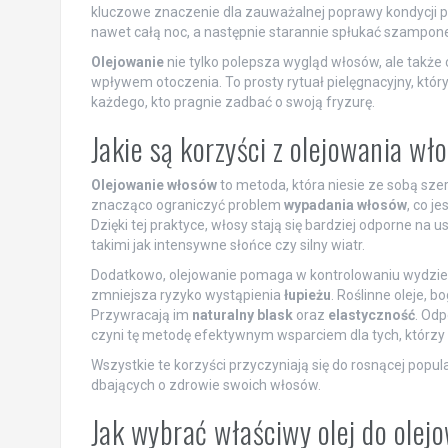
kluczowe znaczenie dla zauważalnej poprawy kondycji pas
nawet całą noc, a następnie starannie spłukać szampon
Olejowanie
nie tylko polepsza wygląd włosów, ale takż
wpływem otoczenia. To prosty rytuał pielęgnacyjny, któr
każdego, kto pragnie zadbać o swoją fryzurę.
Jakie są korzyści z olejowania w
Olejowanie włosów
to metoda, która niesie ze sobą szer
znacząco ograniczyć problem
wypadania włosów
, co j
Dzięki tej praktyce, włosy stają się bardziej odporne 
takimi jak intensywne słońce czy silny wiatr.
Dodatkowo, olejowanie pomaga w kontrolowaniu wydziela
zmniejsza ryzyko wystąpienia
łupieżu
. Roślinne oleje, 
Przywracają im
naturalny blask
oraz
elastyczność
. Od
czyni tę metodę efektywnym wsparciem dla tych, którz
Wszystkie te korzyści przyczyniają się do rosnącej popu
dbających o zdrowie swoich włosów.
Jak wybrać właściwy olej do ole