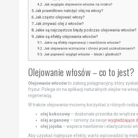
Jak wygląda olejowanie włosów na mokro?
Jak prawidłowo nałożyć olej na włosy?
Jak często olejować włosy?
Jak zmywać olej z włosów?
Jakie są najczęstsze błędy podczas olejowania włosów?
Jakie są efekty olejowania włosów?
Jakie są efekty regeneracji i nawilżenia włosów?
Jak olejowanie wzmacnia i chroni przed uszkodzeniami?
Jak poprawić wygląd włosów – blask i gładkość?
Olejowanie włosów – co to jest?
Olejowanie włosów
to zabieg pielęgnacyjny, który zysk
fryzur. Polega on na aplikacji naturalnych olejów na włos
regeneracją.
W trakcie olejowania możemy korzystać z różnych rodzajó
olej kokosowy
– doskonale przenika do wnętrza 
olej arganowy
– ceniony za swoje
wygładzające d
olej jojoba
– wspiera nawilżenie i elastyczność w
Aby uzyskać najlepsze efekty, warto wprowadzić tę meto