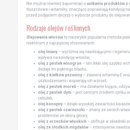
Nie można również zapominać o
unikaniu produktów z
tłuszczowe i witaminy, znacząco poprawiają kondycję n
przed podjęciem decyzji o wyborze produktu do olejowan
Rodzaje olejów roślinnych
Olejowanie włosów
to niezwykle popularna metoda pielęg
niektórym z najczęściej stosowanych:
olej lniany
– wyróżnia się nawilżającymi i regener
wpływa na kondycję włosów,
olej z pestek winogron
– ten lekki olej szybko wch
dodaje im pięknego blasku,
olej z kiełków pszenicy
– zawiera witaminę E ora
uszkodzeniami i wspierają ich wzrost,
olej z pestek moreli
– ma działanie kojące, odżyw
olej z pestek dyni
– jest cennym źródłem cynku o
cebulek,
olej konopny
– dzięki wysokiej zawartości kwasó
olej z pestek czarnuszki
– znany ze swoich właś
problemów ze skórą głowy,
olej z orzechów włoskich
– obfituje w składniki
olej ze słodkich migdałów
– intensywnie nawilża