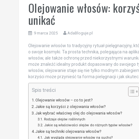
Olejowanie włosów: korzyśc
unikać
9 marca 2025
AdaBloguje.pl
Olejowanie włosów to tradycyjny rytuał pielęgnacyjny, 
o swoje kosmyki. Ta prosta technika, polegająca na aplika
włosów, ale także ochronę przed niekorzystnymi warunk
może znaleźć idealny produkt dopasowany do swojego t
włosów, olejowanie staje się nie tylko modnym zabiegie
korzyści może przynieść ta forma pielęgnacji i jak skut
Spis treści
Olejowanie włosów – co to jest?
Jakie są korzyści z olejowania włosów?
Jak wybrać właściwy olej do olejowania włosów?
Rodzaje olejów roślinnych
Jakie są właściwości olejów do różnych typów włosów?
Jakie są techniki olejowania włosów?
Jak wygląda olejowanie włosów na sucho?