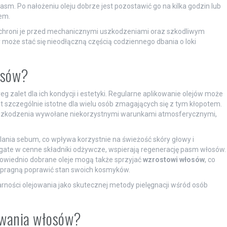
m. Po nałożeniu oleju dobrze jest pozostawić go na kilka godzin lub
em.
e chroni je przed mechanicznymi uszkodzeniami oraz szkodliwym
y może stać się nieodłączną częścią codziennego dbania o loki
łosów?
eg zalet dla ich kondycji i estetyki. Regularne aplikowanie olejów może
est szczególnie istotne dla wielu osób zmagających się z tym kłopotem.
na uszkodzenia wywołane niekorzystnymi warunkami atmosferycznymi,
nia sebum, co wpływa korzystnie na świeżość skóry głowy i
bogate w cenne składniki odżywcze, wspierają regenerację pasm włosów.
powiednio dobrane oleje mogą także sprzyjać
wzrostowi włosów
, co
y pragną poprawić stan swoich kosmyków.
larności olejowania jako skutecznej metody pielęgnacji wśród osób
jowania włosów?