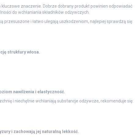
kluczowe znaczenie. Dobrze dobrany produkt powinien odpowiadać
olności do wchłaniania składników odżywczych.
 są przesuszone i łatwo ulegają uszkodzeniom, najlepiej sprawdzą się:
cję struktury włosa.
ziom nawilżenia i elastyczność.
chnię i niechętnie wchłaniają substancje odżywcze, rekomenduje się:
zury i zachowają jej naturalną lekkość.