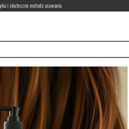
tyka i skuteczne metody usuwania
o warto wiedzieć?
a zdrowych włosów?
 i najczęstsze problemy
 zalecenia dla zdrowia
sposób na intensywny kolor