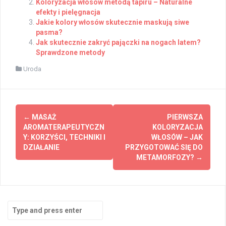
Koloryzacja włosów metodą tapiru – Naturalne
efekty i pielęgnacja
Jakie kolory włosów skutecznie maskują siwe
pasma?
Jak skutecznie zakryć pajączki na nogach latem?
Sprawdzone metody
Uroda
Post
←
MASAŻ
PIERWSZA
navigation
AROMATERAPEUTYCZN
KOLORYZACJA
Y: KORZYŚCI, TECHNIKI I
WŁOSÓW – JAK
DZIAŁANIE
PRZYGOTOWAĆ SIĘ DO
METAMORFOZY?
→
Search
for: