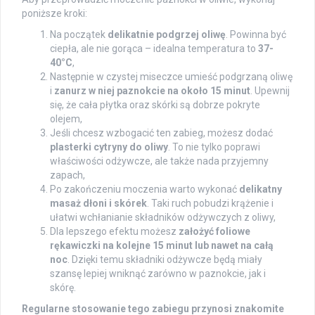
poniższe kroki:
Na początek
delikatnie podgrzej oliwę
. Powinna być
ciepła, ale nie gorąca – idealna temperatura to
37-
40°C
,
Następnie w czystej miseczce umieść podgrzaną oliwę
i
zanurz w niej paznokcie na około 15 minut
. Upewnij
się, że cała płytka oraz skórki są dobrze pokryte
olejem,
Jeśli chcesz wzbogacić ten zabieg, możesz dodać
plasterki cytryny do oliwy
. To nie tylko poprawi
właściwości odżywcze, ale także nada przyjemny
zapach,
Po zakończeniu moczenia warto wykonać
delikatny
masaż dłoni i skórek
. Taki ruch pobudzi krążenie i
ułatwi wchłanianie składników odżywczych z oliwy,
Dla lepszego efektu możesz
założyć foliowe
rękawiczki na kolejne 15 minut lub nawet na całą
noc
. Dzięki temu składniki odżywcze będą miały
szansę lepiej wniknąć zarówno w paznokcie, jak i
skórę.
Regularne stosowanie tego zabiegu przynosi znakomite