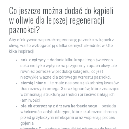
Co jeszcze można dodać do kąpieli
w oliwie dla lepszej regeneracji
paznokci?
Aby efektywnie wspierać regenerację paznokci w kąpieli z
oliwą, warto wzbogacić ją o kilka cennych składników. Oto
kilka inspiracji:
sok z cytryny
– dodanie kilku kropel tego świeżego
soku nie tylko wpłynie na przyjemny zapach oliwy, ale
również pomoże w produkcji kolagenu, co jest
niezwykle ważne dla zdrowego wzrostu paznokci,
siemię lniane
– te małe nasiona są skarbnicą kwasów
tłuszczowych omega-3 oraz lignanów, które znacząco
wzmacniają strukturę paznokci i przeciwdziałają ich
łamliwości,
olejek eteryczny z drzewa herbacianego
– posiada
właściwości antybakteryjne, które skutecznie chronią
przed grzybiczymi infekcjami oraz wspierają proces
gojenia,
witamina E
– dodanie kapsułki tej witaminy do kąpieli