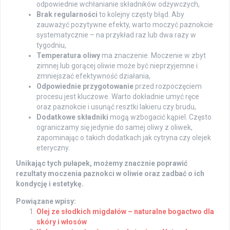
odpowiednie wchłanianie składników odżywczych,
Brak regularności
to kolejny częsty błąd. Aby
zauważyć pozytywne efekty, warto moczyć paznokcie
systematycznie – na przykład raz lub dwa razy w
tygodniu,
Temperatura oliwy
ma znaczenie. Moczenie w zbyt
zimnej lub gorącej oliwie może być nieprzyjemne i
zmniejszać efektywność działania,
Odpowiednie przygotowanie
przed rozpoczęciem
procesu jest kluczowe. Warto dokładnie umyć ręce
oraz paznokcie i usunąć resztki lakieru czy brudu,
Dodatkowe składniki
mogą wzbogacić kąpiel. Często
ograniczamy się jedynie do samej oliwy z oliwek,
zapominając o takich dodatkach jak cytryna czy olejek
eteryczny.
Unikając tych pułapek, możemy znacznie poprawić
rezultaty moczenia paznokci w oliwie oraz zadbać o ich
kondycję i estetykę.
Powiązane wpisy:
Olej ze słodkich migdałów – naturalne bogactwo dla
skóry i włosów