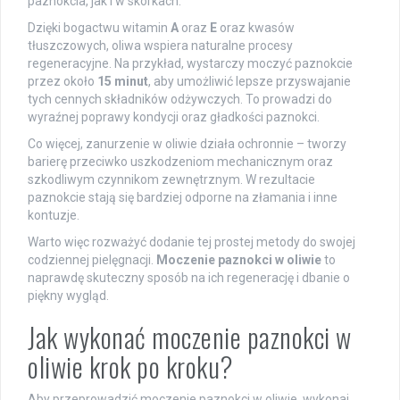
paznokcia, jak i w skórkach.
Dzięki bogactwu witamin
A
oraz
E
oraz kwasów
tłuszczowych, oliwa wspiera naturalne procesy
regeneracyjne. Na przykład, wystarczy moczyć paznokcie
przez około
15 minut
, aby umożliwić lepsze przyswajanie
tych cennych składników odżywczych. To prowadzi do
wyraźnej poprawy kondycji oraz gładkości paznokci.
Co więcej, zanurzenie w oliwie działa ochronnie – tworzy
barierę przeciwko uszkodzeniom mechanicznym oraz
szkodliwym czynnikom zewnętrznym. W rezultacie
paznokcie stają się bardziej odporne na złamania i inne
kontuzje.
Warto więc rozważyć dodanie tej prostej metody do swojej
codziennej pielęgnacji.
Moczenie paznokci w oliwie
to
naprawdę skuteczny sposób na ich regenerację i dbanie o
piękny wygląd.
Jak wykonać moczenie paznokci w
oliwie krok po kroku?
Aby przeprowadzić moczenie paznokci w oliwie, wykonaj