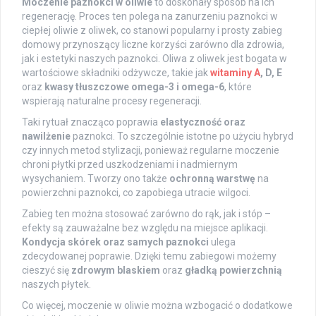
Moczenie paznokci w oliwie
to doskonały sposób na ich
regenerację. Proces ten polega na zanurzeniu paznokci w
ciepłej oliwie z oliwek, co stanowi popularny i prosty zabieg
domowy przynoszący liczne korzyści zarówno dla zdrowia,
jak i estetyki naszych paznokci. Oliwa z oliwek jest bogata w
wartościowe składniki odżywcze, takie jak
witaminy A
, D, E
oraz
kwasy tłuszczowe omega-3 i omega-6
, które
wspierają naturalne procesy regeneracji.
Taki rytuał znacząco poprawia
elastyczność oraz
nawilżenie
paznokci. To szczególnie istotne po użyciu hybryd
czy innych metod stylizacji, ponieważ regularne moczenie
chroni płytki przed uszkodzeniami i nadmiernym
wysychaniem. Tworzy ono także
ochronną warstwę
na
powierzchni paznokci, co zapobiega utracie wilgoci.
Zabieg ten można stosować zarówno do rąk, jak i stóp –
efekty są zauważalne bez względu na miejsce aplikacji.
Kondycja skórek oraz samych paznokci
ulega
zdecydowanej poprawie. Dzięki temu zabiegowi możemy
cieszyć się
zdrowym blaskiem
oraz
gładką powierzchnią
naszych płytek.
Co więcej, moczenie w oliwie można wzbogacić o dodatkowe