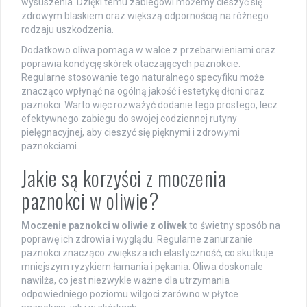
wysuszenia. Dzięki temu zabiegowi możemy cieszyć się
zdrowym blaskiem oraz większą odpornością na różnego
rodzaju uszkodzenia.
Dodatkowo oliwa pomaga w walce z przebarwieniami oraz
poprawia kondycję skórek otaczających paznokcie.
Regularne stosowanie tego naturalnego specyfiku może
znacząco wpłynąć na ogólną jakość i estetykę dłoni oraz
paznokci. Warto więc rozważyć dodanie tego prostego, lecz
efektywnego zabiegu do swojej codziennej rutyny
pielęgnacyjnej, aby cieszyć się pięknymi i zdrowymi
paznokciami.
Jakie są korzyści z moczenia
paznokci w oliwie?
Moczenie paznokci w oliwie z oliwek
to świetny sposób na
poprawę ich zdrowia i wyglądu. Regularne zanurzanie
paznokci znacząco zwiększa ich elastyczność, co skutkuje
mniejszym ryzykiem łamania i pękania. Oliwa doskonale
nawilża, co jest niezwykle ważne dla utrzymania
odpowiedniego poziomu wilgoci zarówno w płytce