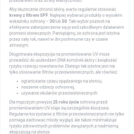
przebarwień oraz utraty elastyczności.
Aby skutecznie chronić skórę, warto regularnie stosować
kremy z filtrem SPF
. Najlepiej wybierać produkty o wysokim
wskaźniku ochrony –
30
lub
50
. Taki wybór pozwoli na
efektywne zabezpieczenie się przed szkodliwym działaniem
promieni słonecznych. Pamiętajmy, że ochrona jest istotna
przez cały rok, nawet w dni pochmurne czy w czasie
zimowym.
Długotrwała ekspozycja na promieniowanie UV może
prowadzić do uszkodzeń DNA komórek skóry i zwiększać
ryzyko rozwoju nowotworów. Dlatego tak istotne jest nie
tylko stosowanie filtrów przeciwsłonecznych, ale również:
ograniczanie czasu spędzanego na słońcu,
noszenie odzieży ochronnej,
używanie okularów przeciwsłonecznych.
Dla mężczyzn powyżej
25 roku życia
ochrona przed
promieniowaniem UV staje się szczególnie kluczowa.
Regularne korzystanie z filtrów przeciwsłonecznych nie tylko
pomaga zachować młody wygląd, ale także minimalizuje
ryzyko zdrowotnych problemów związanych z nadmierną
ekspozycją na słońce.