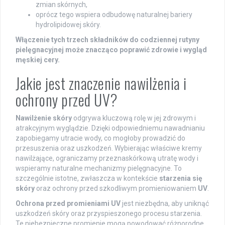
zmian skórnych,
oprócz tego wspiera odbudowę naturalnej bariery
hydrolipidowej skóry.
Włączenie tych trzech składników do codziennej rutyny
pielęgnacyjnej może znacząco poprawić zdrowie i wygląd
męskiej cery.
Jakie jest znaczenie nawilżenia i
ochrony przed UV?
Nawilżenie skóry
odgrywa kluczową rolę w jej zdrowym i
atrakcyjnym wyglądzie. Dzięki odpowiedniemu nawadnianiu
zapobiegamy utracie wody, co mogłoby prowadzić do
przesuszenia oraz uszkodzeń. Wybierając właściwe kremy
nawilżające, ograniczamy przeznaskórkową utratę wody i
wspieramy naturalne mechanizmy pielęgnacyjne. To
szczególnie istotne, zwłaszcza w kontekście
starzenia się
skóry
oraz ochrony przed szkodliwym promieniowaniem
UV
.
Ochrona przed promieniami UV
jest niezbędna, aby uniknąć
uszkodzeń skóry oraz przyspieszonego procesu starzenia.
Te niebezpieczne promienie mogą powodować różnorodne