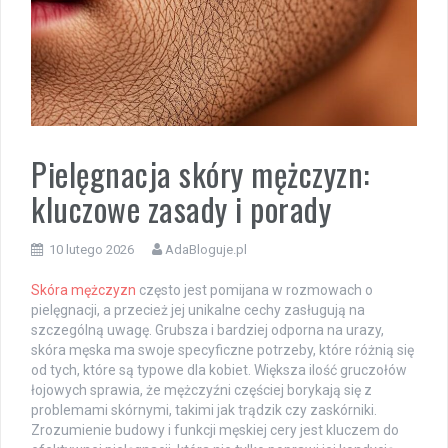
Pielęgnacja skóry mężczyzn:
kluczowe zasady i porady
10 lutego 2026
AdaBloguje.pl
Skóra mężczyzn
często jest pomijana w rozmowach o
pielęgnacji, a przecież jej unikalne cechy zasługują na
szczególną uwagę. Grubsza i bardziej odporna na urazy,
skóra męska ma swoje specyficzne potrzeby, które różnią się
od tych, które są typowe dla kobiet. Większa ilość gruczołów
łojowych sprawia, że mężczyźni częściej borykają się z
problemami skórnymi, takimi jak trądzik czy zaskórniki.
Zrozumienie budowy i funkcji męskiej cery jest kluczem do