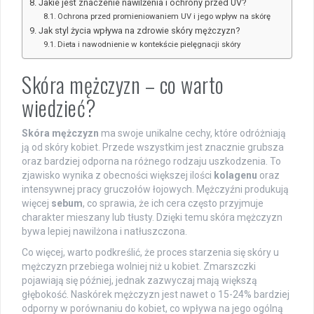
Jakie jest znaczenie nawilżenia i ochrony przed UV?
Ochrona przed promieniowaniem UV i jego wpływ na skórę
Jak styl życia wpływa na zdrowie skóry mężczyzn?
Dieta i nawodnienie w kontekście pielęgnacji skóry
Skóra mężczyzn – co warto
wiedzieć?
Skóra mężczyzn
ma swoje unikalne cechy, które odróżniają
ją od skóry kobiet. Przede wszystkim jest znacznie grubsza
oraz bardziej odporna na różnego rodzaju uszkodzenia. To
zjawisko wynika z obecności większej ilości
kolagenu
oraz
intensywnej pracy gruczołów łojowych. Mężczyźni produkują
więcej
sebum
, co sprawia, że ich cera często przyjmuje
charakter mieszany lub tłusty. Dzięki temu skóra mężczyzn
bywa lepiej nawilżona i natłuszczona.
Co więcej, warto podkreślić, że proces starzenia się skóry u
mężczyzn przebiega wolniej niż u kobiet. Zmarszczki
pojawiają się później, jednak zazwyczaj mają większą
głębokość. Naskórek mężczyzn jest nawet o 15-24% bardziej
odporny w porównaniu do kobiet, co wpływa na jego ogólną