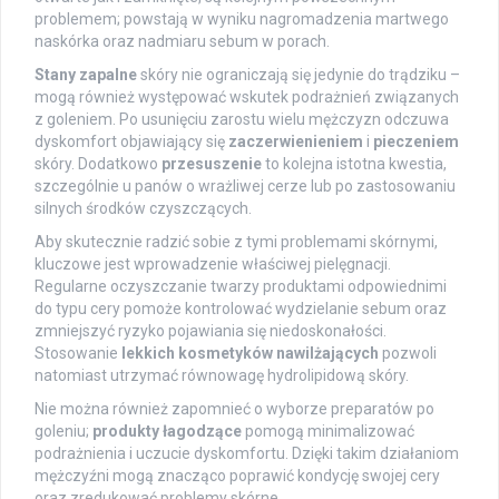
problemem; powstają w wyniku nagromadzenia martwego
naskórka oraz nadmiaru sebum w porach.
Stany zapalne
skóry nie ograniczają się jedynie do trądziku –
mogą również występować wskutek podrażnień związanych
z goleniem. Po usunięciu zarostu wielu mężczyzn odczuwa
dyskomfort objawiający się
zaczerwienieniem
i
pieczeniem
skóry. Dodatkowo
przesuszenie
to kolejna istotna kwestia,
szczególnie u panów o wrażliwej cerze lub po zastosowaniu
silnych środków czyszczących.
Aby skutecznie radzić sobie z tymi problemami skórnymi,
kluczowe jest wprowadzenie właściwej pielęgnacji.
Regularne oczyszczanie twarzy produktami odpowiednimi
do typu cery pomoże kontrolować wydzielanie sebum oraz
zmniejszyć ryzyko pojawiania się niedoskonałości.
Stosowanie
lekkich kosmetyków nawilżających
pozwoli
natomiast utrzymać równowagę hydrolipidową skóry.
Nie można również zapomnieć o wyborze preparatów po
goleniu;
produkty łagodzące
pomogą minimalizować
podrażnienia i uczucie dyskomfortu. Dzięki takim działaniom
mężczyźni mogą znacząco poprawić kondycję swojej cery
oraz zredukować problemy skórne.