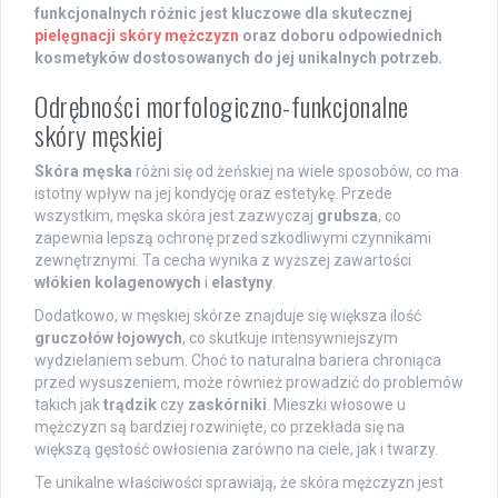
funkcjonalnych różnic jest kluczowe dla skutecznej
pielęgnacji skóry mężczyzn
oraz doboru odpowiednich
kosmetyków dostosowanych do jej unikalnych potrzeb.
Odrębności morfologiczno-funkcjonalne
skóry męskiej
Skóra męska
różni się od żeńskiej na wiele sposobów, co ma
istotny wpływ na jej kondycję oraz estetykę. Przede
wszystkim, męska skóra jest zazwyczaj
grubsza
, co
zapewnia lepszą ochronę przed szkodliwymi czynnikami
zewnętrznymi. Ta cecha wynika z wyższej zawartości
włókien kolagenowych
i
elastyny
.
Dodatkowo, w męskiej skórze znajduje się większa ilość
gruczołów łojowych
, co skutkuje intensywniejszym
wydzielaniem sebum. Choć to naturalna bariera chroniąca
przed wysuszeniem, może również prowadzić do problemów
takich jak
trądzik
czy
zaskórniki
. Mieszki włosowe u
mężczyzn są bardziej rozwinięte, co przekłada się na
większą gęstość owłosienia zarówno na ciele, jak i twarzy.
Te unikalne właściwości sprawiają, że skóra mężczyzn jest