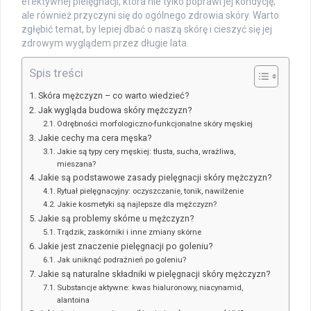
efektywnej pielęgnacji, która nie tylko poprawi jej kondycję,
ale również przyczyni się do ogólnego zdrowia skóry. Warto
zgłębić temat, by lepiej dbać o naszą skórę i cieszyć się jej
zdrowym wyglądem przez długie lata.
Spis treści
Skóra mężczyzn – co warto wiedzieć?
Jak wygląda budowa skóry mężczyzn?
Odrębności morfologiczno-funkcjonalne skóry męskiej
Jakie cechy ma cera męska?
Jakie są typy cery męskiej: tłusta, sucha, wrażliwa,
mieszana?
Jakie są podstawowe zasady pielęgnacji skóry mężczyzn?
Rytuał pielęgnacyjny: oczyszczanie, tonik, nawilżenie
Jakie kosmetyki są najlepsze dla mężczyzn?
Jakie są problemy skórne u mężczyzn?
Trądzik, zaskórniki i inne zmiany skórne
Jakie jest znaczenie pielęgnacji po goleniu?
Jak uniknąć podrażnień po goleniu?
Jakie są naturalne składniki w pielęgnacji skóry mężczyzn?
Substancje aktywne: kwas hialuronowy, niacynamid,
alantoina