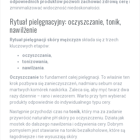
odpowiednich produktów pozwoli zachować zdrową cerę
i
zminimalizować widoczność niedoskonałości.
Rytuał pielęgnacyjny: oczyszczanie, tonik,
nawilżenie
Rytuał pielęgnacji skóry mężczyzn
składa się z trzech
kluczowych etapów:
oczyszczania
,
tonizowania
,
nawilżania
.
Oczyszczanie
to fundament całej pielęgnacji. To właśnie ten
krok pozbywa się zanieczyszczeń, nadmiaru sebum oraz
martwych komórek naskórka. Zaleca się, aby myć twarz dwa
razy dziennie – rano i wieczorem. Warto przy tym wybierać
produkty odpowiednie do indywidualnego typu cery.
Następnie przychodzi czas na
tonik
, który ma za zadanie
przywrócić naturalne pH skóry po oczyszczeniu. Działa jak
mostek do dalszego nawilżenia i odżywienia cery. Dobrym
pomysłem jest stawianie na toniki bezalkoholowe, które są
łagodniejsze i nie wysuszają skóry.