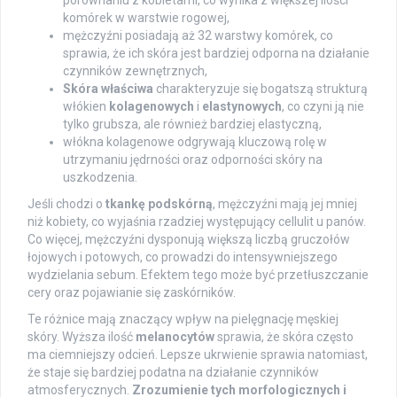
komórek w warstwie rogowej,
mężczyźni posiadają aż 32 warstwy komórek, co
sprawia, że ich skóra jest bardziej odporna na działanie
czynników zewnętrznych,
Skóra właściwa
charakteryzuje się bogatszą strukturą
włókien
kolagenowych
i
elastynowych
, co czyni ją nie
tylko grubsza, ale również bardziej elastyczną,
włókna kolagenowe odgrywają kluczową rolę w
utrzymaniu jędrności oraz odporności skóry na
uszkodzenia.
Jeśli chodzi o
tkankę podskórną
, mężczyźni mają jej mniej
niż kobiety, co wyjaśnia rzadziej występujący cellulit u panów.
Co więcej, mężczyźni dysponują większą liczbą gruczołów
łojowych i potowych, co prowadzi do intensywniejszego
wydzielania sebum. Efektem tego może być przetłuszczanie
cery oraz pojawianie się zaskórników.
Te różnice mają znaczący wpływ na pielęgnację męskiej
skóry. Wyższa ilość
melanocytów
sprawia, że skóra często
ma ciemniejszy odcień. Lepsze ukrwienie sprawia natomiast,
że staje się bardziej podatna na działanie czynników
atmosferycznych.
Zrozumienie tych morfologicznych i