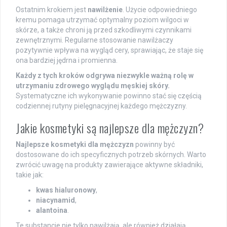
Ostatnim krokiem jest
nawilżenie
. Użycie odpowiedniego
kremu pomaga utrzymać optymalny poziom wilgoci w
skórze, a także chroni ją przed szkodliwymi czynnikami
zewnętrznymi. Regularne stosowanie nawilżaczy
pozytywnie wpływa na wygląd cery, sprawiając, że staje się
ona bardziej jędrna i promienna.
Każdy z tych kroków odgrywa niezwykle ważną rolę w
utrzymaniu zdrowego wyglądu męskiej skóry.
Systematyczne ich wykonywanie powinno stać się częścią
codziennej rutyny pielęgnacyjnej każdego mężczyzny.
Jakie kosmetyki są najlepsze dla mężczyzn?
Najlepsze kosmetyki dla mężczyzn
powinny być
dostosowane do ich specyficznych potrzeb skórnych. Warto
zwrócić uwagę na produkty zawierające aktywne składniki,
takie jak:
kwas hialuronowy
,
niacynamid
,
alantoina
.
Te substancje nie tylko nawilżają, ale również działają