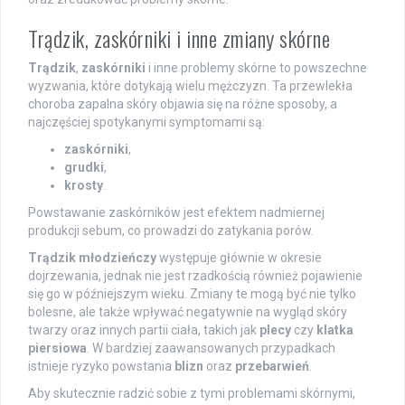
Trądzik, zaskórniki i inne zmiany skórne
Trądzik
,
zaskórniki
i inne problemy skórne to powszechne
wyzwania, które dotykają wielu mężczyzn. Ta przewlekła
choroba zapalna skóry objawia się na różne sposoby, a
najczęściej spotykanymi symptomami są:
zaskórniki
,
grudki
,
krosty
.
Powstawanie zaskórników jest efektem nadmiernej
produkcji sebum, co prowadzi do zatykania porów.
Trądzik młodzieńczy
występuje głównie w okresie
dojrzewania, jednak nie jest rzadkością również pojawienie
się go w późniejszym wieku. Zmiany te mogą być nie tylko
bolesne, ale także wpływać negatywnie na wygląd skóry
twarzy oraz innych partii ciała, takich jak
plecy
czy
klatka
piersiowa
. W bardziej zaawansowanych przypadkach
istnieje ryzyko powstania
blizn
oraz
przebarwień
.
Aby skutecznie radzić sobie z tymi problemami skórnymi,