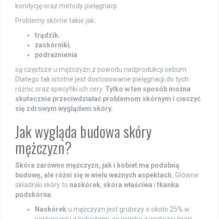
kondycję oraz metody pielęgnacji.
Problemy skórne takie jak:
trądzik
,
zaskórniki
,
podrażnienia
.
są częstsze u mężczyzn z powodu nadprodukcji sebum.
Dlatego tak istotne jest dostosowanie pielęgnacji do tych
różnic oraz specyfiki ich cery.
Tylko w ten sposób można
skutecznie przeciwdziałać problemom skórnym i cieszyć
się zdrowym wyglądem skóry.
Jak wygląda budowa skóry
mężczyzn?
Skóra zarówno mężczyzn, jak i kobiet ma podobną
budowę, ale różni się w wielu ważnych aspektach.
Główne
składniki skóry to
naskórek
,
skóra właściwa
i
tkanka
podskórna
.
Naskórek
u mężczyzn jest grubszy o około 25% w
porównaniu z kobietami, co wynika z większej ilości