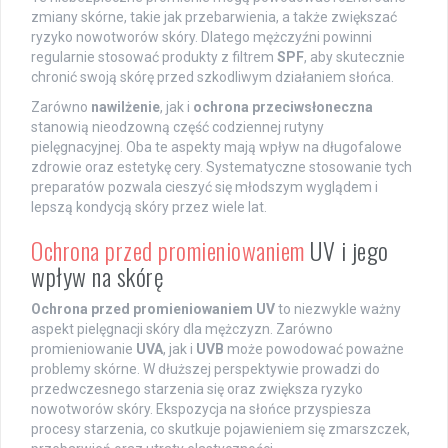
zmiany skórne, takie jak przebarwienia, a także zwiększać
ryzyko nowotworów skóry. Dlatego mężczyźni powinni
regularnie stosować produkty z filtrem
SPF
, aby skutecznie
chronić swoją skórę przed szkodliwym działaniem słońca.
Zarówno
nawilżenie
, jak i
ochrona przeciwsłoneczna
stanowią nieodzowną część codziennej rutyny
pielęgnacyjnej. Oba te aspekty mają wpływ na długofalowe
zdrowie oraz estetykę cery. Systematyczne stosowanie tych
preparatów pozwala cieszyć się młodszym wyglądem i
lepszą kondycją skóry przez wiele lat.
Ochrona przed promieniowaniem
UV i jego
wpływ na skórę
Ochrona przed promieniowaniem UV
to niezwykle ważny
aspekt pielęgnacji skóry dla mężczyzn. Zarówno
promieniowanie
UVA
, jak i
UVB
może powodować poważne
problemy skórne. W dłuższej perspektywie prowadzi do
przedwczesnego starzenia się oraz zwiększa ryzyko
nowotworów skóry. Ekspozycja na słońce przyspiesza
procesy starzenia, co skutkuje pojawieniem się zmarszczek,