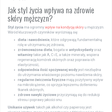
Jak styl życia wpływa na zdrowie
skóry mężczyzn?
Styl życia
ma ogromny
wpływ na kondycję skóry
u mężczyzn.
Wśród kluczowych czynników wyróżniają się:
dieta
i
nawodnienie
, które odgrywają fundamentalną
rolę w utrzymaniu jej zdrowia,
zrównoważona dieta
, bogata w
antyoksydanty
oraz
witaminy
takie jak A, C i E, a także minerały, wspiera
regenerację komórek skórnych oraz poprawia ich
elastyczność,
odpowiednia ilość spożywanej wody
jest niezbędna
do utrzymania właściwego poziomu nawilżenia skóry,
regularne ćwiczenia fizyczne
mają pozytywny wpływ
na mikrokrążenie, co sprzyja lepszemu dotlenieniu
tkanek skórnych,
zdrowe nawyki życiowe
przyczyniają się do redukcji
stresu i poprawy jakości snu.
Unikanie używek
takich jak alkohol czy papierosy jest