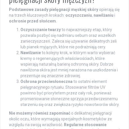
Podstawowe zasady pielęgnacji męskiej skóry
opierają się
na trzech kluczowych krokach:
oczyszczaniu
,
nawilżaniu
i
ochronie przed słońcem
.
Oczyszczanie twarzy
to najważniejszy etap, który
pozwala pozbyć się nadmiaru sebum oraz wszelkich
zanieczyszczeń. Zaleca się używanie delikatnych żeli
lub pianek myjących, które nie podrażniają cery.
Nawilżanie
to kolejny krok, w którym warto wybierać
kremy o regenerujących właściwościach, które
wspierają naturalną barierę ochronną skóry. Dobrze
nawilżona skóra jest mniej narażona na uszkodzenia i
prezentuje się znacznie zdrowiej.
Ochrona przeciwsłoneczna
to ostatni element
pielęgnacyjnego rytuału. Stosowanie filtrów UV
powinno być priorytetem przez cały rok, ponieważ
promieniowanie słoneczne sprzyja przedwczesnemu
starzeniu się oraz zwiększa ryzyko nowotworów skóry.
Nie możemy również zapominać
o delikatnej pielęgnacji
okolic oczu, które wymagają specjalnych kosmetyków ze
względu na swoją wrażliwość.
Regularne stosowanie