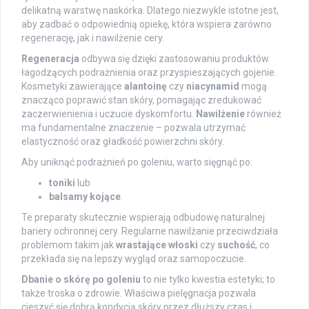
delikatną warstwę naskórka. Dlatego niezwykle istotne jest,
aby zadbać o odpowiednią opiekę, która wspiera zarówno
regenerację, jak i nawilżenie cery.
Regeneracja
odbywa się dzięki zastosowaniu produktów
łagodzących podrażnienia oraz przyspieszających gojenie.
Kosmetyki zawierające
alantoinę
czy
niacynamid
mogą
znacząco poprawić stan skóry, pomagając zredukować
zaczerwienienia i uczucie dyskomfortu.
Nawilżenie
również
ma fundamentalne znaczenie – pozwala utrzymać
elastyczność oraz gładkość powierzchni skóry.
Aby uniknąć podrażnień po goleniu, warto sięgnąć po:
toniki
lub
balsamy kojące
.
Te preparaty skutecznie wspierają odbudowę naturalnej
bariery ochronnej cery. Regularne nawilżanie przeciwdziała
problemom takim jak
wrastające włoski
czy
suchość
, co
przekłada się na lepszy wygląd oraz samopoczucie.
Dbanie o skórę po goleniu
to nie tylko kwestia estetyki; to
także troska o zdrowie. Właściwa pielęgnacja pozwala
cieszyć się dobrą kondycją skóry przez dłuższy czas i