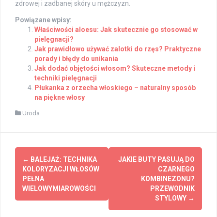
zdrowej i zadbanej skóry u mężczyzn.
Powiązane wpisy:
Właściwości aloesu: Jak skutecznie go stosować w
pielęgnacji?
Jak prawidłowo używać zalotki do rzęs? Praktyczne
porady i błędy do unikania
Jak dodać objętości włosom? Skuteczne metody i
techniki pielęgnacji
Płukanka z orzecha włoskiego – naturalny sposób
na piękne włosy
Uroda
Post
←
BALEJAŻ: TECHNIKA
JAKIE BUTY PASUJĄ DO
navigation
KOLORYZACJI WŁOSÓW
CZARNEGO
PEŁNA
KOMBINEZONU?
WIELOWYMIAROWOŚCI
PRZEWODNIK
STYLOWY
→