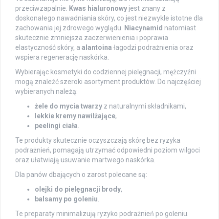
przeciwzapalnie.
Kwas hialuronowy
jest znany z
doskonałego nawadniania skóry, co jest niezwykle istotne dla
zachowania jej zdrowego wyglądu.
Niacynamid
natomiast
skutecznie zmniejsza zaczerwienienia i poprawia
elastyczność skóry, a
alantoina
łagodzi podrażnienia oraz
wspiera regenerację naskórka.
Wybierając kosmetyki do codziennej pielęgnacji, mężczyźni
mogą znaleźć szeroki asortyment produktów. Do najczęściej
wybieranych należą:
żele do mycia twarzy
z naturalnymi składnikami,
lekkie kremy nawilżające
,
peelingi ciała
.
Te produkty skutecznie oczyszczają skórę bez ryzyka
podrażnień, pomagają utrzymać odpowiedni poziom wilgoci
oraz ułatwiają usuwanie martwego naskórka.
Dla panów dbających o zarost polecane są:
olejki do pielęgnacji brody
,
balsamy po goleniu
.
Te preparaty minimalizują ryzyko podrażnień po goleniu.