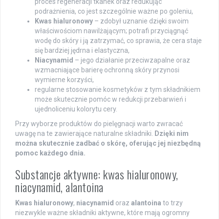
proces regeneracji tkanek oraz redukując
podrażnienia, co jest szczególnie ważne po goleniu,
Kwas hialuronowy
– zdobył uznanie dzięki swoim
właściwościom nawilżającym; potrafi przyciągnąć
wodę do skóry i ją zatrzymać, co sprawia, że cera staje
się bardziej jędrna i elastyczna,
Niacynamid
– jego działanie przeciwzapalne oraz
wzmacniające barierę ochronną skóry przynosi
wymierne korzyści,
regularne stosowanie kosmetyków z tym składnikiem
może skutecznie pomóc w redukcji przebarwień i
ujednoliceniu kolorytu cery.
Przy wyborze produktów do pielęgnacji warto zwracać
uwagę na te zawierające naturalne składniki.
Dzięki nim
można skutecznie zadbać o skórę, oferując jej niezbędną
pomoc każdego dnia.
Substancje aktywne: kwas hialuronowy,
niacynamid, alantoina
Kwas hialuronowy
,
niacynamid
oraz
alantoina
to trzy
niezwykle ważne składniki aktywne, które mają ogromny