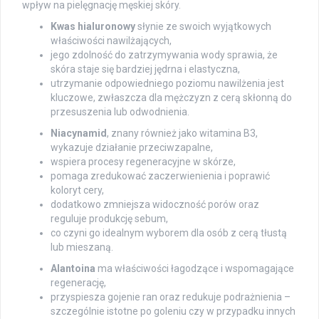
wpływ na pielęgnację męskiej skóry.
Kwas hialuronowy
słynie ze swoich wyjątkowych
właściwości nawilżających,
jego zdolność do zatrzymywania wody sprawia, że
skóra staje się bardziej jędrna i elastyczna,
utrzymanie odpowiedniego poziomu nawilżenia jest
kluczowe, zwłaszcza dla mężczyzn z cerą skłonną do
przesuszenia lub odwodnienia.
Niacynamid
, znany również jako witamina B3,
wykazuje działanie przeciwzapalne,
wspiera procesy regeneracyjne w skórze,
pomaga zredukować zaczerwienienia i poprawić
koloryt cery,
dodatkowo zmniejsza widoczność porów oraz
reguluje produkcję sebum,
co czyni go idealnym wyborem dla osób z cerą tłustą
lub mieszaną.
Alantoina
ma właściwości łagodzące i wspomagające
regenerację,
przyspiesza gojenie ran oraz redukuje podrażnienia –
szczególnie istotne po goleniu czy w przypadku innych