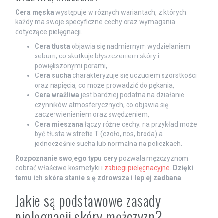
Cera męska
występuje w różnych wariantach, z których
każdy ma swoje specyficzne cechy oraz wymagania
dotyczące pielęgnacji.
Cera tłusta
objawia się nadmiernym wydzielaniem
sebum, co skutkuje błyszczeniem skóry i
powiększonymi porami,
Cera sucha
charakteryzuje się uczuciem szorstkości
oraz napięcia, co może prowadzić do pękania,
Cera wrażliwa
jest bardziej podatna na działanie
czynników atmosferycznych, co objawia się
zaczerwienieniem oraz swędzeniem,
Cera mieszana
łączy różne cechy, na przykład może
być tłusta w strefie T (czoło, nos, broda) a
jednocześnie sucha lub normalna na policzkach.
Rozpoznanie swojego typu cery
pozwala mężczyznom
dobrać właściwe kosmetyki i
zabiegi pielęgnacyjne
.
Dzięki
temu ich skóra stanie się zdrowsza i lepiej zadbana.
Jakie są podstawowe zasady
pielęgnacji skóry mężczyzn?