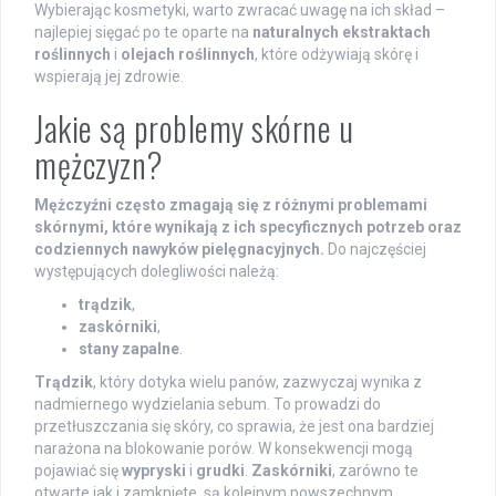
Wybierając kosmetyki, warto zwracać uwagę na ich skład –
najlepiej sięgać po te oparte na
naturalnych ekstraktach
roślinnych
i
olejach roślinnych
, które odżywiają skórę i
wspierają jej zdrowie.
Jakie są problemy skórne u
mężczyzn?
Mężczyźni często zmagają się z różnymi problemami
skórnymi, które wynikają z ich specyficznych potrzeb oraz
codziennych nawyków pielęgnacyjnych.
Do najczęściej
występujących dolegliwości należą:
trądzik
,
zaskórniki
,
stany zapalne
.
Trądzik
, który dotyka wielu panów, zazwyczaj wynika z
nadmiernego wydzielania sebum. To prowadzi do
przetłuszczania się skóry, co sprawia, że jest ona bardziej
narażona na blokowanie porów. W konsekwencji mogą
pojawiać się
wypryski
i
grudki
.
Zaskórniki
, zarówno te
otwarte jak i zamknięte, są kolejnym powszechnym