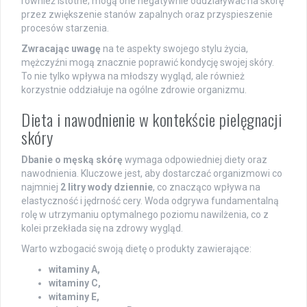
również istotne; mogą one negatywnie oddziaływać na skórę
przez zwiększenie stanów zapalnych oraz przyspieszenie
procesów starzenia.
Zwracając uwagę
na te aspekty swojego stylu życia,
mężczyźni mogą znacznie poprawić kondycję swojej skóry.
To nie tylko wpływa na młodszy wygląd, ale również
korzystnie oddziałuje na ogólne zdrowie organizmu.
Dieta i nawodnienie w kontekście pielęgnacji
skóry
Dbanie o męską skórę
wymaga odpowiedniej diety oraz
nawodnienia. Kluczowe jest, aby dostarczać organizmowi co
najmniej
2 litry wody dziennie
, co znacząco wpływa na
elastyczność i jędrność cery. Woda odgrywa fundamentalną
rolę w utrzymaniu optymalnego poziomu nawilżenia, co z
kolei przekłada się na zdrowy wygląd.
Warto wzbogacić swoją dietę o produkty zawierające:
witaminy A,
witaminy C,
witaminy E,