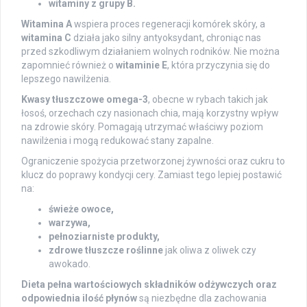
witaminy z grupy B.
Witamina A
wspiera proces regeneracji komórek skóry, a
witamina C
działa jako silny antyoksydant, chroniąc nas
przed szkodliwym działaniem wolnych rodników. Nie można
zapomnieć również o
witaminie E
, która przyczynia się do
lepszego nawilżenia.
Kwasy tłuszczowe omega-3
, obecne w rybach takich jak
łosoś, orzechach czy nasionach chia, mają korzystny wpływ
na zdrowie skóry. Pomagają utrzymać właściwy poziom
nawilżenia i mogą redukować stany zapalne.
Ograniczenie spożycia przetworzonej żywności oraz cukru to
klucz do poprawy kondycji cery. Zamiast tego lepiej postawić
na:
świeże owoce,
warzywa,
pełnoziarniste produkty,
zdrowe tłuszcze roślinne
jak oliwa z oliwek czy
awokado.
Dieta pełna wartościowych składników odżywczych oraz
odpowiednia ilość płynów
są niezbędne dla zachowania