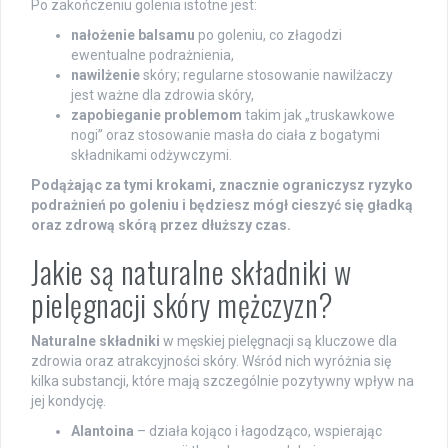
Po zakończeniu golenia istotne jest:
nałożenie balsamu
po goleniu, co złagodzi
ewentualne podrażnienia,
nawilżenie
skóry; regularne stosowanie nawilżaczy
jest ważne dla zdrowia skóry,
zapobieganie problemom
takim jak „truskawkowe
nogi” oraz stosowanie masła do ciała z bogatymi
składnikami odżywczymi.
Podążając za tymi krokami, znacznie ograniczysz ryzyko
podrażnień po goleniu i będziesz mógł cieszyć się gładką
oraz zdrową skórą przez dłuższy czas.
Jakie są naturalne składniki w
pielęgnacji skóry mężczyzn?
Naturalne składniki
w męskiej pielęgnacji są kluczowe dla
zdrowia oraz atrakcyjności skóry. Wśród nich wyróżnia się
kilka substancji, które mają szczególnie pozytywny wpływ na
jej kondycję.
Alantoina
– działa kojąco i łagodząco, wspierając