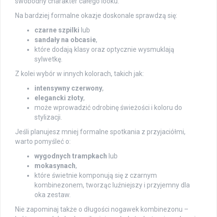
swobodny charakter całego looku.
Na bardziej formalne okazje doskonale sprawdzą się:
czarne szpilki
lub
sandały na obcasie
,
które dodają klasy oraz optycznie wysmuklają
sylwetkę.
Z kolei wybór w innych kolorach, takich jak:
intensywny czerwony
,
elegancki złoty
,
może wprowadzić odrobinę świeżości i koloru do
stylizacji.
Jeśli planujesz mniej formalne spotkania z przyjaciółmi,
warto pomyśleć o:
wygodnych trampkach
lub
mokasynach
,
które świetnie komponują się z czarnym
kombinezonem, tworząc luźniejszy i przyjemny dla
oka zestaw.
Nie zapominaj także o długości nogawek kombinezonu –