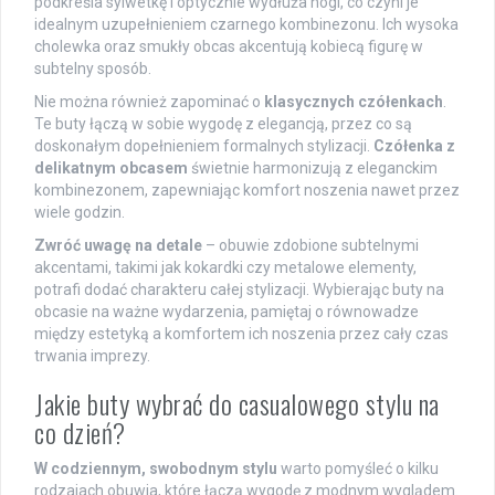
podkreśla sylwetkę i optycznie wydłuża nogi, co czyni je
idealnym uzupełnieniem czarnego kombinezonu. Ich wysoka
cholewka oraz smukły obcas akcentują kobiecą figurę w
subtelny sposób.
Nie można również zapominać o
klasycznych czółenkach
.
Te buty łączą w sobie wygodę z elegancją, przez co są
doskonałym dopełnieniem formalnych stylizacji.
Czółenka z
delikatnym obcasem
świetnie harmonizują z eleganckim
kombinezonem, zapewniając komfort noszenia nawet przez
wiele godzin.
Zwróć uwagę na detale
– obuwie zdobione subtelnymi
akcentami, takimi jak kokardki czy metalowe elementy,
potrafi dodać charakteru całej stylizacji. Wybierając buty na
obcasie na ważne wydarzenia, pamiętaj o równowadze
między estetyką a komfortem ich noszenia przez cały czas
trwania imprezy.
Jakie buty wybrać do casualowego stylu na
co dzień?
W codziennym, swobodnym stylu
warto pomyśleć o kilku
rodzajach obuwia, które łączą wygodę z modnym wyglądem.