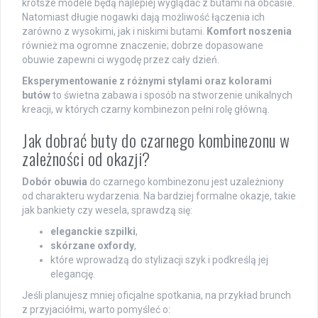
krótsze modele będą najlepiej wyglądać z butami na obcasie.
Natomiast długie nogawki dają możliwość łączenia ich
zarówno z wysokimi, jak i niskimi butami.
Komfort noszenia
również ma ogromne znaczenie; dobrze dopasowane
obuwie zapewni ci wygodę przez cały dzień.
Eksperymentowanie z różnymi stylami oraz kolorami
butów
to świetna zabawa i sposób na stworzenie unikalnych
kreacji, w których czarny kombinezon pełni rolę główną.
Jak dobrać buty do czarnego kombinezonu w
zależności od okazji?
Dobór obuwia
do czarnego kombinezonu jest uzależniony
od charakteru wydarzenia. Na bardziej formalne okazje, takie
jak bankiety czy wesela, sprawdzą się:
eleganckie szpilki
,
skórzane oxfordy
,
które wprowadzą do stylizacji szyk i podkreślą jej
elegancję.
Jeśli planujesz mniej oficjalne spotkania, na przykład brunch
z przyjaciółmi, warto pomyśleć o: