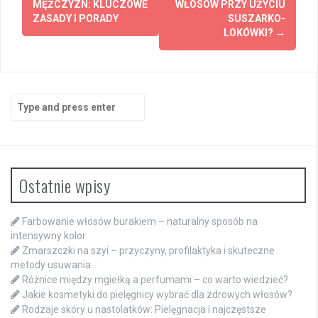
navigation
MĘŻCZYZN: KLUCZOWE
WŁOSÓW PRZY UŻYCIU
ZASADY I PORADY
SUSZARKO-
LOKÓWKI?
→
Search
for:
Ostatnie wpisy
Farbowanie włosów burakiem – naturalny sposób na
intensywny kolor
Zmarszczki na szyi – przyczyny, profilaktyka i skuteczne
metody usuwania
Różnice między mgiełką a perfumami – co warto wiedzieć?
Jakie kosmetyki do pielęgnicy wybrać dla zdrowych włosów?
Rodzaje skóry u nastolatków: Pielęgnacja i najczęstsze