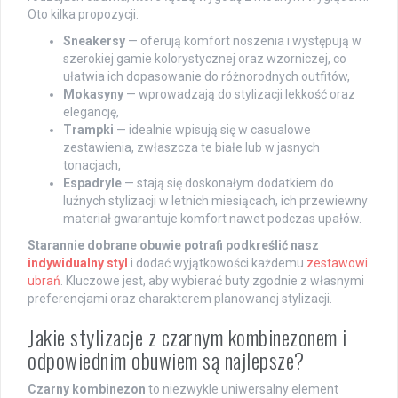
Oto kilka propozycji:
Sneakersy
— oferują komfort noszenia i występują w
szerokiej gamie kolorystycznej oraz wzorniczej, co
ułatwia ich dopasowanie do różnorodnych outfitów,
Mokasyny
— wprowadzają do stylizacji lekkość oraz
elegancję,
Trampki
— idealnie wpisują się w casualowe
zestawienia, zwłaszcza te białe lub w jasnych
tonacjach,
Espadryle
— stają się doskonałym dodatkiem do
luźnych stylizacji w letnich miesiącach, ich przewiewny
materiał gwarantuje komfort nawet podczas upałów.
Starannie dobrane obuwie potrafi podkreślić nasz
indywidualny styl
i dodać wyjątkowości każdemu
zestawowi
ubrań
. Kluczowe jest, aby wybierać buty zgodnie z własnymi
preferencjami oraz charakterem planowanej stylizacji.
Jakie stylizacje z czarnym kombinezonem i
odpowiednim obuwiem są najlepsze?
Czarny kombinezon
to niezwykle uniwersalny element