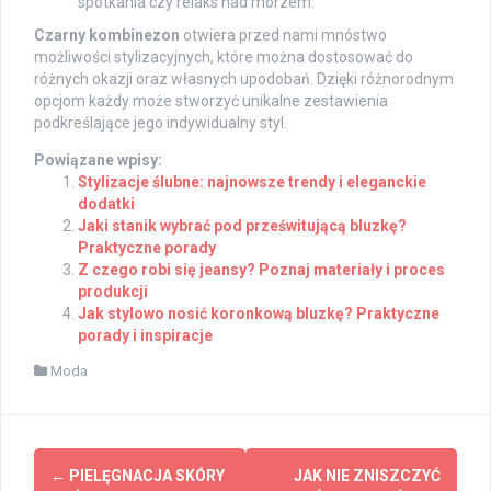
spotkania czy relaks nad morzem.
Czarny kombinezon
otwiera przed nami mnóstwo
możliwości stylizacyjnych, które można dostosować do
różnych okazji oraz własnych upodobań. Dzięki różnorodnym
opcjom każdy może stworzyć unikalne zestawienia
podkreślające jego indywidualny styl.
Powiązane wpisy:
Stylizacje ślubne: najnowsze trendy i eleganckie
dodatki
Jaki stanik wybrać pod prześwitującą bluzkę?
Praktyczne porady
Z czego robi się jeansy? Poznaj materiały i proces
produkcji
Jak stylowo nosić koronkową bluzkę? Praktyczne
porady i inspiracje
Moda
Post
←
PIELĘGNACJA SKÓRY
JAK NIE ZNISZCZYĆ