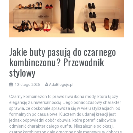
Jakie buty pasują do czarnego
kombinezonu? Przewodnik
stylowy
10 lutego 2026
AdaBloguje.pl
Czarny kombinezon to prawdziwa ikona mody, która łączy
elegancję z uniwersalnością. Jego ponadczasowy charakter
sprawia, że doskonale sprawdza się w wielu stylizacjach, od
formalnych po casualowe. Kluczem do udanej kreacji jest
jednak odpowiedni dobór obuwia, które potrafi całkowicie
odmienić charakter całego outfitu. Niezależnie od okazji,
czarny kombinezon daje ogromne pole manewru w doborze