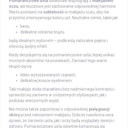
Pomarańczowe usta
doskonale współgrają z
makijażem
oczu
, ale kluczowe jest zachowanie odpowiedniej harmonii.
Warto postawić na
subtelność
w makijażu oczu, aby nie
przyćmić intensywnego koloru ust. Neutralne cienie, takie jak:
beże,
delikatne odcienie brązu.
będą idealnym wyborem – podkreślą naturalne piękno i
stworzą spójny efekt.
Kiedy decydujemy się na pomarańczowe usta, lepiej unikać
mocnych akcentów na powiekach. Zamiast tego warto
skupić się na:
lekko wytuszowanych rzęsach,
delikatnej kresce eyelinerem.
Taki makijaż doda charakteru bez nadmiernego kontrastu i
sprawdzi się zarówno w codziennych stylizacjach, jak i
podczas wieczornych wyjść.
Nie można także zapominać o odpowiedniej
pielęgnacji
skóry
przed nałożeniem makijażu. Dobrze nawilżona cera
sprawi, że zarówno usta, jak i oczy będą wyglądały świeżo i
zdrowo. Pomarańczowe usta świetnie komponują się