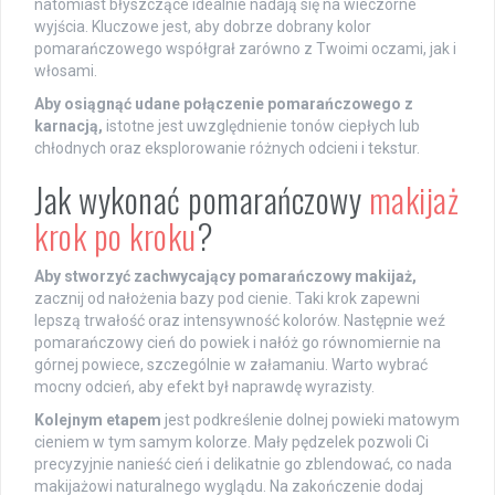
natomiast błyszczące idealnie nadają się na wieczorne
wyjścia. Kluczowe jest, aby dobrze dobrany kolor
pomarańczowego współgrał zarówno z Twoimi oczami, jak i
włosami.
Aby osiągnąć udane połączenie pomarańczowego z
karnacją,
istotne jest uwzględnienie tonów ciepłych lub
chłodnych oraz eksplorowanie różnych odcieni i tekstur.
Jak wykonać pomarańczowy
makijaż
krok po kroku
?
Aby stworzyć zachwycający pomarańczowy makijaż,
zacznij od nałożenia bazy pod cienie. Taki krok zapewni
lepszą trwałość oraz intensywność kolorów. Następnie weź
pomarańczowy cień do powiek i nałóż go równomiernie na
górnej powiece, szczególnie w załamaniu. Warto wybrać
mocny odcień, aby efekt był naprawdę wyrazisty.
Kolejnym etapem
jest podkreślenie dolnej powieki matowym
cieniem w tym samym kolorze. Mały pędzelek pozwoli Ci
precyzyjnie nanieść cień i delikatnie go zblendować, co nada
makijażowi naturalnego wyglądu. Na zakończenie dodaj