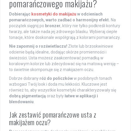
pomarańczowego makijażu?
Dobierając
kosmetyki do makijażu
w odcieniach
pomarańczowych, warto zadbać o harmonijny efekt.
Na
początek sięgnij po
bronzer
, który nie tylko podkreśli kontury
twarzy, ale także nada jej zdrowego blasku. Wybieraj ciepłe
tonacje, które doskonale współgrają z kolorami pomarańczy.
Nie zapomnij o rozświetlaczu!
Złote lub brzoskwiniowe
odcienie będą idealne, dodając skórze promienności i
świeżości. Usta możesz zaakcentować pomadką w
koralowym kolorze lub zdecydować się na matową wersję –
to świetnie skomponuje się z makijażem oczu.
Dobrze dobrany
róż do policzków
w podobnych tonach
wzbogaci Twój look i doda mu lekkości. Kluczowe jest
również to, aby wszystkie kosmetyki charakteryzowały się
dobrą pigmentacją
oraz były
łatwe w aplikacji i
blendowaniu
.
Jak zestawić pomarańczowe usta z
makijażem oczu?