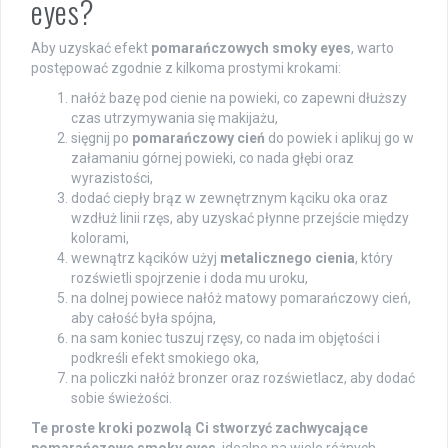
eyes?
Aby uzyskać efekt
pomarańczowych smoky eyes
, warto
postępować zgodnie z kilkoma prostymi krokami:
nałóż bazę pod cienie na powieki, co zapewni dłuższy
czas utrzymywania się makijażu,
sięgnij po
pomarańczowy cień
do powiek i aplikuj go w
załamaniu górnej powieki, co nada głębi oraz
wyrazistości,
dodać ciepły brąz w zewnętrznym kąciku oka oraz
wzdłuż linii rzęs, aby uzyskać płynne przejście między
kolorami,
wewnątrz kącików użyj
metalicznego cienia
, który
rozświetli spojrzenie i doda mu uroku,
na dolnej powiece nałóż matowy pomarańczowy cień,
aby całość była spójna,
na sam koniec tuszuj rzęsy, co nada im objętości i
podkreśli efekt smokiego oka,
na policzki nałóż bronzer oraz rozświetlacz, aby dodać
sobie świeżości.
Te proste kroki pozwolą Ci stworzyć zachwycające
pomarańczowe smoky eyes
, idealne na wiele różnych