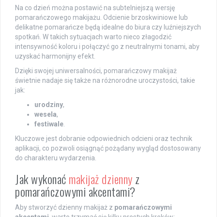
Na co dzień można postawić na subtelniejszą wersję
pomarańczowego makijażu. Odcienie brzoskwiniowe lub
delikatne pomarańcze będą idealne do biura czy luźniejszych
spotkań. W takich sytuacjach warto nieco złagodzić
intensywność koloru i połączyć go z neutralnymi tonami, aby
uzyskać harmonijny efekt.
Dzięki swojej uniwersalności, pomarańczowy makijaż
świetnie nadaje się także na różnorodne uroczystości, takie
jak:
urodziny
,
wesela
,
festiwale
.
Kluczowe jest dobranie odpowiednich odcieni oraz technik
aplikacji, co pozwoli osiągnąć pożądany wygląd dostosowany
do charakteru wydarzenia.
Jak wykonać
makijaż dzienny
z
pomarańczowymi akcentami?
Aby stworzyć dzienny makijaż z
pomarańczowymi
akcentami
, warto trzymać się kilku prostych kroków: