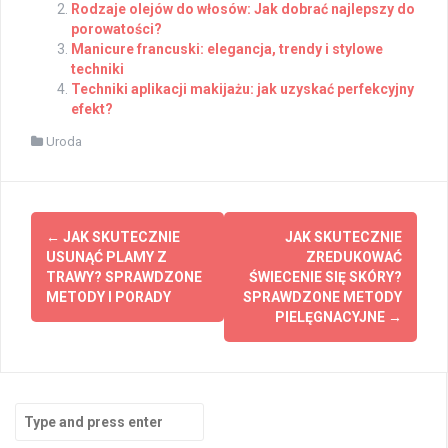
Rodzaje olejów do włosów: Jak dobrać najlepszy do
porowatości?
Manicure francuski: elegancja, trendy i stylowe
techniki
Techniki aplikacji makijażu: jak uzyskać perfekcyjny
efekt?
Uroda
Post
←
JAK SKUTECZNIE
JAK SKUTECZNIE
navigation
USUNĄĆ PLAMY Z
ZREDUKOWAĆ
TRAWY? SPRAWDZONE
ŚWIECENIE SIĘ SKÓRY?
METODY I PORADY
SPRAWDZONE METODY
PIELĘGNACYJNE
→
Search
for: