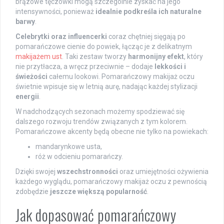
brązowe tęczówki mogą szczególnie zyskać na jego
intensywności, ponieważ
idealnie podkreśla ich naturalne
barwy
.
Celebrytki oraz influencerki
coraz chętniej sięgają po
pomarańczowe cienie do powiek, łącząc je z delikatnym
makijażem ust
. Taki zestaw tworzy
harmonijny efekt
, który
nie przytłacza, a wręcz przeciwnie – dodaje
lekkości i
świeżości
całemu lookowi. Pomarańczowy makijaż oczu
świetnie wpisuje się w letnią aurę, nadając każdej stylizacji
energii
.
W nadchodzących sezonach możemy spodziewać się
dalszego rozwoju trendów związanych z tym kolorem.
Pomarańczowe akcenty będą obecne nie tylko na powiekach:
mandarynkowe usta,
róż w odcieniu pomarańczy.
Dzięki swojej
wszechstronności
oraz umiejętności ożywienia
każdego wyglądu, pomarańczowy makijaż oczu z pewnością
zdobędzie
jeszcze większą popularność
.
Jak dopasować pomarańczowy