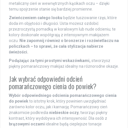
metaliczny cień w wewnętrznych kącikach oczu – dzięki
temu spojrzenie stanie się bardziej promienne.
Zwieńczeniem całego looku
będzie tuszowanie rzęs, które
doda im objętości i długości. Usta możesz ozdobić
przezroczystą pomadką w koralowym lub nude odcieniu; te
kolory doskonale współgrają z intensywnym makijażem
oczu.
Nie zapomnij również o bronzerze i rozświetlaczu na
policzkach – to sprawi, że cała stylizacja nabierze
świeżości.
Podążając za tymi prostymi wskazówkami,
stworzysz
piękny pomarańczowy makijaż idealny na różnorodne okazje.
Jak wybrać odpowiedni odcień
pomarańczowego cienia do powiek?
Wybór odpowiedniego odcienia pomarańczowego cienia
do powiek
to istotny krok, który powinien uwzględniać
zarówno kolor oczu, jak i karnację. Pomarańczowy cień
znakomicie podkreśla
niebieskie oczy
, tworząc piękny
kontrast, który wydobywa ich intensywność. Dla osób z
brązowymi oczami
idealne będą cieplejsze tonacje