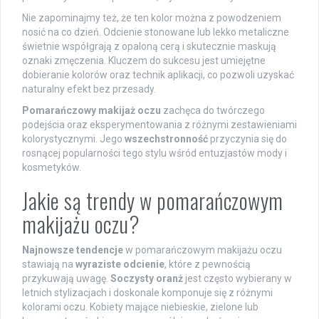
Nie zapominajmy też, że ten kolor można z powodzeniem
nosić na co dzień. Odcienie stonowane lub lekko metaliczne
świetnie współgrają z opaloną cerą i skutecznie maskują
oznaki zmęczenia. Kluczem do sukcesu jest umiejętne
dobieranie kolorów oraz technik aplikacji, co pozwoli uzyskać
naturalny efekt bez przesady.
Pomarańczowy makijaż oczu
zachęca do twórczego
podejścia oraz eksperymentowania z różnymi zestawieniami
kolorystycznymi. Jego
wszechstronność
przyczynia się do
rosnącej popularności tego stylu wśród entuzjastów mody i
kosmetyków.
Jakie są trendy w pomarańczowym
makijażu oczu?
Najnowsze tendencje
w pomarańczowym makijażu oczu
stawiają na
wyraziste odcienie
, które z pewnością
przykuwają uwagę.
Soczysty oranż
jest często wybierany w
letnich stylizacjach i doskonale komponuje się z różnymi
kolorami oczu. Kobiety mające niebieskie, zielone lub