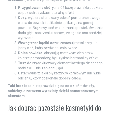
Przygotowanie skóry:
nałóż bazę oraz lekki podkład,
co pozwoli uzyskać naturalny efekt.
Oczy:
wybierz stonowany odcień pomarańczowego
cienia do powiek i delikatnie aplikuj go na górnej
powiece. Brązowy cień w załamaniu powieki świetnie
doda głębi spojrzeniu i sprawi, że będzie ono bardziej
wyraziste.
Wewnętrzne kąciki oczu:
zastosuj metaliczny lub
jasny cień, który rozświetli całą twarz.
Dolna powieka:
obrysuj ją matowym cieniem w
kolorze pomarańczy, by uzyskać harmonijny efekt.
Tusz do rzęs:
kluczowy element każdego dziennego
makijażu – nie zaniedbuj go!
Usta:
wybierz lekki błyszczyk w koralowym lub nude
odcieniu, który doskonale dopełni całość.
Taki look idealnie sprawdzi się na co dzień – świeży,
subtelny, a zarazem wyrazisty dzięki pomarańczowym
akcentom.
Jak dobrać pozostałe kosmetyki do