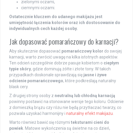
zielonymi oczami,
ciemnymi oczami.
Ostatecznie kluczem do udanego makijażu jest
umiejętność łączenia kolorów oraz ich dostosowanie do
indywidualnych cech każdej osoby.
Jak dopasować pomarańczowy do karnacji?
Aby skutecznie dopasować
pomarańczowy kolor
do swojej
karnacji, warto zwrócić uwagę na kilka istotnych aspektów.
Ten odcień szczególnie dobrze pasuje kobietom o
ciepłym
typie skóry
, gdzie dominują żółte i złote tony. W takich
przypadkach doskonale sprawdzają się
jasne i żywe
odcienie pomarańczowego
, które podkreślają naturalny
blask cery.
Z drugiej strony osoby z
neutralną lub chłodną karnacją
powinny postawić na stonowane wersje tego koloru. Odcienie
z domieszką brązu czy różu nie będą przytłaczać twarzy, co
pozwala uzyskać harmonijny i
naturalny efekt makijażu
.
Warto również bawić się różnymi
teksturami cieni do
powiek
. Matowe wykończenia są świetne na co dzień,