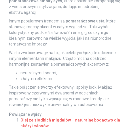
pomarańczowe smoky eyes
, które doskonale komponują się
z wieczorowymi stylizacjami, dodając im odrobinę
ekstrawagancji.
Innym popularnym trendem są
pomarańczowe usta
, które
stanowią mocny akcent w całym wyglądzie. Taki wybór
kolorystyczny podkreśla świeżość i energię, co czyni go
idealnym zarówno na wielkie wyjścia, jak i na różnorodne
tematyczne imprezy.
Warto zwrócić uwagę na to, jak celebryci łączą te odcienie z
innymi elementami makijażu. Często można dostrzec
harmonijne zestawienia pomarańczowych akcentów z:
neutralnymi tonami,
złotymi refleksami.
Takie połączenie tworzy efektowny i spójny look. Makijaż
inspirowany czerwonymi dywanami w odcieniach
pomarańczy nie tylko wpisuje się w modowe trendy, ale
również jest niezwykle uniwersalny w zastosowaniu.
Powiązane wpisy:
Olej ze słodkich migdałów – naturalne bogactwo dla
skóry i włosów