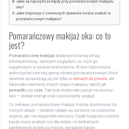
Jakie są najczęstsze błędy przy pomarańczowym makijażu
oka?
Jakie inspiracje z czerwonych dywanów można znaleźć w
pomarańczowym makijażu?
Pomarańczowy makijaż oka: co to
jest?
Pomarańczowy makijaż oczu
wyróżnia się swoją
intensywnością i świeżym wyglądem, co czyni go
wyjątkowym w świecie kosmetyków. W tym stylu można
wykorzystać szeroką gamę odcieni pomarańczowego, które
świetnie sprawdzają się nie tylko w
cieniach do powiek
, ale
także jako elementy innych części makijażu, takich jak
pomadki
czy
róże
. Taki look doskonale pasuje na wiosnę i
lato — dodaje energii oraz ożywia każdy wygląd.
Co ciekawe, pomarańczowy makijaż można dostosować do
różnych okazji — idealnie nadaje się zarówno na codzienne
wyjścia, jak i na eleganckie wieczory. Dzięki bogactwu odcieni
każdy może znaleźć coś dla siebie; od delikatnych
pastelowych tonów po mocne, wyraziste barwy.