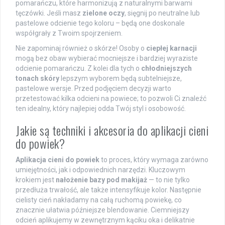
pomarańczu, które harmonizują z naturalnymi barwami
tęczówki. Jeśli masz
zielone oczy
, sięgnij po neutralne lub
pastelowe odcienie tego koloru – będą one doskonale
współgrały z Twoim spojrzeniem.
Nie zapominaj również o skórze! Osoby o
ciepłej karnacji
mogą bez obaw wybierać mocniejsze i bardziej wyraziste
odcienie pomarańczu. Z kolei dla tych o
chłodniejszych
tonach skóry
lepszym wyborem będą subtelniejsze,
pastelowe wersje. Przed podjęciem decyzji warto
przetestować kilka odcieni na powiece; to pozwoli Ci znaleźć
ten idealny, który najlepiej odda Twój styl i osobowość.
Jakie są techniki i akcesoria do aplikacji cieni
do powiek?
Aplikacja cieni do powiek
to proces, który wymaga zarówno
umiejętności, jak i odpowiednich narzędzi. Kluczowym
krokiem jest
nałożenie bazy pod makijaż
— to nie tylko
przedłuża trwałość, ale także intensyfikuje kolor. Następnie
cielisty cień nakładamy na całą ruchomą powiekę, co
znacznie ułatwia późniejsze blendowanie. Ciemniejszy
odcień aplikujemy w zewnętrznym kąciku oka i delikatnie