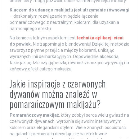
odcień cery, mogą pozwolić sobie na intensywniejsze kolory.
Kluczem do udanego makijażu jest utrzymanie równowagi
– doskonałym rozwiązaniem będzie łączenie
pomarańczowego z neutralnymi kolorami dla uzyskania
harmonijnego efektu.
Na koniec istotnym aspektem jest
technika aplikacji cieni
do powiek.
Nie zapominaj o blendowaniu! Dzięki tej metodzie
stworzysz płynne przejścia między kolorami, unikając
wyraźnych linii demarkacyjnych. Odpowiednie akcesoria,
takie jak pędzle czy gąbeczki, również znacząco wpływają na
końcowy efekt całego makijażu.
Jakie inspiracje z czerwonych
dywanów można znaleźć w
pomarańczowym makijażu?
Pomarańczowy makijaż
, który zdobył serca wielu gwiazd na
czerwonych dywanach, wyróżnia się swoim intensywnym
kolorem oraz eleganckim stylem. Wiele znanych osobistości
na galach i premierach decyduje się na efektowne