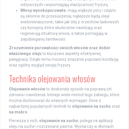
odżywczych i wspomagają elastyczność fryzury,
Włosy wysokoporowate:
mają większe pory i często
są skłonne do przesuszenia, najlepsze będą oleje
wielonienasycone, takie jak olej z orzechów laskowych
czy konopny, które skutecznie nawilżają oraz
regenerują strukturę włosa, a także pomagają w
zapobieganiu łamliwości.
Zrozumienie porowatości swoich włosów oraz dobór
właściwego oleju
to kluczowe aspekty efektywnej
pielęgnacji. Dzięki temu możesz znacznie poprawić kondycję
oraz ogólny wygląd swojej fryzury.
Technika olejowania włosów
Olejowanie włosów
to doskonały sposób na poprawę ich
zdrowia i nawilżenia. Istnieje wiele metod tego zabiegu, które
można dostosować do własnych wymagań. Dwie z
najbardziej popularnych technik to
olejowanie na sucho
oraz
na mokro
.
Pierwsza z nich,
olejowanie na sucho
, polega na aplikacji
oleju na suche i rozczesane pasma. Wystarczy w dłoniach