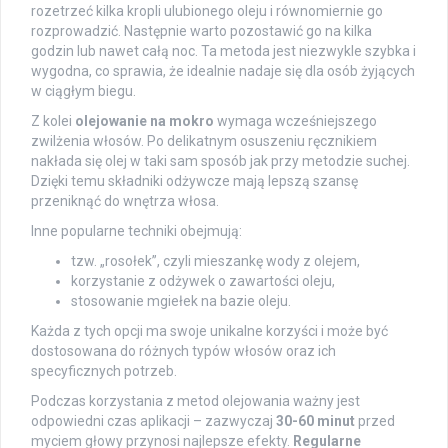
rozetrzeć kilka kropli ulubionego oleju i równomiernie go
rozprowadzić. Następnie warto pozostawić go na kilka
godzin lub nawet całą noc. Ta metoda jest niezwykle szybka i
wygodna, co sprawia, że idealnie nadaje się dla osób żyjących
w ciągłym biegu.
Z kolei
olejowanie na mokro
wymaga wcześniejszego
zwilżenia włosów. Po delikatnym osuszeniu ręcznikiem
nakłada się olej w taki sam sposób jak przy metodzie suchej.
Dzięki temu składniki odżywcze mają lepszą szansę
przeniknąć do wnętrza włosa.
Inne popularne techniki obejmują:
tzw. „rosołek”, czyli mieszankę wody z olejem,
korzystanie z odżywek o zawartości oleju,
stosowanie mgiełek na bazie oleju.
Każda z tych opcji ma swoje unikalne korzyści i może być
dostosowana do różnych typów włosów oraz ich
specyficznych potrzeb.
Podczas korzystania z metod olejowania ważny jest
odpowiedni czas aplikacji – zazwyczaj
30-60 minut
przed
myciem głowy przynosi najlepsze efekty.
Regularne