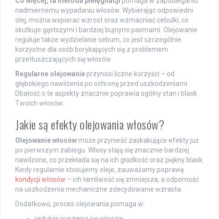
Co więcej, ta metoda pielęgnacji
pomaga w zapobieganiu
nadmiernemu wypadaniu włosów. Wybierając odpowiedni
olej, można wspierać wzrost oraz wzmacniać cebulki, co
skutkuje gęstszymi i bardziej bujnymi pasmami. Olejowanie
reguluje także wydzielanie sebum, co jest szczególnie
korzystne dla osób borykających się z problemem
przetłuszczających się włosów.
Regularne olejowanie
przynosi liczne korzyści – od
głębokiego nawilżenia po ochronę przed uszkodzeniami.
Dbałość o te aspekty znacznie poprawia ogólny stan i blask
Twoich włosów.
Jakie są efekty olejowania włosów?
Olejowanie włosów
może przynieść zaskakujące efekty już
po pierwszym zabiegu. Włosy stają się znacznie bardziej
nawilżone, co przekłada się na ich gładkość oraz piękny blask.
Kiedy regularnie stosujemy oleje, zauważamy poprawę
kondycji włosów
– ich łamliwość się zmniejsza, a odporność
na uszkodzenia mechaniczne zdecydowanie wzrasta.
Dodatkowo, proces olejowania pomaga w:
redukcji puszenia się włosów,