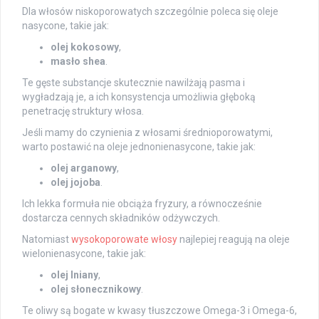
Dla włosów niskoporowatych szczególnie poleca się oleje
nasycone, takie jak:
olej kokosowy
,
masło shea
.
Te gęste substancje skutecznie nawilżają pasma i
wygładzają je, a ich konsystencja umożliwia głęboką
penetrację struktury włosa.
Jeśli mamy do czynienia z włosami średnioporowatymi,
warto postawić na oleje jednonienasycone, takie jak:
olej arganowy
,
olej jojoba
.
Ich lekka formuła nie obciąża fryzury, a równocześnie
dostarcza cennych składników odżywczych.
Natomiast
wysokoporowate włosy
najlepiej reagują na oleje
wielonienasycone, takie jak:
olej lniany
,
olej słonecznikowy
.
Te oliwy są bogate w kwasy tłuszczowe Omega-3 i Omega-6,