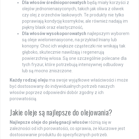
Dla włosów średnioporowatych
będą miały korzyści z
olejów jednonienasyconych, takich jak oliwa z oliwek
czy olej z orzechów laskowych. Te produkty nie tylko
poprawiają kondycję kosmyków, ale również nadają im
piękny blask oraz elastyczność,
Dla włosów wysokoporowatych
najlepszym wyborem
są oleje wielonienasycone, na przykład lniany lub
konopny. Choć ich większe cząsteczki nie wnikają tak
głęboko, skutecznie nawilżają i regenerują
powierzchnię włosa. Są one szczególnie polecane dla
tych fryzur, które potrzebują intensywnej odbudowy
lub są mocno zniszczone.
Każdy rodzaj oleju
ma swoje wyjątkowe właściwości i może
być dostosowany do indywidualnych potrzeb naszych
włosów poprzez odpowiedni dobór zgodny z ich
porowatością.
Jakie oleje są najlepsze do olejowania?
Najlepsze oleje do pielęgnacji włosów
różnią się w
zależności od ich porowatości, co sprawia, że kluczowe jest
dostosowanie produktu do specyficznych potrzeb.