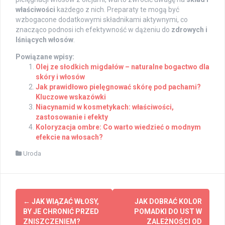
właściwości
każdego z nich. Preparaty te mogą być
wzbogacone dodatkowymi składnikami aktywnymi, co
znacząco podnosi ich efektywność w dążeniu do
zdrowych i
lśniących włosów
.
Powiązane wpisy:
Olej ze słodkich migdałów – naturalne bogactwo dla
skóry i włosów
Jak prawidłowo pielęgnować skórę pod pachami?
Kluczowe wskazówki
Niacynamid w kosmetykach: właściwości,
zastosowanie i efekty
Koloryzacja ombre: Co warto wiedzieć o modnym
efekcie na włosach?
Uroda
Post
←
JAK WIĄZAĆ WŁOSY,
JAK DOBRAĆ KOLOR
navigation
BY JE CHRONIĆ PRZED
POMADKI DO UST W
ZNISZCZENIEM?
ZALEŻNOŚCI OD