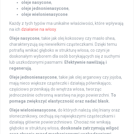
oleje nasycone
,
oleje jednonienasycone
,
oleje wielonienasycone
.
Każdy z tych typów ma unikalne właściwości, które wpływają
na ich
działanie na włosy
.
Oleje nasycone
, takie jak olej kokosowy czy masło shea,
charakteryzują się niewielkimi cząsteczkami. Dzięki temu
potrafią wnikać głęboko w strukturę włosa, co czyni je
doskonałym wyborem dla osób borykających się z suchymi
lub uszkodzonymi pasmami.
Efektywnie nawilżają i
regenerują.
Oleje jednonienasycone
, takie jak olej arganowy czy jojoba,
mają nieco większe cząsteczki i działają półwnikająco;
częściowo przenikają do wnętrza włosa, tworząc
jednocześnie ochronną warstwę na jego powierzchni.
To
pomaga zwiększyć elastyczność oraz nadać blask.
Oleje wielonienasycone
, do których należą olej lniany oraz
słonecznikowy, cechują się największymi cząsteczkami i
działają głównie powierzchniowo. Chociaż nie wnikają
głęboko w strukturę włosa,
doskonale zatrzymują wilgoć
oraz chronią przed mechanicznymi uszkodzeniami.