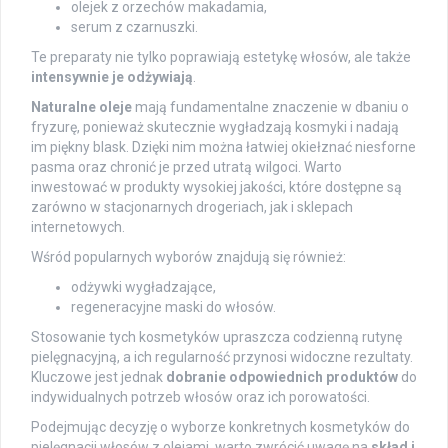
olejek z orzechów makadamia,
serum z czarnuszki.
Te preparaty nie tylko poprawiają estetykę włosów, ale także
intensywnie je odżywiają
.
Naturalne oleje
mają fundamentalne znaczenie w dbaniu o
fryzurę, ponieważ skutecznie wygładzają kosmyki i nadają
im piękny blask. Dzięki nim można łatwiej okiełznać niesforne
pasma oraz chronić je przed utratą wilgoci. Warto
inwestować w produkty wysokiej jakości, które dostępne są
zarówno w stacjonarnych drogeriach, jak i sklepach
internetowych.
Wśród popularnych wyborów znajdują się również:
odżywki wygładzające,
regeneracyjne maski do włosów.
Stosowanie tych kosmetyków upraszcza codzienną rutynę
pielęgnacyjną, a ich regularność przynosi widoczne rezultaty.
Kluczowe jest jednak
dobranie odpowiednich produktów
do
indywidualnych potrzeb włosów oraz ich porowatości.
Podejmując decyzję o wyborze konkretnych kosmetyków do
pielęgnacji włosów z olejami, warto zwrócić uwagę na
skład i