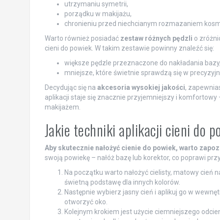
utrzymaniu symetrii,
porządku w makijażu,
chronieniu przed niechcianym rozmazaniem kos
Warto również posiadać
zestaw różnych pędzli
o zróżni
cieni do powiek. W takim zestawie powinny znaleźć się:
większe pędzle przeznaczone do nakładania bazy
mniejsze, które świetnie sprawdzą się w precyzyjn
Decydując się na
akcesoria wysokiej jakości
, zapewnia
aplikacji staje się znacznie przyjemniejszy i komfortow
makijażem.
Jakie techniki aplikacji cieni do
Aby skutecznie nałożyć cienie do powiek, warto zapo
swoją powiekę – nałóż bazę lub korektor, co poprawi przy
Na początku warto nałożyć cielisty, matowy cień n
świetną podstawę dla innych kolorów.
Następnie wybierz jasny cień i aplikuj go w wewn
otworzyć oko.
Kolejnym krokiem jest użycie ciemniejszego odcieni