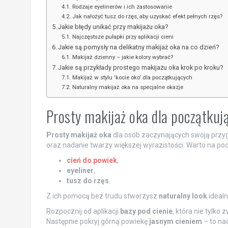
Rodzaje eyelinerów i ich zastosowanie
Jak nałożyć tusz do rzęs, aby uzyskać efekt pełnych rzęs?
Jakie błędy unikać przy makijażu oka?
Najczęstsze pułapki przy aplikacji cieni
Jakie są pomysły na delikatny makijaż oka na co dzień?
Makijaż dzienny – jakie kolory wybrać?
Jakie są przykłady prostego makijażu oka krok po kroku?
Makijaż w stylu 'kocie oko’ dla początkujących
Naturalny makijaż oka na specjalne okazje
Prosty makijaż oka dla początku
Prosty makijaż oka
dla osób zaczynających swoją przy
oraz nadanie twarzy większej wyrazistości. Warto na poc
cień do powiek
,
eyeliner
,
tusz do rzęs
.
Z ich pomocą bez trudu stworzysz
naturalny look
idealn
Rozpocznij od aplikacji
bazy pod cienie
, która nie tylko
Następnie pokryj górną powiekę
jasnym cieniem
– to na