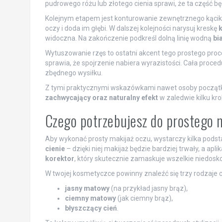
pudrowego różu lub złotego cienia sprawi, że ta część b
Kolejnym etapem jest konturowanie zewnętrznego kąci
oczy i doda im głębi. W dalszej kolejności narysuj kreskę
k
widoczna. Na zakończenie podkreśl dolną linię wodną
bi
Wytuszowanie rzęs to ostatni akcent tego prostego pro
sprawia, że spojrzenie nabiera wyrazistości. Cała proce
zbędnego wysiłku.
Z tymi praktycznymi wskazówkami nawet osoby początku
zachwycający oraz naturalny efekt
w zaledwie kilku kro
Czego potrzebujesz do prostego 
Aby wykonać prosty makijaż oczu, wystarczy kilka pod
cienie
– dzięki niej makijaż będzie bardziej trwały, a ap
korektor
, który skutecznie zamaskuje wszelkie niedosko
W twojej kosmetyczce powinny znaleźć się trzy rodzaje ci
jasny matowy
(na przykład jasny brąz),
ciemny matowy
(jak ciemny brąz),
błyszczący cień
.