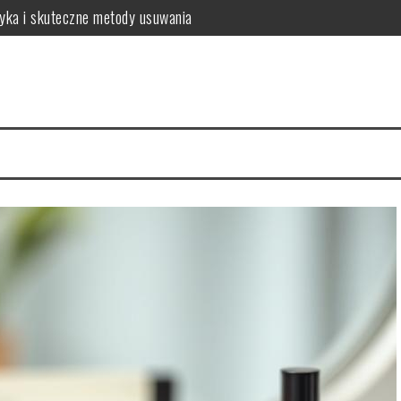
tyka i skuteczne metody usuwania
o warto wiedzieć?
a zdrowych włosów?
 i najczęstsze problemy
 zalecenia dla zdrowia
sposób na intensywny kolor