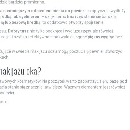
ędzie bardziej promienna.
ka
ciemniejszym odcieniem cienia do powiek
, co optycznie wydłuży
redką lub eyelinerem
– dzięki temu linia rzęs stanie się bardziej
ałą lub beżową kredką
; to dodatkowo otworzy spojrzenie.
cesu.
Dobry tusz
nie tylko podkręca i wydłuża rzęsy, ale również
dura jest szybka i efektywna – pozwala osiągnąć
piękny wygląd
bez
jące w świecie makijażu oczu mogą poczuć się pewnie i stworzyć
kach.
makijażu oka?
stawowych kosmetyków. Na początek warto zaopatrzyć się w
bazę pod
likacja stanie się znacznie łatwiejsza. Ważnym elementem jest również
nałości.
eni: