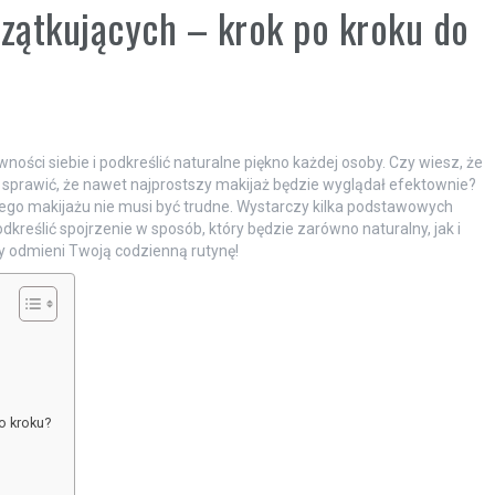
czątkujących – krok po kroku do
ości siebie i podkreślić naturalne piękno każdej osoby. Czy wiesz, że
ą sprawić, że nawet najprostszy makijaż będzie wyglądał efektownie?
tego makijażu nie musi być trudne. Wystarczy kilka podstawowych
dkreślić spojrzenie w sposób, który będzie zarówno naturalny, jak i
ry odmieni Twoją codzienną rutynę!
o kroku?