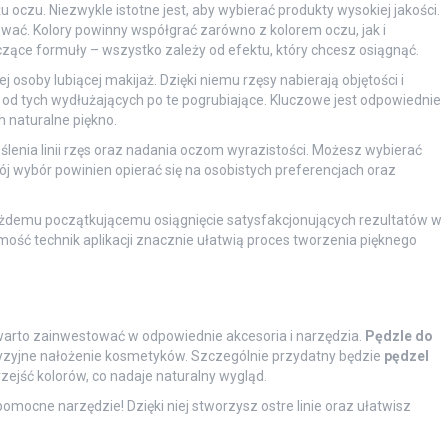
czu. Niezwykle istotne jest, aby wybierać produkty wysokiej jakości.
ować. Kolory powinny współgrać zarówno z kolorem oczu, jak i
zące formuły – wszystko zależy od efektu, który chcesz osiągnąć.
 osoby lubiącej makijaż. Dzięki niemu rzęsy nabierają objętości i
 od tych wydłużających po te pogrubiające. Kluczowe jest odpowiednie
h naturalne piękno.
lenia linii rzęs oraz nadania oczom wyrazistości. Możesz wybierać
ój wybór powinien opierać się na osobistych preferencjach oraz
żdemu początkującemu osiągnięcie satysfakcjonujących rezultatów w
ość technik aplikacji znacznie ułatwią proces tworzenia pięknego
 warto zainwestować w odpowiednie akcesoria i narzędzia.
Pędzle do
cyzyjne nałożenie kosmetyków. Szczególnie przydatny będzie
pędzel
rzejść kolorów, co nadaje naturalny wygląd.
omocne narzędzie! Dzięki niej stworzysz ostre linie oraz ułatwisz