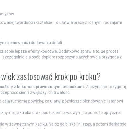
metyków.
cowanej twardości i kształcie. To ułatwia pracę z różnymi rodzajami
,
ym cieniowaniu i dodawaniu detali.
sz sobie lepsze efekty końcowe. Dodatkowo sprawia to, że proces
y – szczególnie dla osób dopiero rozpoczynających swoją przygodę z
 powiek zastosować krok po kroku?
znać się z kilkoma sprawdzonymi technikami.
Zaczynając, przygotuj
czepność cieni i zwiększy ich trwałość.
a całą ruchomą powiekę, co ułatwi późniejsze blendowanie i stanowi
ętrznym kąciku oka oraz pod łukiem brwiowym; to pomoże optycznie
a w zewnętrznym kąciku. Nałóż go blisko linii rzęs, a potem delikatnie