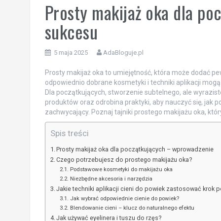
Prosty makijaż oka dla po
sukcesu
5 maja 2025
AdaBloguje.pl
Prosty makijaż oka to umiejętność, która może dodać pewn
odpowiednio dobrane kosmetyki i techniki aplikacji mog
Dla początkujących, stworzenie subtelnego, ale wyrazis
produktów oraz odrobina praktyki, aby nauczyć się, jak po
zachwycający. Poznaj tajniki prostego makijażu oka, któ
Spis treści
Prosty makijaż oka dla początkujących – wprowadzenie
Czego potrzebujesz do prostego makijażu oka?
Podstawowe kosmetyki do makijażu oka
Niezbędne akcesoria i narzędzia
Jakie techniki aplikacji cieni do powiek zastosować krok p
Jak wybrać odpowiednie cienie do powiek?
Blendowanie cieni – klucz do naturalnego efektu
Jak używać eyelinera i tuszu do rzęs?