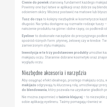
Cienie do powiek
stanowią fundament każdego makijażu o
Powinny one być łatwe w aplikacji oraz dobrze się blend
odcieniem skóry. Możesz postawić na matowe lub błyszc
Tusz do rzęs
to kolejny niezbędnik w kosmetyczce każdej
długości. Na rynku dostępne są rozmaite rodzaje tuszy –
nałożenie produktu na górne i dolne rzęsy, co podkreśli ic
Eyeliner
to doskonałe narzędzie do precyzyjnego podkreś
spośród różnych form: płynnej, żelowej czy w kredce. Tw
zamierzonym stylu makijażu.
Inwestycja w te trzy podstawowe produkty
umożliwi ka
makijażu oczu. Starannie dobrane kosmetyki oraz znajom
wyglądu oczu.
Niezbędne akcesoria i narzędzia
Aby osiągnąć efekt idealnego, prostego makijażu oczu,
makijażu
odgrywają tu kluczową rolę, umożliwiając pre
do blendowania
, który pozwala na uzyskanie gładkich p
Nie można zapomnieć o
taśmie klejącej
– to niezwykle p
sobie aplikację eyelineru. Taśmy pomagają również w: