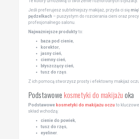
Te kolory umożliwią ci tworzenie różnorodnych stylizacji.
Jeśli preferujesz subtelniejszy makijaż, przyda ci się
mię
pędzelkach
– puszystym do rozcierania cieni oraz precy
profesjonalnego salonu.
Najważniejsze produkty
to:
baza pod cienie
,
korektor
,
jasny cień
,
ciemny cień
,
błyszczący cień
,
tusz do rzęs
.
Z ich pomocą stworzysz prosty i efektowny makijaż oczu,
Podstawowe
kosmetyki do makijażu
oka
Podstawowe
kosmetyki do makijażu oczu
to kluczowe
skład wchodzą:
cienie do powiek
,
tusz do rzęs
,
eyeliner
.