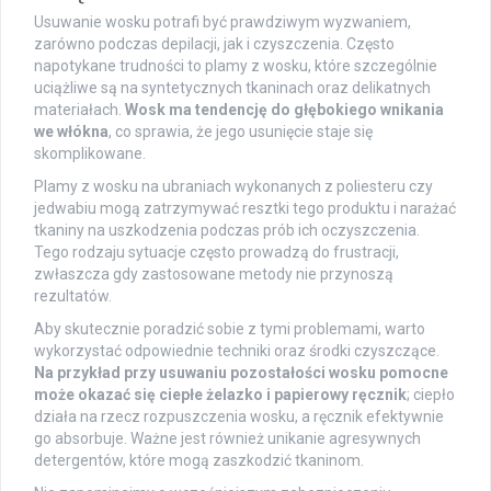
Usuwanie wosku potrafi być prawdziwym wyzwaniem,
zarówno podczas depilacji, jak i czyszczenia. Często
napotykane trudności to plamy z wosku, które szczególnie
uciążliwe są na syntetycznych tkaninach oraz delikatnych
materiałach.
Wosk ma tendencję do głębokiego wnikania
we włókna
, co sprawia, że jego usunięcie staje się
skomplikowane.
Plamy z wosku na ubraniach wykonanych z poliesteru czy
jedwabiu mogą zatrzymywać resztki tego produktu i narażać
tkaniny na uszkodzenia podczas prób ich oczyszczenia.
Tego rodzaju sytuacje często prowadzą do frustracji,
zwłaszcza gdy zastosowane metody nie przynoszą
rezultatów.
Aby skutecznie poradzić sobie z tymi problemami, warto
wykorzystać odpowiednie techniki oraz środki czyszczące.
Na przykład przy usuwaniu pozostałości wosku pomocne
może okazać się ciepłe żelazko i papierowy ręcznik
; ciepło
działa na rzecz rozpuszczenia wosku, a ręcznik efektywnie
go absorbuje. Ważne jest również unikanie agresywnych
detergentów, które mogą zaszkodzić tkaninom.