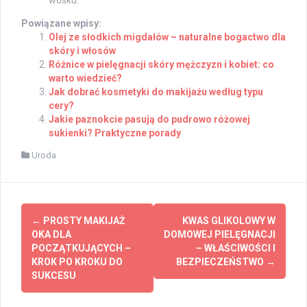
Powiązane wpisy:
Olej ze słodkich migdałów – naturalne bogactwo dla
skóry i włosów
Różnice w pielęgnacji skóry mężczyzn i kobiet: co
warto wiedzieć?
Jak dobrać kosmetyki do makijażu według typu
cery?
Jakie paznokcie pasują do pudrowo różowej
sukienki? Praktyczne porady
Uroda
Post
←
PROSTY MAKIJAŻ
KWAS GLIKOLOWY W
navigation
OKA DLA
DOMOWEJ PIELĘGNACJI
POCZĄTKUJĄCYCH –
– WŁAŚCIWOŚCI I
KROK PO KROKU DO
BEZPIECZEŃSTWO
→
SUKCESU