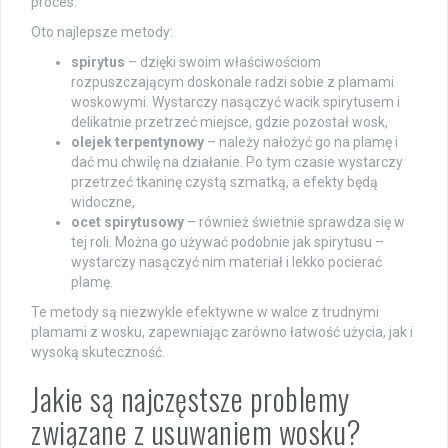
proces.
Oto najlepsze metody:
spirytus
– dzięki swoim właściwościom
rozpuszczającym doskonale radzi sobie z plamami
woskowymi. Wystarczy nasączyć wacik spirytusem i
delikatnie przetrzeć miejsce, gdzie pozostał wosk,
olejek terpentynowy
– należy nałożyć go na plamę i
dać mu chwilę na działanie. Po tym czasie wystarczy
przetrzeć tkaninę czystą szmatką, a efekty będą
widoczne,
ocet spirytusowy
– również świetnie sprawdza się w
tej roli. Można go używać podobnie jak spirytusu –
wystarczy nasączyć nim materiał i lekko pocierać
plamę.
Te metody są niezwykle efektywne w walce z trudnymi
plamami z wosku, zapewniając zarówno łatwość użycia, jak i
wysoką skuteczność.
Jakie są najczęstsze problemy
związane z usuwaniem wosku?