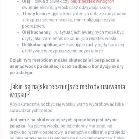
Olej
– oliwa z oliwek czy
olej z pestek winogron
świetnie eliminują wosk oraz odżywiają skórę,
Tłusty krem
– gęsta konsystencja dobrze radzi sobie
z rozpuszczeniem wosku, minimalizując ryzyko
podrażnień,
Olej kuchenny
– w sytuacjach awaryjnych może być
użyty jako zamiennik do usunięcia resztek wosku,
Delikatna aplikacja
– masujące ruchy będą bardziej
efektywne w rozpuszczaniu pozostałości.
Dzięki tym metodom można skutecznie i bezpiecznie
usunąć wosk po depilacji oraz zadbać o kondycję skóry
po zabiegu.
Jakie są najskuteczniejsze metody usuwania
wosku?
Aby skutecznie pozbyć się wosku, warto wypróbować kilka
sprawdzonych metod.
Jednym z najskuteczniejszych sposobów jest użycie
żelazka.
Na plamę wosku połóż chłonny materiał, na
przykład ręcznik papierowy, a następnie delikatnie przejedź
po nim żelazkiem ustawionym na niską temperaturę. Dzięki