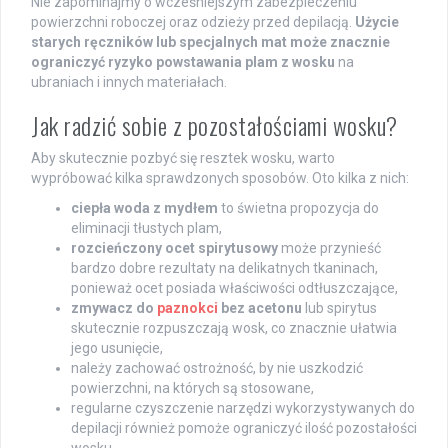
Nie zapominajmy o wcześniejszym zabezpieczeniu
powierzchni roboczej oraz odzieży przed depilacją.
Użycie
starych ręczników lub specjalnych mat może znacznie
ograniczyć ryzyko powstawania plam z wosku
na
ubraniach i innych materiałach.
Jak radzić sobie z pozostałościami wosku?
Aby skutecznie pozbyć się resztek wosku, warto
wypróbować kilka sprawdzonych sposobów. Oto kilka z nich:
ciepła woda z mydłem
to świetna propozycja do
eliminacji tłustych plam,
rozcieńczony ocet spirytusowy
może przynieść
bardzo dobre rezultaty na delikatnych tkaninach,
ponieważ ocet posiada właściwości odtłuszczające,
zmywacz do
paznokci
bez acetonu
lub spirytus
skutecznie rozpuszczają wosk, co znacznie ułatwia
jego usunięcie,
należy zachować ostrożność, by nie uszkodzić
powierzchni, na których są stosowane,
regularne czyszczenie narzędzi wykorzystywanych do
depilacji również pomoże ograniczyć ilość pozostałości
wosku.