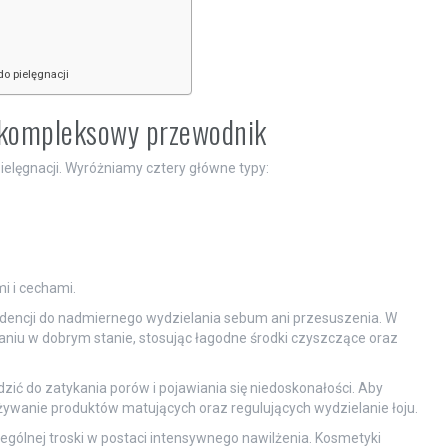
do pielęgnacji
– kompleksowy przewodnik
elęgnacji. Wyróżniamy cztery główne typy:
i i cechami.
dencji do nadmiernego wydzielania sebum ani przesuszenia. W
maniu w dobrym stanie, stosując łagodne środki czyszczące oraz
ć do zatykania porów i pojawiania się niedoskonałości. Aby
wanie produktów matujących oraz regulujących wydzielanie łoju.
gólnej troski w postaci intensywnego nawilżenia. Kosmetyki