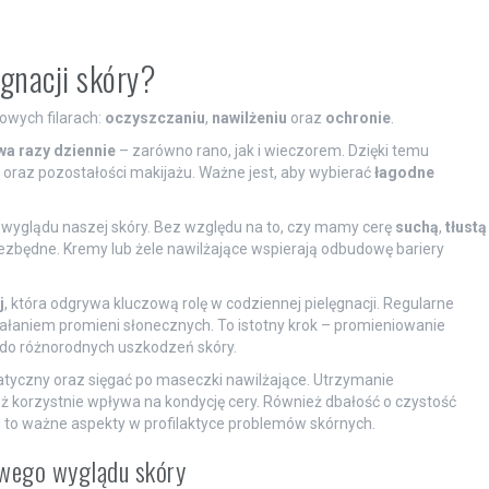
gnacji skóry?
zowych filarach:
oczyszczaniu
,
nawilżeniu
oraz
ochronie
.
wa razy dziennie
– zarówno rano, jak i wieczorem. Dzięki temu
raz pozostałości makijażu. Ważne jest, aby wybierać
łagodne
yglądu naszej skóry. Bez względu na to, czy mamy cerę
suchą
,
tłustą
iezbędne. Kremy lub żele nawilżające wspierają odbudowę bariery
j
, która odgrywa kluczową rolę w codziennej pielęgnacji. Regularne
iałaniem promieni słonecznych. To istotny krok – promieniowanie
 do różnorodnych uszkodzeń skóry.
yczny oraz sięgać po maseczki nawilżające. Utrzymanie
korzystnie wpływa na kondycję cery. Również dbałość o czystość
 to ważne aspekty w profilaktyce problemów skórnych.
rowego wyglądu skóry