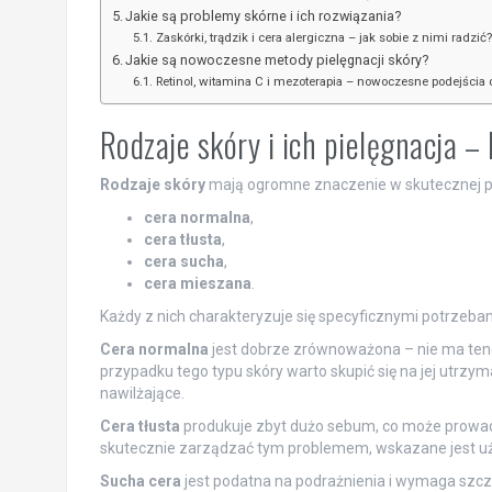
Jakie są problemy skórne i ich rozwiązania?
Zaskórki, trądzik i cera alergiczna – jak sobie z nimi radzić?
Jakie są nowoczesne metody pielęgnacji skóry?
Retinol, witamina C i mezoterapia – nowoczesne podejścia 
Rodzaje skóry i ich pielęgnacja 
Rodzaje skóry
mają ogromne znaczenie w skutecznej pi
cera normalna
,
cera tłusta
,
cera sucha
,
cera mieszana
.
Każdy z nich charakteryzuje się specyficznymi potrzebam
Cera normalna
jest dobrze zrównoważona – nie ma ten
przypadku tego typu skóry warto skupić się na jej utrzy
nawilżające.
Cera tłusta
produkuje zbyt dużo sebum, co może prowadzi
skutecznie zarządzać tym problemem, wskazane jest uży
Sucha cera
jest podatna na podrażnienia i wymaga szcze