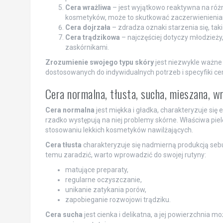
Cera wrażliwa
– jest wyjątkowo reaktywna na różn
kosmetyków, może to skutkować zaczerwienieniam
Cera dojrzała
– zdradza oznaki starzenia się, taki
Cera trądzikowa
– najczęściej dotyczy młodzieży,
zaskórnikami.
Zrozumienie swojego typu skóry
jest niezwykle ważne
dostosowanych do indywidualnych potrzeb i specyfiki cer
Cera normalna, tłusta, sucha, mieszana, wr
Cera normalna
jest miękka i gładka, charakteryzuje si
rzadko występują na niej problemy skórne. Właściwa pie
stosowaniu lekkich kosmetyków nawilżających.
Cera tłusta
charakteryzuje się nadmierną produkcją sebu
temu zaradzić, warto wprowadzić do swojej rutyny:
matujące preparaty,
regularne oczyszczanie,
unikanie zatykania porów,
zapobieganie rozwojowi trądziku.
Cera sucha
jest cienka i delikatna, a jej powierzchnia