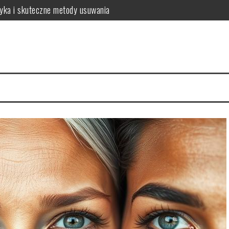
tyka i skuteczne metody usuwania
o warto wiedzieć?
a zdrowych włosów?
 i najczęstsze problemy
 zalecenia dla zdrowia
sposób na intensywny kolor