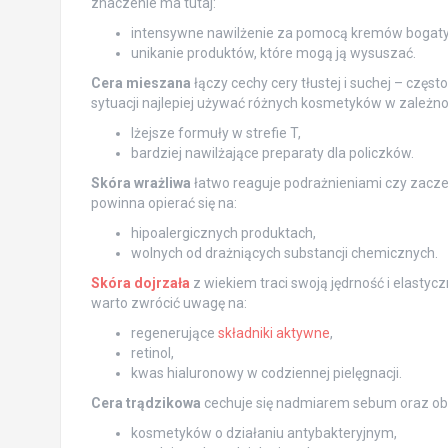
znaczenie ma tutaj:
intensywne nawilżenie za pomocą kremów bogatyc
unikanie produktów, które mogą ją wysuszać.
Cera mieszana
łączy cechy cery tłustej i suchej – częs
sytuacji najlepiej używać różnych kosmetyków w zależno
lżejsze formuły w strefie T,
bardziej nawilżające preparaty dla policzków.
Skóra wrażliwa
łatwo reaguje podrażnieniami czy zaczer
powinna opierać się na:
hipoalergicznych produktach,
wolnych od drażniących substancji chemicznych.
Skóra dojrzała
z wiekiem traci swoją jędrność i elasty
warto zwrócić uwagę na:
regenerujące
składniki aktywne
,
retinol,
kwas hialuronowy w codziennej pielęgnacji.
Cera trądzikowa
cechuje się nadmiarem sebum oraz obe
kosmetyków o działaniu antybakteryjnym,