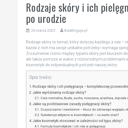
Rodzaje skóry i ich pielę
po urodzie
26 marca 2025
AdaBloguje.pl
Rodzaje skóry to temat, który dotyczy każdego z nas – ni
każda z nich ma swoje unikalne potrzeby i wymaga specj
Zrozumienie różnic między typami skóry jest kluczem do sk
ale także pomoże w walce z różnorodnymi problemami skó
kosmetyki do indywidualnych potrzeb naszej skóry.
Spis treści
Rodzaje skóry i ich pielęgnacja – kompleksowy przewodni
Jakie wyróżniamy rodzaje skóry?
Cera normalna, tłusta, sucha, mieszana, wrażliwa, dojrzała 
Jakie są podstawowe zasady pielęgnacji skóry?
Oczyszczanie i nawilżenie – klucz do zdrowego wyglądu s
Substancje aktywne w kosmetykach – co warto znać?
Jakie kosmetyki stosować w zależności od typu skóry?
Formuły kosmetyków i ich rola w pielęgnacji