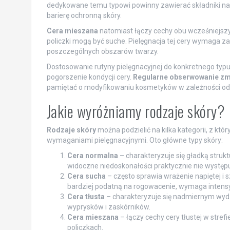
dedykowane temu typowi powinny zawierać składniki na
barierę ochronną skóry.
Cera mieszana
natomiast łączy cechy obu wcześniejszyc
policzki mogą być suche. Pielęgnacja tej cery wymaga 
poszczególnych obszarów twarzy.
Dostosowanie rutyny pielęgnacyjnej do konkretnego typu
pogorszenie kondycji cery.
Regularne obserwowanie zmia
pamiętać o modyfikowaniu kosmetyków w zależności od
Jakie wyróżniamy rodzaje skóry?
Rodzaje skóry
można podzielić na kilka kategorii, z kt
wymaganiami pielęgnacyjnymi. Oto główne typy skóry:
Cera normalna
– charakteryzuje się gładką strukt
widoczne niedoskonałości praktycznie nie występu
Cera sucha
– często sprawia wrażenie napiętej i sz
bardziej podatną na rogowacenie, wymaga intens
Cera tłusta
– charakteryzuje się nadmiernym wydz
wyprysków i zaskórników.
Cera mieszana
– łączy cechy cery tłustej w stref
policzkach.