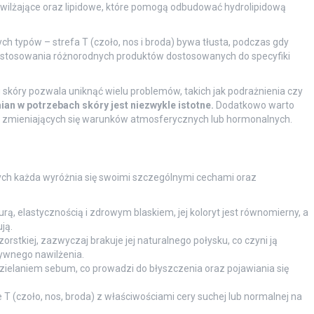
wilżające oraz lipidowe, które pomogą odbudować hydrolipidową
h typów – strefa T (czoło, nos i broda) bywa tłusta, podczas gdy
zastosowania różnorodnych produktów dostosowanych do specyfiki
 skóry pozwala uniknąć wielu problemów, takich jak podrażnienia czy
n w potrzebach skóry jest niezwykle istotne.
Dodatkowo warto
 zmieniających się warunków atmosferycznych lub hormonalnych.
órych każda wyróżnia się swoimi szczególnymi cechami oraz
urą, elastycznością i zdrowym blaskiem, jej koloryt jest równomierny, a
ją.
orstkiej, zazwyczaj brakuje jej naturalnego połysku, co czyni ją
ywnego nawilżenia.
ielaniem sebum, co prowadzi do błyszczenia oraz pojawiania się
ie T (czoło, nos, broda) z właściwościami cery suchej lub normalnej na