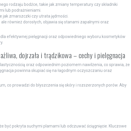
ego rodzaju bodźce, takie jak zmiany temperatury czy składniki
i lub podrażnieniami.
e jak zmarszczki czy utrata jędrności.
 ale również dorosłych, objawia się stanami zapalnymi oraz
 dla efektywnej pielęgnacji oraz odpowiedniego wyboru kosmetyków
y.
ażliwa, dojrzała i trądzikowa – cechy i pielęgnacja
ę elastycznością oraz odpowiednim poziomem nawilżenia, co sprawia, że
lęgnacja powinna skupiać się na łagodnym oczyszczaniu oraz
m, co prowadzi do błyszczenia się skóry i rozszerzonych porów. Aby
 może być pokryta suchymi plamami lub odczuwać ściągnięcie. Kluczowe