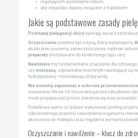
regulujących wydzielanie sebum,
aby złagodzić objawy związane z trądzikiem.
Jakie są podstawowe zasady pielę
Podstawy pielęgnacji skóry
opierają się na trzech kluc
Oczyszczanie
powinno być rutyną, którą wykonujemy
d
skutecznie usuniemy zanieczyszczenia, nadmiar sebum o
preparaty
dostosowane do konkretnego typu cery.
Nawilżenie
ma fundamentalne znaczenie dla zdrowego w
czy
mieszaną
, odpowiednie kosmetyki nawilżające są n
hydrolipidowej i minimalizują utratę wody.
Nie możemy zapominać o ochronie przeciwsłoneczne
stosowanie filtrów UV chroni skórę przed szkodliwym dz
może przyspieszać proces starzenia się oraz prowadzić
Dodatkowo warto co tydzień wykonywać peeling enzymat
odpowiedniego poziomu nawodnienia organizmu również 
akcesoriów do makijażu oraz regularna wymiana pościeli
Oczyszczanie i nawilżenie – klucz do zd