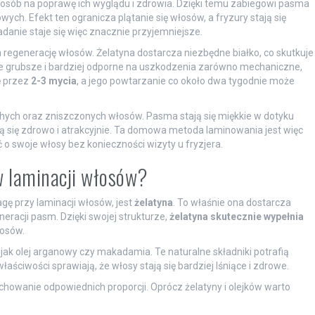
osób na poprawę ich wyglądu i zdrowia. Dzięki temu zabiegowi pasma
ych. Efekt ten ogranicza plątanie się włosów, a fryzury stają się
ładanie staje się więc znacznie przyjemniejsze.
egenerację włosów. Żelatyna dostarcza niezbędne białko, co skutkuje
ne grubsze i bardziej odporne na uszkodzenia zarówno mechaniczne,
ę przez
2-3 mycia
, a jego powtarzanie co około dwa tygodnie może
hych oraz zniszczonych włosów. Pasma stają się miękkie w dotyku
ują się zdrowo i atrakcyjnie. Ta domowa metoda laminowania jest więc
 swoje włosy bez konieczności wizyty u fryzjera.
 w laminacji włosów?
gę przy laminacji włosów, jest
żelatyna
. To właśnie ona dostarcza
neracji pasm. Dzięki swojej strukturze,
żelatyna skutecznie wypełnia
łosów.
h jak olej arganowy czy makadamia. Te naturalne składniki potrafią
łaściwości sprawiają, że włosy stają się bardziej lśniące i zdrowe.
achowanie odpowiednich proporcji. Oprócz żelatyny i olejków warto