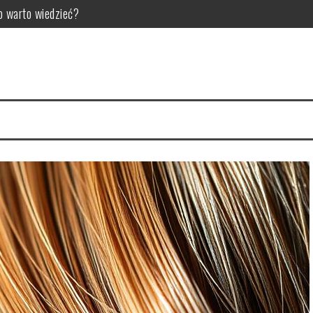
o warto wiedzieć?
a zdrowych włosów?
 i najczęstsze problemy
 zalecenia dla zdrowia
yworódki? Przepis i właściwości
tyka i skuteczne metody usuwania