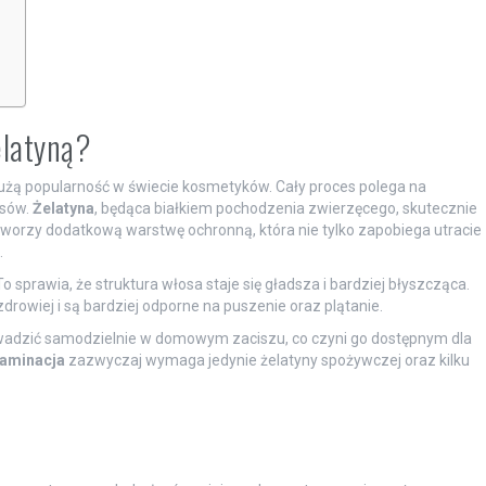
elatyną?
dużą popularność w świecie kosmetyków. Cały proces polega na
osów.
Żelatyna
, będąca białkiem pochodzenia zwierzęcego, skutecznie
worzy dodatkową warstwę ochronną, która nie tylko zapobiega utracie
.
o sprawia, że struktura włosa staje się gładsza i bardziej błyszcząca.
rowiej i są bardziej odporne na puszenie oraz plątanie.
adzić samodzielnie w domowym zaciszu, co czyni go dostępnym dla
aminacja
zazwyczaj wymaga jedynie żelatyny spożywczej oraz kilku