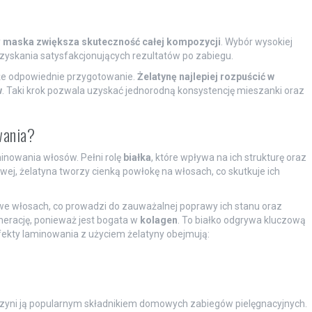
y
maska zwiększa skuteczność całej kompozycji
. Wybór wysokiej
zyskania satysfakcjonujących rezultatów po zabiegu.
kże odpowiednie przygotowanie.
Żelatynę najlepiej rozpuścić w
w
. Taki krok pozwala uzyskać jednorodną konsystencję mieszanki oraz
wania?
nowania włosów. Pełni rolę
białka
, które wpływa na ich strukturę oraz
wej, żelatyna tworzy cienką powłokę na włosach, co skutkuje ich
y we włosach, co prowadzi do zauważalnej poprawy ich stanu oraz
erację, ponieważ jest bogata w
kolagen
. To białko odgrywa kluczową
fekty laminowania z użyciem żelatyny obejmują:
 czyni ją popularnym składnikiem domowych zabiegów pielęgnacyjnych.