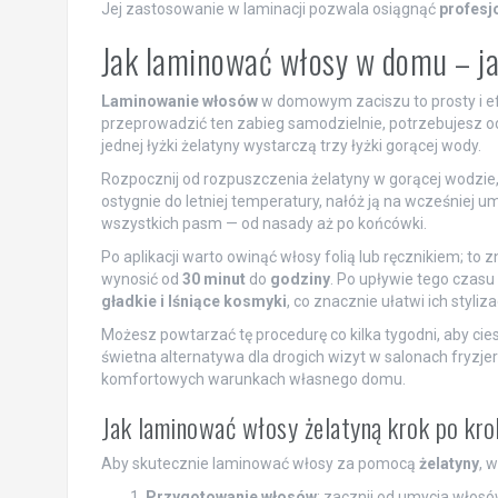
Jej zastosowanie w laminacji pozwala osiągnąć
profesj
Jak laminować włosy w domu – j
Laminowanie włosów
w domowym zaciszu to prosty i ef
przeprowadzić ten zabieg samodzielnie, potrzebujesz o
jednej łyżki żelatyny wystarczą trzy łyżki gorącej wody.
Rozpocznij od rozpuszczenia żelatyny w gorącej wodzie,
ostygnie do letniej temperatury, nałóż ją na wcześniej 
wszystkich pasm — od nasady aż po końcówki.
Po aplikacji warto owinąć włosy folią lub ręcznikiem; to
wynosić od
30 minut
do
godziny
. Po upływie tego czasu
gładkie i lśniące kosmyki
, co znacznie ułatwi ich styliza
Możesz powtarzać tę procedurę co kilka tygodni, aby c
świetna alternatywa dla drogich wizyt w salonach fryzje
komfortowych warunkach własnego domu.
Jak laminować włosy żelatyną krok po kr
Aby skutecznie laminować włosy za pomocą
żelatyny
, 
Przygotowanie włosów
: zacznij od umycia włos