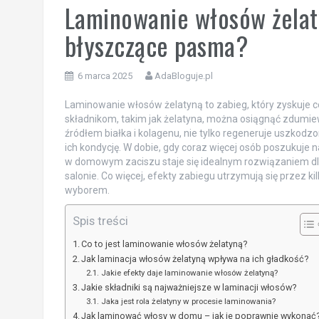
Laminowanie włosów żelaty
błyszczące pasma?
6 marca 2025
AdaBloguje.pl
Laminowanie włosów żelatyną to zabieg, który zyskuje c
składnikom, takim jak żelatyna, można osiągnąć zdumiewa
źródłem białka i kolagenu, nie tylko regeneruje uszkodz
ich kondycję. W dobie, gdy coraz więcej osób poszukuje 
w domowym zaciszu staje się idealnym rozwiązaniem dla
salonie. Co więcej, efekty zabiegu utrzymują się przez k
wyborem.
Spis treści
Co to jest laminowanie włosów żelatyną?
Jak laminacja włosów żelatyną wpływa na ich gładkość?
Jakie efekty daje laminowanie włosów żelatyną?
Jakie składniki są najważniejsze w laminacji włosów?
Jaka jest rola żelatyny w procesie laminowania?
Jak laminować włosy w domu – jak je poprawnie wykonać