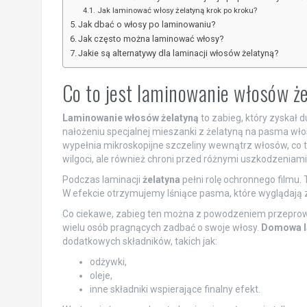
Jak laminować włosy żelatyną krok po kroku?
Jak dbać o włosy po laminowaniu?
Jak często można laminować włosy?
Jakie są alternatywy dla laminacji włosów żelatyną?
Co to jest laminowanie włosów ż
Laminowanie włosów żelatyną
to zabieg, który zyskał 
nałożeniu specjalnej mieszanki z żelatyną na pasma wł
wypełnia mikroskopijne szczeliny wewnątrz włosów, co t
wilgoci, ale również chroni przed różnymi uszkodzeniami
Podczas laminacji
żelatyna
pełni rolę ochronnego filmu. T
W efekcie otrzymujemy lśniące pasma, które wyglądają zd
Co ciekawe, zabieg ten można z powodzeniem przeprow
wielu osób pragnących zadbać o swoje włosy.
Domowa l
dodatkowych składników, takich jak:
odżywki,
oleje,
inne składniki wspierające finalny efekt.