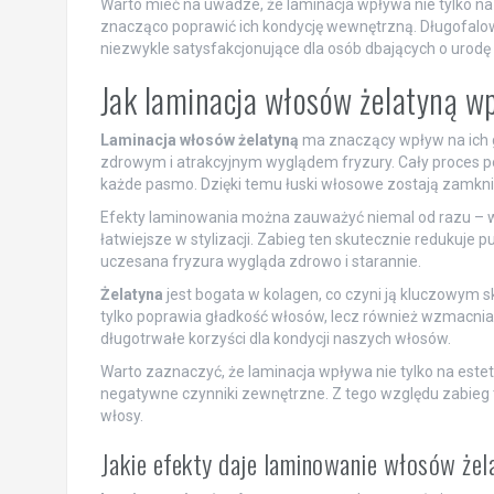
Warto mieć na uwadze, że laminacja wpływa nie tylko n
znacząco poprawić ich kondycję wewnętrzną. Długofalo
niezwykle satysfakcjonujące dla osób dbających o urodę
Jak laminacja włosów żelatyną w
Laminacja włosów żelatyną
ma znaczący wpływ na ich gł
zdrowym i atrakcyjnym wyglądem fryzury. Cały proces po
każde pasmo. Dzięki temu łuski włosowe zostają zamknię
Efekty laminowania można zauważyć niemal od razu – włos
łatwiejsze w stylizacji. Zabieg ten skutecznie redukuje pu
uczesana fryzura wygląda zdrowo i starannie.
Żelatyna
jest bogata w kolagen, co czyni ją kluczowym s
tylko poprawia gładkość włosów, lecz również wzmacnia 
długotrwałe korzyści dla kondycji naszych włosów.
Warto zaznaczyć, że laminacja wpływa nie tylko na estet
negatywne czynniki zewnętrzne. Z tego względu zabieg
włosy.
Jakie efekty daje laminowanie włosów żel