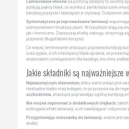
Laminowanie włosów
za pomocą żelatyny to świetny sp
zyskują piękny blask, co wynika z zamknięcia łusek włosow
bardziej puszyste i łatwiejsze w stylizacji. Codzienne uk
Systematyczne przeprowadzanie laminacji
wspomaga r
wzmocnieniem struktury pasm. W rezultacie stają się o
jak i chemiczne. Zazwyczaj efekty zabiegu utrzymują si
przynieść długofalowe korzyści.
Co więcej, laminowanie znacząco poprawia kondycję suc
oraz sypkie, a ich intensywny blask sprawia, że prezent
doskonałym rozwiązaniem dla każdego, kto chce zadbać o
Jakie składniki są najważniejsze
Najważniejszym elementem
, który warto wziąć pod uwa
niezbędne białko oraz kolagen, co przyczynia się do rege
uszkodzenia
, znacząco poprawiając ogólną kondycję w
Nie można zapominać o dodatkowych olejkach
, takic
wzbogacić efekt laminacji, a ich nawilżające i odżywcze w
Przygotowując mieszankę do laminacji
, ważne jest z
dodać: