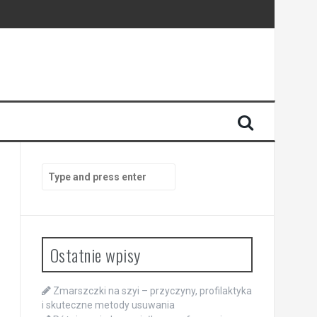
Search
for:
Ostatnie wpisy
Zmarszczki na szyi – przyczyny, profilaktyka
i skuteczne metody usuwania