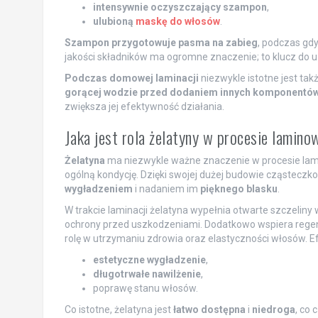
intensywnie oczyszczający szampon
,
ulubioną
maskę do włosów
.
Szampon przygotowuje pasma na zabieg
, podczas gd
jakości składników ma ogromne znaczenie; to klucz do u
Podczas domowej laminacji
niezwykle istotne jest ta
gorącej wodzie przed dodaniem innych komponentó
zwiększa jej efektywność działania.
Jaka jest rola żelatyny w procesie lamino
Żelatyna
ma niezwykle ważne znaczenie w procesie lami
ogólną kondycję. Dzięki swojej dużej budowie cząsteczko
wygładzeniem
i nadaniem im
pięknego blasku
.
W trakcie laminacji żelatyna wypełnia otwarte szczelin
ochrony przed uszkodzeniami. Dodatkowo wspiera regen
rolę w utrzymaniu zdrowia oraz elastyczności włosów. E
estetyczne wygładzenie
,
długotrwałe nawilżenie
,
poprawę stanu włosów.
Co istotne, żelatyna jest
łatwo dostępna
i
niedroga
, co