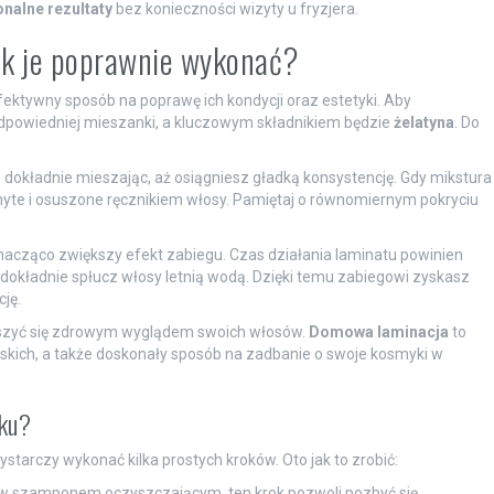
onalne rezultaty
bez konieczności wizyty u fryzjera.
ak je poprawnie wykonać?
ektywny sposób na poprawę ich kondycji oraz estetyki. Aby
dpowiedniej mieszanki, a kluczowym składnikiem będzie
żelatyna
. Do
 dokładnie mieszając, aż osiągniesz gładką konsystencję. Gdy mikstura
umyte i osuszone ręcznikiem włosy. Pamiętaj o równomiernym pokryciu
 znacząco zwiększy efekt zabiegu. Czas działania laminatu powinien
 dokładnie spłucz włosy letnią wodą. Dzięki temu zabiegowi zyskasz
cję.
ieszyć się zdrowym wyglądem swoich włosów.
Domowa laminacja
to
rskich, a także doskonały sposób na zadbanie o swoje kosmyki w
oku?
wystarczy wykonać kilka prostych kroków. Oto jak to zrobić:
ów szamponem oczyszczającym, ten krok pozwoli pozbyć się