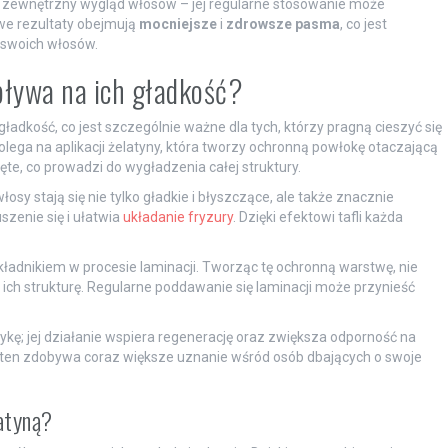
a zewnętrzny wygląd włosów – jej regularne stosowanie może
we rezultaty obejmują
mocniejsze
i
zdrowsze pasma
, co jest
 swoich włosów.
pływa na ich gładkość?
adkość, co jest szczególnie ważne dla tych, którzy pragną cieszyć się
lega na aplikacji żelatyny, która tworzy ochronną powłokę otaczającą
te, co prowadzi do wygładzenia całej struktury.
y stają się nie tylko gładkie i błyszczące, ale także znacznie
szenie się i ułatwia
układanie fryzury
. Dzięki efektowi tafli każda
kładnikiem w procesie laminacji. Tworząc tę ochronną warstwę, nie
ich strukturę. Regularne poddawanie się laminacji może przynieść
ykę; jej działanie wspiera regenerację oraz zwiększa odporność na
 ten zdobywa coraz większe uznanie wśród osób dbających o swoje
atyną?