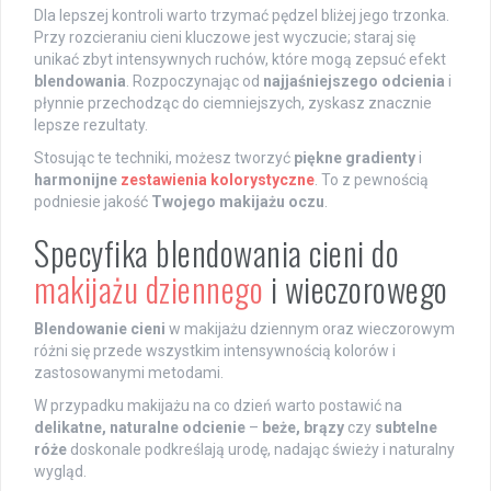
Dla lepszej kontroli warto trzymać pędzel bliżej jego trzonka.
Przy rozcieraniu cieni kluczowe jest wyczucie; staraj się
unikać zbyt intensywnych ruchów, które mogą zepsuć efekt
blendowania
. Rozpoczynając od
najjaśniejszego odcienia
i
płynnie przechodząc do ciemniejszych, zyskasz znacznie
lepsze rezultaty.
Stosując te techniki, możesz tworzyć
piękne gradienty
i
harmonijne
zestawienia kolorystyczne
. To z pewnością
podniesie jakość
Twojego makijażu oczu
.
Specyfika blendowania cieni do
makijażu dziennego
i wieczorowego
Blendowanie cieni
w makijażu dziennym oraz wieczorowym
różni się przede wszystkim intensywnością kolorów i
zastosowanymi metodami.
W przypadku makijażu na co dzień warto postawić na
delikatne, naturalne odcienie
–
beże, brązy
czy
subtelne
róże
doskonale podkreślają urodę, nadając świeży i naturalny
wygląd.