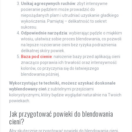
Unikaj agresywnych ruchów
: zbyt intensywne
pocieranie pędzlem może prowadzić do
niepożądanych plam i utrudniać uzyskanie gładkiego
wykończenia. Pamiętaj – delikatność to sekret
sukcesu.
Odpowiednie narzędzia
: wybierając pędzle o miękkim
włosiu, ułatwisz sobie proces blendowania, co pozwoli
na lepsze rozcieranie cieni bez ryzyka podrażnienia
delikatnej skóry powiek.
Baza pod cienie
: nałożenie bazy przed aplikacją cieni
znacząco poprawia ich trwałość oraz intensywność
kolorów, co przyczynia się do łatwiejszego
blendowania później.
Wykorzystując te techniki, możesz uzyskać doskonale
wyblendowany cień
z subtelnymi przejściami
kolorystycznymi, który będzie wyglądał naturalnie na Twoich
powiekach.
Jak przygotować powieki do blendowania
cieni?
Aby skutecznie przygotować powieki do blendowania cieni,