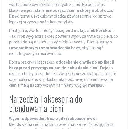
warto zastosować kilka prostych zasad. Na początek,
kluczowe jest
staranne oczyszczenie skóry wokół oczu
.
Dzięki temu uzyskujemy gładką powierzchnię, co sprzyja
lepszej przyczepności kosmetyków.
Następnie, warto nałożyć
bazę pod makijaż lub korektor
.
Taki krok wygładza skórę powiek i wydłuża trwałość cieni, co
przekłada się na ładniejszy efekt końcowy. Pamiętajmy o
równomiernym rozprowadzeniu bazy
, aby uniknąć
nieestetycznych nierówności.
Dobrą praktyką jest także
odczekanie chwilę po aplikacji
bazy przed przystąpieniem do nakładania cieni
. Daje to
czas na to, by baza dobrze związała się ze skórą. Te proste
czynności stanowią doskonałą podstawę do blendowania
cieni i mają istotny wpływ na finalny wygląd makijażu.
Narzędzia i akcesoria do
blendowania cieni
Wybór odpowiednich narzędzi i akcesoriów
do
blendowania cieni ma kluczowe znaczenie dla osiągnięcia