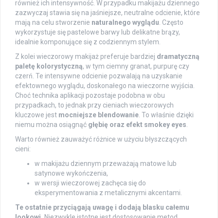
również ich intensywność. W przypadku makijażu dziennego
zazwyczaj stawia się na jaśniejsze, neutralne odcienie, które
mają na celu stworzenie
naturalnego wyglądu
. Często
wykorzystuje się pastelowe barwy lub delikatne brązy,
idealnie komponujące się z codziennym stylem.
Z kolei wieczorowy makijaż preferuje bardziej
dramatyczną
paletę kolorystyczną
, w tym ciemny granat, purpurę czy
czerń. Te intensywne odcienie pozwalają na uzyskanie
efektownego wyglądu, doskonałego na wieczorne wyjścia.
Choć technika aplikacji pozostaje podobna w obu
przypadkach, to jednak przy cieniach wieczorowych
kluczowe jest
mocniejsze blendowanie
. To właśnie dzięki
niemu można osiągnąć
głębię oraz efekt smokey eyes
.
Warto również zauważyć różnice w użyciu błyszczących
cieni:
w makijażu dziennym przeważają matowe lub
satynowe wykończenia,
w wersji wieczorowej zachęca się do
eksperymentowania z metalicznymi akcentami.
Te ostatnie przyciągają uwagę i dodają blasku całemu
lookowi.
Niezwykle istotne jest dostosowanie metod