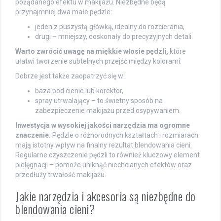
pożądanego efektu w makijażu. Niezbędne będą
przynajmniej dwa małe pędzle:
jeden z puszystą główką, idealny do rozcierania,
drugi – mniejszy, doskonały do precyzyjnych detali.
Warto zwrócić uwagę na miękkie włosie pędzli,
które
ułatwi tworzenie subtelnych przejść między kolorami.
Dobrze jest także zaopatrzyć się w:
baza pod cienie lub korektor,
spray utrwalający – to świetny sposób na
zabezpieczenie makijażu przed osypywaniem.
Inwestycja w wysokiej jakości narzędzia ma ogromne
znaczenie.
Pędzle o różnorodnych kształtach i rozmiarach
mają istotny wpływ na finalny rezultat blendowania cieni.
Regularne czyszczenie pędzli to również kluczowy element
pielęgnacji – pomoże uniknąć niechcianych efektów oraz
przedłuży trwałość makijażu.
Jakie narzędzia i akcesoria są niezbędne do
blendowania cieni?