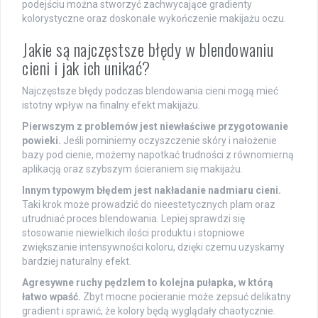
podejściu można stworzyć zachwycające gradienty
kolorystyczne oraz doskonałe wykończenie makijażu oczu.
Jakie są najczęstsze błędy w blendowaniu
cieni i jak ich unikać?
Najczęstsze błędy podczas blendowania cieni mogą mieć
istotny wpływ na finalny efekt makijażu.
Pierwszym z problemów jest niewłaściwe przygotowanie
powieki.
Jeśli pominiemy oczyszczenie skóry i nałożenie
bazy pod cienie, możemy napotkać trudności z równomierną
aplikacją oraz szybszym ścieraniem się makijażu.
Innym typowym błędem jest nakładanie nadmiaru cieni.
Taki krok może prowadzić do nieestetycznych plam oraz
utrudniać proces blendowania. Lepiej sprawdzi się
stosowanie niewielkich ilości produktu i stopniowe
zwiększanie intensywności koloru, dzięki czemu uzyskamy
bardziej naturalny efekt.
Agresywne ruchy pędzlem to kolejna pułapka, w którą
łatwo wpaść.
Zbyt mocne pocieranie może zepsuć delikatny
gradient i sprawić, że kolory będą wyglądały chaotycznie.