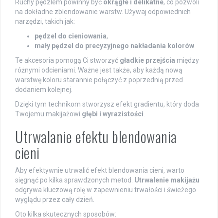
Ruchy pędzlem powinny być
okrągłe i delikatne
, co pozwoli
na dokładne zblendowanie warstw. Używaj odpowiednich
narzędzi, takich jak:
pędzel do cieniowania
,
mały pędzel do precyzyjnego nakładania kolorów
.
Te akcesoria pomogą Ci stworzyć
gładkie przejścia
między
różnymi odcieniami. Ważne jest także, aby każdą nową
warstwę koloru starannie połączyć z poprzednią przed
dodaniem kolejnej.
Dzięki tym technikom stworzysz efekt gradientu, który doda
Twojemu makijażowi
głębi i wyrazistości
.
Utrwalanie efektu blendowania
cieni
Aby efektywnie utrwalić efekt blendowania cieni, warto
sięgnąć po kilka sprawdzonych metod.
Utrwalenie makijażu
odgrywa kluczową rolę w zapewnieniu trwałości i świeżego
wyglądu przez cały dzień.
Oto kilka skutecznych sposobów: