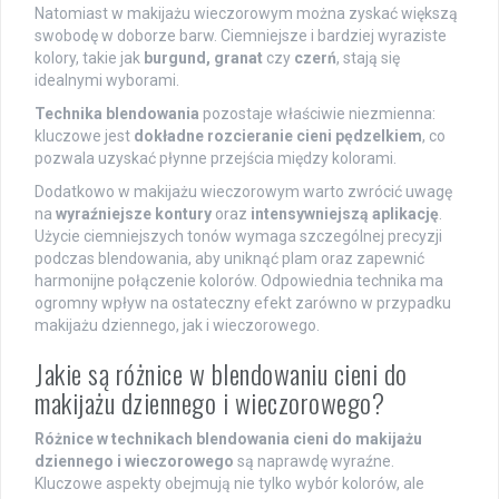
Natomiast w makijażu wieczorowym można zyskać większą
swobodę w doborze barw. Ciemniejsze i bardziej wyraziste
kolory, takie jak
burgund, granat
czy
czerń
, stają się
idealnymi wyborami.
Technika blendowania
pozostaje właściwie niezmienna:
kluczowe jest
dokładne rozcieranie cieni pędzelkiem
, co
pozwala uzyskać płynne przejścia między kolorami.
Dodatkowo w makijażu wieczorowym warto zwrócić uwagę
na
wyraźniejsze kontury
oraz
intensywniejszą aplikację
.
Użycie ciemniejszych tonów wymaga szczególnej precyzji
podczas blendowania, aby uniknąć plam oraz zapewnić
harmonijne połączenie kolorów. Odpowiednia technika ma
ogromny wpływ na ostateczny efekt zarówno w przypadku
makijażu dziennego, jak i wieczorowego.
Jakie są różnice w blendowaniu cieni do
makijażu dziennego i wieczorowego?
Różnice w technikach blendowania cieni do makijażu
dziennego i wieczorowego
są naprawdę wyraźne.
Kluczowe aspekty obejmują nie tylko wybór kolorów, ale