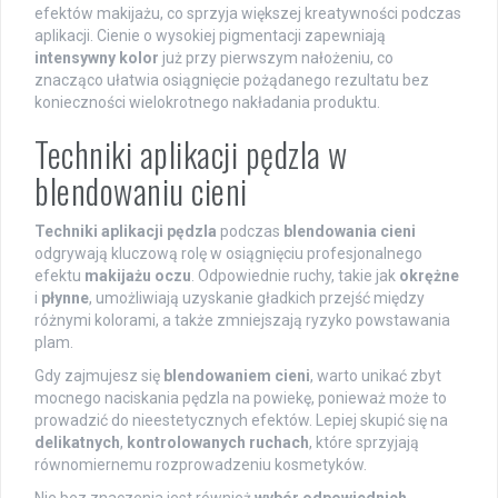
efektów makijażu, co sprzyja większej kreatywności podczas
aplikacji. Cienie o wysokiej pigmentacji zapewniają
intensywny kolor
już przy pierwszym nałożeniu, co
znacząco ułatwia osiągnięcie pożądanego rezultatu bez
konieczności wielokrotnego nakładania produktu.
Techniki aplikacji pędzla w
blendowaniu cieni
Techniki aplikacji pędzla
podczas
blendowania cieni
odgrywają kluczową rolę w osiągnięciu profesjonalnego
efektu
makijażu oczu
. Odpowiednie ruchy, takie jak
okrężne
i
płynne
, umożliwiają uzyskanie gładkich przejść między
różnymi kolorami, a także zmniejszają ryzyko powstawania
plam.
Gdy zajmujesz się
blendowaniem cieni
, warto unikać zbyt
mocnego naciskania pędzla na powiekę, ponieważ może to
prowadzić do nieestetycznych efektów. Lepiej skupić się na
delikatnych
,
kontrolowanych ruchach
, które sprzyjają
równomiernemu rozprowadzeniu kosmetyków.
Nie bez znaczenia jest również
wybór odpowiednich