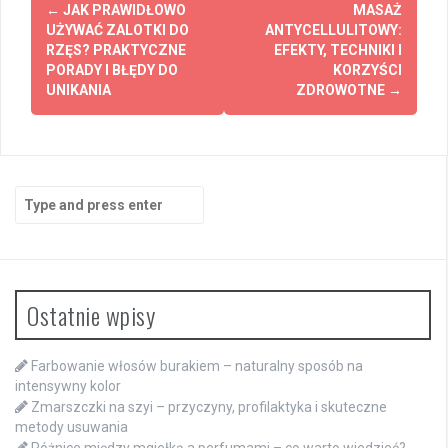
Post
←
JAK PRAWIDŁOWO
MASAŻ
navigation
UŻYWAĆ ZALOTKI DO
ANTYCELLULITOWY:
RZĘS? PRAKTYCZNE
EFEKTY, TECHNIKI I
PORADY I BŁĘDY DO
KORZYŚCI
UNIKANIA
ZDROWOTNE
→
Search
for:
Ostatnie wpisy
Farbowanie włosów burakiem – naturalny sposób na
intensywny kolor
Zmarszczki na szyi – przyczyny, profilaktyka i skuteczne
metody usuwania
Różnice między mgiełką a perfumami – co warto wiedzieć?