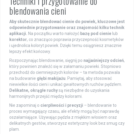
Techniki i przygotowanie do
blendowania cieni
Aby skutecznie blendować cienie do powiek, kluczowe jest
odpowiednie przygotowanie oraz znajomość kilku technik
aplikacji.
Na początku warto nałożyć
bazę pod cienie
lub
korektor
, co znacząco poprawia przyczepność kosmetyków
i ujednolica koloryt powiek. Dzięki temu osiągniesz znacznie
lepszy efekt końcowy.
Rozpoczynając blendowanie, sięgnij po
najjaśniejszy odcień
,
który powinien znaleźć się w załamaniu powieki. Stopniowo
przechodź do ciemniejszych kolorów – ta metoda pozwala
na budowanie
głębi makijażu
. Pamiętaj, aby stosować
niewielkie ilości cieni i unikać gwałtownych ruchów pędzlem.
Delikatne, okrągłe ruchy
są niezbędne do uzyskania
harmonijnych przejść między kolorami.
Nie zapominaj o
cierpliwości i precyzji
– blendowanie to
proces wymagający czasu, ale efekty mogą być naprawdę
oszałamiające. Używając pędzla z miękkim włosiem oraz
delikatnych gestów, stworzysz estetyczny look bez smug czy
plam.