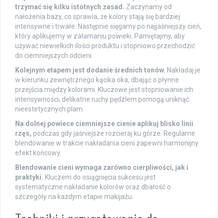
trzymać się kilku istotnych zasad.
Zaczynamy od
nałożenia bazy, co sprawia, że kolory stają się bardziej
intensywne i trwałe. Następnie sięgamy po najjaśniejszy cień,
który aplikujemy w załamaniu powieki. Pamiętajmy, aby
używać niewielkich ilości produktu i stopniowo przechodzić
do ciemniejszych odcieni.
Kolejnym etapem jest dodanie średnich tonów.
Nakładaj je
w kierunku zewnętrznego kącika oka, dbając o płynne
przejścia między kolorami. Kluczowe jest stopniowanie ich
intensywności; delikatne ruchy pędzlem pomogą uniknąć
nieestetycznych plam.
Na dolnej powiece ciemniejsze cienie aplikuj blisko linii
rzęs,
podczas gdy jaśniejsze rozcieraj ku górze. Regularne
blendowanie w trakcie nakładania cieni zapewni harmonijny
efekt końcowy.
Blendowanie cieni wymaga zarówno cierpliwości, jak i
praktyki.
Kluczem do osiągnięcia sukcesu jest
systematyczne nakładanie kolorów oraz dbałość o
szczegóły na każdym etapie makijażu.