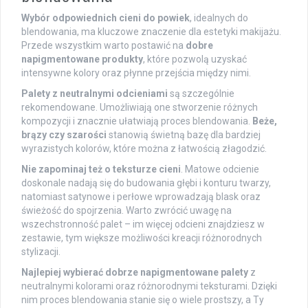
Wybór odpowiednich cieni do powiek
, idealnych do
blendowania, ma kluczowe znaczenie dla estetyki makijażu.
Przede wszystkim warto postawić na
dobre
napigmentowane produkty
, które pozwolą uzyskać
intensywne kolory oraz płynne przejścia między nimi.
Palety z neutralnymi odcieniami
są szczególnie
rekomendowane. Umożliwiają one stworzenie różnych
kompozycji i znacznie ułatwiają proces blendowania.
Beże,
brązy czy szarości
stanowią świetną bazę dla bardziej
wyrazistych kolorów, które można z łatwością złagodzić.
Nie zapominaj też o teksturze cieni
. Matowe odcienie
doskonale nadają się do budowania głębi i konturu twarzy,
natomiast satynowe i perłowe wprowadzają blask oraz
świeżość do spojrzenia. Warto zwrócić uwagę na
wszechstronność palet – im więcej odcieni znajdziesz w
zestawie, tym większe możliwości kreacji różnorodnych
stylizacji.
Najlepiej wybierać dobrze napigmentowane palety
z
neutralnymi kolorami oraz różnorodnymi teksturami. Dzięki
nim proces blendowania stanie się o wiele prostszy, a Ty