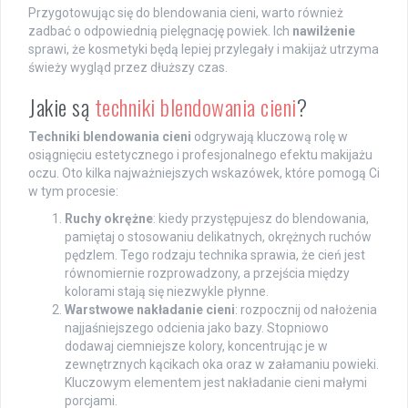
Przygotowując się do blendowania cieni, warto również
zadbać o odpowiednią pielęgnację powiek. Ich
nawilżenie
sprawi, że kosmetyki będą lepiej przylegały i makijaż utrzyma
świeży wygląd przez dłuższy czas.
Jakie są
techniki blendowania cieni
?
Techniki blendowania cieni
odgrywają kluczową rolę w
osiągnięciu estetycznego i profesjonalnego efektu makijażu
oczu. Oto kilka najważniejszych wskazówek, które pomogą Ci
w tym procesie:
Ruchy okrężne
: kiedy przystępujesz do blendowania,
pamiętaj o stosowaniu delikatnych, okrężnych ruchów
pędzlem. Tego rodzaju technika sprawia, że cień jest
równomiernie rozprowadzony, a przejścia między
kolorami stają się niezwykle płynne.
Warstwowe nakładanie cieni
: rozpocznij od nałożenia
najjaśniejszego odcienia jako bazy. Stopniowo
dodawaj ciemniejsze kolory, koncentrując je w
zewnętrznych kącikach oka oraz w załamaniu powieki.
Kluczowym elementem jest nakładanie cieni małymi
porcjami.