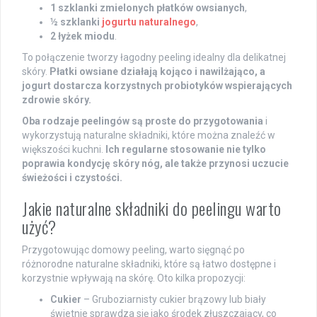
1 szklanki zmielonych płatków owsianych
,
½ szklanki
jogurtu naturalnego
,
2 łyżek miodu
.
To połączenie tworzy łagodny peeling idealny dla delikatnej
skóry.
Płatki owsiane działają kojąco i nawilżająco, a
jogurt dostarcza korzystnych probiotyków wspierających
zdrowie skóry.
Oba rodzaje peelingów są proste do przygotowania
i
wykorzystują naturalne składniki, które można znaleźć w
większości kuchni.
Ich regularne stosowanie nie tylko
poprawia kondycję skóry nóg, ale także przynosi uczucie
świeżości i czystości.
Jakie naturalne składniki do peelingu warto
użyć?
Przygotowując domowy peeling, warto sięgnąć po
różnorodne naturalne składniki, które są łatwo dostępne i
korzystnie wpływają na skórę. Oto kilka propozycji:
Cukier
– Gruboziarnisty cukier brązowy lub biały
świetnie sprawdza się jako środek złuszczający, co