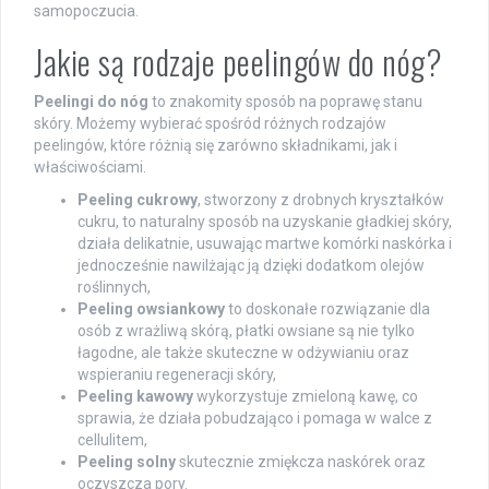
samopoczucia.
Jakie są rodzaje peelingów do nóg?
Peelingi do nóg
to znakomity sposób na poprawę stanu
skóry. Możemy wybierać spośród różnych rodzajów
peelingów, które różnią się zarówno składnikami, jak i
właściwościami.
Peeling cukrowy
, stworzony z drobnych kryształków
cukru, to naturalny sposób na uzyskanie gładkiej skóry,
działa delikatnie, usuwając martwe komórki naskórka i
jednocześnie nawilżając ją dzięki dodatkom olejów
roślinnych,
Peeling owsiankowy
to doskonałe rozwiązanie dla
osób z wrażliwą skórą, płatki owsiane są nie tylko
łagodne, ale także skuteczne w odżywianiu oraz
wspieraniu regeneracji skóry,
Peeling kawowy
wykorzystuje zmieloną kawę, co
sprawia, że działa pobudzająco i pomaga w walce z
cellulitem,
Peeling solny
skutecznie zmiękcza naskórek oraz
oczyszcza pory.