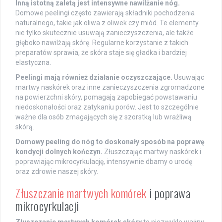
Inną istotną zaletą jest intensywne nawilżanie nóg.
Domowe peelingi często zawierają składniki pochodzenia
naturalnego, takie jak oliwa z oliwek czy miód. Te elementy
nie tylko skutecznie usuwają zanieczyszczenia, ale także
głęboko nawilżają skórę. Regularne korzystanie z takich
preparatów sprawia, że skóra staje się gładka i bardziej
elastyczna.
Peelingi mają również działanie oczyszczające.
Usuwając
martwy naskórek oraz inne zanieczyszczenia zgromadzone
na powierzchni skóry, pomagają zapobiegać powstawaniu
niedoskonałości oraz zatykaniu porów. Jest to szczególnie
ważne dla osób zmagających się z szorstką lub wrażliwą
skórą.
Domowy peeling do nóg to doskonały sposób na poprawę
kondycji dolnych kończyn.
Złuszczając martwy naskórek i
poprawiając mikrocyrkulację, intensywnie dbamy o urodę
oraz zdrowie naszej skóry.
Złuszczanie martwych komórek
i poprawa
mikrocyrkulacji
Złuszczanie martwych komórek skóry
to niezwykle ważny