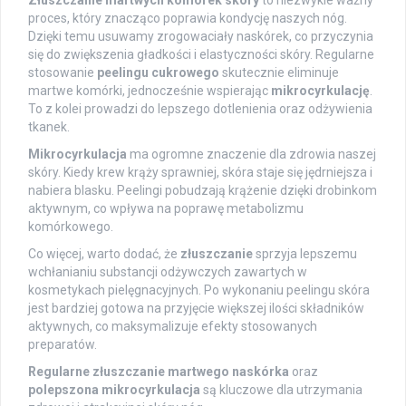
proces, który znacząco poprawia kondycję naszych nóg.
Dzięki temu usuwamy zrogowaciały naskórek, co przyczynia
się do zwiększenia gładkości i elastyczności skóry. Regularne
stosowanie
peelingu cukrowego
skutecznie eliminuje
martwe komórki, jednocześnie wspierając
mikrocyrkulację
.
To z kolei prowadzi do lepszego dotlenienia oraz odżywienia
tkanek.
Mikrocyrkulacja
ma ogromne znaczenie dla zdrowia naszej
skóry. Kiedy krew krąży sprawniej, skóra staje się jędrniejsza i
nabiera blasku. Peelingi pobudzają krążenie dzięki drobinkom
aktywnym, co wpływa na poprawę metabolizmu
komórkowego.
Co więcej, warto dodać, że
złuszczanie
sprzyja lepszemu
wchłanianiu substancji odżywczych zawartych w
kosmetykach pielęgnacyjnych. Po wykonaniu peelingu skóra
jest bardziej gotowa na przyjęcie większej ilości składników
aktywnych, co maksymalizuje efekty stosowanych
preparatów.
Regularne złuszczanie martwego naskórka
oraz
polepszona mikrocyrkulacja
są kluczowe dla utrzymania