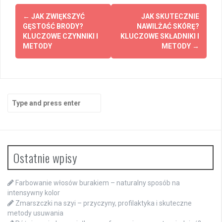
Post
←
JAK ZWIĘKSZYĆ
JAK SKUTECZNIE
navigation
GĘSTOŚĆ BRODY?
NAWILŻAĆ SKÓRĘ?
KLUCZOWE CZYNNIKI I
KLUCZOWE SKŁADNIKI I
METODY
METODY
→
Search
for:
Ostatnie wpisy
Farbowanie włosów burakiem – naturalny sposób na
intensywny kolor
Zmarszczki na szyi – przyczyny, profilaktyka i skuteczne
metody usuwania