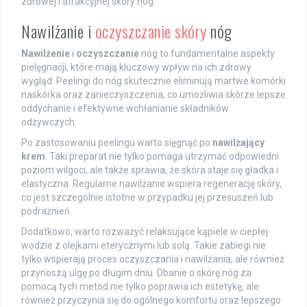
zdrowej i atrakcyjnej skóry nóg.
Nawilżanie i
oczyszczanie skóry
nóg
Nawilżenie
i
oczyszczanie
nóg to fundamentalne aspekty
pielęgnacji, które mają kluczowy wpływ na ich zdrowy
wygląd. Peelingi do nóg skutecznie eliminują martwe komórki
naskórka oraz zanieczyszczenia, co umożliwia skórze lepsze
oddychanie i efektywne wchłanianie składników
odżywczych.
Po zastosowaniu peelingu warto sięgnąć po
nawilżający
krem
. Taki preparat nie tylko pomaga utrzymać odpowiedni
poziom wilgoci, ale także sprawia, że skóra staje się gładka i
elastyczna. Regularne nawilżanie wspiera regenerację skóry,
co jest szczególnie istotne w przypadku jej przesuszeń lub
podrażnień.
Dodatkowo, warto rozważyć relaksujące kąpiele w ciepłej
wodzie z olejkami eterycznymi lub solą. Takie zabiegi nie
tylko wspierają proces oczyszczania i nawilżania, ale również
przynoszą ulgę po długim dniu. Dbanie o skórę nóg za
pomocą tych metod nie tylko poprawia ich estetykę, ale
również przyczynia się do ogólnego komfortu oraz lepszego