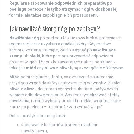
Regularne stosowanie odpowiednich preparatów po
peelingu pomoże nie tylko utrzymać nogi w doskonałej
formie
, ale także zapobiegnie ich przesuszeniu.
Jak nawilżać skórę nóg po zabiegu?
Nawilżanie nóg
po peelingu to kluczowy krok w procesie ich
regeneracji oraz uzyskania gładkiej skóry. Gdy martwe
komórki zostaną usunięte, warto sięgnąć po
nawilżające
kremy
lub
olejki
, które pomogą przywrócić odpowiedni
poziom wilgoci. Produkty zawierające naturalne składniki,
takie jak
miód
czy
oliwa z oliwek
, są szczególnie efektywne.
Miód
pełni rolę humektantu, co oznacza, że skutecznie
przyciąga wilgoć do skóry i zatrzymuje ją wewnątrz. Z kolei
oliwa z oliwek
dostarcza cennych substancji odżywczych i
wspiera odbudowę naskórka. Aby maksymalizować efekty
nawilżania, nanieś wybrany produkt na lekko wilgotną skórę
zaraz po peelingu – to pomoże zatrzymać wilgoć.
Dobre praktyki obejmują także:
stosowanie balsamów o silnym działaniu
nawilżającym,