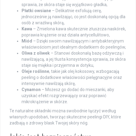
sprawia, że skóra staje się wyjątkowo gładka,
Płatki owsiane
– Delikatnie exfoliują cerę,
jednocześnie ją nawilżając, co jest doskonałą opcją dla
osób z wrażliwą skórą,
Kawa
– Zmielona kawa skutecznie złuszcza naskórek,
poprawia krążenie oraz działa antycellulitowo,
Miód
– Dzięki swoim nawilżającym i antybakteryjnym
właściwościom jest idealnym dodatkiem do peelingów,
Oliwa z oliwek
– Stanowi doskonałą bazę odżywczą i
nawilżającą, a jej tłusta konsystencja sprawia, że skóra
staje się miękka i przyjemna w dotyku,
Oleje roślinne
, takie jak olej kokosowy, wzbogacają
peeling o dodatkowe właściwości pielęgnacyjne oraz
intensywnie nawilżają skórę,
Cynamon
– Możesz go dodać do mieszanki, aby
uzyskać efekt rozgrzewający oraz poprawić
mikrokrążenie w skórze.
Te naturalne składniki można swobodnie łączyć według
własnych upodobań, tworząc skuteczne peelingi DIY, które
zadbają o zdrowy blask Twojej skóry nóg.