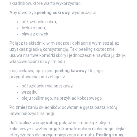
składników, które warto wykorzystać.
Aby stworzyć
peeling cukrowy
, wystarczą ci:
pół szklanki cukru,
łyżka miodu,
oliwa z oliwek.
Połącz te składniki w miseczce i dokładnie wymieszaj, aż
uzyskasz gładką konsystencję. Taki peeling skutecznie
usuwa martwe komórki skóry i jednocześnie nawilża ją dzięki
właściwościom oliwy i miodu.
Inną ciekawą opcją jest
peeling kawowy
. Do jego
przygotowania potrzebujesz:
pół szklanki mielonej kawy,
wrzątku,
oleju roślinnego, na przykład kokosowego.
Po zmieszaniu składników powstanie gęsta pasta, którą
łatwo nałożysz na nogi.
Jeśli wolisz wersję
solną
, połącz sól morską z olejem
kokosowym i wzbogac ją kilkoma kroplami ulubionego olejku
eterycznego dla przyjemniejszego aromatu.
Peeling solny