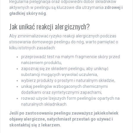
Regularna pielęgnacja oraz odpowiedni dobór składników
aktywnych w peelingu są kluczowe dla utrzymania
zdrowej i
gładkiej skóry nóg
.
Jak unikać reakcji alergicznych?
Aby zminimalizować ryzyko reakcji alergicznych podczas
stosowania domowego peelingu do nóg, warto pamiętać o
kilku istotnych zasadach:
przeprowadź test na małym fragmencie skóry przed
nałożeniem produktu,
zapoznaj się ze składem peelingu, aby uniknąć
substancji mogących wywołać uczulenia,
wybierz produkty o prostym i naturalnym składzie,
unikaj peelingów wzbogaconych chemicznymi
dodatkami oraz syntetycznymi zapachami,
rozważ użycie lżejszych form peelingów opartych na
naturalnych składnikach.
Jeśli po zastosowaniu peelingu zauważysz jakiekolwiek
objawy alergiczne, natychmiast przestań go używać i
skontaktuj się z lekarzem.