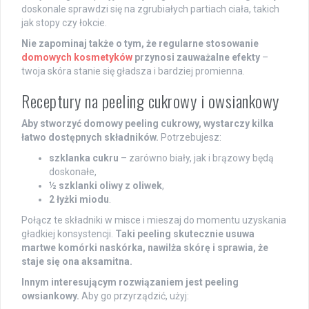
doskonale sprawdzi się na zgrubiałych partiach ciała, takich
jak stopy czy łokcie.
Nie zapominaj także o tym, że regularne stosowanie
domowych kosmetyków
przynosi zauważalne efekty
–
twoja skóra stanie się gładsza i bardziej promienna.
Receptury na peeling cukrowy i owsiankowy
Aby stworzyć domowy peeling cukrowy, wystarczy kilka
łatwo dostępnych składników.
Potrzebujesz:
szklanka cukru
– zarówno biały, jak i brązowy będą
doskonałe,
½ szklanki oliwy z oliwek
,
2 łyżki miodu
.
Połącz te składniki w misce i mieszaj do momentu uzyskania
gładkiej konsystencji.
Taki peeling skutecznie usuwa
martwe komórki naskórka, nawilża skórę i sprawia, że
staje się ona aksamitna.
Innym interesującym rozwiązaniem jest peeling
owsiankowy.
Aby go przyrządzić, użyj: