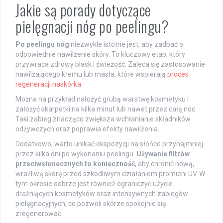
Jakie są porady dotyczące
pielęgnacji nóg po peelingu?
Po peelingu nóg
niezwykle istotne jest, aby zadbać o
odpowiednie nawilżenie skóry. To kluczowy etap, który
przywraca zdrowy blask i świeżość. Zaleca się zastosowanie
nawilżającego kremu lub masła, które wspierają
proces
regeneracji naskórka
.
Można na przykład nałożyć grubą warstwę kosmetyku i
założyć skarpetki na kilka minut lub nawet przez całą noc.
Taki zabieg znacząco zwiększa wchłanianie składników
odżywczych oraz poprawia efekty nawilżenia.
Dodatkowo, warto unikać ekspozycji na słońce przynajmniej
przez kilka dni po wykonaniu peelingu.
Używanie filtrów
przeciwsłonecznych to konieczność
, aby chronić nową,
wrażliwą skórę przed szkodliwym działaniem promieni UV. W
tym okresie dobrze jest również ograniczyć użycie
drażniących kosmetyków oraz intensywnych zabiegów
pielęgnacyjnych, co pozwoli skórze spokojnie się
zregenerować.