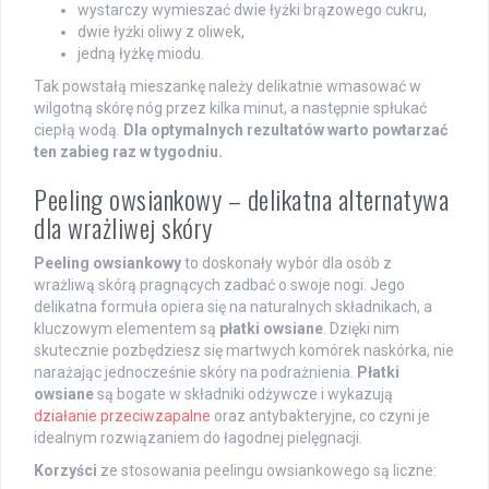
wystarczy wymieszać dwie łyżki brązowego cukru,
dwie łyżki oliwy z oliwek,
jedną łyżkę miodu.
Tak powstałą mieszankę należy delikatnie wmasować w
wilgotną skórę nóg przez kilka minut, a następnie spłukać
ciepłą wodą.
Dla optymalnych rezultatów warto powtarzać
ten zabieg raz w tygodniu.
Peeling owsiankowy – delikatna alternatywa
dla wrażliwej skóry
Peeling owsiankowy
to doskonały wybór dla osób z
wrażliwą skórą pragnących zadbać o swoje nogi. Jego
delikatna formuła opiera się na naturalnych składnikach, a
kluczowym elementem są
płatki owsiane
. Dzięki nim
skutecznie pozbędziesz się martwych komórek naskórka, nie
narażając jednocześnie skóry na podrażnienia.
Płatki
owsiane
są bogate w składniki odżywcze i wykazują
działanie przeciwzapalne
oraz antybakteryjne, co czyni je
idealnym rozwiązaniem do łagodnej pielęgnacji.
Korzyści
ze stosowania peelingu owsiankowego są liczne: