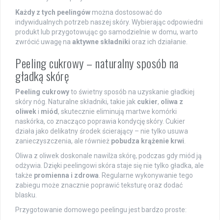
Każdy z tych peelingów
można dostosować do
indywidualnych potrzeb naszej skóry. Wybierając odpowiedni
produkt lub przygotowując go samodzielnie w domu, warto
zwrócić uwagę na
aktywne składniki
oraz ich działanie.
Peeling cukrowy – naturalny sposób na
gładką skórę
Peeling cukrowy
to świetny sposób na uzyskanie gładkiej
skóry nóg. Naturalne składniki, takie jak
cukier
,
oliwa z
oliwek
i
miód
, skutecznie eliminują martwe komórki
naskórka, co znacząco poprawia kondycję skóry. Cukier
działa jako delikatny środek ścierający – nie tylko usuwa
zanieczyszczenia, ale również
pobudza krążenie krwi
.
Oliwa z oliwek doskonale nawilża skórę, podczas gdy miód ją
odżywia. Dzięki peelingowi skóra staje się nie tylko gładka, ale
także
promienna i zdrowa
. Regularne wykonywanie tego
zabiegu może znacznie poprawić teksturę oraz dodać
blasku.
Przygotowanie domowego peelingu jest bardzo proste: