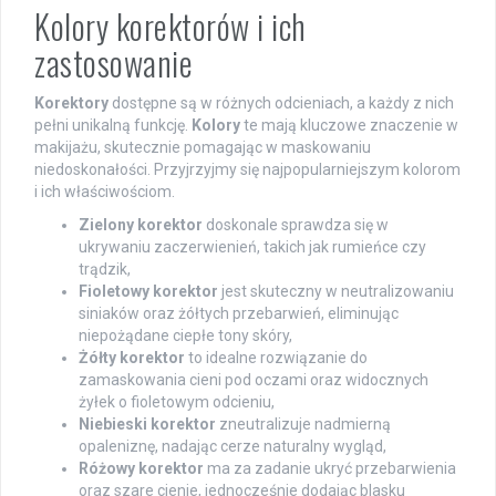
Kolory korektorów i ich
zastosowanie
Korektory
dostępne są w różnych odcieniach, a każdy z nich
pełni unikalną funkcję.
Kolory
te mają kluczowe znaczenie w
makijażu, skutecznie pomagając w maskowaniu
niedoskonałości. Przyjrzyjmy się najpopularniejszym kolorom
i ich właściwościom.
Zielony korektor
doskonale sprawdza się w
ukrywaniu zaczerwienień, takich jak rumieńce czy
trądzik,
Fioletowy korektor
jest skuteczny w neutralizowaniu
siniaków oraz żółtych przebarwień, eliminując
niepożądane ciepłe tony skóry,
Żółty korektor
to idealne rozwiązanie do
zamaskowania cieni pod oczami oraz widocznych
żyłek o fioletowym odcieniu,
Niebieski korektor
zneutralizuje nadmierną
opaleniznę, nadając cerze naturalny wygląd,
Różowy korektor
ma za zadanie ukryć przebarwienia
oraz szare cienie, jednocześnie dodając blasku