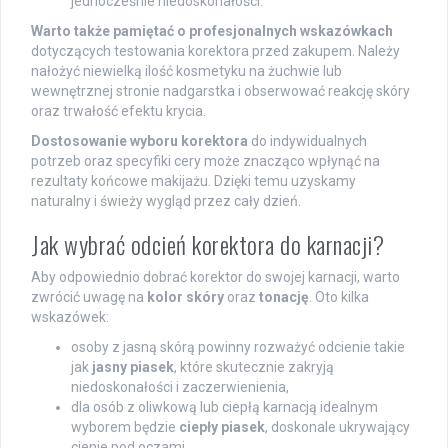
jednocześnie niedoskonałości.
Warto także pamiętać o profesjonalnych wskazówkach
dotyczących testowania korektora przed zakupem. Należy
nałożyć niewielką ilość kosmetyku na żuchwie lub
wewnętrznej stronie nadgarstka i obserwować reakcję skóry
oraz trwałość efektu krycia.
Dostosowanie wyboru korektora
do indywidualnych
potrzeb oraz specyfiki cery może znacząco wpłynąć na
rezultaty końcowe makijażu. Dzięki temu uzyskamy
naturalny i świeży wygląd przez cały dzień.
Jak wybrać odcień korektora do karnacji?
Aby odpowiednio dobrać korektor do swojej karnacji, warto
zwrócić uwagę na
kolor skóry
oraz
tonację
. Oto kilka
wskazówek:
osoby z jasną skórą powinny rozważyć odcienie takie
jak
jasny piasek
, które skutecznie zakryją
niedoskonałości i zaczerwienienia,
dla osób z oliwkową lub ciepłą karnacją idealnym
wyborem będzie
ciepły piasek
, doskonale ukrywający
cienie pod oczami,