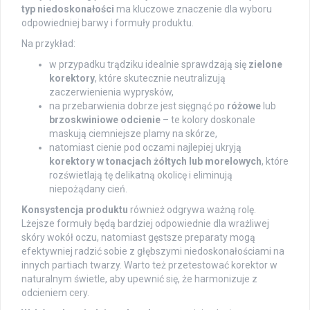
typ niedoskonałości
ma kluczowe znaczenie dla wyboru
odpowiedniej barwy i formuły produktu.
Na przykład:
w przypadku trądziku idealnie sprawdzają się
zielone
korektory
, które skutecznie neutralizują
zaczerwienienia wyprysków,
na przebarwienia dobrze jest sięgnąć po
różowe
lub
brzoskwiniowe odcienie
– te kolory doskonale
maskują ciemniejsze plamy na skórze,
natomiast cienie pod oczami najlepiej ukryją
korektory w tonacjach żółtych lub morelowych
, które
rozświetlają tę delikatną okolicę i eliminują
niepożądany cień.
Konsystencja produktu
również odgrywa ważną rolę.
Lżejsze formuły będą bardziej odpowiednie dla wrażliwej
skóry wokół oczu, natomiast gęstsze preparaty mogą
efektywniej radzić sobie z głębszymi niedoskonałościami na
innych partiach twarzy. Warto też przetestować korektor w
naturalnym świetle, aby upewnić się, że harmonizuje z
odcieniem cery.