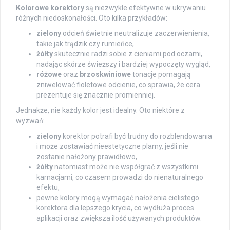
Kolorowe korektory
są niezwykle efektywne w ukrywaniu
różnych niedoskonałości. Oto kilka przykładów:
zielony
odcień świetnie neutralizuje zaczerwienienia,
takie jak trądzik czy rumieńce,
żółty
skutecznie radzi sobie z cieniami pod oczami,
nadając skórze świeższy i bardziej wypoczęty wygląd,
różowe
oraz
brzoskwiniowe
tonacje pomagają
zniwelować fioletowe odcienie, co sprawia, że cera
prezentuje się znacznie promienniej.
Jednakże, nie każdy kolor jest idealny. Oto niektóre z
wyzwań:
zielony
korektor potrafi być trudny do rozblendowania
i może zostawiać nieestetyczne plamy, jeśli nie
zostanie nałożony prawidłowo,
żółty
natomiast może nie współgrać z wszystkimi
karnacjami, co czasem prowadzi do nienaturalnego
efektu,
pewne kolory mogą wymagać nałożenia cielistego
korektora dla lepszego krycia, co wydłuża proces
aplikacji oraz zwiększa ilość używanych produktów.