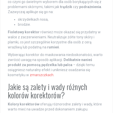
co czyni go świetnym wyborem dla osób borykających się z
problemami skórnymi, takimi jak
trądzik
czy
podrażnienia
.
Zazwyczaj aplikuje się go na:
skrzydełkach nosa,
brodzie.
Fioletowy korektor
również może okazać się przydatny w
walce z zaczerwieniami. Neutralizuje żółte tony skóry i
plamki, co jest szczególnie korzystne dla osób z cerą
wrażliwą lub podatną na
rumień
.
Wybierając korektor do maskowania niedoskonałości, warto
zwrócić uwagę na sposób aplikacji.
Delikatnie nanieś
produkt za pomocą pędzelka lub palca
– dzięki temu
osiągniesz naturalny efekt i unikniesz osadzania się
kosmetyku w
zmarszczkach
.
Jakie są zalety i wady różnych
kolorów korektorów?
Kolory korektorów
oferują różnorodne zalety i wady, które
warto mieć na uwadze przed dokonaniem zakupu.