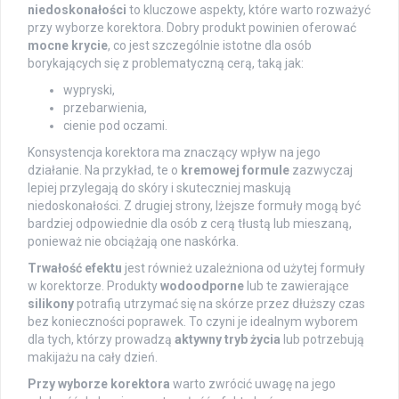
niedoskonałości
to kluczowe aspekty, które warto rozważyć
przy wyborze korektora. Dobry produkt powinien oferować
mocne krycie
, co jest szczególnie istotne dla osób
borykających się z problematyczną cerą, taką jak:
wypryski,
przebarwienia,
cienie pod oczami.
Konsystencja korektora ma znaczący wpływ na jego
działanie. Na przykład, te o
kremowej formule
zazwyczaj
lepiej przylegają do skóry i skuteczniej maskują
niedoskonałości. Z drugiej strony, lżejsze formuły mogą być
bardziej odpowiednie dla osób z cerą tłustą lub mieszaną,
ponieważ nie obciążają one naskórka.
Trwałość efektu
jest również uzależniona od użytej formuły
w korektorze. Produkty
wodoodporne
lub te zawierające
silikony
potrafią utrzymać się na skórze przez dłuższy czas
bez konieczności poprawek. To czyni je idealnym wyborem
dla tych, którzy prowadzą
aktywny tryb życia
lub potrzebują
makijażu na cały dzień.
Przy wyborze korektora
warto zwrócić uwagę na jego