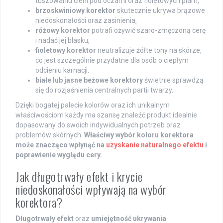
tuszowaniu cieni pod oczami oraz fioletowych plam,
brzoskwiniowy korektor
skutecznie ukrywa brązowe
niedoskonałości oraz zasinienia,
różowy korektor
potrafi ożywić szaro-zmęczoną cerę
i nadać jej blasku,
fioletowy korektor
neutralizuje żółte tony na skórze,
co jest szczególnie przydatne dla osób o ciepłym
odcieniu karnacji,
białe lub jasne beżowe korektory
świetnie sprawdzą
się do rozjaśnienia centralnych partii twarzy.
Dzięki bogatej palecie kolorów oraz ich unikalnym
właściwościom każdy ma szansę znaleźć produkt idealnie
dopasowany do swoich indywidualnych potrzeb oraz
problemów skórnych.
Właściwy wybór koloru korektora
może znacząco wpłynąć na
uzyskanie naturalnego efektu
i
poprawienie wyglądu cery.
Jak długotrwały efekt i krycie
niedoskonałości wpływają na wybór
korektora?
Długotrwały efekt
oraz
umiejętność ukrywania