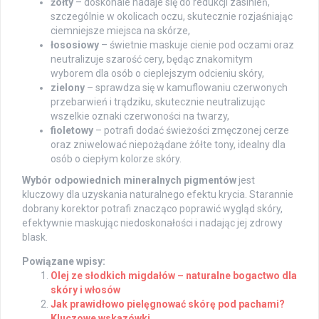
żółty
– doskonale nadaje się do redukcji zasinień,
szczególnie w okolicach oczu, skutecznie rozjaśniając
ciemniejsze miejsca na skórze,
łososiowy
– świetnie maskuje cienie pod oczami oraz
neutralizuje szarość cery, będąc znakomitym
wyborem dla osób o cieplejszym odcieniu skóry,
zielony
– sprawdza się w kamuflowaniu czerwonych
przebarwień i trądziku, skutecznie neutralizując
wszelkie oznaki czerwoności na twarzy,
fioletowy
– potrafi dodać świeżości zmęczonej cerze
oraz zniwelować niepożądane żółte tony, idealny dla
osób o ciepłym kolorze skóry.
Wybór odpowiednich mineralnych pigmentów
jest
kluczowy dla uzyskania naturalnego efektu krycia. Starannie
dobrany korektor potrafi znacząco poprawić wygląd skóry,
efektywnie maskując niedoskonałości i nadając jej zdrowy
blask.
Powiązane wpisy:
Olej ze słodkich migdałów – naturalne bogactwo dla
skóry i włosów
Jak prawidłowo pielęgnować skórę pod pachami?
Kluczowe wskazówki