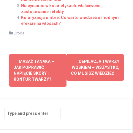
Niacynamid w kosmetykach: właściwości,
zastosowanie i efekty
Koloryzacja ombre: Co warto wiedzieć o modnym
efekcie na włosach?
Uroda
Post
←
MASAŻ TANAKA –
DEPILACJA TWARZY
navigation
JAK POPRAWIĆ
WOSKIEM – WSZYSTKO,
NAPIĘCIE SKÓRY I
CO MUSISZ WIEDZIEĆ
→
KONTUR TWARZY?
Search
for: