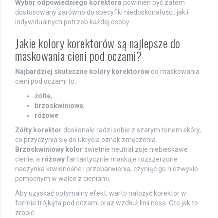
Wybór odpowiedniego korektora
powinien być zatem
dostosowany zarówno do specyfiki niedoskonałości, jak i
indywidualnych potrzeb każdej osoby.
Jakie kolory korektorów są najlepsze do
maskowania cieni pod oczami?
Najbardziej skuteczne kolory korektorów
do maskowania
cieni pod oczami to:
żółte
,
brzoskwiniowe
,
różowe
.
Żółty korektor
doskonale radzi sobie z szarym tonem skóry,
co przyczynia się do ukrycia oznak zmęczenia.
Brzoskwiniowy kolor
świetnie neutralizuje niebieskawe
cienie, a
różowy
fantastycznie maskuje rozszerzone
naczynka krwionośne i przebarwienia, czyniąc go niezwykle
pomocnym w walce z cieniami.
Aby uzyskać optymalny efekt, warto nałożyć korektor w
formie trójkąta pod oczami oraz wzdłuż linii nosa. Oto jak to
zrobić: