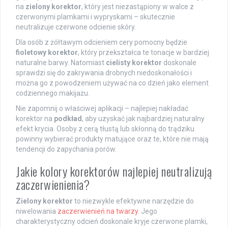
na
zielony korektor
, który jest niezastąpiony w walce z
czerwonymi plamkami i wypryskami – skutecznie
neutralizuje czerwone odcienie skóry.
Dla osób z żółtawym odcieniem cery pomocny będzie
fioletowy korektor
, który przekształca te tonacje w bardziej
naturalne barwy. Natomiast
cielisty korektor
doskonale
sprawdzi się do zakrywania drobnych niedoskonałości i
można go z powodzeniem używać na co dzień jako element
codziennego makijażu.
Nie zapomnij o właściwej aplikacji – najlepiej nakładać
korektor na
podkład
, aby uzyskać jak najbardziej naturalny
efekt krycia. Osoby z cerą tłustą lub skłonną do trądziku
powinny wybierać produkty matujące oraz te, które nie mają
tendencji do zapychania porów.
Jakie kolory korektorów najlepiej neutralizują
zaczerwienienia?
Zielony korektor
to niezwykle efektywne narzędzie do
niwelowania
zaczerwienień na twarzy
. Jego
charakterystyczny odcień doskonale kryje czerwone plamki,