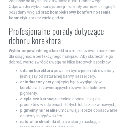
zdolność do krycia oraz trwałość efektu końcowego.
Odpowiedni wybór konsystencji i formuły pomoże osiągnąć
pożądany wygląd oraz
kompleksowy komfort noszenia
kosmetyku
przez wiele godzin.
Profesjonalne porady dotyczące
doboru korektora
Wybór odpowiedniego korektora
ma kluczowe znaczenie
dla osiągnięcia perfekcyjnego makijażu. Aby skutecznie go
dobrać, warto zwrócić uwagę na kilka istotnych aspektów:
odcień korektora
powinien być o jeden lub dwa tony
jaśniejszy od naturalnej barwy naszej cery,
chłodne tony cery
najlepiej będą wyglądały w
korektorach zawierających różowe lub fioletowe
pigmenty,
cieplejsza karnacja
idealnie dopasuje się do
produktów w odcieniach żółtych lub brzoskwiniowych,
pigmenty mineralne
umożliwiają lepsze dopasowanie
do różnych typów skóry,
naturalne składniki
dbają o skórę, maskując