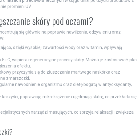
eż o
filtrach przeciwsłonecznych
w ciągu dnia; po użyciu produktów z
nie promieni UV.
gęszczanie skóry pod oczami?
ncentrują się głównie na poprawie nawilżenia, odżywieniu oraz
ów:
lżająco, dzięki wysokiej zawartości wody oraz witamin, wpływają
y E i C, wspiera regeneracyjne procesy skóry. Można je zastosować jako
ększenia efektu,
ekowy przyczynia się do złuszczania martwego naskórka oraz
bne zmarszczki,
egularne nawodnienie organizmu oraz dietę bogatą w antyoksydanty,
e korzyści, poprawiają mikrokrążenie i ujędrniają skórę, co przekłada się
jalistycznych narzędzi masujących, co sprzyja relaksacji i zwiększa
czki?