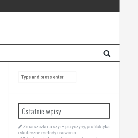
Search
for:
Ostatnie wpisy
Zmarszczki na szyi – przyczyny, profilaktyka
i skuteczne metody usuwania