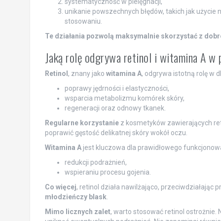
systematyczność w pielęgnacji,
unikanie powszechnych błędów, takich jak użycie n
stosowaniu.
Te działania pozwolą maksymalnie skorzystać z dobr
Jaką rolę odgrywa retinol i witamina A w 
Retinol
, znany jako
witamina A
, odgrywa istotną rolę w d
poprawy jędrności i elastyczności,
wsparcia metabolizmu komórek skóry,
regeneracji oraz odnowy tkanek.
Regularne korzystanie
z kosmetyków zawierających re
poprawić gęstość delikatnej skóry wokół oczu.
Witamina A
jest kluczowa dla prawidłowego funkcjonowani
redukcji podrażnień,
wspieraniu procesu gojenia.
Co więcej
, retinol działa nawilżająco, przeciwdziałają
młodzieńczy blask
.
Mimo licznych zalet
, warto stosować retinol ostrożnie.