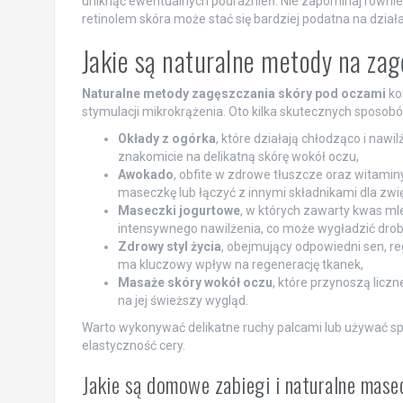
uniknąć ewentualnych podrażnień. Nie zapominaj równi
retinolem skóra może stać się bardziej podatna na działa
Jakie są naturalne metody na za
Naturalne metody zagęszczania skóry pod oczami
ko
stymulacji mikrokrążenia. Oto kilka skutecznych sposob
Okłady z ogórka
, które działają chłodząco i nawi
znakomicie na delikatną skórę wokół oczu,
Awokado
, obfite w zdrowe tłuszcze oraz witamin
maseczkę lub łączyć z innymi składnikami dla zwi
Maseczki jogurtowe
, w których zawarty kwas ml
intensywnego nawilżenia, co może wygładzić dro
Zdrowy styl życia
, obejmujący odpowiedni sen, r
ma kluczowy wpływ na regenerację tkanek,
Masaże skóry wokół oczu
, które przynoszą liczn
na jej świeższy wygląd.
Warto wykonywać delikatne ruchy palcami lub używać spec
elastyczność cery.
Jakie są domowe zabiegi i naturalne mase