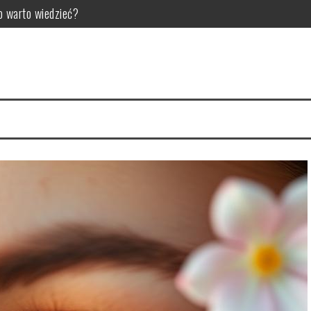
o warto wiedzieć?
a zdrowych włosów?
 i najczęstsze problemy
 zalecenia dla zdrowia
yworódki? Przepis i właściwości
tyka i skuteczne metody usuwania