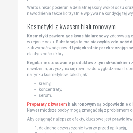
Warto unikać pocierania delikatnej skóry wokół oczu ora
nawodnienia także korzystnie wpływa na kondycję tej wyj
Kosmetyki z kwasem hialuronowym
Kosmetyki zawierające kwas hialuronowy
zdobywają c
w rejonie oczu.
Substancja ta ma niezwykłą zdolność d
zatrzymać wodę nawet
tysiąckrotnie przekraczając s
elastyczności skóry.
Regularne stosowanie produktów z tym składnikiem
z
nawilżenia, przyczynia się również do wygładzania dro
na rynku kosmetyków, takich jak:
kremy,
koncentraty,
serum.
Preparaty z kwasem
hialuronowym są odpowiednie dl
Nawet młodsze osoby mogą zmagać się z problemem od
Aby osiągnąć najlepsze efekty, kluczowe jest
prawidłow
dokładne oczyszczenie twarzy przed aplikacją,