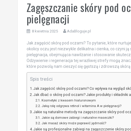
Zagęszczanie skóry pod o
pielęgnacji
8 kwietnia 2025
AdaBloguje.pl
Jak zagęścić skórę pod oczami? To pytanie, które nurtu
okolicy oczu jest niezwykle delikatna i cienka, co czyni
pielęgnacja, obejmująca nawilżanie i stosowanie skutecz
Odżywienie i regeneracja tej wrażliwej strefy mogą zna
które pozwolą nam cieszyć się gęstszą i zdrowszą skórą
Spis treści
Jak zagęścić skórę pod oczami? Co wpływa na wygląd sk
Jak dbać o skórę pod oczami? Jakie produkty i składnik
Kosmetyki z kwasem hialuronowym
Jaką rolę odgrywa retinol i witamina A w pielęgnacji?
Jakie są naturalne metody na zagęszczanie skóry pod oc
Jakie są domowe zabiegi i naturalne maseczki?
Jak masaż skóry może poprawić jędrność?
Jakie są profesjonalne zabiegi na zagęszczenie skóry p