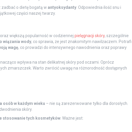
z zadbać o dietę bogatą w
antyoksydanty
. Odpowiednia ilość snu i
ątkowej części naszej twarzy.
oraz większą popularność w codziennej
pielęgnacji skóry
, szczególnie
o wiązania wody
, co sprawia, że jest znakomitym nawilżaczem. Potrafi
woją wagę
, co prowadzi do intensywnego nawodnienia oraz poprawy
nacząco wpływa na stan delikatnej skóry pod oczami. Oprócz
bnych zmarszczek. Warto zwrócić uwagę na różnorodność dostępnych
a osób w każdym wieku
– nie są zarezerwowane tylko dla dorosłych.
wodnienia skóry.
e stosowanie tych kosmetyków
. Ważne jest: