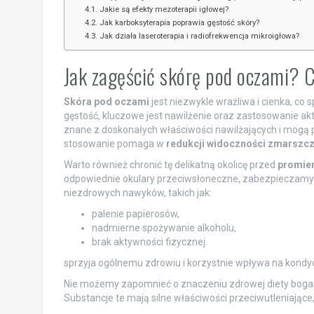
Jakie są efekty mezoterapii igłowej?
Jak karboksyterapia poprawia gęstość skóry?
Jak działa laseroterapia i radiofrekwencja mikroigłowa?
Jak zagęścić skórę pod oczami? 
Skóra pod oczami
jest niezwykle wrażliwa i cienka, co 
gęstość, kluczowe jest nawilżenie oraz zastosowanie a
znane z doskonałych właściwości nawilżających i mogą p
stosowanie pomaga w
redukcji widoczności zmarszc
Warto również chronić tę delikatną okolicę przed
promie
odpowiednie okulary przeciwsłoneczne, zabezpieczamy 
niezdrowych nawyków, takich jak:
palenie papierosów,
nadmierne spożywanie alkoholu,
brak aktywności fizycznej.
sprzyja ogólnemu zdrowiu i korzystnie wpływa na kondycj
Nie możemy zapomnieć o znaczeniu zdrowej diety boga
Substancje te mają silne właściwości przeciwutleniające,