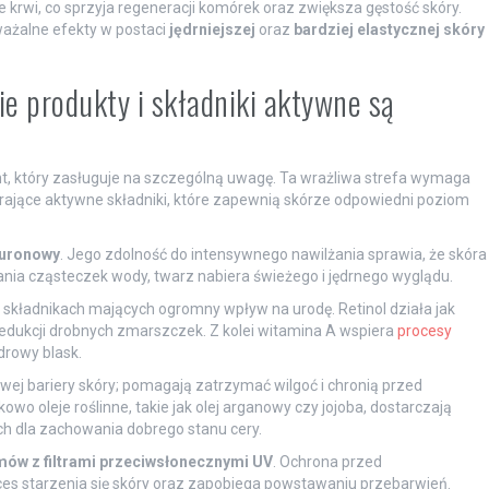
rwi, co sprzyja regeneracji komórek oraz zwiększa gęstość skóry.
ażalne efekty w postaci
jędrniejszej
oraz
bardziej elastycznej skóry
ie produkty i składniki aktywne są
t, który zasługuje na szczególną uwagę. Ta wrażliwa strefa wymaga
ierające aktywne składniki, które zapewnią skórze odpowiedni poziom
luronowy
. Jego zdolność do intensywnego nawilżania sprawia, że skóra
zania cząsteczek wody, twarz nabiera świeżego i jędrnego wyglądu.
 składnikach mających ogromny wpływ na urodę. Retinol działa jak
edukcji drobnych zmarszczek. Z kolei witamina A wspiera
procesy
zdrowy blask.
owej bariery skóry; pomagają zatrzymać wilgoć i chronią przed
oleje roślinne, takie jak olej arganowy czy jojoba, dostarczają
 dla zachowania dobrego stanu cery.
mów z filtrami przeciwsłonecznymi UV
. Ochrona przed
 starzenia się skóry oraz zapobiega powstawaniu przebarwień.