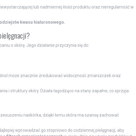
iewystarczającej lub nadmiernej ilości produktu oraz nieregularność w
odziejstw kwasu hialuronowego.
pielęgnacji?
baniu o skórę. Jego działanie przyczynia się do:
tinol może znacznie zredukować widoczność zmarszczek oraz
a i struktury skóry. Działa łagodząco na stany zapalne, co sprzyja:
c przesuszeniu naskórka; dzięki temu skóra ma szansę zachować
 Najlepiej wprowadzać go stopniowo do codziennej pielęgnacji, aby