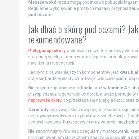
Masaże wokół oczu
mogą dodatkowo pobudzić krążenie k
Regularne wykonywanie prostych masaży przynosi zauw
pod oczami
.
Jak dbać o skórę pod oczami? Jak
rekomendowane?
Pielęgnacja skóry
w okolicach oczu to kluczowy elemen
starannej opieki, dlatego warto sięgać po produkty zaw
nawilżenia i regeneracji.
Jednym z najważniejszych komponentów jest
kwas hia
staje się bardziej elastyczna. Dzięki właściwościom wią
Nie można zapominać o
retinolu
oraz
witaminie A
– obu
przyspieszacz regeneracji komórek, a także pomaga w r
naprawcze skóry
, co przekłada się na jej gładkość oraz 
Ceramidy
odgrywają kluczową rolę w rekonstrukcji lipid
negatywnym wpływem czynników zewnętrznych. Dodatkowo 
cennych kwasów tłuszczowych oraz witamin niezbędnych
Nie zapominajmy również o regularnym stosowaniu
kre
promieniowaniem słonecznym znacząco spowalnia proces