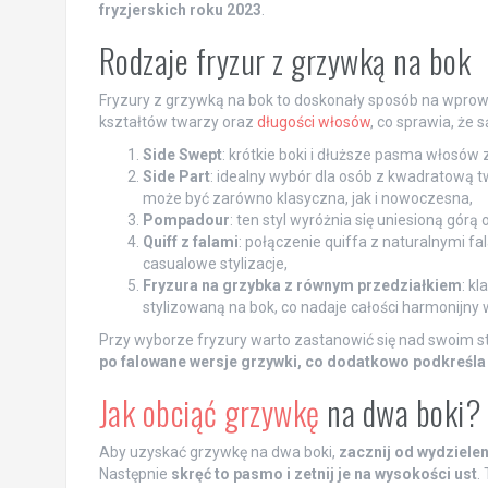
fryzjerskich roku 2023
.
Rodzaje fryzur z grzywką na bok
Fryzury z grzywką na bok to doskonały sposób na wprow
kształtów twarzy oraz
długości włosów
, co sprawia, że 
Side Swept
: krótkie boki i dłuższe pasma włosów 
Side Part
: idealny wybór dla osób z kwadratową t
może być zarówno klasyczna, jak i nowoczesna,
Pompadour
: ten styl wyróżnia się uniesioną gór
Quiff z falami
: połączenie quiffa z naturalnymi fa
casualowe stylizacje,
Fryzura na grzybka z równym przedziałkiem
: k
stylizowaną na bok, co nadaje całości harmonijny 
Przy wyborze fryzury warto zastanowić się nad swoim s
po falowane wersje grzywki, co dodatkowo podkreśla
Jak obciąć grzywkę
na dwa boki?
Aby uzyskać grzywkę na dwa boki,
zacznij od wydzielen
Następnie
skręć to pasmo i zetnij je na wysokości ust
.