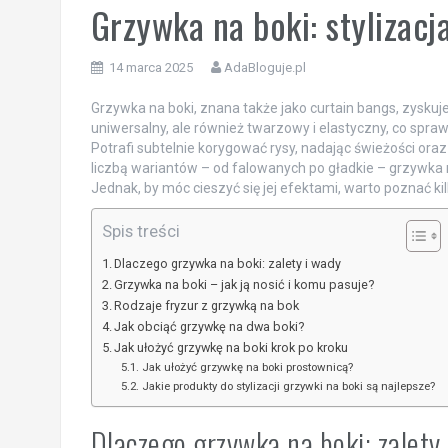
Grzywka na boki: stylizacj
14 marca 2025
AdaBloguje.pl
Grzywka na boki, znana także jako curtain bangs, zyskuje 
uniwersalny, ale również twarzowy i elastyczny, co spraw
Potrafi subtelnie korygować rysy, nadając świeżości oraz 
liczbą wariantów – od falowanych po gładkie – grzywka
Jednak, by móc cieszyć się jej efektami, warto poznać kil
Spis treści
Dlaczego grzywka na boki: zalety i wady
Grzywka na boki – jak ją nosić i komu pasuje?
Rodzaje fryzur z grzywką na bok
Jak obciąć grzywkę na dwa boki?
Jak ułożyć grzywkę na boki krok po kroku
Jak ułożyć grzywkę na boki prostownicą?
Jakie produkty do stylizacji grzywki na boki są najlepsze?
Dlaczego grzywka na boki: zalety