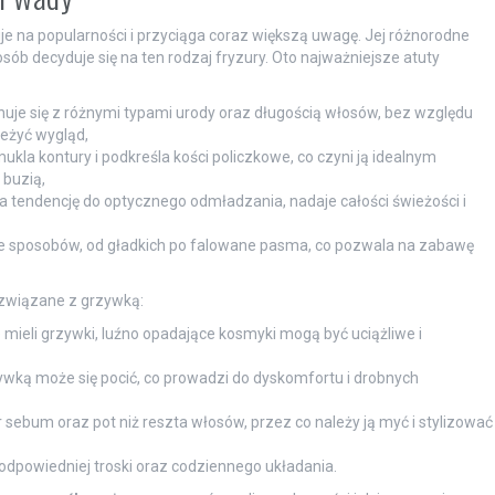
uje na popularności i przyciąga coraz większą uwagę. Jej różnorodne
 osób decyduje się na ten rodzaj fryzury. Oto najważniejsze atuty
nuje się z różnymi typami urody oraz długością włosów, bez względu
ieżyć wygląd,
kla kontury i podkreśla kości policzkowe, co czyni ją idealnym
buzią,
ma tendencję do optycznego odmładzania, nadaje całości świeżości i
ele sposobów, od gładkich po falowane pasma, co pozwala na zabawę
związane z grzywką:
ie mieli grzywki, luźno opadające kosmyki mogą być uciążliwe i
rzywką może się pocić, co prowadzi do dyskomfortu i drobnych
 sebum oraz pot niż reszta włosów, przez co należy ją myć i stylizować
dpowiedniej troski oraz codziennego układania.