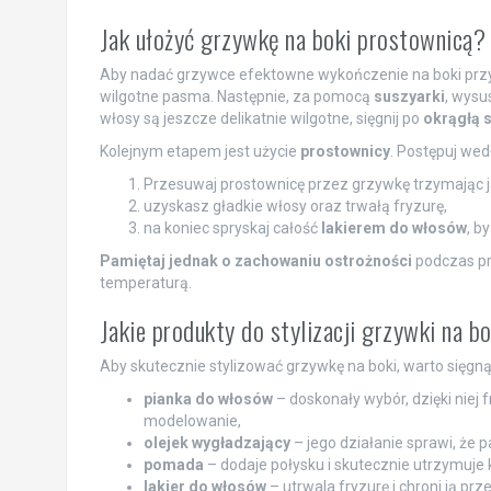
Jak ułożyć grzywkę na boki prostownicą?
Aby nadać grzywce efektowne wykończenie na boki przy u
wilgotne pasma. Następnie, za pomocą
suszyarki
, wysu
włosy są jeszcze delikatnie wilgotne, sięgnij po
okrągłą 
Kolejnym etapem jest użycie
prostownicy
. Postępuj wed
Przesuwaj prostownicę przez grzywkę trzymając ją
uzyskasz gładkie włosy oraz trwałą fryzurę,
na koniec spryskaj całość
lakierem do włosów
, b
Pamiętaj jednak o zachowaniu ostrożności
podczas pr
temperaturą.
Jakie produkty do stylizacji grzywki na bo
Aby skutecznie stylizować grzywkę na boki, warto sięgn
pianka do włosów
– doskonały wybór, dzięki niej 
modelowanie,
olejek wygładzający
– jego działanie sprawi, że 
pomada
– dodaje połysku i skutecznie utrzymuje k
lakier do włosów
– utrwala fryzurę i chroni ją prz