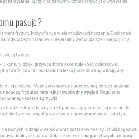
ze przemyślana;
łączy ona zarówno liczne korzyści jak i wyzwania
 komu pasuje?
lement fryzury, który oferuje wiele możliwości noszenia. Doskonale
i urody, przez co stanowi uniwersalny wybór dla szerokiego grona
 swojej twarzy:
ć kontury dzięki grzywce, która akcentuje kości policzkowe,
ątną twarz, powinni postawić na lekko pocieniowaną wersję, aby
iednim jej ułożeniu. Można wykorzystać prostownicę do wygładzenia
óre nadadzą fryzurze
naturalny i swobodny wygląd
. Regularne
 pożądanego kształtu grzywki.
ć bardziej dramatyczny efekt, podczas gdy krótsze są idealne do
a na boki świetnie współgra zarówno z prostymi włosami, jak i tymi
 dla różnych rodzajów włosów oraz kształtów twarzy. Dzięki bogactwu
o indywidualnych gustów stała się jednym z
najgorętszych trendów