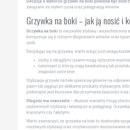
Decyzja o wyborze grzywki na boki powinna być dobr
związane ze stylem życia oraz pielęgnacją włosów.
Grzywka na boki – jak ją nosić i
Grzywka na boki
to niezwykle stylowy i wszechstronny e
komponuje się z różnymi długościami włosów oraz typam
osób.
Decydując się na grzywkę, warto wziąć pod uwagę kształt
osoby z okrągłymi rysami mogą optycznie wysmukli
natomiast ci, którzy mają kwadratową lub prostok
złagodzić ostre linie.
Stylizacja grzywki na boki opiera się głównie na odpow
pasm lub sięgnąć po delikatne produkty stylizacyjne, kt
podcinanie jest kluczowe dla utrzymania świeżości oraz
Długość ma znaczenie
– dłuższe warianty mogą stworzy
codziennych stylizacji i łatwiejsze w pielęgnacji. Grzywk
kręconymi czy falistymi.
Warto zaznaczyć, że grzywka na boki to doskonała opcja
możliwych stylizacji oraz możliwościom dostosowania d