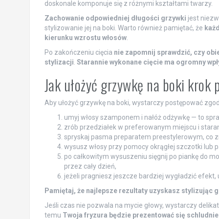
doskonale komponuje się z różnymi kształtami twarzy.
Zachowanie odpowiedniej długości grzywki
jest niezw
stylizowanie jej na boki. Warto również pamiętać, że
każd
kierunku wzrostu włosów
.
Po zakończeniu cięcia
nie zapomnij sprawdzić, czy obi
stylizacji
.
Starannie wykonane cięcie ma ogromny wpły
Jak ułożyć grzywkę na boki krok 
Aby ułożyć grzywkę na boki, wystarczy postępować zgod
umyj włosy szamponem i nałóż odżywkę — to sprawi
zrób przedziałek w preferowanym miejscu i stara
spryskaj pasma preparatem preestylerowym, co zna
wysusz włosy przy pomocy okrągłej szczotki lub pal
po całkowitym wysuszeniu sięgnij po piankę do mo
przez cały dzień,
jeżeli pragniesz jeszcze bardziej wygładzić efekt, u
Pamiętaj, że najlepsze rezultaty uzyskasz stylizując
Jeśli czas nie pozwala na mycie głowy, wystarczy delik
temu
Twoja fryzura będzie prezentować się schludnie 