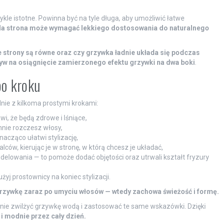
ykle istotne. Powinna być na tyle długa, aby umożliwić łatwe
a strona może wymagać lekkiego dostosowania do naturalnego
e strony są równe oraz czy grzywka ładnie układa się podczas
w na osiągnięcie zamierzonego efektu grzywki na dwa boki
.
po kroku
nie z kilkoma prostymi krokami:
, że będą zdrowe i lśniące,
nnie rozczesz włosy,
cząco ułatwi stylizację,
ców, kierując je w stronę, w którą chcesz je układać,
delowania — to pomoże dodać objętości oraz utrwali kształt fryzury
żyj prostownicy na koniec stylizacji.
 grzywkę zaraz po umyciu włosów — wtedy zachowa świeżość i formę.
atnie zwilżyć grzywkę wodą i zastosować te same wskazówki. Dzięki
i modnie przez cały dzień.