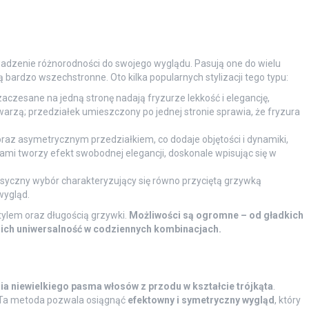
adzenie różnorodności do swojego wyglądu. Pasują one do wielu
są bardzo wszechstronne. Oto kilka popularnych stylizacji tego typu:
zaczesane na jedną stronę nadają fryzurze lekkość i elegancję,
warzą; przedziałek umieszczony po jednej stronie sprawia, że fryzura
ą oraz asymetrycznym przedziałkiem, co dodaje objętości i dynamiki,
lami tworzy efekt swobodnej elegancji, doskonale wpisując się w
lasyczny wybór charakteryzujący się równo przyciętą grzywką
wygląd.
tylem oraz długością grzywki.
Możliwości są ogromne – od gładkich
 ich uniwersalność w codziennych kombinacjach.
ia niewielkiego pasma włosów z przodu w kształcie trójkąta
.
 Ta metoda pozwala osiągnąć
efektowny i symetryczny wygląd
, który