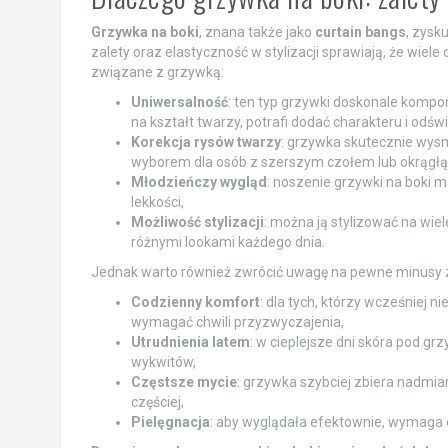
Grzywka na boki
, znana także jako
curtain bangs
, zysk
zalety oraz elastyczność w stylizacji sprawiają, że wiele
związane z grzywką:
Uniwersalność
: ten typ grzywki doskonale kompo
na kształt twarzy, potrafi dodać charakteru i odśw
Korekcja rysów twarzy
: grzywka skutecznie wysmu
wyborem dla osób z szerszym czołem lub okrągłą 
Młodzieńczy wygląd
: noszenie grzywki na boki 
lekkości,
Możliwość stylizacji
: można ją stylizować na wi
różnymi lookami każdego dnia.
Jednak warto również zwrócić uwagę na pewne minusy 
Codzienny komfort
: dla tych, którzy wcześniej n
wymagać chwili przyzwyczajenia,
Utrudnienia latem
: w cieplejsze dni skóra pod g
wykwitów,
Częstsze mycie
: grzywka szybciej zbiera nadmiar
częściej,
Pielęgnacja
: aby wyglądała efektownie, wymaga o