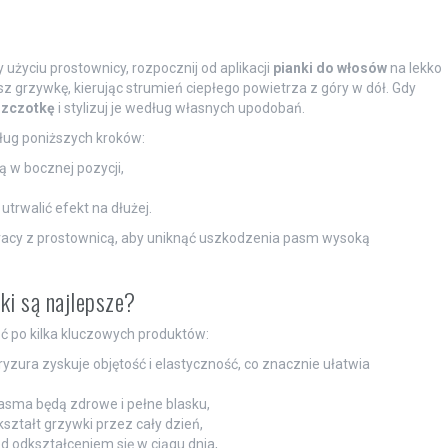
życiu prostownicy, rozpocznij od aplikacji
pianki do włosów
na lekko
sz grzywkę, kierując strumień ciepłego powietrza z góry w dół. Gdy
szczotkę
i stylizuj je według własnych upodobań.
ług poniższych kroków:
 w bocznej pozycji,
y utrwalić efekt na dłużej.
acy z prostownicą, aby uniknąć uszkodzenia pasm wysoką
ki są najlepsze?
ąć po kilka kluczowych produktów:
fryzura zyskuje objętość i elastyczność, co znacznie ułatwia
pasma będą zdrowe i pełne blasku,
ształt grzywki przez cały dzień,
ed odkształceniem się w ciągu dnia,