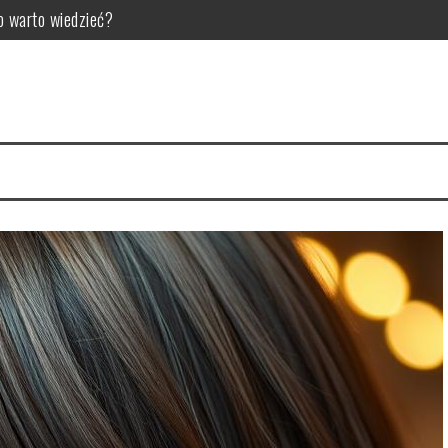
o warto wiedzieć?
a zdrowych włosów?
 i najczęstsze problemy
 zalecenia dla zdrowia
yworódki? Przepis i właściwości
tyka i skuteczne metody usuwania