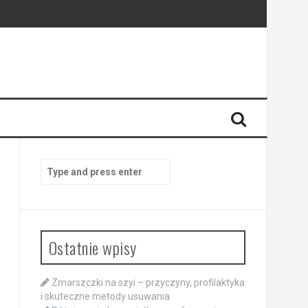
Search
for:
Ostatnie wpisy
Zmarszczki na szyi – przyczyny, profilaktyka
i skuteczne metody usuwania