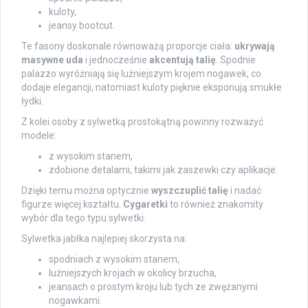
kuloty,
jeansy bootcut.
Te fasony doskonale równoważą proporcje ciała:
ukrywają
masywne uda
i jednocześnie
akcentują talię
. Spodnie
palazzo wyróżniają się luźniejszym krojem nogawek, co
dodaje elegancji, natomiast kuloty pięknie eksponują smukłe
łydki.
Z kolei osoby z sylwetką prostokątną powinny rozważyć
modele:
z wysokim stanem,
zdobione detalami, takimi jak zaszewki czy aplikacje.
Dzięki temu można optycznie
wyszczuplić talię
i nadać
figurze więcej kształtu.
Cygaretki
to również znakomity
wybór dla tego typu sylwetki.
Sylwetka jabłka najlepiej skorzysta na:
spodniach z wysokim stanem,
luźniejszych krojach w okolicy brzucha,
jeansach o prostym kroju lub tych ze zwężanymi
nogawkami.