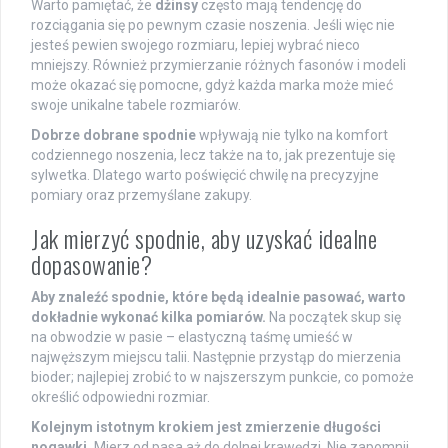
Warto pamiętać, że
dżinsy
często mają tendencję do
rozciągania się po pewnym czasie noszenia. Jeśli więc nie
jesteś pewien swojego rozmiaru, lepiej wybrać nieco
mniejszy. Również przymierzanie różnych fasonów i modeli
może okazać się pomocne, gdyż każda marka może mieć
swoje unikalne tabele rozmiarów.
Dobrze dobrane spodnie
wpływają nie tylko na komfort
codziennego noszenia, lecz także na to, jak prezentuje się
sylwetka. Dlatego warto poświęcić chwilę na precyzyjne
pomiary oraz przemyślane zakupy.
Jak mierzyć spodnie, aby uzyskać idealne
dopasowanie?
Aby znaleźć spodnie, które będą idealnie pasować, warto
dokładnie wykonać kilka pomiarów.
Na początek skup się
na obwodzie w pasie – elastyczną taśmę umieść w
najwęższym miejscu talii. Następnie przystąp do mierzenia
bioder; najlepiej zrobić to w najszerszym punkcie, co pomoże
określić odpowiedni rozmiar.
Kolejnym istotnym krokiem jest zmierzenie długości
nogawki.
Mierz od pasa aż do dolnej krawędzi. Nie zapomnij