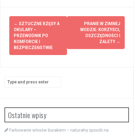
Post
←
SZTUCZNE RZĘSY A
PRANIE W ZIMNEJ
navigation
OKULARY –
WODZIE: KORZYŚCI,
PRZEWODNIK PO
OSZCZĘDNOŚCI I
KOMFORCIE I
ZALETY
→
BEZPIECZEŃSTWIE
Search
for:
Ostatnie wpisy
Farbowanie włosów burakiem – naturalny sposób na