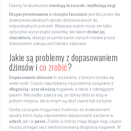
Fasony te skutecznie
maskują brzuszek
i
wydłużają nogi
.
Eksperymentowanie z różnymi fasonami
jest kluczowe dla
znalezienia idealnych spodni dostosowanych do
indywidualnych potrzeb. Właściwy wybór może nie tylko
optycznie wyszczuplić sylwetkę, ale także
dodać jej
charakteru
, dlatego przymierzanie różnych modeli przed
dokonaniem zakupu jest bardzo zalecane.
Jakie są problemy z dopasowaniem
dżinsów i
co zrobić
?
Dopasowanie dżinsów
to wyzwanie, z którym boryka się
wiele osób. Często napotykamy na problemy związane z
długością
i
szerokością
nogawek, a także z odstającym
pasem. Nierzadko zdarza się, że dżinsy dobrze leżą w
jednym miejscu, ale w innym są zbyt ciasne lub za luźne.
Osoby szczupłe mogą mieć trudności ze znalezieniem
spodni, które będą odpowiednio dopasowane zarówno w
udach
, jak i w
pasie
. Z kolei ci, którzy mają długie nogi, często
muszą zmagać się z niedostosowaną długością nogawek. W