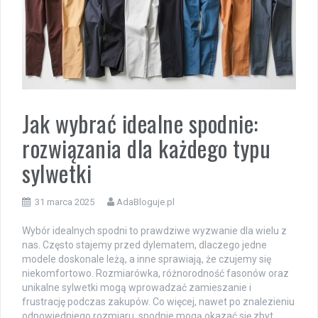
Jak wybrać idealne spodnie:
rozwiązania dla każdego typu
sylwetki
31 marca 2025
AdaBloguje.pl
Wybór idealnych spodni to prawdziwe wyzwanie dla wielu z
nas. Często stajemy przed dylematem, dlaczego jedne
modele doskonale leżą, a inne sprawiają, że czujemy się
niekomfortowo. Rozmiarówka, różnorodność fasonów oraz
unikalne sylwetki mogą wprowadzać zamieszanie i
frustrację podczas zakupów. Co więcej, nawet po znalezieniu
odpowiedniego rozmiaru, spodnie mogą okazać się zbyt