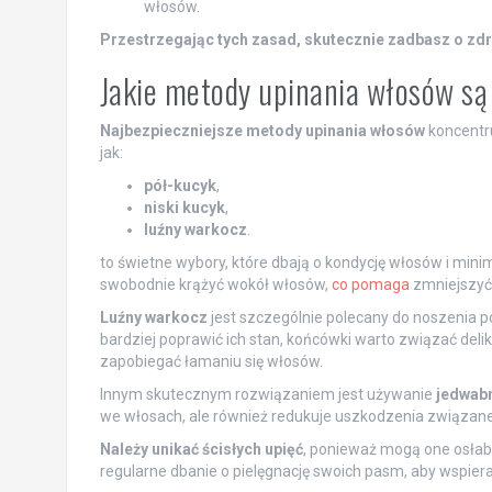
włosów.
Przestrzegając tych zasad, skutecznie zadbasz o zdro
Jakie metody upinania włosów są
Najbezpieczniejsze metody upinania włosów
koncentru
jak:
pół-kucyk
,
niski kucyk
,
luźny warkocz
.
to świetne wybory, które dbają o kondycję włosów i mini
swobodnie krążyć wokół włosów,
co pomaga
zmniejszyć 
Luźny warkocz
jest szczególnie polecany do noszenia p
bardziej poprawić ich stan, końcówki warto związać deli
zapobiegać łamaniu się włosów.
Innym skutecznym rozwiązaniem jest używanie
jedwab
we włosach, ale również redukuje uszkodzenia związane
Należy unikać ścisłych upięć
, ponieważ mogą one osłabi
regularne dbanie o pielęgnację swoich pasm, aby wspierać