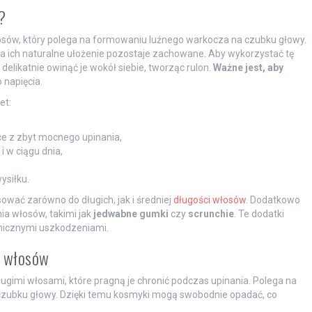
?
osów, który polega na formowaniu luźnego warkocza na czubku głowy.
a ich naturalne ułożenie pozostaje zachowane. Aby wykorzystać tę
delikatnie owinąć je wokół siebie, tworząc rulon.
Ważne jest, aby
 napięcia.
et:
e z zbyt mocnego upinania,
 w ciągu dnia,
ysiłku.
ać zarówno do długich, jak i średniej
długości włosów
. Dodatkowo
ia włosów, takimi jak
jedwabne gumki
czy
scrunchie
. Te dodatki
anicznymi uszkodzeniami.
h włosów
ugimi włosami, które pragną je chronić podczas upinania. Polega na
zubku głowy. Dzięki temu kosmyki mogą swobodnie opadać, co