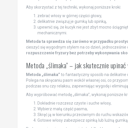
Aby skorzystać z tej techniki, wykonaj poniższe kroki:
zebrać włosy w górnej części głowy,
delikatnie związuj je gumką lub spinką,
upewnić się, że kucyk nie jest zbyt mocno ściągnię
mechanicznymi.
Metoda ta sprawdza się zarówno w przypadku prostyc
cieszyć się wygodnym stylem na co dzień, jednocześnie 
rozpuszczenie fryzury bez potrzeby wykonywania sko
Metoda „ślimaka” – jak skutecznie upinać
Metoda „ślimaka”
to fantastyczny sposób na delikatne 
Polega na skręcaniu pasm wokół własnej osi, co przypom
podczas snu czy relaksu, zapewniając wygodę i eliminuj
Aby wypróbować metodę „ślimaka”, wykonaj poniższe kro
Dokładnie rozczesz czyste i suche włosy,
Wybierz małą część pasma,
Skręć ją w kierunku przeciwnym do ruchu wskazów
Gotowe włosy zabezpiecz spinką lub luźną gumką, 