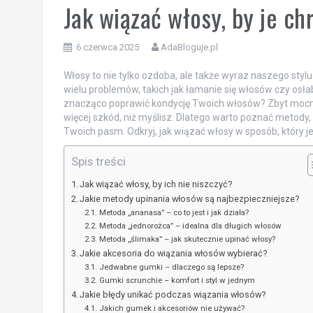
Jak wiązać włosy, by je c
6 czerwca 2025
AdaBloguje.pl
Włosy to nie tylko ozdoba, ale także wyraz naszego sty
wielu problemów, takich jak łamanie się włosów czy osła
znacząco poprawić kondycję Twoich włosów? Zbyt mocn
więcej szkód, niż myślisz. Dlatego warto poznać metody, 
Twoich pasm. Odkryj, jak wiązać włosy w sposób, który je
Spis treści
Jak wiązać włosy, by ich nie niszczyć?
Jakie metody upinania włosów są najbezpieczniejsze?
Metoda „ananasa” – co to jest i jak działa?
Metoda „jednorożca” – idealna dla długich włosów
Metoda „ślimaka” – jak skutecznie upinać włosy?
Jakie akcesoria do wiązania włosów wybierać?
Jedwabne gumki – dlaczego są lepsze?
Gumki scrunchie – komfort i styl w jednym
Jakie błędy unikać podczas wiązania włosów?
Jakich gumek i akcesoriów nie używać?