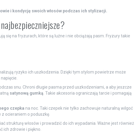
wie i kondycję swoich włosów podczas ich stylizacji.
 najbezpieczniejsze?
ją się na fryzurach, które są luźne i nie obciążają pasm. Fryzury takie
malizują ryzyko ich uszkodzenia. Dzięki tym stylom powietrze może
napięcie.
odczas snu. Chroni długie pasma przed uszkodzeniami, a aby jeszcze
katną
satynową gumką
. Takie akcesoria ograniczają tarcie i pomagają
nego czepka
na noc. Taki czepek nie tylko zachowuje naturalną wilgoć
 z ocieraniem o poduszkę.
ać strukturę włosów i prowadzić do ich wypadania. Ważne jest również
 ich zdrowie i piękno.