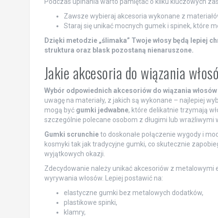
Podczas upinania warto pamiętać o kilku kluczowych za
Zawsze wybieraj akcesoria wykonane z materiałów
Staraj się unikać mocnych gumek i spinek, które 
Dzięki metodzie „ślimaka” Twoje włosy będą lepiej c
struktura oraz blask pozostaną nienaruszone.
Jakie akcesoria do wiązania wło
Wybór odpowiednich akcesoriów do wiązania włosów
uwagę na materiały, z jakich są wykonane – najlepiej w
mogą być
gumki jedwabne
, które delikatnie trzymają 
szczególnie polecane osobom z długimi lub wrażliwymi 
Gumki scrunchie
to doskonałe połączenie wygody i modne
kosmyki tak jak tradycyjne gumki, co skutecznie zapobi
wyjątkowych okazji.
Zdecydowanie należy unikać akcesoriów z metalowymi 
wyrywania włosów. Lepiej postawić na:
elastyczne gumki bez metalowych dodatków,
plastikowe spinki,
klamry,