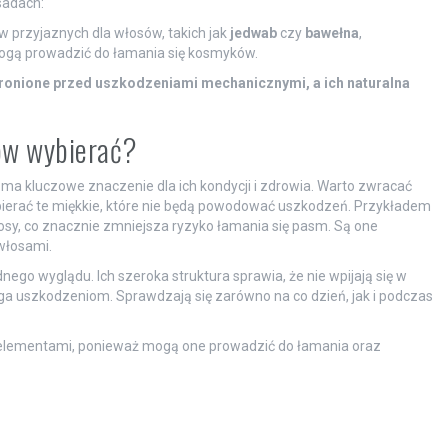
sadach:
 przyjaznych dla włosów, takich jak
jedwab
czy
bawełna
,
mogą prowadzić do łamania się kosmyków.
hronione przed uszkodzeniami mechanicznymi, a ich naturalna
sów wybierać?
ma kluczowe znaczenie dla ich kondycji i zdrowia. Warto zwracać
ybierać te miękkie, które nie będą powodować uszkodzeń. Przykładem
włosy, co znacznie zmniejsza ryzyko łamania się pasm. Są one
włosami.
go wyglądu. Ich szeroka struktura sprawia, że nie wpijają się w
ega uszkodzeniom. Sprawdzają się zarówno na co dzień, jak i podczas
elementami, ponieważ mogą one prowadzić do łamania oraz