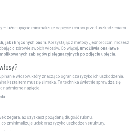
ty – luźne upięcie minimalizuje napięcie i chroni przed uszkodzeniami
h, jak i kręconych pasm.
Korzystając z metody „jednorożca”, możesz
dbając o zdrowie swoich włosów. Co więcej,
umożliwia ona łatwe
mplikowanych zabiegów pielęgnacyjnych po zdjęciu upięcia.
 włosy?
upinanie włosów, który znacząco ogranicza ryzyko ich uszkodzenia.
ina kształtem muszlę ślimaka. Ta technika świetnie sprawdza się
ąc nadmierne napięcie.
ki:
ek zegara, aż uzyskasz pożądaną długość rulonu,
co zminimalizuje ucisk oraz ryzyko uszkodzeń struktury.