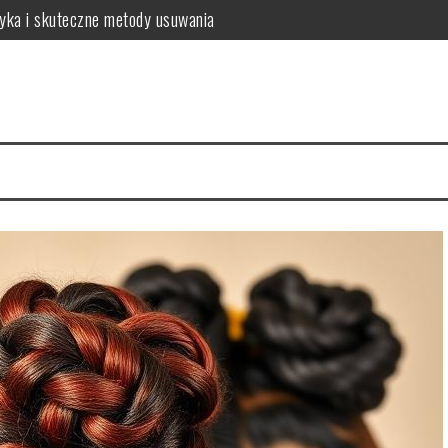
tyka i skuteczne metody usuwania
o warto wiedzieć?
a zdrowych włosów?
 i najczęstsze problemy
 zalecenia dla zdrowia
sposób na intensywny kolor