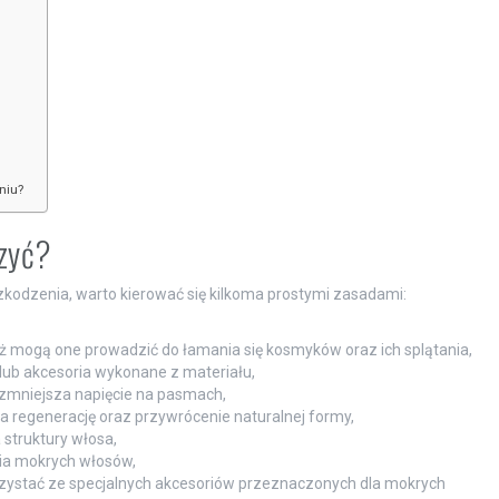
niu?
czyć?
zkodzenia, warto kierować się kilkoma prostymi zasadami:
 mogą one prowadzić do łamania się kosmyków oraz ich splątania,
 lub akcesoria wykonane z materiału,
e zmniejsza napięcie na pasmach,
a regenerację oraz przywrócenie naturalnej formy,
a struktury włosa,
ia mokrych włosów,
korzystać ze specjalnych akcesoriów przeznaczonych dla mokrych