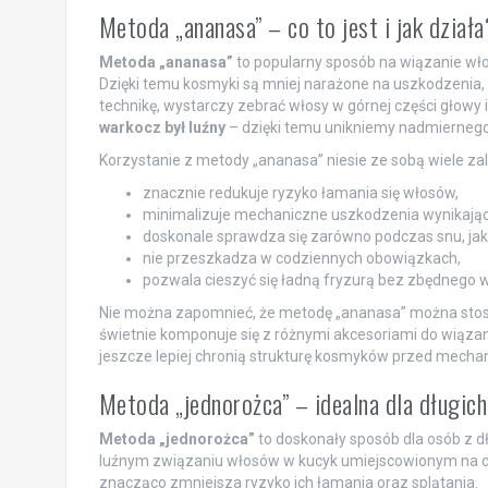
Metoda „ananasa” – co to jest i jak działa
Metoda „ananasa”
to popularny sposób na wiązanie wł
Dzięki temu kosmyki są mniej narażone na uszkodzenia, 
technikę, wystarczy zebrać włosy w górnej części głowy i 
warkocz był luźny
– dzięki temu unikniemy nadmiernego
Korzystanie z metody „ananasa” niesie ze sobą wiele zal
znacznie redukuje ryzyko łamania się włosów,
minimalizuje mechaniczne uszkodzenia wynikając
doskonale sprawdza się zarówno podczas snu, jak i
nie przeszkadza w codziennych obowiązkach,
pozwala cieszyć się ładną fryzurą bez zbędnego w
Nie można zapomnieć, że metodę „ananasa” można stosow
świetnie komponuje się z różnymi akcesoriami do wiązan
jeszcze lepiej chronią strukturę kosmyków przed mech
Metoda „jednorożca” – idealna dla długic
Metoda „jednorożca”
to doskonały sposób dla osób z dł
luźnym związaniu włosów w kucyk umiejscowionym na c
znacząco zmniejsza ryzyko ich łamania oraz splątania.